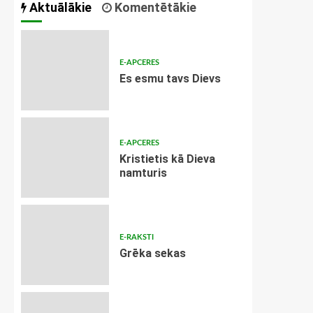
Aktuālākie
Komentētākie
E-APCERES
Es esmu tavs Dievs
E-APCERES
Kristietis kā Dieva
namturis
E-RAKSTI
Grēka sekas