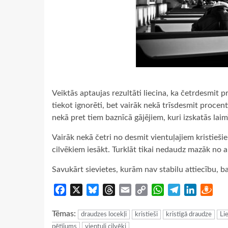
Veiktās aptaujas rezultāti liecina, ka četrdesmit 
tiekot ignorēti, bet vairāk nekā trīsdesmit procen
nekā pret tiem baznīcā gājējiem, kuri izskatās laimī
Vairāk nekā četri no desmit vientuļajiem kristieš
cilvēkiem iesākt. Turklāt tikai nedaudz mazāk no 
Savukārt sievietes, kurām nav stabilu attiecību, 
Facebook
X
Bluesky
Threads
Email
Copy
WhatsApp
Telegram
LinkedIn
Dra
Link
Tēmas:
draudzes locekļi
kristieši
kristīgā draudze
Lie
pētījums
vientuļi cilvēki