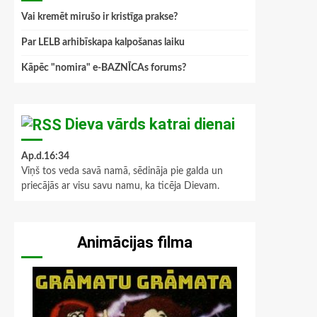
Vai kremēt mirušo ir kristīga prakse?
Par LELB arhibīskapa kalpošanas laiku
Kāpēc "nomira" e-BAZNĪCAs forums?
Dieva vārds katrai dienai
Ap.d.16:34
Viņš tos veda savā namā, sēdināja pie galda un
priecājās ar visu savu namu, ka ticēja Dievam.
Animācijas filma