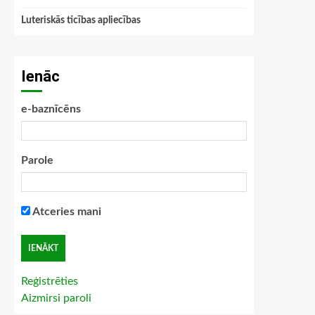
Luteriskās ticības apliecības
Ienāc
e-baznīcēns
Parole
Atceries mani
Reģistrēties
Aizmirsi paroli