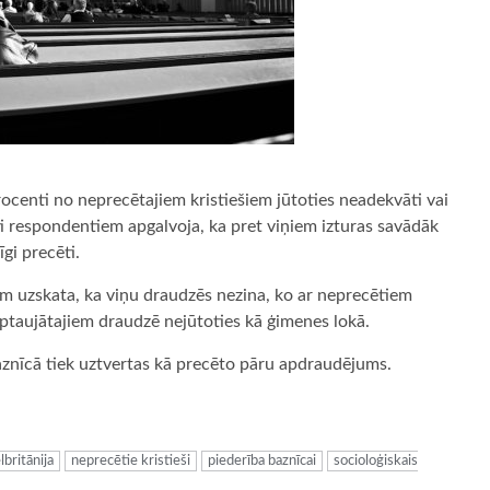
procenti no neprecētajiem kristiešiem jūtoties neadekvāti vai
ti respondentiem apgalvoja, ka pret viņiem izturas savādāk
gi precēti.
iem uzskata, ka viņu draudzēs nezina, ko ar neprecētiem
aptaujātajiem draudzē nejūtoties kā ģimenes lokā.
baznīcā tiek uztvertas kā precēto pāru apdraudējums.
ugiem
lbritānija
neprecētie kristieši
piederība baznīcai
socioloģiskais