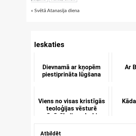
Continue
« Svētā Atanasija diena
Reading
Ieskaties
Dievnamā ar kņopēm
Ar B
piestiprināta lūgšana
Viens no visas kristīgās
Kāda
teoloģijas vēsturē
nozīmīgākajiem darbiem
Atbildēt