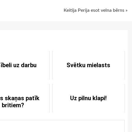
Keitija Perija esot velna bērns »
ībeli uz darbu
Svētku mielasts
s skaņas patīk
Uz pilnu klapi!
britiem?