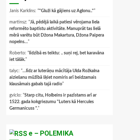
Janis Karklins
: “
"Gluži kā gājiens uz Aglonu.."
”
martinsz
: “
Jā, pēdējā laikā patiesi vērojama liela
reformēto baptistu aktivitāte. Manuprāt tas lielā
mērā varētu būt Džona Makartura, Džona Paipera
nopelns…
”
Roberto
: “
līdzībā es teiktu: .. suņi rej, bet karavāna
iet tālāk.
”
talyc
: “
…līdz ar luterāņu mācītāja Ulda Rožkalna
aiziešanu mūžībā šķiet nomiris arī beidzamais
klausāmais gabals tajā radio
”
gviclo
: “
Starp citu, Holbeins ir pazīstams arī ar
1522. gada kokgriezumu "Luters kā Hercules
Germanicuss ".
”
e – POLEMIKA