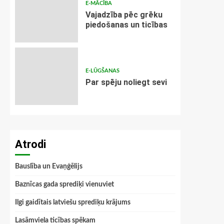
E-MĀCĪBA
Vajadzība pēc grēku
piedošanas un ticības
E-LŪGŠANAS
Par spēju noliegt sevi
Atrodi
Bauslība un Evaņģēlijs
Baznīcas gada sprediķi vienuviet
Ilgi gaidītais latviešu sprediķu krājums
Lasāmviela ticības spēkam