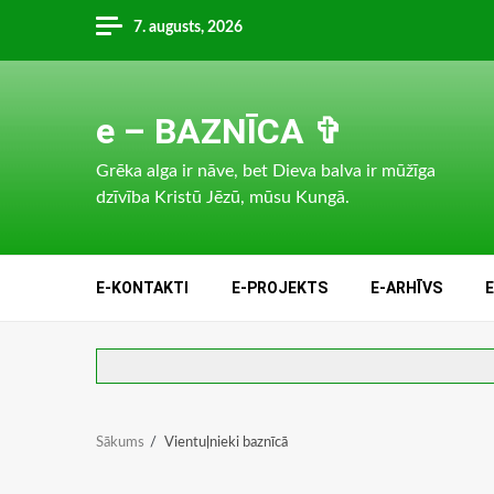
Skip
7. augusts, 2026
to
content
e – BAZNĪCA ✞
Grēka alga ir nāve, bet Dieva balva ir mūžīga
dzīvība Kristū Jēzū, mūsu Kungā.
E-KONTAKTI
E-PROJEKTS
E-ARHĪVS
Sākums
Vientuļnieki baznīcā