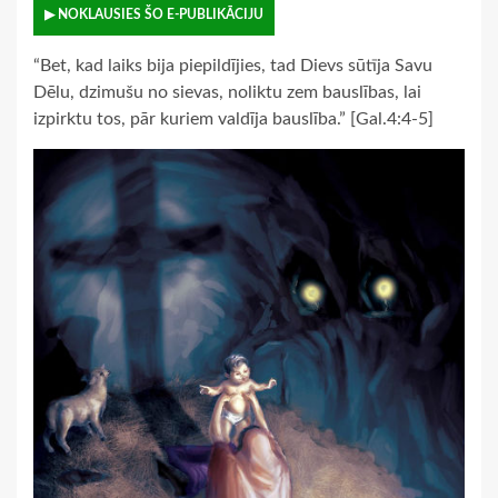
▶ NOKLAUSIES ŠO E-PUBLIKĀCIJU
“Bet, kad laiks bija piepildījies, tad Dievs sūtīja Savu
Dēlu, dzimušu no sievas, noliktu zem bauslības, lai
izpirktu tos, pār kuriem valdīja bauslība.” [Gal.4:4-5]