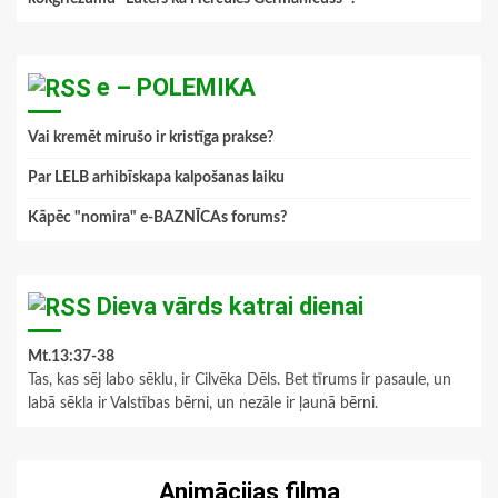
e – POLEMIKA
Vai kremēt mirušo ir kristīga prakse?
Par LELB arhibīskapa kalpošanas laiku
Kāpēc "nomira" e-BAZNĪCAs forums?
Dieva vārds katrai dienai
Mt.13:37-38
Tas, kas sēj labo sēklu, ir Cilvēka Dēls. Bet tīrums ir pasaule, un
labā sēkla ir Valstības bērni, un nezāle ir ļaunā bērni.
Animācijas filma