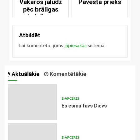
Vakaros jālūdz
Pāvesta prieks
pēc brālīgas
piedošanas
Atbildēt
Lai komentētu, jums
jāpiesakās
sistēmā.
Aktuālākie
Komentētākie
E-APCERES
Es esmu tavs Dievs
E-APCERES