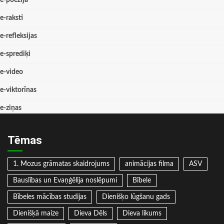
e-poēzija
e-raksti
e-refleksijas
e-sprediķi
e-video
e-viktorīnas
e-ziņas
Tēmas
1. Mozus grāmatas skaidrojums
animācijas filma
ASV
Bauslības un Evaņģēlija noslēpumi
Bībele
Bībeles mācības studijas
Dienišķo lūgšanu gads
Dienišķā maize
Dieva Dēls
Dieva likums