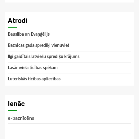
Atrodi
Bauslība un Evaņģēlijs
Baznīcas gada sprediķi vienuviet
Ilgi gaidītais latviešu sprediķu krājums
Lasāmviela ticības spēkam
Luteriskās ticības apliecības
Ienāc
e-baznīcēns