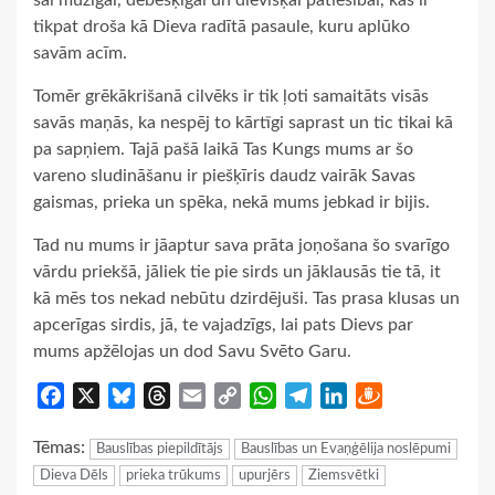
tikpat droša kā Dieva radītā pasaule, kuru aplūko
savām acīm.
Tomēr grēkākrišanā cilvēks ir tik ļoti samaitāts visās
savās maņās, ka nespēj to kārtīgi saprast un tic tikai kā
pa sapņiem. Tajā pašā laikā Tas Kungs mums ar šo
vareno sludināšanu ir piešķīris daudz vairāk Savas
gaismas, prieka un spēka, nekā mums jebkad ir bijis.
Tad nu mums ir jāaptur sava prāta joņošana šo svarīgo
vārdu priekšā, jāliek tie pie sirds un jāklausās tie tā, it
kā mēs tos nekad nebūtu dzirdējuši. Tas prasa klusas un
apcerīgas sirdis, jā, te vajadzīgs, lai pats Dievs par
mums apžēlojas un dod Savu Svēto Garu.
Facebook
X
Bluesky
Threads
Email
Copy
WhatsApp
Telegram
LinkedIn
Draugiem
Link
Tēmas:
Bauslības piepildītājs
Bauslības un Evaņģēlija noslēpumi
Dieva Dēls
prieka trūkums
upurjērs
Ziemsvētki