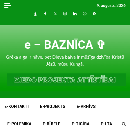
Skip
9. augusts, 2026
to
Draugiem
Facebook
Twitter
Instagram
LinkedIn
whatsapp
RSS
content
e – BAZNĪCA ✞
Grēka alga ir nāve, bet Dieva balva ir mūžīga dzīvība Kristū
Jēzū, mūsu Kungā.
E-KONTAKTI
E-PROJEKTS
E-ARHĪVS
E-POLEMIKA
E-BĪBELE
E-TICĪBA
E-LTA