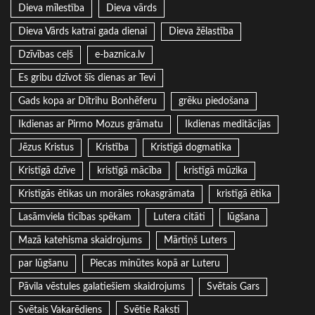
Dieva mīlestība
Dieva vārds
Dieva Vārds katrai gada dienai
Dieva žēlastība
Dzīvības ceļš
e-baznica.lv
Es gribu dzīvot šīs dienas ar Tevi
Gads kopa ar Dītrihu Bonhēferu
grēku piedošana
Ikdienas ar Pirmo Mozus grāmatu
Ikdienas meditācijas
Jēzus Kristus
Kristība
Kristīgā dogmatika
Kristīgā dzīve
kristīgā mācība
kristīgā mūzika
Kristīgās ētikas un morāles rokasgrāmata
kristīgā ētika
Lasāmviela ticības spēkam
Lutera citāti
lūgšana
Mazā katehisma skaidrojums
Mārtiņš Luters
par lūgšanu
Piecas minūtes kopā ar Luteru
Pāvila vēstules galatiešiem skaidrojums
Svētais Gars
Svētais Vakarēdiens
Svētie Raksti