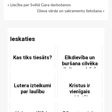
Continue
« Liecība par Svētā Gara darbošanos
Dieva vārda un sakramentu lietošana »
Reading
Ieskaties
Kas tiks tiesāts?
Elkdievība un
buršana cilvēka
ikdienas dzīvē
Lutera izteikumi
Kristus ir
par laulību
vienīgais
veidotājs