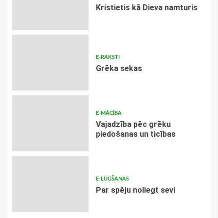
Kristietis kā Dieva namturis
E-RAKSTI
Grēka sekas
E-MĀCĪBA
Vajadzība pēc grēku
piedošanas un ticības
E-LŪGŠANAS
Par spēju noliegt sevi