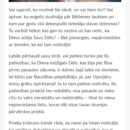
Vai saproti, ko nozīmē šie vārdi, un vai tiem tici? Vai
aptver, ko eņģelis sludināja pār Bētlemes laukiem un
kam par godu visi debespulki dziedāja slavas dziesmas?
Tu varbūt teiksi: kas gan to nezina un kas netic, ka
Dievs sūtīja Savu Dēlu? – Bet piesargies, nepārsteidzies
ar domām, ka esi tam noticējis!
Labāk pārbaudi savu sirdi, vai patiesi turies pie šīs
patiesības, ka Dieva mūžīgais Dēls, kas bija pie Tēva
pirms pasaules sākuma, ir dzimis šajā laikā no sievietes,
lai kļūtu par Bauslības piepildītāju, jā, par Upurjēru
mūsu grēku izpirkšanai! Ja tu tam patiesi noticētu, šīs
patiesības priekšā tev nobālētu visa pasaule un neko
citu tu vairs neredzētu un nedzirdētu – tikai šo vienu
nepieciešamo lietu, kuras dēļ visas tavas skumjas
pārvērstos priekā.
Prieka trūkums tomēr rāda, ka neesi pa īstam noticējis
šai mūžīgai, debešķīgai un dievišķai patiesībai, kas ir