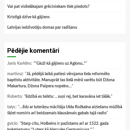
Vai pat vislielākajam grēciniekam tiek piedots?
Kristīgā dzīve kā gājiens
Latvijas iedzīvotāju domas par radīšanu
Pēdējie komentāri
Janis Karklins
: “
"Gluži kā gājiens uz Aglonu.."
”
martinsz
: “
Jā, pēdējā laikā patiesi vērojama liela reformēto
baptistu aktivitāte. Manuprāt tas lielā mērā varētu būt Džona
Makartura, Džona Paipera nopelns…
”
Roberto
: “
līdzībā es teiktu: .. suņi rej, bet karavāna iet tālāk.
”
talyc
: “
…līdz ar luterāņu mācītāja Ulda Rožkalna aiziešanu mūžībā
šķiet nomiris arī beidzamais klausāmais gabals tajā radio
”
gviclo
: “
Starp citu, Holbeins ir pazīstams arī ar 1522. gada
kokgriezumu "Luters kā Hercules Germanicuss ".
”