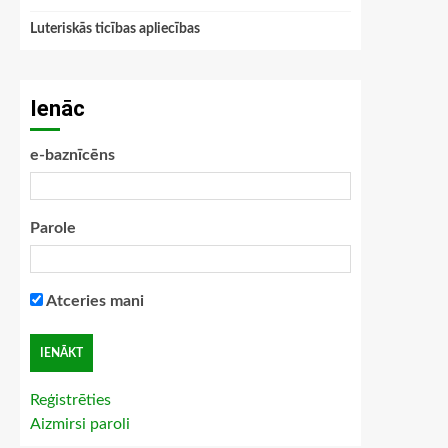
Luteriskās ticības apliecības
Ienāc
e-baznīcēns
Parole
Atceries mani
Reģistrēties
Aizmirsi paroli