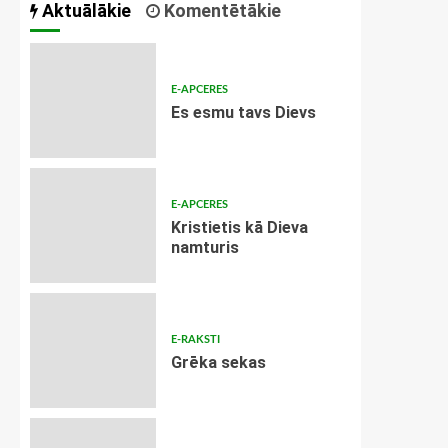
Aktuālākie
Komentētākie
E-APCERES
Es esmu tavs Dievs
E-APCERES
Kristietis kā Dieva
namturis
E-RAKSTI
Grēka sekas