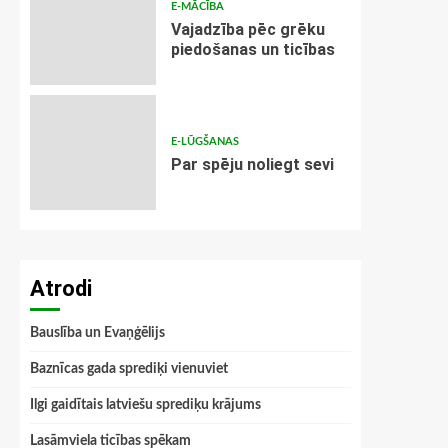
E-MĀCĪBA
Vajadzība pēc grēku
piedošanas un ticības
E-LŪGŠANAS
Par spēju noliegt sevi
Atrodi
Bauslība un Evaņģēlijs
Baznīcas gada sprediķi vienuviet
Ilgi gaidītais latviešu sprediķu krājums
Lasāmviela ticības spēkam