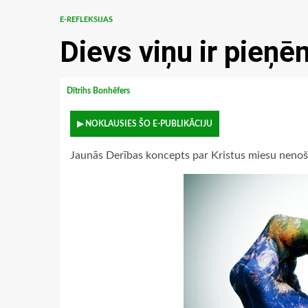
E-REFLEKSIJAS
Dievs viņu ir pieņē
Dītrihs Bonhēfers
▶ NOKLAUSIES ŠO E-PUBLIKĀCIJU
Jaunās Derības koncepts par Kristus miesu nenošķ