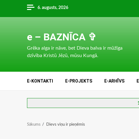
Skip
6. augusts, 2026
to
content
e – BAZNĪCA ✞
Grēka alga ir nāve, bet Dieva balva ir mūžīga
dzīvība Kristū Jēzū, mūsu Kungā.
E-KONTAKTI
E-PROJEKTS
E-ARHĪVS
Sākums
Dievs viņu ir pieņēmis