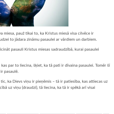
a miesa, pauž tikai to, ka Kristus miesā visa cilvēce ir
raudzei to jādara zināmu pasaulei ar vārdiem un darbiem.
icināt pasauli Kristus miesas sadraudzībā, kurai pasaulei
 kas par to liecina, šķiet, ka tā pati ir dīvaina pasaulei. Tomēr šī
ir pasaulē.
tic, ka Dievs viņu ir pieņēmis – tā ir patiesība, kas attiecas uz
ībā uz viņu (draudzi), tā liecina, ka tā ir spēkā arī visai
ugiem