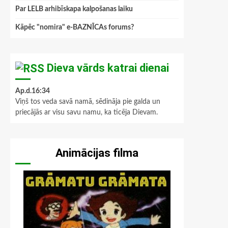
Par LELB arhibīskapa kalpošanas laiku
Kāpēc "nomira" e-BAZNĪCAs forums?
Dieva vārds katrai dienai
Ap.d.16:34
Viņš tos veda savā namā, sēdināja pie galda un
priecājās ar visu savu namu, ka ticēja Dievam.
Animācijas filma