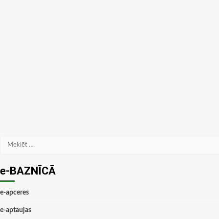
Meklēt:
e-BAZNĪCĀ
e-apceres
e-aptaujas