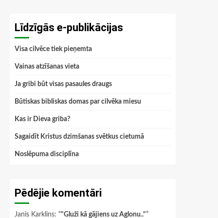
Līdzīgās e-publikācijas
Visa cilvēce tiek pieņemta
Vainas atzīšanas vieta
Ja gribi būt visas pasaules draugs
Būtiskas bibliskas domas par cilvēka miesu
Kas ir Dieva griba?
Sagaidīt Kristus dzimšanas svētkus cietumā
Noslēpuma disciplīna
Pēdējie komentāri
Janis Karklins
: “
"Gluži kā gājiens uz Aglonu.."
”