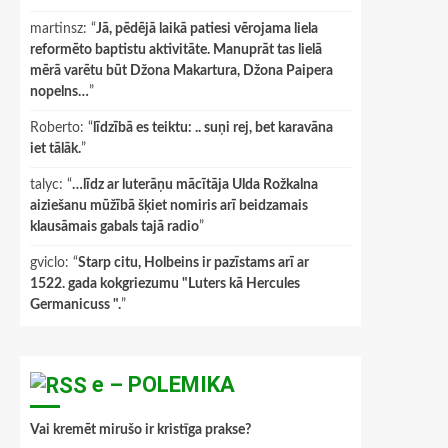
martinsz
: “
Jā, pēdējā laikā patiesi vērojama liela
reformēto baptistu aktivitāte. Manuprāt tas lielā
mērā varētu būt Džona Makartura, Džona Paipera
nopelns…
”
Roberto
: “
līdzībā es teiktu: .. suņi rej, bet karavāna
iet tālāk.
”
talyc
: “
…līdz ar luterāņu mācītāja Ulda Rožkalna
aiziešanu mūžībā šķiet nomiris arī beidzamais
klausāmais gabals tajā radio
”
gviclo
: “
Starp citu, Holbeins ir pazīstams arī ar
1522. gada kokgriezumu "Luters kā Hercules
Germanicuss ".
”
e – POLEMIKA
Vai kremēt mirušo ir kristīga prakse?