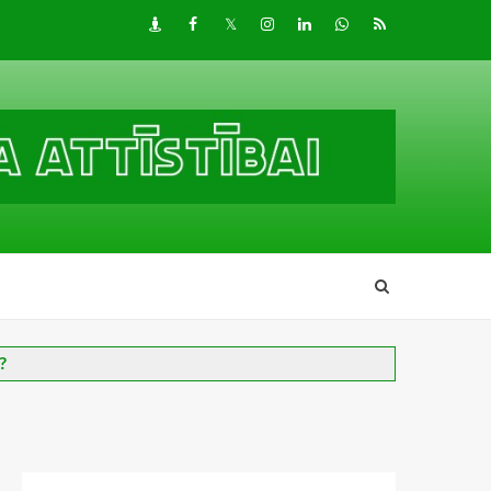
Draugiem
Facebook
Twitter
Instagram
LinkedIn
whatsapp
RSS
?