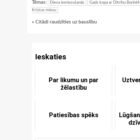
Tēmas:
Dieva iemiesošanās
Gads kopa ar Dītrihu Bonhēf
Kristus miesu
Continue
« Citādi raudzīties uz bauslību
Reading
Ieskaties
Par likumu un par
Uztver
žēlastību
Patiesības spēks
Lūgšana
dzīv