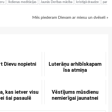
eru
Ikdienas meditācijas
Jaunās Derības mācība
kristīgā draudze
par
Mēs piederam Dievam ar miesu un dvēseli »
t Dievu nopietni
Luterāņu arhibīskapam
īsa atmiņa
, kas ietver visu
Vēstījums mūsdienu
ei šai pasaulē
nemierīgai jaunatnei