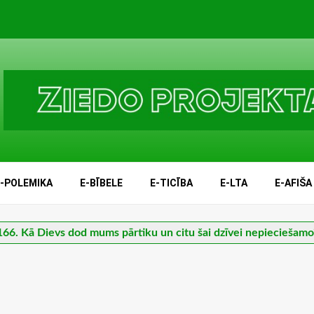
E-POLEMIKA
E-BĪBELE
E-TICĪBA
E-LTA
E-AFIŠA
166. Kā Dievs dod mums pārtiku un citu šai dzīvei nepieciešamo