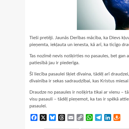
Tieši pretēji. Jaunās Derības mācība, ka Dievs kļuv
pieņemta, iekļauta un ienesta, kā arī, ka ticīgo d
Tas nozīmē nevis nošķirties no pasaules, bet gan a
patiesībā jau ir piederīga.
Šī liecība pasaulei šķiet dīvaina, tādēļ arī draudzei,
dīvainība ir sekas sadraudzībai, kas Kristus miesai 
Draudze no pasaules ir nošķirta tikai ar vienu – tā 
visu pasauli – tādēļ pieņemot, ka tas ir spēkā attiec
pasaulei.
Facebook
X
Bluesky
Threads
Email
Copy
WhatsApp
Telegram
LinkedIn
Dra
Link