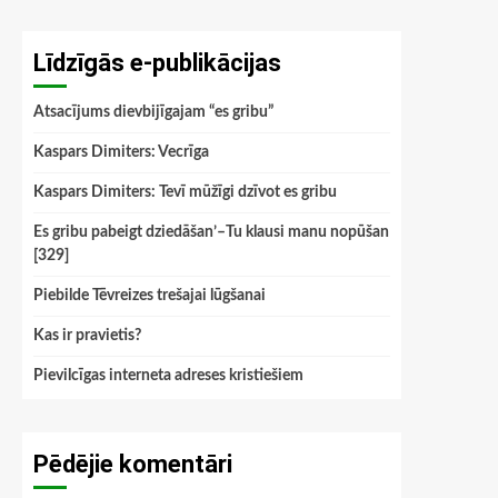
Līdzīgās e-publikācijas
Atsacījums dievbijīgajam “es gribu”
Kaspars Dimiters: Vecrīga
Kaspars Dimiters: Tevī mūžīgi dzīvot es gribu
Es gribu pabeigt dziedāšan’–Tu klausi manu nopūšan
[329]
Piebilde Tēvreizes trešajai lūgšanai
Kas ir pravietis?
Pievilcīgas interneta adreses kristiešiem
Pēdējie komentāri