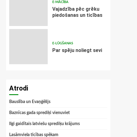
E-MĀCĪBA
Vajadzība pēc grēku
piedošanas un ticības
E-LŪGŠANAS
Par spēju noliegt sevi
Atrodi
Bauslība un Evaņģēlijs
Baznīcas gada sprediķi vienuviet
Ilgi gaidītais latviešu sprediķu krājums
Lasāmviela ticības spēkam