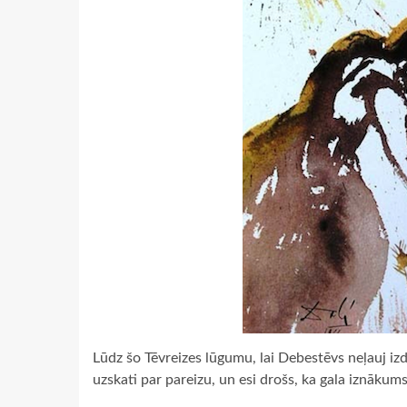
Lūdz šo Tēvreizes lūgumu, lai Debestēvs neļauj izd
uzskati par pareizu, un esi drošs, ka gala iznākum