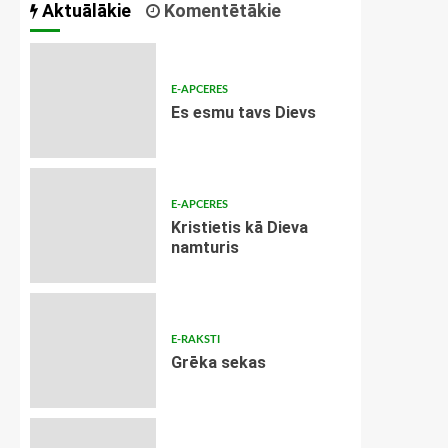
Aktuālākie
Komentētākie
E-APCERES
Es esmu tavs Dievs
E-APCERES
Kristietis kā Dieva
namturis
E-RAKSTI
Grēka sekas