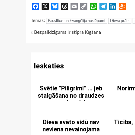
Facebook
X
Bluesky
Threads
Email
Copy
WhatsApp
Telegram
LinkedIn
Dra
Link
Tēmas:
Bauslības un Evaņģēlija noslēpumi
Dieva prāts
Continue
« Bezpalīdzīgums ir stipra lūgšana
Reading
Ieskaties
Svētie “Piligrimi” … jeb
Norim
staigāšana no draudzes
uz draudzi
Dieva svēto vidū nav
Ticība,
neviena nevainojama