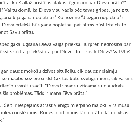
a prāta, kurš allaž nostājas blakus lūgumam par Dieva prātu?”
ai? Vai tu domā, ka Dievs visu vadīs pēc tavas gribas, ja reiz tu
lūgšana bija gana nopietna?” Ko nozīmē “diezgan nopietna”?
a Dieva priekšā būs gana nopietna, pat pirms būsi izteicis to
tenot Savu prātu.
 spēcīgākā lūgšana Dieva vaiga priekšā. Turpretī nedrošība par
ūkst skaidra priekšstata par Dievu. Jo – kas ir Dievs? Vai Viņš
 gan daudz mokošu dzīves situāciju, cik daudz nelaimju
u šo mācību sev pie sirds! Cik tas būtu svētīgs miers, cik varens
rliecību varētu sacīt: “Dievs ir mans uzticamais un gudrais
jis šīs problēmas. Tāds ir mana Tēva prāts!”
ru! Šeit ir iespējams atrast vienīgo mierpilno mājokli virs mūsu
ā miera noslēpums! Kungs, dod mums tādu prātu, lai no visas
k!”