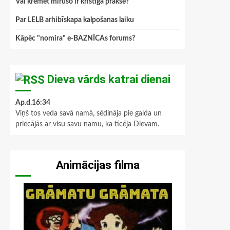
Vai kremēt mirušo ir kristīga prakse?
Par LELB arhibīskapa kalpošanas laiku
Kāpēc "nomira" e-BAZNĪCAs forums?
Dieva vārds katrai dienai
Ap.d.16:34
Viņš tos veda savā namā, sēdināja pie galda un
priecājās ar visu savu namu, ka ticēja Dievam.
Animācijas filma