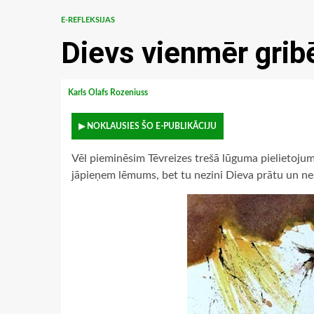
E-REFLEKSIJAS
Dievs vienmēr grib
Karls Olafs Rozeniuss
▶ NOKLAUSIES ŠO E-PUBLIKĀCIJU
Vēl pieminēsim Tēvreizes trešā lūguma pielietojumu,
jāpieņem lēmums, bet tu nezini Dieva prātu un nes