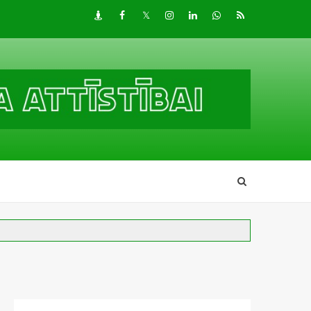
Draugiem
Facebook
Twitter
Instagram
LinkedIn
whatsapp
RSS