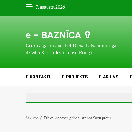
Skip
7. augusts, 2026
to
content
e – BAZNĪCA ✞
Grēka alga ir nāve, bet Dieva balva ir mūžīga
dzīvība Kristū Jēzū, mūsu Kungā.
E-KONTAKTI
E-PROJEKTS
E-ARHĪVS
Sākums
Dievs vienmēr gribēs īstenot Savu prātu