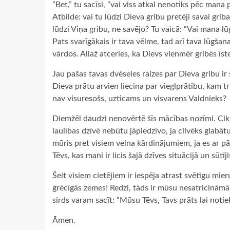
“Bet,” tu sacīsi, “vai viss atkal nenotiks pēc man
Atbilde: vai tu lūdzi Dieva gribu pretēji savai grib
lūdzi Viņa gribu, ne savējo? Tu vaicā: “Vai mana 
Pats svarīgākais ir tava vēlme, tad arī tava lūgšan
vārdos. Allaž atceries, ka Dievs vienmēr gribēs īs
Jau pašas tavas dvēseles raizes par Dieva gribu ir
Dieva prātu arvien liecina par vieglprātību, kam tr
nav visuresošs, uzticams un visvarens Valdnieks?
Diemžēl daudzi nenovērtē šīs mācības nozīmi. Cik
laulības dzīvē nebūtu jāpiedzīvo, ja cilvēks glabāt
mūris pret visiem velna kārdinājumiem, ja es ar pā
Tēvs, kas mani ir licis šajā dzīves situācijā un sūtī
Šeit visiem cietējiem ir iespēja atrast svētīgu mie
grēcīgās zemes! Redzi, tāds ir mūsu nesatricinām
sirds varam sacīt: “Mūsu Tēvs, Tavs prāts lai notie
Āmen.