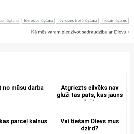
ugiem
par lūgšanu
Tēvreizes lūgšana
Tēvreizes trešā lūgšana
Trešais lūgums
Kā mēs varam piedzīvot sadraudzību ar Dievu »
t no mūsu darba
Atgriezts cilvēks nav
gluži tas pats, kas jauns
cilvēks
 kas pārceļ kalnus
Vai tiešām Dievs mūs
dzird?