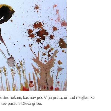
oties nekam, kas nav pēc Viņa prāta, un tad rīkojies, kā
s tev parādīs Dieva gribu.