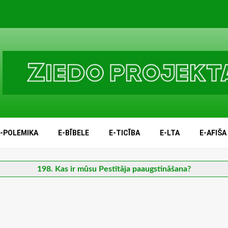
E-POLEMIKA
E-BĪBELE
E-TICĪBA
E-LTA
E-AFIŠA
198. Kas ir mūsu Pestītāja paaugstināšana?