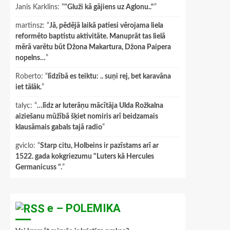
Janis Karklins
: “
"Gluži kā gājiens uz Aglonu.."
”
martinsz
: “
Jā, pēdējā laikā patiesi vērojama liela
reformēto baptistu aktivitāte. Manuprāt tas lielā
mērā varētu būt Džona Makartura, Džona Paipera
nopelns…
”
Roberto
: “
līdzībā es teiktu: .. suņi rej, bet karavāna
iet tālāk.
”
talyc
: “
…līdz ar luterāņu mācītāja Ulda Rožkalna
aiziešanu mūžībā šķiet nomiris arī beidzamais
klausāmais gabals tajā radio
”
gviclo
: “
Starp citu, Holbeins ir pazīstams arī ar
1522. gada kokgriezumu "Luters kā Hercules
Germanicuss ".
”
e – POLEMIKA