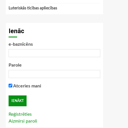
Luteriskās ticības apliecības
Ienāc
e-baznīcēns
Parole
Atceries mani
Reģistrēties
Aizmirsi paroli