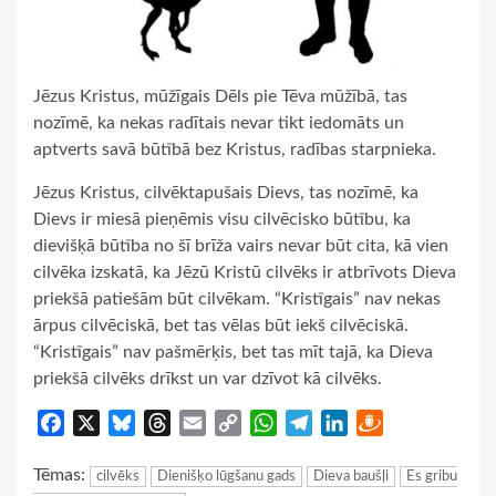
Jēzus Kristus, mūžīgais Dēls pie Tēva mūžībā, tas
nozīmē, ka nekas radītais nevar tikt iedomāts un
aptverts savā būtībā bez Kristus, radības starpnieka.
Jēzus Kristus, cilvēktapušais Dievs, tas nozīmē, ka
Dievs ir miesā pieņēmis visu cilvēcisko būtību, ka
dievišķā būtība no šī brīža vairs nevar būt cita, kā vien
cilvēka izskatā, ka Jēzū Kristū cilvēks ir atbrīvots Dieva
priekšā patiešām būt cilvēkam. “Kristīgais” nav nekas
ārpus cilvēciskā, bet tas vēlas būt iekš cilvēciskā.
“Kristīgais” nav pašmērķis, bet tas mīt tajā, ka Dieva
priekšā cilvēks drīkst un var dzīvot kā cilvēks.
Facebook
X
Bluesky
Threads
Email
Copy
WhatsApp
Telegram
LinkedIn
Draugiem
Link
Tēmas:
cilvēks
Dienišķo lūgšanu gads
Dieva baušļi
Es gribu