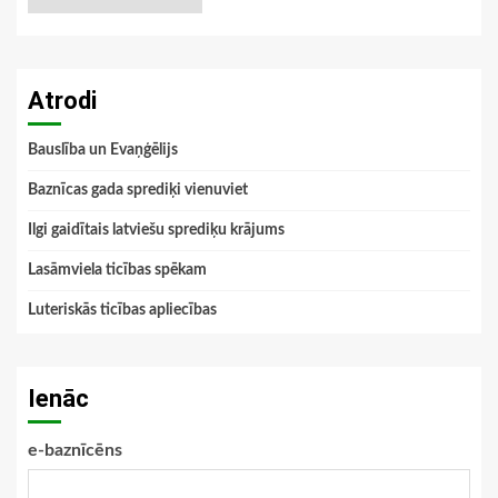
Atrodi
Bauslība un Evaņģēlijs
Baznīcas gada sprediķi vienuviet
Ilgi gaidītais latviešu sprediķu krājums
Lasāmviela ticības spēkam
Luteriskās ticības apliecības
Ienāc
e-baznīcēns