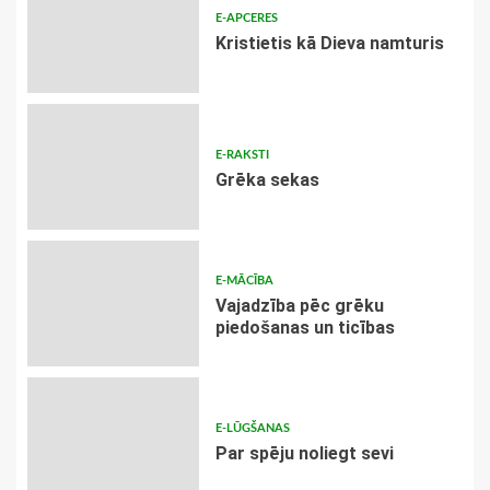
E-APCERES
Kristietis kā Dieva namturis
E-RAKSTI
Grēka sekas
E-MĀCĪBA
Vajadzība pēc grēku
piedošanas un ticības
E-LŪGŠANAS
Par spēju noliegt sevi