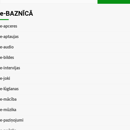
e-BAZNĪCĀ
e-apceres
e-aptaujas
e-audio
e-bildes
e-intervijas
e-joki
e-lūgšanas
e-mācība
e-mūzika
e-paziņojumi