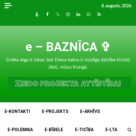
Skip
8. augusts, 2026
to
Draugiem
Facebook
Twitter
Instagram
LinkedIn
whatsapp
RSS
content
e – BAZNĪCA ✞
Grēka alga ir nāve, bet Dieva balva ir mūžīga dzīvība Kristū
Jēzū, mūsu Kungā.
E-KONTAKTI
E-PROJEKTS
E-ARHĪVS
E-POLEMIKA
E-BĪBELE
E-TICĪBA
E-LTA