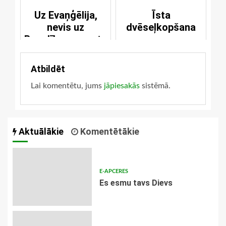
Uz Evaņģēlija,
Īsta
nevis uz
dvēseļkopšana
Bauslības pamata
Atbildēt
Lai komentētu, jums
jāpiesakās
sistēmā.
Aktuālākie
Komentētākie
E-APCERES
Es esmu tavs Dievs