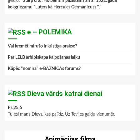
gviclo
: “
Starp citu, Holbeins ir pazīstams arī ar 1522. gada
kokgriezumu "Luters kā Hercules Germanicuss ".
”
e – POLEMIKA
Vai kremēt mirušo ir kristīga prakse?
Par LELB arhibīskapa kalpošanas laiku
Kāpēc "nomira" e-BAZNĪCAs forums?
Dieva vārds katrai dienai
Ps.25:5
Tu esi mans Dievs, kas palīdz. Uz Tevi es gaidu vienumēr.
Animācijas filma