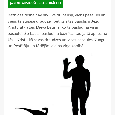
▶ NOKLAUSIES ŠO E-PUBLIKĀCIJU
Baznīcas rīcībā nav divu veidu baušļi, viens pasaulei un
viens kristīgajai draudzei, bet gan tās bauslis ir Jēzū
Kristū atklātais Dieva bauslis, ko tā pasludina visai
pasaulei. Šo bausli pasludina baznīca, tad ja tā apliecina
Jēzu Kristu kā savas draudzes un visas pasaules Kungu
un Pestītāju un tādējādi aicina viņa kopībā.