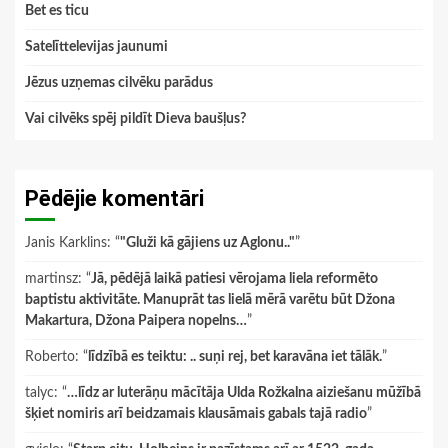
Bet es ticu
Satelīttelevijas jaunumi
Jēzus uzņemas cilvēku parādus
Vai cilvēks spēj pildīt Dieva baušļus?
Pēdējie komentāri
Janis Karklins
: “
"Gluži kā gājiens uz Aglonu.."
”
martinsz
: “
Jā, pēdējā laikā patiesi vērojama liela reformēto
baptistu aktivitāte. Manuprāt tas lielā mērā varētu būt Džona
Makartura, Džona Paipera nopelns…
”
Roberto
: “
līdzībā es teiktu: .. suņi rej, bet karavāna iet tālāk.
”
talyc
: “
…līdz ar luterāņu mācītāja Ulda Rožkalna aiziešanu mūžībā
šķiet nomiris arī beidzamais klausāmais gabals tajā radio
”