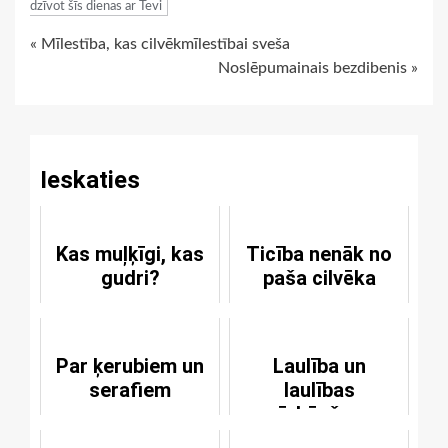
dzīvot šīs dienas ar Tevi
Continue
« Mīlestība, kas cilvēkmīlestībai sveša
Noslēpumainais bezdibenis »
Reading
Ieskaties
Kas muļķīgi, kas
Ticība nenāk no
gudri?
paša cilvēka
Par ķerubiem un
Laulība un
serafiem
laulības
pārkāpšana