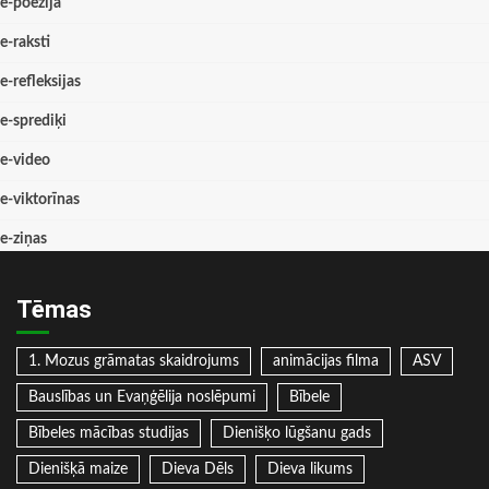
e-poēzija
e-raksti
e-refleksijas
e-sprediķi
e-video
e-viktorīnas
e-ziņas
Tēmas
1. Mozus grāmatas skaidrojums
animācijas filma
ASV
Bauslības un Evaņģēlija noslēpumi
Bībele
Bībeles mācības studijas
Dienišķo lūgšanu gads
Dienišķā maize
Dieva Dēls
Dieva likums