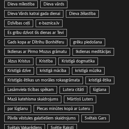
Dieva mīlestība
Dieva vārds
Dieva Vārds katrai gada dienai
Dieva žēlastība
Dzīvības ceļš
e-baznica.lv
Es gribu dzīvot šīs dienas ar Tevi
Gads kopa ar Dītrihu Bonhēferu
grēku piedošana
Ikdienas ar Pirmo Mozus grāmatu
Ikdienas meditācijas
Jēzus Kristus
Kristība
Kristīgā dogmatika
Kristīgā dzīve
kristīgā mācība
kristīgā mūzika
Kristīgās ētikas un morāles rokasgrāmata
kristīgā ētika
Lasāmviela ticības spēkam
Lutera citāti
lūgšana
Mazā katehisma skaidrojums
Mārtiņš Luters
par lūgšanu
Piecas minūtes kopā ar Luteru
Pāvila vēstules galatiešiem skaidrojums
Svētais Gars
Svētais Vakarēdiens
Svētie Raksti