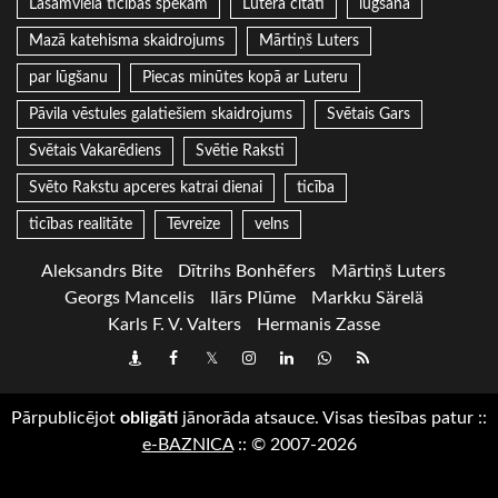
Lasāmviela ticības spēkam
Lutera citāti
lūgšana
Mazā katehisma skaidrojums
Mārtiņš Luters
par lūgšanu
Piecas minūtes kopā ar Luteru
Pāvila vēstules galatiešiem skaidrojums
Svētais Gars
Svētais Vakarēdiens
Svētie Raksti
Svēto Rakstu apceres katrai dienai
ticība
ticības realitāte
Tēvreize
velns
Aleksandrs Bite
Dītrihs Bonhēfers
Mārtiņš Luters
Georgs Mancelis
Ilārs Plūme
Markku Särelä
Karls F. V. Valters
Hermanis Zasse
Draugiem
Facebook
Twitter
Instagram
LinkedIn
whatsapp
RSS
Pārpublicējot
obligāti
jānorāda atsauce. Visas tiesības patur
::
e-BAZNICA
::
© 2007-2026