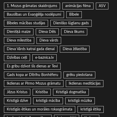
1. Mozus grāmatas skaidrojums
animācijas filma
ASV
Bauslības un Evaņģēlija noslēpumi
Bībele
Bībeles mācības studijas
Dienišķo lūgšanu gads
Dienišķā maize
Dieva Dēls
Dieva likums
Dieva mīlestība
Dieva vārds
Dieva Vārds katrai gada dienai
Dieva žēlastība
Dzīvības ceļš
e-baznica.lv
Es gribu dzīvot šīs dienas ar Tevi
Gads kopa ar Dītrihu Bonhēferu
grēku piedošana
Ikdienas ar Pirmo Mozus grāmatu
Ikdienas meditācijas
Jēzus Kristus
Kristība
Kristīgā dogmatika
Kristīgā dzīve
kristīgā mācība
kristīgā mūzika
Kristīgās ētikas un morāles rokasgrāmata
kristīgā ētika