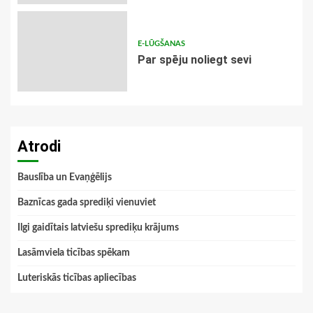
E-LŪGŠANAS
Par spēju noliegt sevi
Atrodi
Bauslība un Evaņģēlijs
Baznīcas gada sprediķi vienuviet
Ilgi gaidītais latviešu sprediķu krājums
Lasāmviela ticības spēkam
Luteriskās ticības apliecības