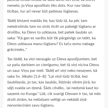
nemelo, jo Viņa apsolītais tiks dots. Kur nav tādas
ticības, tur arī nevar būt patiesas lūgšanas.
Tādēļ bīstami maldās tie, kas lūdz tā, ka pēc tam
neiedrošinās tam no sirds ticēt un pabeigt lūgšanu ar
drošību, ka Dievs to uzklausa, bet paliek šaubās un
saka: “Kā gan es varētu būt tik pārgalvīgs un teikt, ka
Dievs uzklausa manu lūgšanu? Es taču esmu nabaga
grēcinieks..”
Tas tādēļ, ka viņi neraugās uz Dieva apsolījumiem, bet
uz pašu darbiem un cienīgumu; bet tā viņi nicina Dievu
un sauc Viņu par meli. Tādēļ arī viņi neko nesaņem, kā
saka Sv. Jēkabs [1:6–8]: “Lai viņš lūdz ticībā, bez
šaubīšanās, jo tas, kas šaubās, līdzinās vilnim jūrā, ko
vējš svaida un dzenā. Šāds cilvēks.. lai nedomā kaut ko
saņemt no Kunga.” Lūk, cik svarīgi Dievam ir tas, lai mēs
droši zinām, ka nelūdzam veltīgi un nekādā ziņā
nenoniecinām savu lūgšanu.