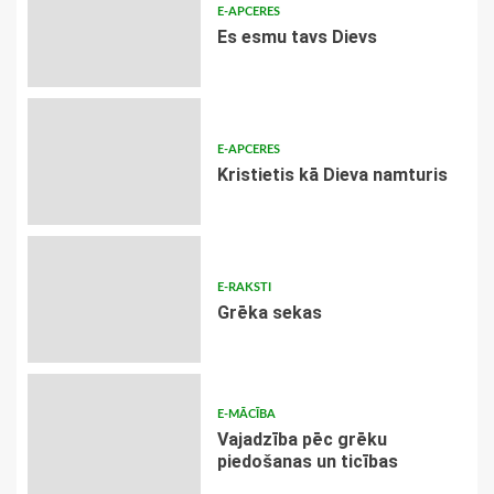
E-APCERES
Es esmu tavs Dievs
E-APCERES
Kristietis kā Dieva namturis
E-RAKSTI
Grēka sekas
E-MĀCĪBA
Vajadzība pēc grēku
piedošanas un ticības