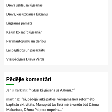
Dievs uzklausa lūgšanas
Dievs, kas uzklausa lūgšanu
Lūgšanas pamats
Kā un ko sacīt lūgšanā?
Par mantojumu un derību
Lai paglābtu un pasargātu
Visspēcīgais Dieva Vārds
Pēdējie komentāri
Janis Karklins
: “
"Gluži kā gājiens uz Aglonu.."
”
martinsz
: “
Jā, pēdējā laikā patiesi vērojama liela reformēto
baptistu aktivitāte. Manuprāt tas lielā mērā varētu būt Džona
Makartura, Džona Paipera nopelns…
”