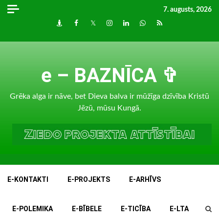
Skip
7. augusts, 2026
to
Draugiem
Facebook
Twitter
Instagram
LinkedIn
whatsapp
RSS
content
e – BAZNĪCA ✞
Grēka alga ir nāve, bet Dieva balva ir mūžīga dzīvība Kristū
Jēzū, mūsu Kungā.
E-KONTAKTI
E-PROJEKTS
E-ARHĪVS
E-POLEMIKA
E-BĪBELE
E-TICĪBA
E-LTA