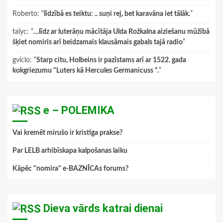
Roberto
: “
līdzībā es teiktu: .. suņi rej, bet karavāna iet tālāk.
”
talyc
: “
…līdz ar luterāņu mācītāja Ulda Rožkalna aiziešanu mūžībā
šķiet nomiris arī beidzamais klausāmais gabals tajā radio
”
gviclo
: “
Starp citu, Holbeins ir pazīstams arī ar 1522. gada
kokgriezumu "Luters kā Hercules Germanicuss ".
”
e – POLEMIKA
Vai kremēt mirušo ir kristīga prakse?
Par LELB arhibīskapa kalpošanas laiku
Kāpēc "nomira" e-BAZNĪCAs forums?
Dieva vārds katrai dienai