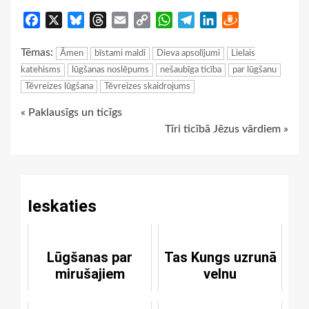
Facebook
X
Bluesky
Threads
Email
Copy
WhatsApp
Telegram
LinkedIn
Draugiem
Link
Tēmas:
Āmen
bīstami maldi
Dieva apsolījumi
Lielais
katehisms
lūgšanas noslēpums
nešaubīga ticība
par lūgšanu
Tēvreizes lūgšana
Tēvreizes skaidrojums
Continue
« Paklausīgs un ticīgs
Tīri ticībā Jēzus vārdiem »
Reading
Ieskaties
Lūgšanas par
Tas Kungs uzrunā
mirušajiem
velnu