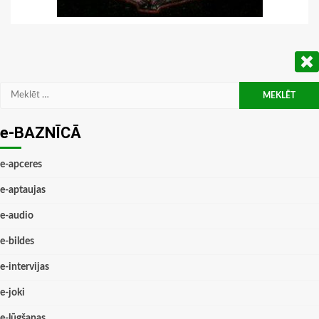
Meklēt:
e-BAZNĪCĀ
e-apceres
e-aptaujas
e-audio
e-bildes
e-intervijas
e-joki
e-lūgšanas