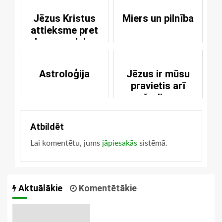
Jēzus Kristus
Miers un pilnība
attieksme pret
ļauno un labo
Astroloģija
Jēzus ir mūsu
pravietis arī
šodien
Atbildēt
Lai komentētu, jums
jāpiesakās
sistēmā.
Aktuālākie
Komentētākie