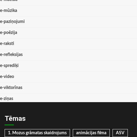
e-mūzika
e-paziņojumi
e-poēzija
e-raksti
e-refleksijas
e-sprediķi
e-video
e-viktorīnas
e-ziņas
Tēmas
1. Mozus grāmatas skaidrojums
animācijas filma
ASV