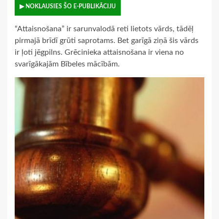
▶ NOKLAUSIES ŠO E-PUBLIKĀCIJU
“Attaisnošana” ir sarunvalodā reti lietots vārds, tādēļ
pirmajā brīdī grūti saprotams. Bet garīgā ziņā šis vārds
ir ļoti jēgpilns. Grēcinieka attaisnošana ir viena no
svarīgākajām Bībeles mācībām.