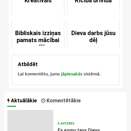
Kreatīvais
Rīcība brīvībā
Bibliskais izziņas
Dieva darbs jūsu
pamats mācībai
dēļ
par radīšanu
Atbildēt
Lai komentētu, jums
jāpiesakās
sistēmā.
Aktuālākie
Komentētākie
E-APCERES
Es esmu tavs Dievs