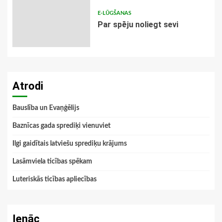
E-LŪGŠANAS
Par spēju noliegt sevi
Atrodi
Bauslība un Evaņģēlijs
Baznīcas gada sprediķi vienuviet
Ilgi gaidītais latviešu sprediķu krājums
Lasāmviela ticības spēkam
Luteriskās ticības apliecības
Ienāc