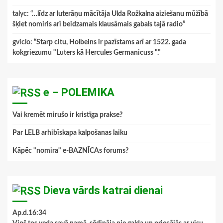
talyc
: “
…līdz ar luterāņu mācītāja Ulda Rožkalna aiziešanu mūžībā
šķiet nomiris arī beidzamais klausāmais gabals tajā radio
”
gviclo
: “
Starp citu, Holbeins ir pazīstams arī ar 1522. gada
kokgriezumu "Luters kā Hercules Germanicuss ".
”
e – POLEMIKA
Vai kremēt mirušo ir kristīga prakse?
Par LELB arhibīskapa kalpošanas laiku
Kāpēc "nomira" e-BAZNĪCAs forums?
Dieva vārds katrai dienai
Ap.d.16:34