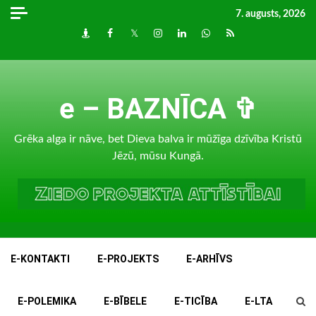
Skip
7. augusts, 2026
to
Draugiem
Facebook
Twitter
Instagram
LinkedIn
whatsapp
RSS
content
e – BAZNĪCA ✞
Grēka alga ir nāve, bet Dieva balva ir mūžīga dzīvība Kristū
Jēzū, mūsu Kungā.
E-KONTAKTI
E-PROJEKTS
E-ARHĪVS
E-POLEMIKA
E-BĪBELE
E-TICĪBA
E-LTA