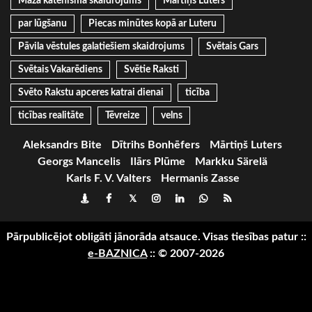
Mazā katehisma skaidrojums
Mārtiņš Luters
par lūgšanu
Piecas minūtes kopā ar Luteru
Pāvila vēstules galatiešiem skaidrojums
Svētais Gars
Svētais Vakarēdiens
Svētie Raksti
Svēto Rakstu apceres katrai dienai
ticība
ticības realitāte
Tēvreize
velns
Aleksandrs Bite
Dītrihs Bonhēfers
Mārtiņš Luters
Georgs Mancelis
Ilārs Plūme
Markku Särelä
Karls F. V. Valters
Hermanis Zasse
Draugiem
Facebook
Twitter
Instagram
LinkedIn
whatsapp
RSS
Pārpublicējot
obligāti
jānorāda atsauce. Visas tiesības patur
::
e-BAZNICA
::
© 2007-2026