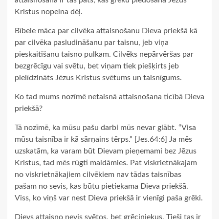
Kristus nopelna dēļ.
Bībele māca par cilvēka attaisnošanu Dieva priekšā kā
par cilvēka pasludināšanu par taisnu, jeb viņa
pieskaitīšanu taisno pulkam. Cilvēks nepārvēršas par
bezgrēcīgu vai svētu, bet viņam tiek piešķirts jeb
pielīdzināts Jēzus Kristus svētums un taisnīgums.
Ko tad mums nozīmē netaisnā attaisnošana ticībā Dieva
priekšā?
Tā nozīmē, ka mūsu pašu darbi mūs nevar glābt. “Visa
mūsu taisnība ir kā sārņains tērps.” [Jes.64:6] Ja mēs
uzskatām, ka varam būt Dievam pieņemami bez Jēzus
Kristus, tad mēs rūgti maldāmies. Pat viskrietnākajam
no viskrietnākajiem cilvēkiem nav tādas taisnības
pašam no sevis, kas būtu pietiekama Dieva priekšā.
Viss, ko viņš var nest Dieva priekšā ir vienīgi paša grēki.
Dievs attaisno nevis svētos, bet grēciniekus. Tieši tas ir