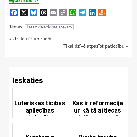
egoistiska? »<
Facebook
X
Bluesky
Threads
Email
Copy
WhatsApp
Telegram
LinkedIn
Draugiem
Link
Tēmas:
Lasāmviela ticības spēkam
Continue
« Uzklausīt un runāt
Tikai dzīvē atpazīst patiesību »
Reading
Ieskaties
Luteriskās ticības
Kas ir reformācija
apliecības
un kā tā attiecas
izdevēju
tieši uz mums?
neapzinātās
kļūdas