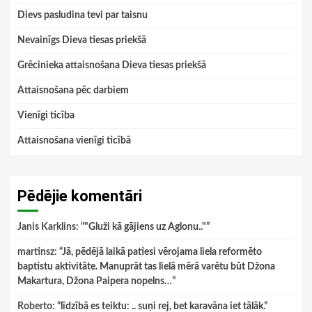
Dievs pasludina tevi par taisnu
Nevainīgs Dieva tiesas priekšā
Grēcinieka attaisnošana Dieva tiesas priekšā
Attaisnošana pēc darbiem
Vienīgi ticība
Attaisnošana vienīgi ticībā
Pēdējie komentāri
Janis Karklins
: “
"Gluži kā gājiens uz Aglonu.."
”
martinsz
: “
Jā, pēdējā laikā patiesi vērojama liela reformēto
baptistu aktivitāte. Manuprāt tas lielā mērā varētu būt Džona
Makartura, Džona Paipera nopelns…
”
Roberto
: “
līdzībā es teiktu: .. suņi rej, bet karavāna iet tālāk.
”