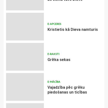
E-APCERES
Kristietis kā Dieva namturis
E-RAKSTI
Grēka sekas
E-MĀCĪBA
Vajadzība pēc grēku
piedošanas un ticības