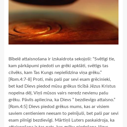
Bībelē attaisnošana ir izskaidrota sekojoši: “Svētīgi tie,
kam pārkāpumi piedoti un grēki apklāti, svētīgs tas
cilvēks, kam Tas Kungs nepielīdzina viņa grēku.”
[Rom.4:7-8] Proti, mēs paši par sevi esam grēcinieki,
bet kad Dievs piedod mūsu grēkus ticībā Jēzus Kristus
nopelna dēļ, Viņš mūsos vairs neredz nevienu pašu
grēku. Pāvils apliecina, ka Dievs ” bezdievīgo attaisno.”
[Rom.4:5] Dievs piedod grēkus mums, kas ar visiem
saviem centieniem neesam to pelnījuši, bet paši par sevi
esam pilnīgi bezdievīgi. Mārtiņš Luters paskaidroja, ka
attaisnošana ir tas pats, kas grēku piedošana Jēzus