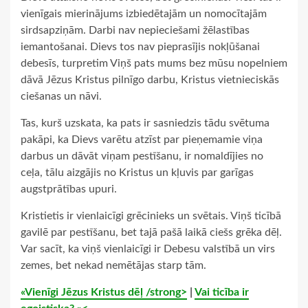
vienīgais mierinājums izbiedētajām un nomocītajām
sirdsapziņām. Darbi nav nepieciešami žēlastības
iemantošanai. Dievs tos nav pieprasījis nokļūšanai
debesīs, turpretim Viņš pats mums bez mūsu nopelniem
dāvā Jēzus Kristus pilnīgo darbu, Kristus vietnieciskās
ciešanas un nāvi.
Tas, kurš uzskata, ka pats ir sasniedzis tādu svētuma
pakāpi, ka Dievs varētu atzīst par pieņemamie viņa
darbus un dāvāt viņam pestīšanu, ir nomaldījies no
ceļa, tālu aizgājis no Kristus un kļuvis par garīgas
augstprātības upuri.
Kristietis ir vienlaicīgi grēcinieks un svētais. Viņš ticībā
gavilē par pestīšanu, bet tajā pašā laikā ciešs grēka dēļ.
Var sacīt, ka viņš vienlaicīgi ir Debesu valstībā un virs
zemes, bet nekad nemētājas starp tām.
«
Vienīgi Jēzus Kristus dēļ /strong>
|
Vai ticība ir