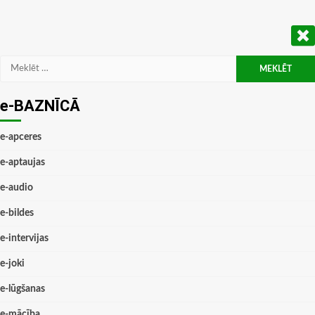
Meklēt:
e-BAZNĪCĀ
e-apceres
e-aptaujas
e-audio
e-bildes
e-intervijas
e-joki
e-lūgšanas
e-mācība