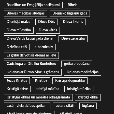
Bauslības un Evaņģēlija noslēpumi
Bībele
Bībeles mācības studijas
Dienišķo lūgšanu gads
Dienišķā maize
Dieva Dēls
Dieva likums
Dieva mīlestība
Dieva vārds
Dieva Vārds katrai gada dienai
Dieva žēlastība
Dzīvības ceļš
e-baznica.lv
Es gribu dzīvot šīs dienas ar Tevi
Gads kopa ar Dītrihu Bonhēferu
grēku piedošana
Ikdienas ar Pirmo Mozus grāmatu
Ikdienas meditācijas
Jēzus Kristus
Kristība
Kristīgā dogmatika
Kristīgā dzīve
kristīgā mācība
kristīgā mūzika
Kristīgās ētikas un morāles rokasgrāmata
kristīgā ētika
Lasāmviela ticības spēkam
Lutera citāti
lūgšana