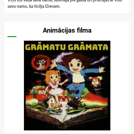
Viņš tos veda savā namā, sēdināja pie galda un priecājās ar visu
savu namu, ka ticēja Dievam.
Animācijas filma