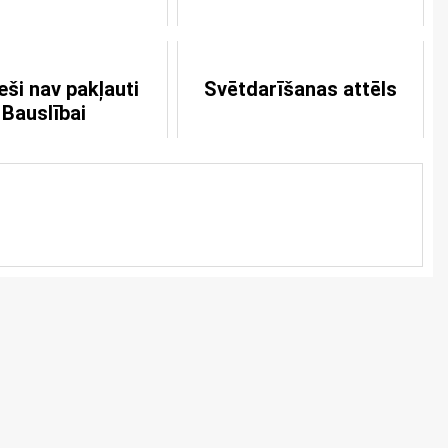
ieši nav pakļauti
Svētdarīšanas attēls
Bauslībai