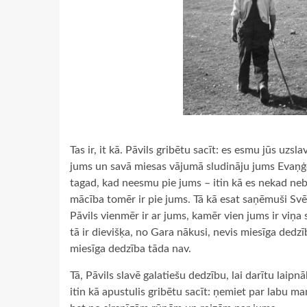
Tas ir, it kā. Pāvils gribētu sacīt: es esmu jūs uzsla
jums un savā miesas vājumā sludināju jums Evaņģēl
tagad, kad neesmu pie jums – itin kā es nekad neb
mācība tomēr ir pie jums. Tā kā esat saņēmuši Sv
Pāvils vienmēr ir ar jums, kamēr vien jums ir viņa
tā ir dievišķa, no Gara nākusi, nevis miesīga dedzī
miesīga dedzība tāda nav.
Tā, Pāvils slavē galatiešu dedzību, lai darītu laip
itin kā apustulis gribētu sacīt: ņemiet par labu 