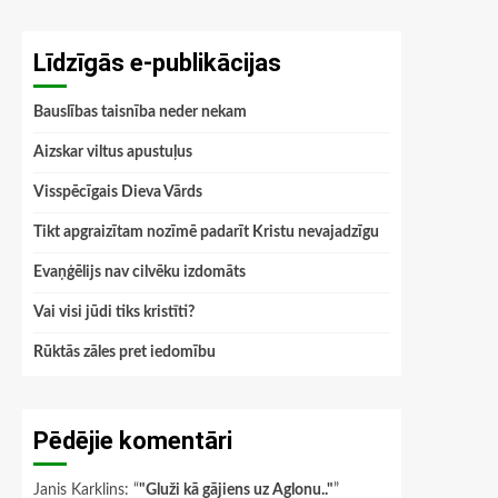
Līdzīgās e-publikācijas
Bauslības taisnība neder nekam
Aizskar viltus apustuļus
Visspēcīgais Dieva Vārds
Tikt apgraizītam nozīmē padarīt Kristu nevajadzīgu
Evaņģēlijs nav cilvēku izdomāts
Vai visi jūdi tiks kristīti?
Rūktās zāles pret iedomību
Pēdējie komentāri
Janis Karklins
: “
"Gluži kā gājiens uz Aglonu.."
”