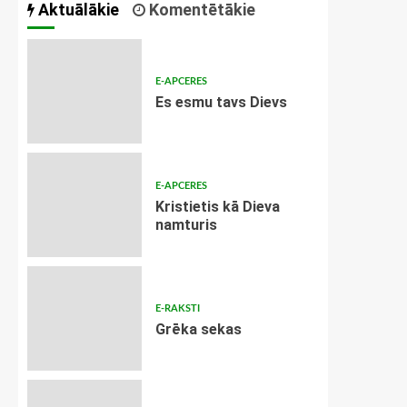
Aktuālākie
Komentētākie
E-APCERES
Es esmu tavs Dievs
E-APCERES
Kristietis kā Dieva
namturis
E-RAKSTI
Grēka sekas