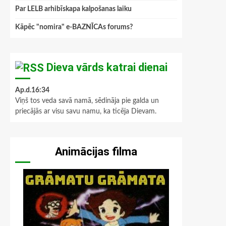
Par LELB arhibīskapa kalpošanas laiku
Kāpēc "nomira" e-BAZNĪCAs forums?
Dieva vārds katrai dienai
Ap.d.16:34
Viņš tos veda savā namā, sēdināja pie galda un
priecājās ar visu savu namu, ka ticēja Dievam.
Animācijas filma