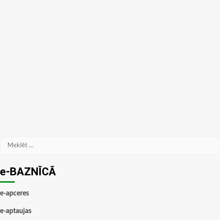
Meklēt:
e-BAZNĪCĀ
e-apceres
e-aptaujas