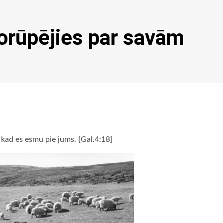
norūpējies par savām
, kad es esmu pie jums. [Gal.4:18]