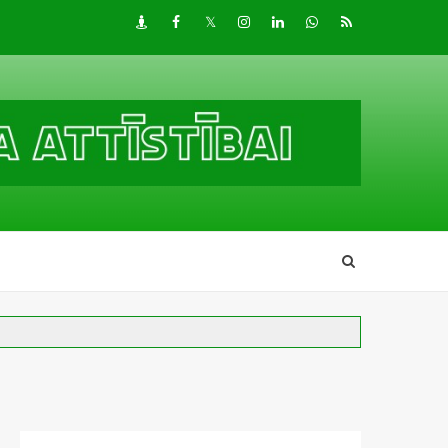
Draugiem
Facebook
Twitter
Instagram
LinkedIn
whatsapp
RSS