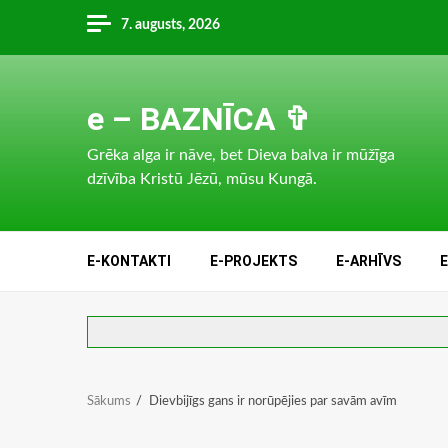
Skip
7. augusts, 2026
to
content
e – BAZNĪCA ✞
Grēka alga ir nāve, bet Dieva balva ir mūžīga
dzīvība Kristū Jēzū, mūsu Kungā.
E-KONTAKTI
E-PROJEKTS
E-ARHĪVS
Sākums
Dievbijīgs gans ir norūpējies par savām avīm