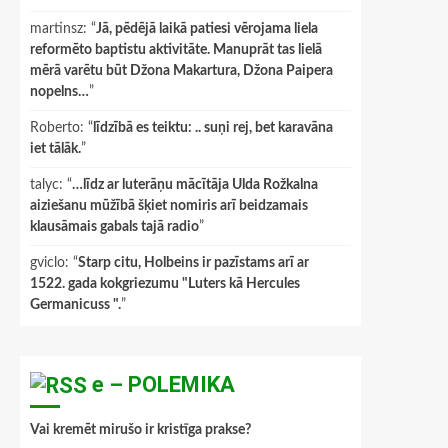
martinsz
: “
Jā, pēdējā laikā patiesi vērojama liela
reformēto baptistu aktivitāte. Manuprāt tas lielā
mērā varētu būt Džona Makartura, Džona Paipera
nopelns…
”
Roberto
: “
līdzībā es teiktu: .. suņi rej, bet karavāna
iet tālāk.
”
talyc
: “
…līdz ar luterāņu mācītāja Ulda Rožkalna
aiziešanu mūžībā šķiet nomiris arī beidzamais
klausāmais gabals tajā radio
”
gviclo
: “
Starp citu, Holbeins ir pazīstams arī ar
1522. gada kokgriezumu "Luters kā Hercules
Germanicuss ".
”
e – POLEMIKA
Vai kremēt mirušo ir kristīga prakse?