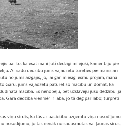
vējis par to, ka esat mani ļoti dedzīgi mīlējuši, kamēr biju pie
iju. Ar šādu dedzību jums vajadzētu turēties pie manis arī
ūtu no jums aizgājis, jo, lai gan miesīgi esmu projām, mana
ēto Garu, jums vajadzētu paturēt šo mācību un domāt, ka
 sludinātā mācība. Es nenopeļu, bet uzslavēju jūsu dedzību, ja
ba. Gara dedzība vienmēr ir laba, jo tā deg par labo; turpretī
nākas viņu sirdis, ka tās ar pacietību uzņemtu viņa nosodījumu –
manu nosodījumu, jo tas nenāk no sadusmotas vai ļaunas sirds,