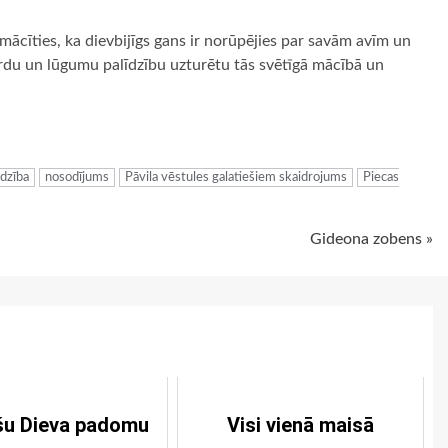
mācīties, ka dievbijīgs gans ir norūpējies par savām avīm un
 vārdu un lūgumu palīdzību uzturētu tās svētīgā mācībā un
ugiem
dzība
nosodījums
Pāvila vēstules galatiešiem skaidrojums
Piecas
Gideona zobens »
šu Dieva padomu
Visi vienā maisā