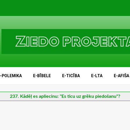
E-POLEMIKA
E-BĪBELE
E-TICĪBA
E-LTA
E-AFIŠA
237. Kādēļ es apliecinu: "Es ticu uz grēku piedošanu"?