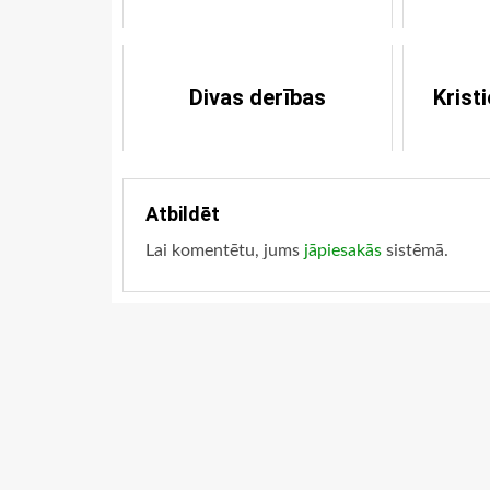
Divas derības
Krist
Atbildēt
Lai komentētu, jums
jāpiesakās
sistēmā.