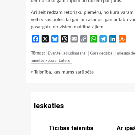
bet no sirsnīgām rūpēm un raizēm par jums.
Arī šeit redzam retorisku piemēru, no kura varam 
veltī visas pūles, lai gan ar rāšanos, gan ar labu
pasargātu no visiem maldinātājiem.
Facebook
X
Bluesky
Threads
Email
Copy
WhatsApp
Telegram
LinkedIn
Dra
Link
Tēmas:
Evaņģēlija sludināšana
Gara dedzība
miesīga de
minūtes kopā ar Luteru
Continue
« Taisnība, kas mums sarūpēta
Reading
Ieskaties
Ticības taisnība
Ar īpa