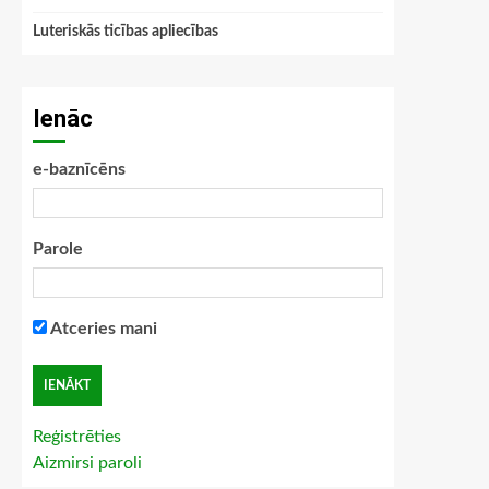
Luteriskās ticības apliecības
Ienāc
e-baznīcēns
Parole
Atceries mani
Reģistrēties
Aizmirsi paroli