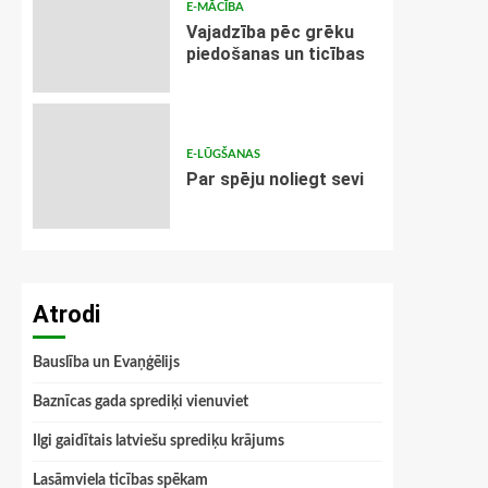
E-MĀCĪBA
Vajadzība pēc grēku
piedošanas un ticības
E-LŪGŠANAS
Par spēju noliegt sevi
Atrodi
Bauslība un Evaņģēlijs
Baznīcas gada sprediķi vienuviet
Ilgi gaidītais latviešu sprediķu krājums
Lasāmviela ticības spēkam