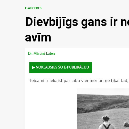
E-APCERES
Dievbijīgs gans ir 
avīm
Dr. Mārtiņš Luters
▶ NOKLAUSIES ŠO E-PUBLIKĀCIJU
Teicami ir iekaist par labu vienmēr un ne tikai tad