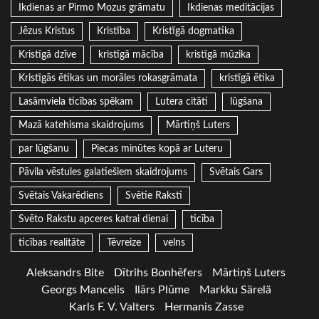
Ikdienas ar Pirmo Mozus grāmatu
Ikdienas meditācijas
Jēzus Kristus
Kristība
Kristīgā dogmatika
Kristīgā dzīve
kristīgā mācība
kristīgā mūzika
Kristīgās ētikas un morāles rokasgrāmata
kristīgā ētika
Lasāmviela ticības spēkam
Lutera citāti
lūgšana
Mazā katehisma skaidrojums
Mārtiņš Luters
par lūgšanu
Piecas minūtes kopā ar Luteru
Pāvila vēstules galatiešiem skaidrojums
Svētais Gars
Svētais Vakarēdiens
Svētie Raksti
Svēto Rakstu apceres katrai dienai
ticība
ticības realitāte
Tēvreize
velns
Aleksandrs Bite
Dītrihs Bonhēfers
Mārtiņš Luters
Georgs Mancelis
Ilārs Plūme
Markku Särelä
Karls F. V. Valters
Hermanis Zasse