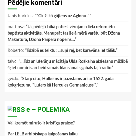
Pēdējie komentāri
Janis Karklins
: “
"Gluži kā gājiens uz Aglonu.."
”
martinsz
: “
Jā, pēdējā laikā patiesi vērojama liela reformēto
baptistu aktivitāte. Manuprāt tas lielā mērā varētu būt Džona
Makartura, Džona Paipera nopelns…
”
Roberto
: “
līdzībā es teiktu: .. suņi rej, bet karavāna iet tālāk.
”
talyc
: “
…līdz ar luterāņu mācītāja Ulda Rožkalna aiziešanu mūžībā
šķiet nomiris arī beidzamais klausāmais gabals tajā radio
”
gviclo
: “
Starp citu, Holbeins ir pazīstams arī ar 1522. gada
kokgriezumu "Luters kā Hercules Germanicuss ".
”
e – POLEMIKA
Vai kremēt mirušo ir kristīga prakse?
Par LELB arhibīskapa kalpošanas laiku