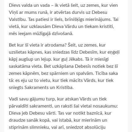
Dievs valda un vada – ik vietā šeit, uz zemes, kur vien
Viņš ar mums runā, ir atvērtas durvis uz Debesu
Valstību. Tas patiesi ir liels, brīnišķīgs mierinājums. Tai
vietā, kur uzklausām Dieva Vārdu un tiekam kristīti,
mēs ieejam mūžīgajā dzīvošanā.
Bet kur šī vieta ir atrodama? Šeit, uz zemes, kur
uzslietas kāpnes, kas sniedzas līdz Debesīm, kur eņģeļi
kāpj augšup un lejup. kur guļ Jēkabs. Tā ir miesīgi
saskatāma vieta. Bet uzkāpšana Debesīs notiek bez šī
zemes kāpnēm, bez spārniem un spalvām. Ticība saka
tā: es eju uz to vietu, kur tiek mācīts Vārds, kur tiek
sniegts Sakraments un Kristība.
Vadi savu gājumu turp, kur atskan Vārds un tiek
pārvaldīti sakramenti, un raksti šai vietai nosaukumu:
Dieva jeb Debesu vārti. Tas var notikt baznīcā, kur
draudze sanāk kopā, vai istabā, kur mierinām un
stiprinām slimnieku, vai arī, sniedzot absolūciju