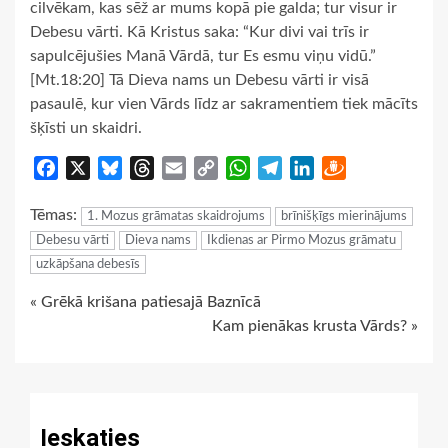
cilvēkam, kas sēž ar mums kopā pie galda; tur visur ir
Debesu vārti. Kā Kristus saka: “Kur divi vai trīs ir
sapulcējušies Manā Vārdā, tur Es esmu viņu vidū.”
[Mt.18:20] Tā Dieva nams un Debesu vārti ir visā
pasaulē, kur vien Vārds līdz ar sakramentiem tiek mācīts
šķīsti un skaidri.
Facebook
X
Bluesky
Threads
Email
Copy
WhatsApp
Telegram
LinkedIn
Draugiem
Link
Tēmas:
1. Mozus grāmatas skaidrojums
brīnišķīgs mierinājums
Debesu vārti
Dieva nams
Ikdienas ar Pirmo Mozus grāmatu
uzkāpšana debesīs
Continue
« Grēkā krišana patiesajā Baznīcā
Kam pienākas krusta Vārds? »
Reading
Ieskaties