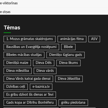
e-viktorīnas
e-ziņas
Tēmas
1. Mozus grāmatas skaidrojums
animācijas filma
ASV
Bauslības un Evaņģēlija noslēpumi
Bībele
Bībeles mācības studijas
Dienišķo lūgšanu gads
Dienišķā maize
Dieva Dēls
Dieva likums
Dieva mīlestība
Dieva vārds
Dieva Vārds katrai gada dienai
Dieva žēlastība
Dzīvības ceļš
e-baznica.lv
Es gribu dzīvot šīs dienas ar Tevi
Gads kopa ar Dītrihu Bonhēferu
grēku piedošana