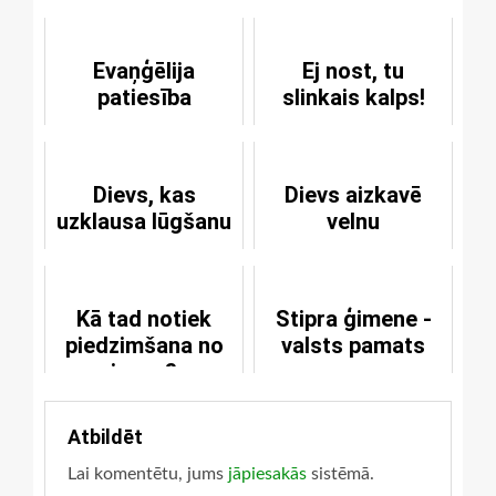
Evaņģēlija
Ej nost, tu
patiesība
slinkais kalps!
Dievs, kas
Dievs aizkavē
uzklausa lūgšanu
velnu
Kā tad notiek
Stipra ģimene -
piedzimšana no
valsts pamats
jauna?
Atbildēt
Lai komentētu, jums
jāpiesakās
sistēmā.