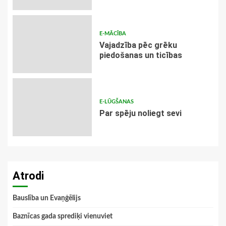
E-MĀCĪBA
Vajadzība pēc grēku
piedošanas un ticības
E-LŪGŠANAS
Par spēju noliegt sevi
Atrodi
Bauslība un Evaņģēlijs
Baznīcas gada sprediķi vienuviet