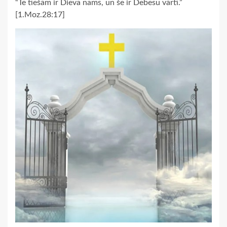
“Te tiešām ir Dieva nams, un še ir Debesu vārti.”
[1.Moz.28:17]