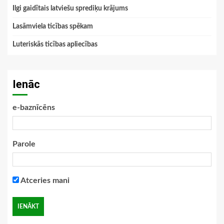
Ilgi gaidītais latviešu sprediķu krājums
Lasāmviela ticības spēkam
Luteriskās ticības apliecības
Ienāc
e-baznīcēns
Parole
Atceries mani