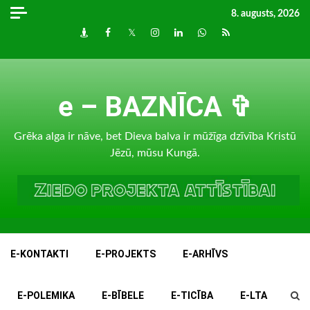
Skip
8. augusts, 2026
to
Draugiem
Facebook
Twitter
Instagram
LinkedIn
whatsapp
RSS
content
e – BAZNĪCA ✞
Grēka alga ir nāve, bet Dieva balva ir mūžīga dzīvība Kristū
Jēzū, mūsu Kungā.
E-KONTAKTI
E-PROJEKTS
E-ARHĪVS
E-POLEMIKA
E-BĪBELE
E-TICĪBA
E-LTA