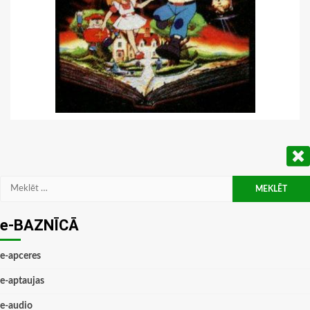
Meklēt:
e-BAZNĪCĀ
e-apceres
e-aptaujas
e-audio