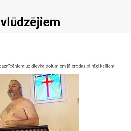
evlūdzējiem
aznīcēniem uz dievkalpojumiem jāierodas pilnīgi kailiem.