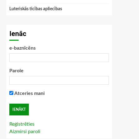
Luteriskās ticības apliecības
Ienāc
e-baznīcēns
Parole
Atceries mani
Reģistrēties
Aizmirsi paroli