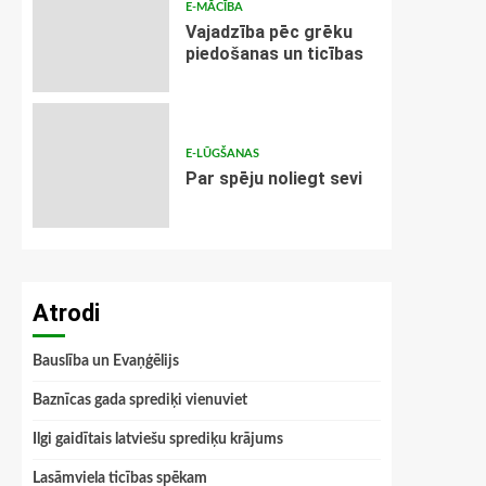
E-MĀCĪBA
Vajadzība pēc grēku
piedošanas un ticības
E-LŪGŠANAS
Par spēju noliegt sevi
Atrodi
Bauslība un Evaņģēlijs
Baznīcas gada sprediķi vienuviet
Ilgi gaidītais latviešu sprediķu krājums
Lasāmviela ticības spēkam