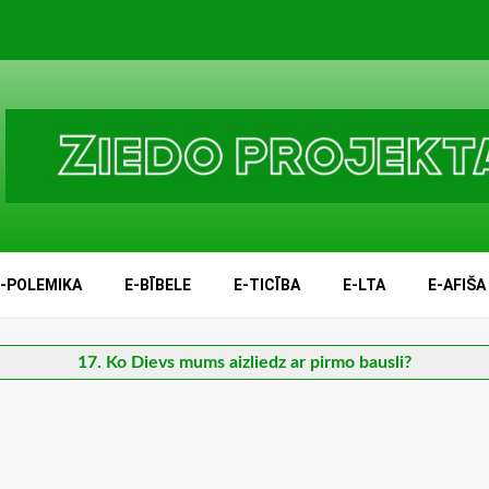
E-POLEMIKA
E-BĪBELE
E-TICĪBA
E-LTA
E-AFIŠA
17. Ko Dievs mums aizliedz ar pirmo bausli?