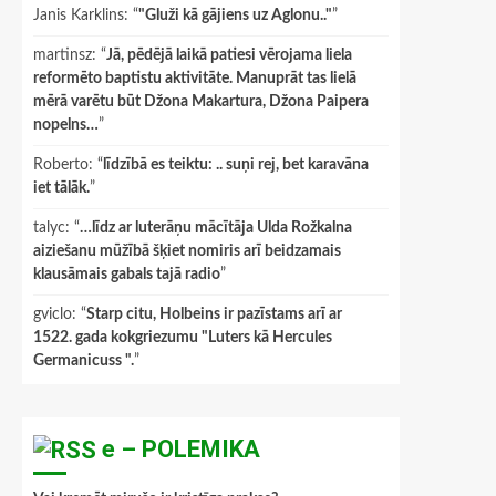
Janis Karklins
: “
"Gluži kā gājiens uz Aglonu.."
”
martinsz
: “
Jā, pēdējā laikā patiesi vērojama liela
reformēto baptistu aktivitāte. Manuprāt tas lielā
mērā varētu būt Džona Makartura, Džona Paipera
nopelns…
”
Roberto
: “
līdzībā es teiktu: .. suņi rej, bet karavāna
iet tālāk.
”
talyc
: “
…līdz ar luterāņu mācītāja Ulda Rožkalna
aiziešanu mūžībā šķiet nomiris arī beidzamais
klausāmais gabals tajā radio
”
gviclo
: “
Starp citu, Holbeins ir pazīstams arī ar
1522. gada kokgriezumu "Luters kā Hercules
Germanicuss ".
”
e – POLEMIKA