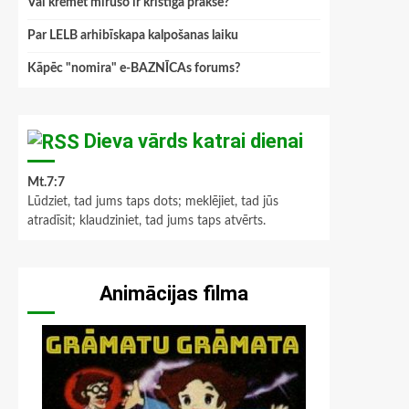
Vai kremēt mirušo ir kristīga prakse?
Par LELB arhibīskapa kalpošanas laiku
Kāpēc "nomira" e-BAZNĪCAs forums?
Dieva vārds katrai dienai
Mt.7:7
Lūdziet, tad jums taps dots; meklējiet, tad jūs
atradīsit; klaudziniet, tad jums taps atvērts.
Animācijas filma