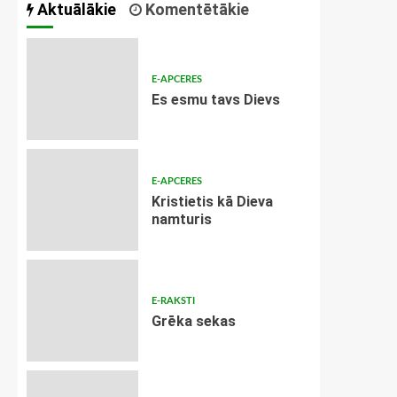
Aktuālākie
Komentētākie
E-APCERES
Es esmu tavs Dievs
E-APCERES
Kristietis kā Dieva
namturis
E-RAKSTI
Grēka sekas