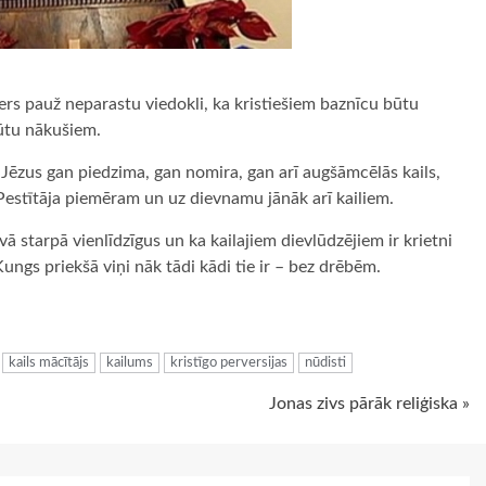
ers pauž neparastu viedokli, ka kristiešiem baznīcu būtu
ūtu nākušiem.
Jēzus gan piedzima, gan nomira, gan arī augšāmcēlās kails,
Pestītāja piemēram un uz dievnamu jānāk arī kailiem.
 starpā vienlīdzīgus un ka kailajiem dievlūdzējiem ir krietni
ungs priekšā viņi nāk tādi kādi tie ir – bez drēbēm.
ugiem
kails mācītājs
kailums
kristīgo perversijas
nūdisti
Jonas zivs pārāk reliģiska »