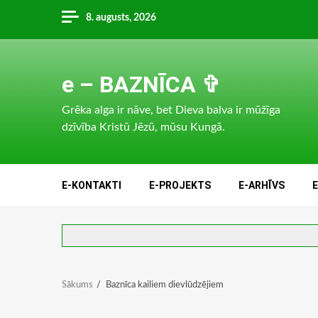
Skip
8. augusts, 2026
to
content
e – BAZNĪCA ✞
Grēka alga ir nāve, bet Dieva balva ir mūžīga
dzīvība Kristū Jēzū, mūsu Kungā.
E-KONTAKTI
E-PROJEKTS
E-ARHĪVS
Sākums
Baznīca kailiem dievlūdzējiem