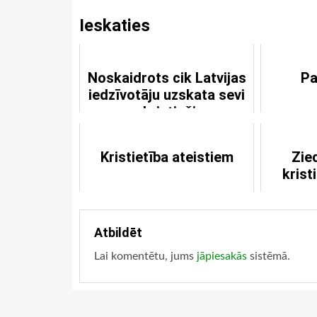
Ieskaties
Noskaidrots cik Latvijas
Pa
iedzīvotāju uzskata sevi
par kristiešiem
Kristietība ateistiem
Zie
kris
Atbildēt
Lai komentētu, jums
jāpiesakās
sistēmā.