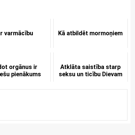
r varmācību
Kā atbildēt mormoņiem
dot orgānus ir
Atklāta saistība starp
tiešu pienākums
seksu un ticību Dievam