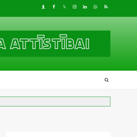
Draugiem
Facebook
Twitter
Instagram
LinkedIn
whatsapp
RSS