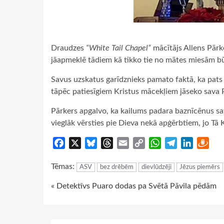
Draudzes
“White Tail Chapel”
mācītājs Allens Pārk
jāapmeklē tādiem kā tikko tie no mātes miesām b
Savus uzskatus garīdznieks pamato faktā, ka pats 
tāpēc patiesīgiem Kristus mācekļiem jāseko sava 
Pārkers apgalvo, ka kailums padara baznīcēnus savā
vieglāk vērsties pie Dieva nekā apģērbtiem, jo Tā K
Facebook
X
Bluesky
Threads
Email
Copy
WhatsApp
Telegram
LinkedIn
Dra
Link
Tēmas:
ASV
bez drēbēm
dievlūdzēji
Jēzus piemērs
Continue
« Detektīvs Puaro dodas pa Svētā Pāvila pēdām
Reading