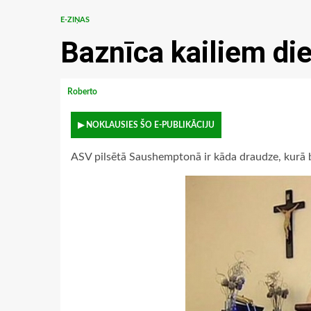
E-ZIŅAS
Baznīca kailiem di
Roberto
▶ NOKLAUSIES ŠO E-PUBLIKĀCIJU
ASV pilsētā Saushemptonā ir kāda draudze, kurā b