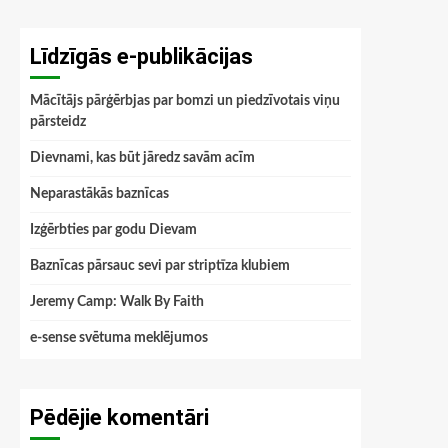
Līdzīgās e-publikācijas
Mācītājs pārģērbjas par bomzi un piedzīvotais viņu
pārsteidz
Dievnami, kas būt jāredz savām acīm
Neparastākās baznīcas
Izģērbties par godu Dievam
Baznīcas pārsauc sevi par striptīza klubiem
Jeremy Camp: Walk By Faith
e-sense svētuma meklējumos
Pēdējie komentāri