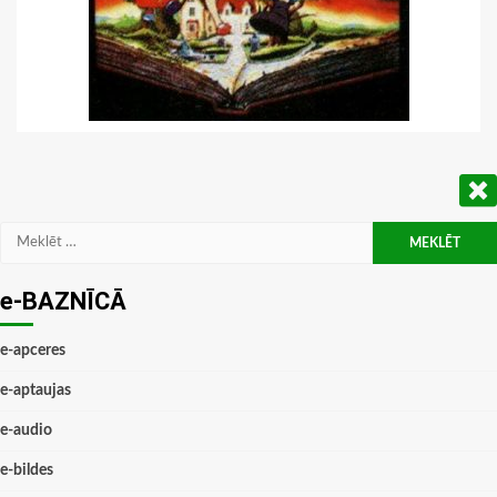
Meklēt:
e-BAZNĪCĀ
e-apceres
e-aptaujas
e-audio
e-bildes