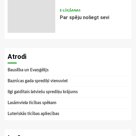
E-LŪGŠANAS
Par spēju noliegt sevi
Atrodi
Bauslība un Evaņģēlijs
Baznīcas gada sprediķi vienuviet
Ilgi gaidītais latviešu sprediķu krājums
Lasāmviela ticības spēkam
Luteriskās ticības apliecības