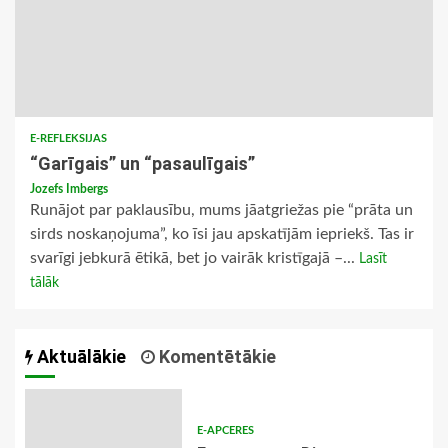
E-REFLEKSIJAS
“Garīgais” un “pasaulīgais”
Jozefs Imbergs
Runājot par paklausību, mums jāatgriežas pie “prāta un
sirds noskaņojuma”, ko īsi jau apskatījām iepriekš. Tas ir
svarīgi jebkurā ētikā, bet jo vairāk kristīgajā –...
Lasīt
tālāk
Aktuālākie
Komentētākie
E-APCERES