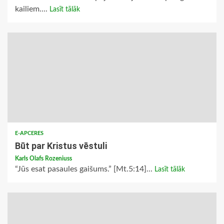
kailiem....
Lasīt tālāk
E-APCERES
Būt par Kristus vēstuli
Karls Olafs Rozeniuss
“Jūs esat pasaules gaišums.” [Mt.5:14]...
Lasīt tālāk