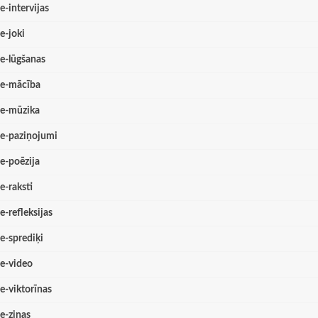
e-intervijas
e-joki
e-lūgšanas
e-mācība
e-mūzika
e-paziņojumi
e-poēzija
e-raksti
e-refleksijas
e-sprediķi
e-video
e-viktorīnas
e-ziņas