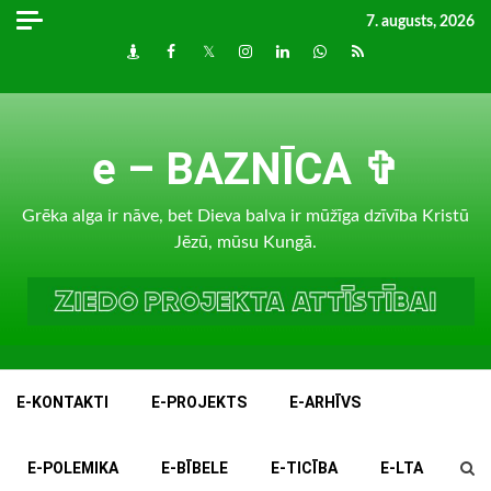
Skip
7. augusts, 2026
to
Draugiem
Facebook
Twitter
Instagram
LinkedIn
whatsapp
RSS
content
e – BAZNĪCA ✞
Grēka alga ir nāve, bet Dieva balva ir mūžīga dzīvība Kristū
Jēzū, mūsu Kungā.
E-KONTAKTI
E-PROJEKTS
E-ARHĪVS
E-POLEMIKA
E-BĪBELE
E-TICĪBA
E-LTA