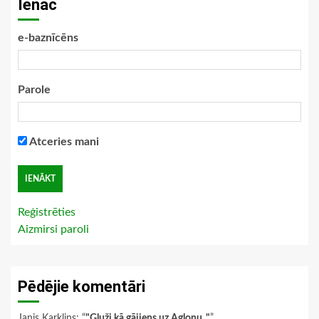
Ienāc
e-baznīcēns
Parole
Atceries mani
Reģistrēties
Aizmirsi paroli
Pēdējie komentāri
Janis Karklins
: “
"Gluži kā gājiens uz Aglonu.."
”