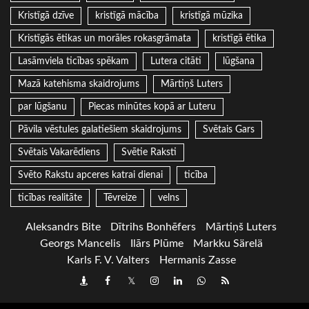
Kristīgā dzīve
kristīgā mācība
kristīgā mūzika
Kristīgās ētikas un morāles rokasgrāmata
kristīgā ētika
Lasāmviela ticības spēkam
Lutera citāti
lūgšana
Mazā katehisma skaidrojums
Mārtiņš Luters
par lūgšanu
Piecas minūtes kopā ar Luteru
Pāvila vēstules galatiešiem skaidrojums
Svētais Gars
Svētais Vakarēdiens
Svētie Raksti
Svēto Rakstu apceres katrai dienai
ticība
ticības realitāte
Tēvreize
velns
Aleksandrs Bite
Dītrihs Bonhēfers
Mārtiņš Luters
Georgs Mancelis
Ilārs Plūme
Markku Särelä
Karls F. V. Valters
Hermanis Zasse
Draugiem
Facebook
Twitter
Instagram
LinkedIn
whatsapp
RSS