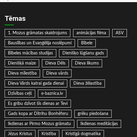
Tēmas
1. Mozus grāmatas skaidrojums
animācijas filma
ASV
Bauslības un Evaņģēlija noslēpumi
Bībele
Bībeles mācības studijas
Dienišķo lūgšanu gads
Dienišķā maize
Dieva Dēls
Dieva likums
Dieva mīlestība
Dieva vārds
Dieva Vārds katrai gada dienai
Dieva žēlastība
Dzīvības ceļš
e-baznica.lv
Es gribu dzīvot šīs dienas ar Tevi
Gads kopa ar Dītrihu Bonhēferu
grēku piedošana
Ikdienas ar Pirmo Mozus grāmatu
Ikdienas meditācijas
Jēzus Kristus
Kristība
Kristīgā dogmatika