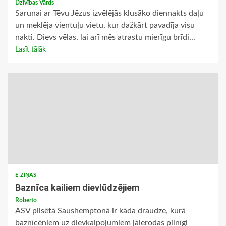
Dzīvības Vārds
Sarunai ar Tēvu Jēzus izvēlējās klusāko diennakts daļu
un meklēja vientuļu vietu, kur dažkārt pavadīja visu
nakti. Dievs vēlas, lai arī mēs atrastu mierīgu brīdi...
Lasīt tālāk
E-ZIŅAS
Baznīca kailiem dievlūdzējiem
Roberto
ASV pilsētā Saushemptonā ir kāda draudze, kurā
baznīcēniem uz dievkalpojumiem jāierodas pilnīgi