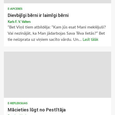
E-APCERES
Dievbijīgi bērni ir laimīgi bērni
Karls F. V. Valters
“Bet Viņš tiem atbildēja: “Kam jūs esat Mani meklējuši?
Vai nezinājāt, ka Man jādarbojas Sava Tēva lietās?” Bet
tie neizprata uz viņiem sacīto vārdu. Un...
Lasīt tālāk
E-REFLEKSIJAS
Mācieties lūgt no Pestītāja