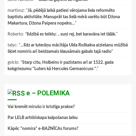
martinsz
: “
Jā, pēdējā laikā patiesi vērojama liela reformēto
baptistu aktivitāte. Manuprāt tas lielā mērā varētu būt Džona
Makartura, Džona Paipera nopelns…
”
Roberto
: “
līdzībā es teiktu: .. suņi rej, bet karavāna iet tālāk.
”
talyc
: “
…līdz ar luterāņu mācītāja Ulda Rožkalna aiziešanu mūžībā
šķiet nomiris arī beidzamais klausāmais gabals tajā radio
”
gviclo
: “
Starp citu, Holbeins ir pazīstams arī ar 1522. gada
kokgriezumu "Luters kā Hercules Germanicuss ".
”
e – POLEMIKA
Vai kremēt mirušo ir kristīga prakse?
Par LELB arhibīskapa kalpošanas laiku
Kāpēc "nomira" e-BAZNĪCAs forums?