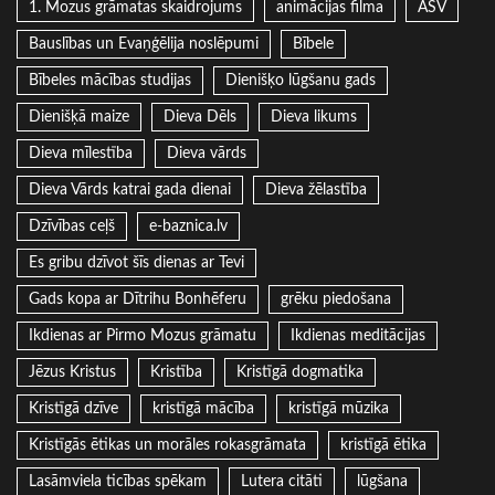
1. Mozus grāmatas skaidrojums
animācijas filma
ASV
Bauslības un Evaņģēlija noslēpumi
Bībele
Bībeles mācības studijas
Dienišķo lūgšanu gads
Dienišķā maize
Dieva Dēls
Dieva likums
Dieva mīlestība
Dieva vārds
Dieva Vārds katrai gada dienai
Dieva žēlastība
Dzīvības ceļš
e-baznica.lv
Es gribu dzīvot šīs dienas ar Tevi
Gads kopa ar Dītrihu Bonhēferu
grēku piedošana
Ikdienas ar Pirmo Mozus grāmatu
Ikdienas meditācijas
Jēzus Kristus
Kristība
Kristīgā dogmatika
Kristīgā dzīve
kristīgā mācība
kristīgā mūzika
Kristīgās ētikas un morāles rokasgrāmata
kristīgā ētika
Lasāmviela ticības spēkam
Lutera citāti
lūgšana