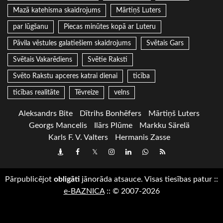
Mazā katehisma skaidrojums
Mārtiņš Luters
par lūgšanu
Piecas minūtes kopā ar Luteru
Pāvila vēstules galatiešiem skaidrojums
Svētais Gars
Svētais Vakarēdiens
Svētie Raksti
Svēto Rakstu apceres katrai dienai
ticība
ticības realitāte
Tēvreize
velns
Aleksandrs Bite
Dītrihs Bonhēfers
Mārtiņš Luters
Georgs Mancelis
Ilārs Plūme
Markku Särelä
Karls F. V. Valters
Hermanis Zasse
Draugiem
Facebook
Twitter
Instagram
LinkedIn
whatsapp
RSS
Pārpublicējot
obligāti
jānorāda atsauce. Visas tiesības patur
::
e-BAZNICA
::
© 2007-2026