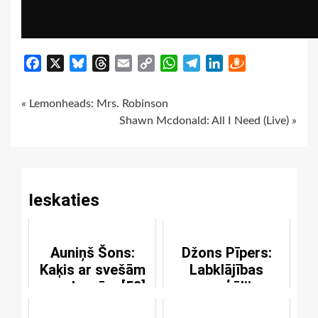
Facebook
X
Bluesky
Threads
Email
Copy
WhatsApp
Telegram
LinkedIn
Draugiem
Link
Continue
« Lemonheads: Mrs. Robinson
Shawn Mcdonald: All I Need (Live) »
Reading
Ieskaties
Auniņš Šons:
Džons Pīpers:
Kaķis ar svešām
Labklājības
smadzenēm [58]
evaņģēlijs