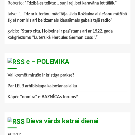
Roberto
: “
līdzībā es teiktu: .. suņi rej, bet karavāna iet tālāk.
”
talyc
: “
…līdz ar luterāņu mācītāja Ulda Rožkalna aiziešanu mūžībā
šķiet nomiris arī beidzamais klausāmais gabals tajā radio
”
gviclo
: “
Starp citu, Holbeins ir pazīstams arī ar 1522. gada
kokgriezumu "Luters kā Hercules Germanicuss ".
”
e – POLEMIKA
Vai kremēt mirušo ir kristīga prakse?
Par LELB arhibīskapa kalpošanas laiku
Kāpēc "nomira" e-BAZNĪCAs forums?
Dieva vārds katrai dienai
Ef.2:17