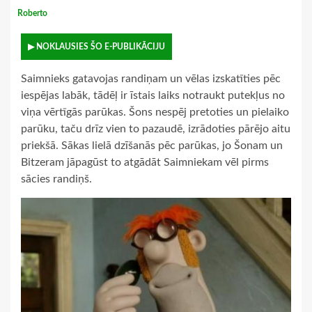
Roberto
▶ NOKLAUSIES ŠO E-PUBLIKĀCIJU
Saimnieks gatavojas randiņam un vēlas izskatīties pēc
iespējas labāk, tādēļ ir īstais laiks notraukt putekļus no
viņa vērtīgās parūkas. Šons nespēj pretoties un pielaiko
parūku, taču drīz vien to pazaudē, izrādoties pārējo aitu
priekšā. Sākas lielā dzīšanās pēc parūkas, jo Šonam un
Bitzeram jāpagūst to atgādāt Saimniekam vēl pirms
sācies randiņš.