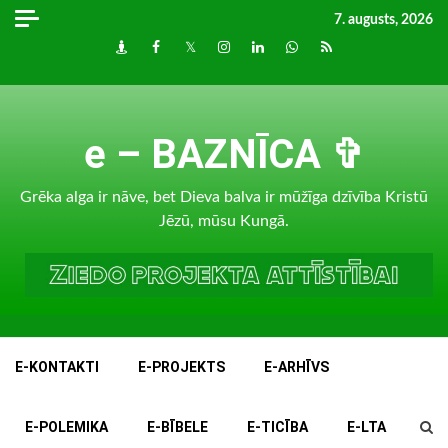
Skip
7. augusts, 2026
to
Draugiem
Facebook
Twitter
Instagram
LinkedIn
whatsapp
RSS
content
e – BAZNĪCA ✞
Grēka alga ir nāve, bet Dieva balva ir mūžīga dzīvība Kristū
Jēzū, mūsu Kungā.
E-KONTAKTI
E-PROJEKTS
E-ARHĪVS
E-POLEMIKA
E-BĪBELE
E-TICĪBA
E-LTA