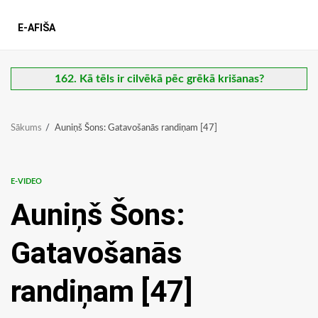
E-AFIŠA
162. Kā tēls ir cilvēkā pēc grēkā krišanas?
Sākums
Auniņš Šons: Gatavošanās randiņam [47]
E-VIDEO
Auniņš Šons:
Gatavošanās
randiņam [47]