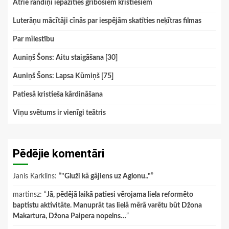
Ātrie randiņi iepazīties gribošiem kristiešiem
Luterāņu mācītāji cīnās par iespējām skatīties neķītras filmas
Par mīlestību
Auniņš Šons: Aitu staigāšana [30]
Auniņš Šons: Lapsa Kūmiņš [75]
Patiesā kristieša kārdināšana
Viņu svētums ir vienīgi teātris
Pēdējie komentāri
Janis Karklins
: “
"Gluži kā gājiens uz Aglonu.."
”
martinsz
: “
Jā, pēdējā laikā patiesi vērojama liela reformēto
baptistu aktivitāte. Manuprāt tas lielā mērā varētu būt Džona
Makartura, Džona Paipera nopelns…
”