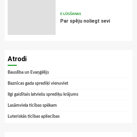
E-LŪGŠANAS
Par spēju noliegt sevi
Atrodi
Bauslība un Evaņģēlijs
Baznīcas gada sprediķi vienuviet
Ilgi gaidītais latviešu sprediķu krājums
Lasāmviela ticības spēkam
Luteriskās ticības apliecības