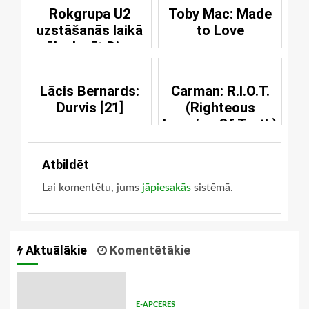
Rokgrupa U2
Toby Mac: Made
uzstāšanās laikā
to Love
sāk slavēt Dievu
Lācis Bernards:
Carman: R.I.O.T.
Durvis [21]
(Righteous
Invasion Of Truth)
Atbildēt
Lai komentētu, jums
jāpiesakās
sistēmā.
Aktuālākie
Komentētākie
E-APCERES