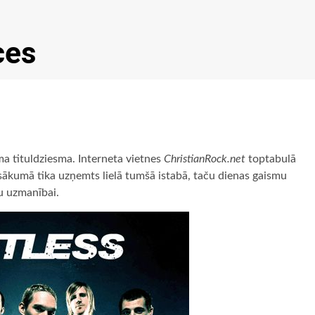
ces
ma tituldziesma. Interneta vietnes
ChristianRock.net
toptabulā
sākumā tika uzņemts lielā tumšā istabā, taču dienas gaismu
su uzmanībai.