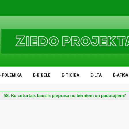
E-POLEMIKA
E-BĪBELE
E-TICĪBA
E-LTA
E-AFIŠA
58. Ko ceturtais bauslis pieprasa no bērniem un padotajiem?