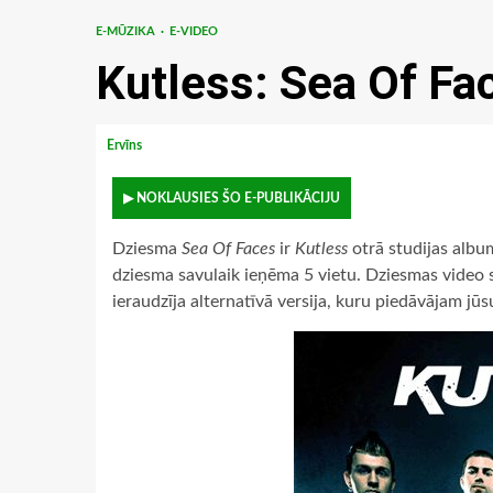
E-MŪZIKA
E-VIDEO
Kutless: Sea Of Fa
Ervīns
▶ NOKLAUSIES ŠO E-PUBLIKĀCIJU
Dziesma
Sea Of Faces
ir
Kutless
otrā studijas albu
dziesma savulaik ieņēma 5 vietu. Dziesmas video 
ieraudzīja alternatīvā versija, kuru piedāvājam jū