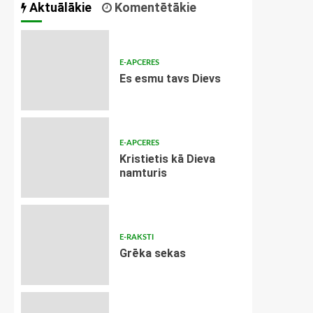
Aktuālākie
Komentētākie
E-APCERES
Es esmu tavs Dievs
E-APCERES
Kristietis kā Dieva
namturis
E-RAKSTI
Grēka sekas