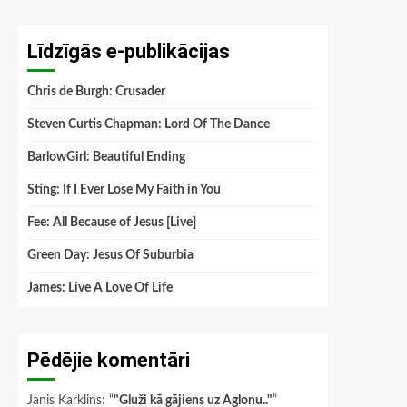
Līdzīgās e-publikācijas
Chris de Burgh: Crusader
Steven Curtis Chapman: Lord Of The Dance
BarlowGirl: Beautiful Ending
Sting: If I Ever Lose My Faith in You
Fee: All Because of Jesus [Live]
Green Day: Jesus Of Suburbia
James: Live A Love Of Life
Pēdējie komentāri
Janis Karklins
: “
"Gluži kā gājiens uz Aglonu.."
”