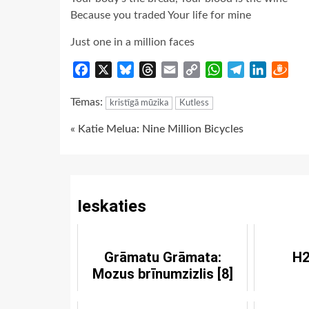
Because you traded Your life for mine
Just one in a million faces
Facebook
X
Bluesky
Threads
Email
Copy
WhatsApp
Telegram
LinkedIn
Dra
Link
Tēmas:
kristīgā mūzika
Kutless
Continue
« Katie Melua: Nine Million Bicycles
Reading
Ieskaties
Grāmatu Grāmata:
H2
Mozus brīnumzizlis [8]