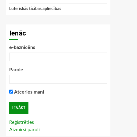
Luteriskās ticības apliecības
Ienāc
e-baznīcēns
Parole
Atceries mani
Reģistrēties
Aizmirsi paroli