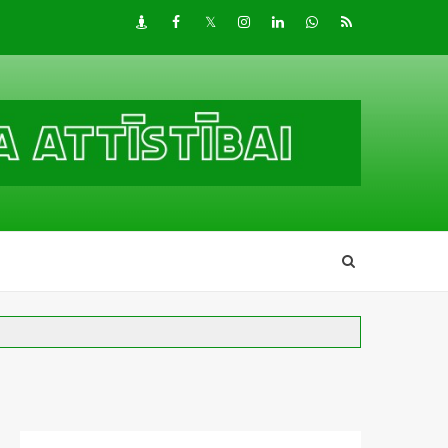
Draugiem
Facebook
Twitter
Instagram
LinkedIn
whatsapp
RSS