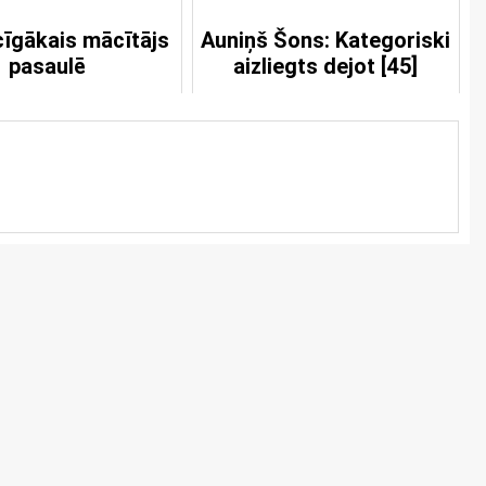
īgākais mācītājs
Auniņš Šons: Kategoriski
pasaulē
aizliegts dejot [45]