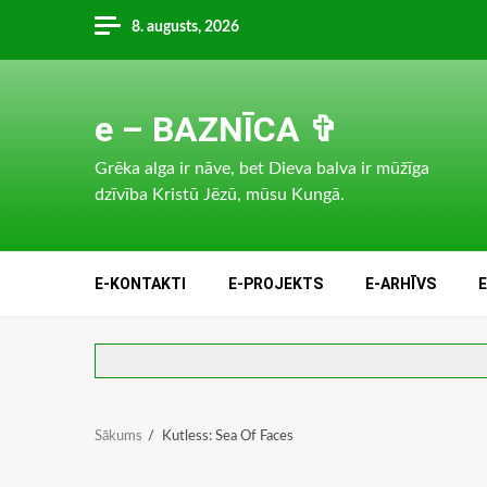
Skip
8. augusts, 2026
to
content
e – BAZNĪCA ✞
Grēka alga ir nāve, bet Dieva balva ir mūžīga
dzīvība Kristū Jēzū, mūsu Kungā.
E-KONTAKTI
E-PROJEKTS
E-ARHĪVS
Sākums
Kutless: Sea Of Faces