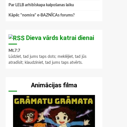
Par LELB arhibīskapa kalpošanas laiku
Kāpēc "nomira" e-BAZNĪCAs forums?
Dieva vārds katrai dienai
Mt.7:7
Lūdziet, tad jums taps dots; meklējiet, tad jūs
atradīsit; klaudziniet, tad jums taps atvērts.
Animācijas filma