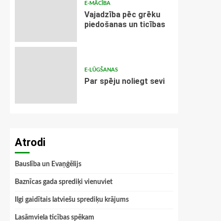
E-MĀCĪBA
Vajadzība pēc grēku
piedošanas un ticības
E-LŪGŠANAS
Par spēju noliegt sevi
Atrodi
Bauslība un Evaņģēlijs
Baznīcas gada sprediķi vienuviet
Ilgi gaidītais latviešu sprediķu krājums
Lasāmviela ticības spēkam