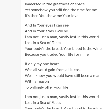
Immersed in the greatness of space
Yet somehow you still find the time for me
It’s then You show me Your love
And In Your eyes I can see
And in Your arms I will be
I am not just a man, vastly lost in this world
Lost in a Sea of Faces
Your body’s the bread, Your blood is the wine
Because you traded Your life for mine
If only my one heart
Was all you’d gain from all it cost
Well I know you would have still been a man
With a reason
To willingly offer your life
I am not just a man, vastly lost in this world
Lost in a Sea of Faces
Your body’s the bread, Your blood is the wine