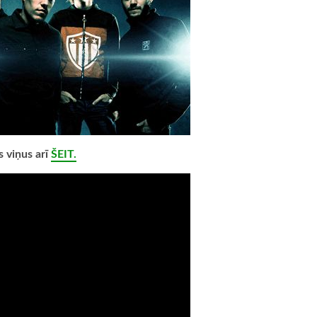
s viņus arī
ŠEIT.