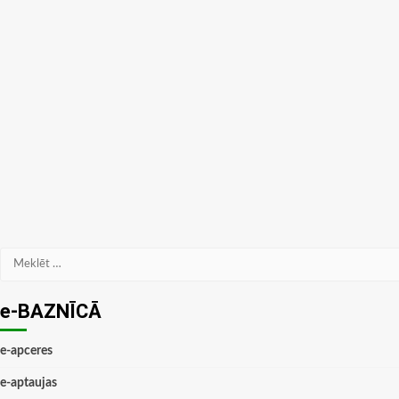
Meklēt:
e-BAZNĪCĀ
e-apceres
e-aptaujas