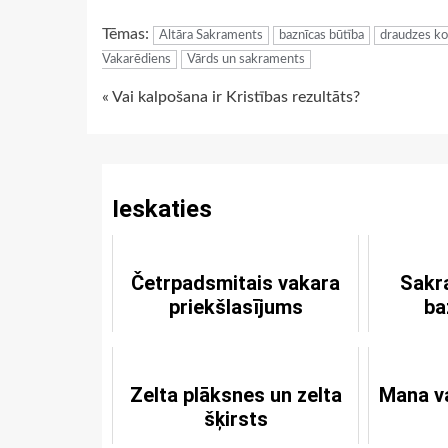
Link
Tēmas:
Altāra Sakraments
baznīcas būtība
draudzes ko
Vakarēdiens
Vārds un sakraments
Continue
« Vai kalpošana ir Kristības rezultāts?
Reading
Ieskaties
Četrpadsmitais vakara
Sakr
priekšlasījums
ba
Zelta plāksnes un zelta
Mana va
šķirsts