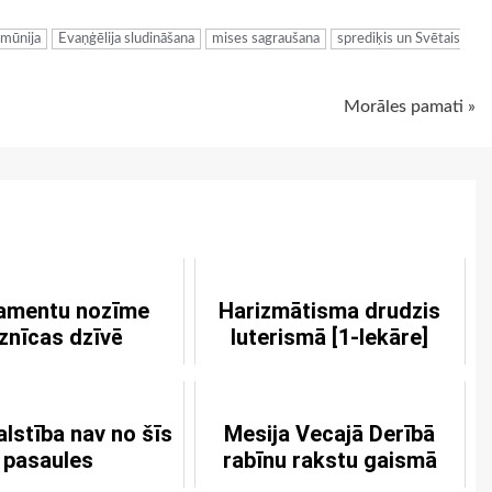
mūnija
Evaņģēlija sludināšana
mises sagraušana
sprediķis un Svētais
Morāles pamati »
amentu nozīme
Harizmātisma drudzis
znīcas dzīvē
luterismā [1-Iekāre]
lstība nav no šīs
Mesija Vecajā Derībā
pasaules
rabīnu rakstu gaismā