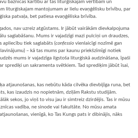
avu baznīcas kārtību ar tās liturģiskajām vērtībām un
am liturģiskajam mantojumam ar lielu evaņģēlisku brīvību, par
iska patvaļa, bet patiesa evaņģēliska brīvība.
ados, nav uzreiz atgūstams. Ir jābūt vairākām dievkalpojuma
uālu saglabāšanu. Mums ir vajadzīgi mazi pulciņi un draudzes,
 apliecību tiek saglabāts (
confessio
vienlaicīgi nozīmē gan
slavinājumu) – kā tas mums par kaunu priekšzīmīgi notiek
udzēs mums ir vajadzīga ilgstoša liturģiskā audzināšana, īpaši
r sprediķi un sakramenta svētkiem. Tad sprediķim jābūt īsai,
a atjaunošanas, kas nebūtu kāda cilvēka dievbijīga runa, bet
sts, kas izaudzis no nopietnām, dziļām Rakstu studijām.
ālāk sekos, jo viņš to visu jau ir simtreiz dzirdējis. Tas ir mūsu
znīcas vadība, ne sinode vai fakultāte. No mūsu amata
tjaunošanas, vienīgā, ko Tas Kungs pats ir dibinājis, nāks
ugiem