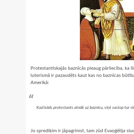
Protestantiskajās baznīcās pieaug pārliecība, ka 
luterismā ir pazaudēts kaut kas no baznīcas būtības
Amerikā:
Kad kāds protestants atnāk uz baznīcu, viņš sastop tur slu
Jo sprediķim ir jāpagrimst, tam zūd Evaņģēlija sl