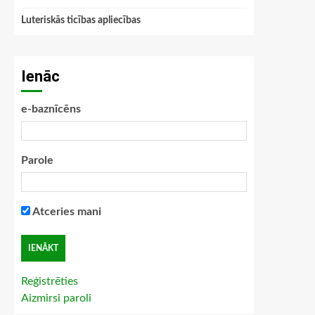
Luteriskās ticības apliecības
Ienāc
e-baznīcēns
Parole
Atceries mani
Reģistrēties
Aizmirsi paroli