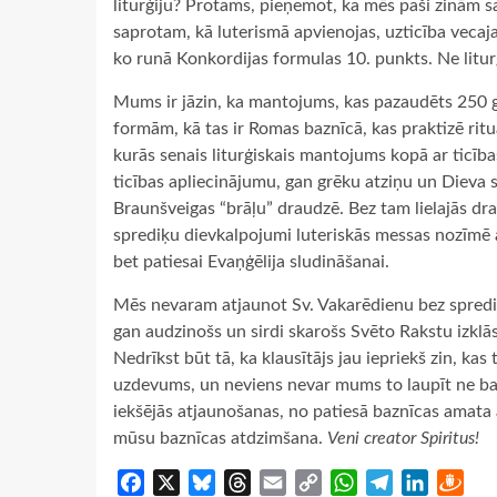
liturģiju? Protams, pieņemot, ka mēs paši zinām s
saprotam, kā luterismā apvienojas, uzticība vecaj
ko runā Konkordijas formulas 10. punkts. Ne liturģ
Mums ir jāzin, ka mantojums, kas pazaudēts 250 g
formām, kā tas ir Romas baznīcā, kas praktizē rit
kurās senais liturģiskais mantojums kopā ar ticības
ticības apliecinājumu, gan grēku atziņu un Dieva 
Braunšveigas “brāļu” draudzē. Bez tam lielajās dra
sprediķu dievkalpojumi luteriskās messas nozīmē a
bet patiesai Evaņģēlija sludināšanai.
Mēs nevaram atjaunot Sv. Vakarēdienu bez sprediķ
gan audzinošs un sirdi skarošs Svēto Rakstu izklā
Nedrīkst būt tā, ka klausītājs jau iepriekš zin, kas t
uzdevums, un neviens nevar mums to laupīt ne ba
iekšējās atjaunošanas, no patiesā baznīcas amata a
mūsu baznīcas atdzimšana.
Veni creator Spiritus!
Facebook
X
Bluesky
Threads
Email
Copy
WhatsApp
Telegram
LinkedIn
Dra