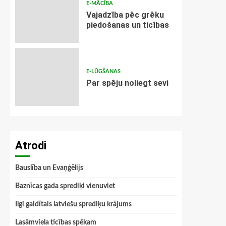
E-MĀCĪBA
Vajadzība pēc grēku
piedošanas un ticības
E-LŪGŠANAS
Par spēju noliegt sevi
Atrodi
Bauslība un Evaņģēlijs
Baznīcas gada sprediķi vienuviet
Ilgi gaidītais latviešu sprediķu krājums
Lasāmviela ticības spēkam