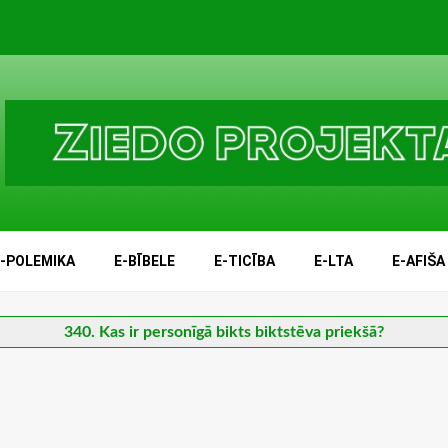
E-POLEMIKA
E-BĪBELE
E-TICĪBA
E-LTA
E-AFIŠA
340. Kas ir personīgā bikts biktstēva priekšā?