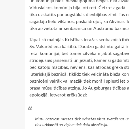
un komūnija bieži dievkalpojuma beigās tika aizvi
Viduslaikos komūnija bija ļoti reti. Četrreiz gadā
tika uzskatīts par augstākās dievbijības zīmi. Ta
sagādāju lielu vilšanos, paskaidrojot, ka Akvīnas
tika aizvietota ar senbaznīcā un Austrumu baznīcā
Tāpat kā mainījās Kristības ieražas senbaznīcā (bē
Sv. Vakarēdiena kārtībā. Daudzu gadsimtu gaitā ir 
retai komūnijai, bet tomēr cilvēkam jābūt sagatavo
strīdējušies jansenisti un jezuīti, kamēr šī gadsimt
pēc katoļu mācības, neviens, kas atrodas grēka s
luteriskajā baznīcā, tiklīdz tiek veicināta bieža
baznīcēni vairāk vai mazāk tiek morāli spiesti iet
prasa mūsu ticības atziņa. Jo Augsburgas ticības 
apoloģijā, ietverot grēksūdzi:
Mūsu baznīcas messās tiek svinētas visas svētdienas un s
tiek uzklausīti un viņiem tiek dota absolūcija.