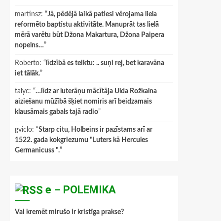
martinsz
: “
Jā, pēdējā laikā patiesi vērojama liela
reformēto baptistu aktivitāte. Manuprāt tas lielā
mērā varētu būt Džona Makartura, Džona Paipera
nopelns…
”
Roberto
: “
līdzībā es teiktu: .. suņi rej, bet karavāna
iet tālāk.
”
talyc
: “
…līdz ar luterāņu mācītāja Ulda Rožkalna
aiziešanu mūžībā šķiet nomiris arī beidzamais
klausāmais gabals tajā radio
”
gviclo
: “
Starp citu, Holbeins ir pazīstams arī ar
1522. gada kokgriezumu "Luters kā Hercules
Germanicuss ".
”
e – POLEMIKA
Vai kremēt mirušo ir kristīga prakse?