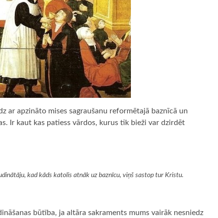
līdz ar apzināto mises sagraušanu reformētajā baznīcā un
. Ir kaut kas patiess vārdos, kurus tik bieži var dzirdēt
dinātāju, kad kāds katolis atnāk uz baznīcu, viņš sastop tur Kristu.
udināšanas būtība, ja altāra sakraments mums vairāk nesniedz