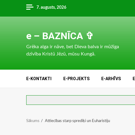
Skip
7. augusts, 2026
to
content
e – BAZNĪCA ✞
Grēka alga ir nāve, bet Dieva balva ir mūžīga
dzīvība Kristū Jēzū, mūsu Kungā.
E-KONTAKTI
E-PROJEKTS
E-ARHĪVS
Sākums
Attiecības starp sprediķi un Euharistiju