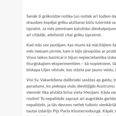
Senāk šī grēksūdze notika (un notiek arī šodien d
draudzes kopējai grēku atzīšanai būtu luteriskā s
izpratni. Ja mēs pieminam katolisko dievkalpojumu,
arī citādāk, atbilstoši citai grēku izpratnei.
Kad mēs sev jautājam, kas mums kā mācītājiem šai 
mēs neesam pirmie, kam ir bijis jānopūlas ar prob
Visos laikos baznīcai ir bijusi nepieciešamība izs
liturģiskajiem eksperimentiem – kā nopietniem, tā 
bīskapa Liljes vēstule, kas stāsta par jaunu veidu,
Visi Sv. Vakarēdiena dalībnieki sasēžas ap galdu, 
paradums, ko piekopa visās dievbijīgās Austrumu m
vienmēr tika atstāta brīva vieta Mesijam. Kāda ne
nozīmi! To nepalīdzēs saprast arī augstākās garīdz
nepalīdzēs, ja tās devums netiek tulkots vienkāršā
tautai izdarījis Pijs Paršs Klosternoiburgā. Kāpē