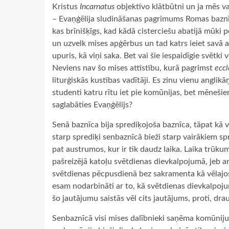
Kristus
Incarnatus
objektīvo klātbūtni un ja mēs 
– Evaņģēlija sludināšanas pagrimums Romas baznīc
kas brīnišķīgs, kad kādā cisterciešu abatijā mūki
un uzvelk mises apģērbus un tad katrs ieiet savā alt
upuris, kā viņi saka. Bet vai šie iespaidīgie svētk
Neviens nav šo mises attīstību, kurā pagrimst
eccl
liturģiskās kustības vadītāji. Es zinu vienu anglikāņ
studenti katru rītu iet pie komūnijas, bet mēnešie
saglabāties Evaņģēlijs?
Senā baznīca bija sprediķojoša baznīca, tāpat kā 
starp sprediķi senbaznīcā bieži starp vairākiem sp
pat austrumos, kur ir tik daudz laika. Laika trūkums
pašreizējā katoļu svētdienas dievkalpojumā, jeb a
svētdienas pēcpusdienā bez sakramenta kā vēlajos 
esam nodarbināti ar to, kā svētdienas dievkalpoju
šo jautājumu saistās vēl cits jautājums, proti, dr
Senbaznīcā visi mises dalībnieki saņēma komūniju. 