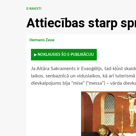
E-RAKSTI
Attiecības starp sp
Hermanis Zasse
▶ NOKLAUSIES ŠO E-PUBLIKĀCIJU
Ja Altāra Sakraments ir Evaņģēlijs, tad kļūst skai
laikos, senbaznīcă un viduslaikos, kā arī luterismā
dievkalpojums bija “mise” (“messa”) – vārda dievk