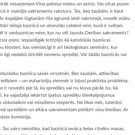
vairāk nesaņemam Viņa patieso miesu un asinis. No otras puses
ā ir mainījis sakramenta raksturu. Tas, bez šaubām, ir kaut
 pēc kopējām lūgšanām rīta agrumā ieiet sakristejā, novelk mūku
ārī lielajā baznīcā un atsevišķi celebrē misi, kurā ir svētais
i vēl ir senbaznīcas mise, kur nu vēl Jaunās Derības sakraments?
esia orans
, iespaidīgāk kritizējis kā katoliskās baznīcas
u klosteri, kas vienlaicīgi ir arī teoloģiskais seminārs, kur
m ilgi nedabū dzirdēt nevienu sprediķi. Vai šādās baznīcās var
viduslaiku baznīca savās virsotnēs. Bez šaubām, attiecības
rediķiem – un euharistiju vienmēr ir bijusi praktiska problēma,
 ir novedis pie tā, ka sprediķis vai nu kļuva pārāk īss, kā
rī, ka vajadzēja iekārtot īpašus sprediķu dievkalpojumus
viduslaikos vai mūsdienu vesperēs. Ne tikai mēs, luterāņi,
mā sprediķim un altāra sakramentam piešķirt viņu tiesības. Ar
audzes komūnija.
Tas vairs nenotika, kad baznīcā ienāca lielas cilvēku masas,