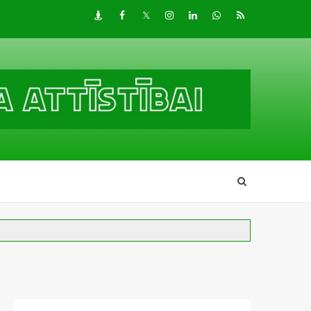
Draugiem
Facebook
Twitter
Instagram
LinkedIn
whatsapp
RSS