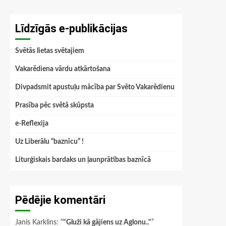
Līdzīgās e-publikācijas
Svētās lietas svētajiem
Vakarēdiena vārdu atkārtošana
Divpadsmit apustuļu mācība par Svēto Vakarēdienu
Prasība pēc svētā skūpsta
e-Reflexija
Uz Liberālu “baznīcu” !
Liturģiskais bardaks un ļaunprātības baznīcā
Pēdējie komentāri
Janis Karklins
: “
"Gluži kā gājiens uz Aglonu.."
”