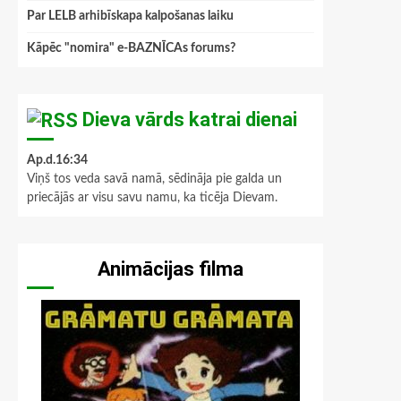
Par LELB arhibīskapa kalpošanas laiku
Kāpēc "nomira" e-BAZNĪCAs forums?
Dieva vārds katrai dienai
Ap.d.16:34
Viņš tos veda savā namā, sēdināja pie galda un
priecājās ar visu savu namu, ka ticēja Dievam.
Animācijas filma