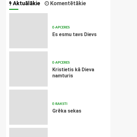
Aktuālākie
Komentētākie
E-APCERES
Es esmu tavs Dievs
E-APCERES
Kristietis kā Dieva
namturis
E-RAKSTI
Grēka sekas