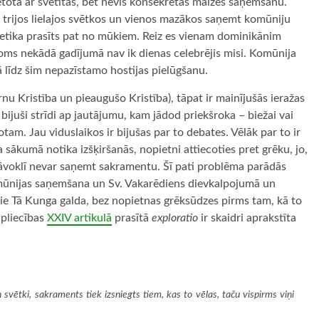
etota ar svētītas, bet nevis konsekrētas maizes saņemšanu.
 – trijos lielajos svētkos un vienos mazākos saņemt komūniju
s netika prasīts pat no mūkiem. Reiz es vienam dominikānim
 Toms nekādā gadījumā nav ik dienas celebrējis misi. Komūnija
 līdz šim nepazīstamo hostijas pielūgšanu.
rnu Kristība un pieaugušo Kristība), tāpat ir mainījušās ieražas
bijuši strīdi ap jautājumu, kam jādod priekšroka – biežai vai
tam. Jau viduslaikos ir bijušas par to debates. Vēlāk par to ir
a sākumā notika izšķiršanās, nopietni attiecoties pret grēku, jo,
tāvoklī nevar saņemt sakramentu. Šī pati problēma parādās
 komūnijas saņemšana un Sv. Vakarēdiens dievkalpojumā un
 pie Tā Kunga galda, bez nopietnas grēksūdzes pirms tam, kā to
apliecības
XXIV artikulā
prasītā
exploratio
ir skaidri aprakstīta
vētki, sakraments tiek izsniegts tiem, kas to vēlas, taču vispirms viņi