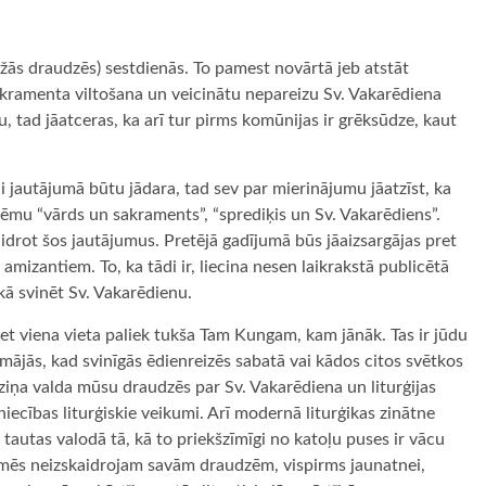
ažās draudzēs) sestdienās. To pamest novārtā jeb atstāt
akramenta viltošana un veicinātu nepareizu Sv. Vakarēdiena
 tad jāatceras, ka arī tur pirms komūnijas ir grēksūdze, kaut
jautājumā būtu jādara, tad sev par mierinājumu jāatzīst, ka
lēmu “vārds un sakraments”, “sprediķis un Sv. Vakarēdiens”.
kaidrot šos jautājumus. Pretējā gadījumā būs jāaizsargājas pret
amizantiem. To, ka tādi ir, liecina nesen laikrakstā publicētā
 kā svinēt Sv. Vakarēdienu.
bet viena vieta paliek tukša Tam Kungam, kam jānāk. Tas ir jūdu
ājās, kad svinīgās ēdienreizēs sabatā vai kādos citos svētkos
ziņa valda mūsu draudzēs par Sv. Vakarēdiena un liturģijas
niecības liturģiskie veikumi. Arī modernā liturģikas zinātne
 tautas valodā tā, kā to priekšzīmīgi no katoļu puses ir vācu
c mēs neizskaidrojam savām draudzēm, vispirms jaunatnei,