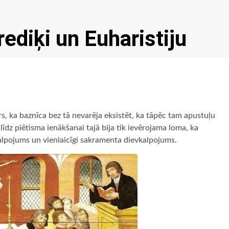
rediķi un Euharistiju
drs, ka baznīca bez tā nevarēja eksistēt, ka tāpēc tam apustuļu
 līdz piētisma ienākšanai tajā bija tik ievērojama loma, ka
alpojums un vienlaicīgi sakramenta dievkalpojums.