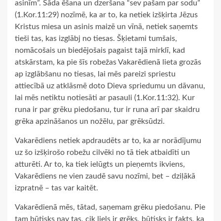
asinīm”. Šāda ēšana un dzeršana “sev pašam par sodu”
(1.Kor.11:29) nozīmē, ka ar to, ka netiek izšķirta Jēzus
Kristus miesa un asinis maizē un vīnā, netiek saņemts
tieši tas, kas izglābj no tiesas. Šķietami tumšais,
nomācošais un biedējošais pagaist tajā mirklī, kad
atskārstam, ka pie šīs robežas Vakarēdienā lieta grozās
ap izglābšanu no tiesas, lai mēs pareizi spriestu
attiecībā uz atklāsmē doto Dieva spriedumu un dāvanu,
lai mēs netiktu notiesāti ar pasauli (1.Kor.11:32). Kur
runa ir par grēku piedošanu, tur ir runa arī par skaidru
grēka apzināšanos un nožēlu, par grēksūdzi.
Vakarēdiens netiek apdraudēts ar to, ka ar norādījumu
uz šo izšķirošo robežu cilvēki no tā tiek atbaidīti un
atturēti. Ar to, ka tiek ielūgts un pieņemts ikviens,
Vakarēdiens ne vien zaudē savu nozīmi, bet – dziļākā
izpratnē – tas var kaitēt.
Vakarēdienā mēs, tātad, saņemam grēku piedošanu. Pie
tam būtisks nav tas, cik liels ir grēks, būtisks ir fakts, ka