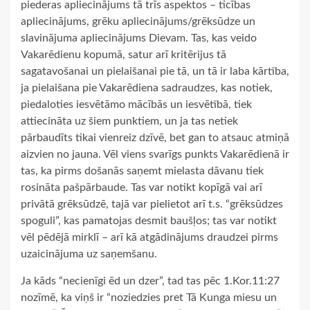
piederas apliecinājums tā trīs aspektos – ticības
apliecinājums, grēku apliecinājums/grēksūdze un
slavinājuma apliecinājums Dievam. Tas, kas veido
Vakarēdienu kopumā, satur arī kritērijus tā
sagatavošanai un pielaišanai pie tā, un tā ir laba kārtība,
ja pielaišana pie Vakarēdiena sadraudzes, kas notiek,
piedaloties iesvētāmo mācībās un iesvētībā, tiek
attiecināta uz šiem punktiem, un ja tas netiek
pārbaudīts tikai vienreiz dzīvē, bet gan to atsauc atmiņā
aizvien no jauna. Vēl viens svarīgs punkts Vakarēdienā ir
tas, ka pirms došanās saņemt mielasta dāvanu tiek
rosināta pašpārbaude. Tas var notikt kopīgā vai arī
privātā grēksūdzē, tajā var pielietot arī t.s. “grēksūdzes
spoguli”, kas pamatojas desmit baušļos; tas var notikt
vēl pēdējā mirklī – arī kā atgādinājums draudzei pirms
uzaicinājuma uz saņemšanu.
Ja kāds “necienīgi ēd un dzer”, tad tas pēc 1.Kor.11:27
nozīmē, ka viņš ir “noziedzies pret Tā Kunga miesu un