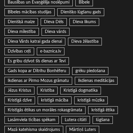
Bauslības un Evaņģēlija noslēpumi
Bībele
Bībeles mācības studijas
Dienišķo lūgšanu gads
Dienišķā maize
Dieva Dēls
Dieva likums
Dieva mīlestība
Dieva vārds
Dieva Vārds katrai gada dienai
Dieva žēlastība
Dzīvības ceļš
e-baznica.lv
Es gribu dzīvot šīs dienas ar Tevi
Gads kopa ar Dītrihu Bonhēferu
grēku piedošana
Ikdienas ar Pirmo Mozus grāmatu
Ikdienas meditācijas
Jēzus Kristus
Kristība
Kristīgā dogmatika
Kristīgā dzīve
kristīgā mācība
kristīgā mūzika
Kristīgās ētikas un morāles rokasgrāmata
kristīgā ētika
Lasāmviela ticības spēkam
Lutera citāti
lūgšana
Mazā katehisma skaidrojums
Mārtiņš Luters