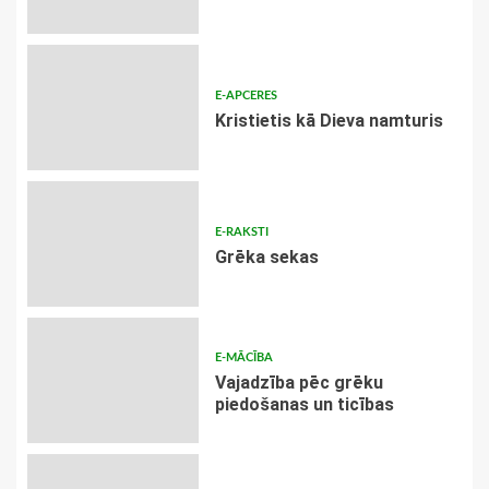
E-APCERES
Kristietis kā Dieva namturis
E-RAKSTI
Grēka sekas
E-MĀCĪBA
Vajadzība pēc grēku
piedošanas un ticības