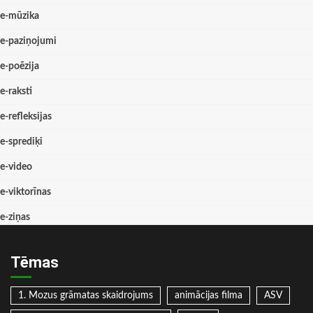
e-mūzika
e-paziņojumi
e-poēzija
e-raksti
e-refleksijas
e-sprediķi
e-video
e-viktorīnas
e-ziņas
Tēmas
1. Mozus grāmatas skaidrojums
animācijas filma
ASV