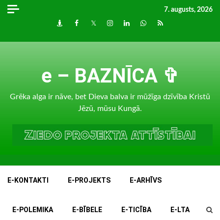
Skip
7. augusts, 2026
to
Draugiem
Facebook
Twitter
Instagram
LinkedIn
whatsapp
RSS
content
e – BAZNĪCA ✞
Grēka alga ir nāve, bet Dieva balva ir mūžīga dzīvība Kristū
Jēzū, mūsu Kungā.
E-KONTAKTI
E-PROJEKTS
E-ARHĪVS
E-POLEMIKA
E-BĪBELE
E-TICĪBA
E-LTA