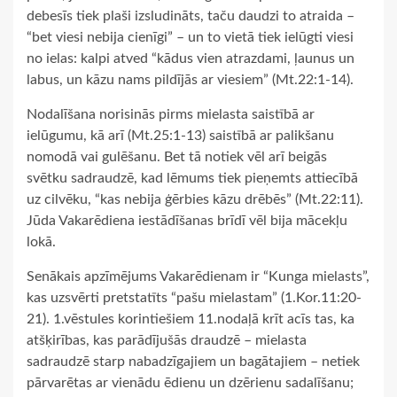
debesīs tiek plaši izsludināts, taču daudzi to atraida –
“bet viesi nebija cienīgi” – un to vietā tiek ielūgti viesi
no ielas: kalpi atved “kādus vien atrazdami, ļaunus un
labus, un kāzu nams pildījās ar viesiem” (Mt.22:1-14).
Nodalīšana norisinās pirms mielasta saistībā ar
ielūgumu, kā arī (Mt.25:1-13) saistībā ar palikšanu
nomodā vai gulēšanu. Bet tā notiek vēl arī beigās
svētku sadraudzē, kad lēmums tiek pieņemts attiecībā
uz cilvēku, “kas nebija ģērbies kāzu drēbēs” (Mt.22:11).
Jūda Vakarēdiena iestādīšanas brīdī vēl bija mācekļu
lokā.
Senākais apzīmējums Vakarēdienam ir “Kunga mielasts”,
kas uzsvērti pretstatīts “pašu mielastam” (1.Kor.11:20-
21). 1.vēstules korintiešiem 11.nodaļā krīt acīs tas, ka
atšķirības, kas parādījušās draudzē – mielasta
sadraudzē starp nabadzīgajiem un bagātajiem – netiek
pārvarētas ar vienādu ēdienu un dzērienu sadalīšanu;