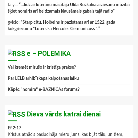
talyc
: “
…līdz ar luterāņu mācītāja Ulda Rožkalna aiziešanu mūžībā
šķiet nomiris arī beidzamais klausāmais gabals tajā radio
”
gviclo
: “
Starp citu, Holbeins ir pazīstams arī ar 1522. gada
kokgriezumu "Luters kā Hercules Germanicuss ".
”
e – POLEMIKA
Vai kremēt mirušo ir kristīga prakse?
Par LELB arhibīskapa kalpošanas laiku
Kāpēc "nomira" e-BAZNĪCAs forums?
Dieva vārds katrai dienai
Ef.2:17
Kristus atnācis pasludināja mieru jums, kas bijāt tālu, un tiem,