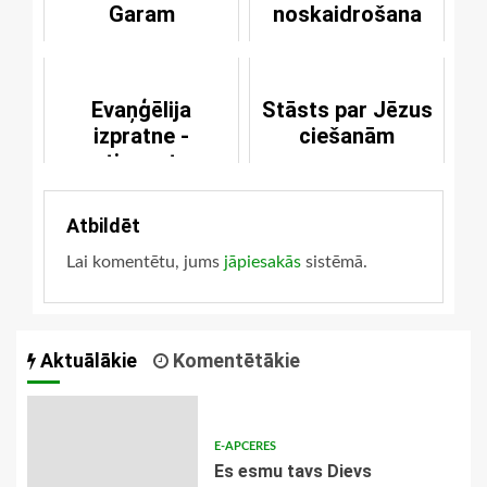
Garam
noskaidrošana
Evaņģēlija
Stāsts par Jēzus
izpratne -
ciešanām
atjaunota
Atbildēt
Lai komentētu, jums
jāpiesakās
sistēmā.
Aktuālākie
Komentētākie
E-APCERES
Es esmu tavs Dievs