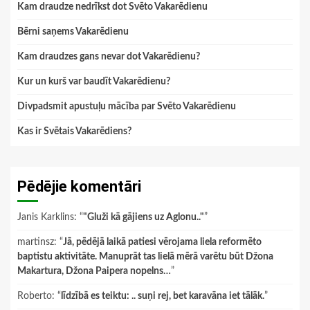
Kam draudze nedrīkst dot Svēto Vakarēdienu
Bērni saņems Vakarēdienu
Kam draudzes gans nevar dot Vakarēdienu?
Kur un kurš var baudīt Vakarēdienu?
Divpadsmit apustuļu mācība par Svēto Vakarēdienu
Kas ir Svētais Vakarēdiens?
Pēdējie komentāri
Janis Karklins
: “
"Gluži kā gājiens uz Aglonu.."
”
martinsz
: “
Jā, pēdējā laikā patiesi vērojama liela reformēto
baptistu aktivitāte. Manuprāt tas lielā mērā varētu būt Džona
Makartura, Džona Paipera nopelns…
”
Roberto
: “
līdzībā es teiktu: .. suņi rej, bet karavāna iet tālāk.
”