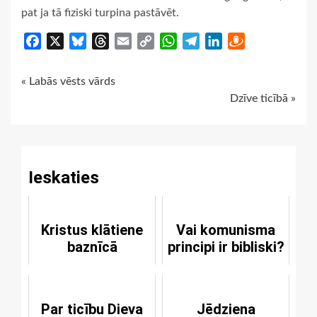
pat ja tā fiziski turpina pastāvēt.
Facebook
X
Bluesky
Threads
Email
Copy
WhatsApp
Telegram
LinkedIn
Draugiem
Link
Continue
« Labās vēsts vārds
Dzīve ticībā »
Reading
Ieskaties
Kristus klātiene
Vai komunisma
baznīcā
principi ir bibliski?
Par ticību Dieva
Jēdziena