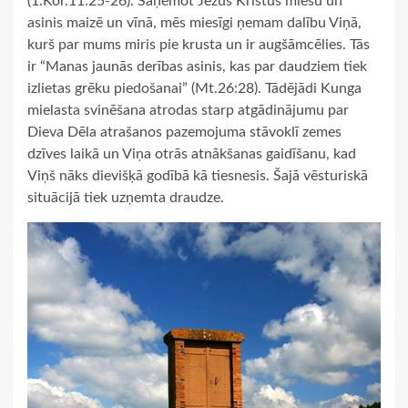
(1.Kor.11:25-26). Saņemot Jēzus Kristus miesu un
asinis maizē un vīnā, mēs miesīgi ņemam dalību Viņā,
kurš par mums miris pie krusta un ir augšāmcēlies. Tās
ir “Manas jaunās derības asinis, kas par daudziem tiek
izlietas grēku piedošanai” (Mt.26:28). Tādējādi Kunga
mielasta svinēšana atrodas starp atgādinājumu par
Dieva Dēla atrašanos pazemojuma stāvoklī zemes
dzīves laikā un Viņa otrās atnākšanas gaidīšanu, kad
Viņš nāks dievišķā godībā kā tiesnesis. Šajā vēsturiskā
situācijā tiek uzņemta draudze.