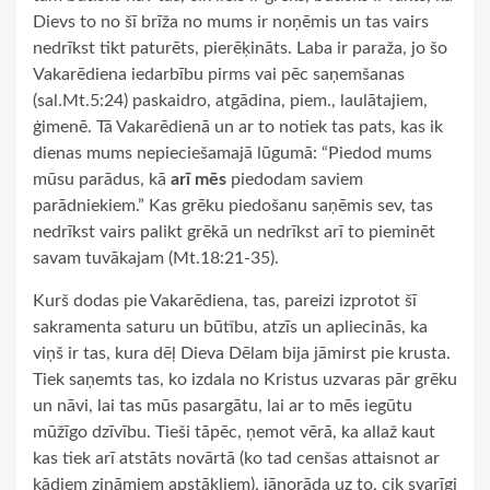
Dievs to no šī brīža no mums ir noņēmis un tas vairs
nedrīkst tikt paturēts, pierēķināts. Laba ir paraža, jo šo
Vakarēdiena iedarbību pirms vai pēc saņemšanas
(sal.Mt.5:24) paskaidro, atgādina, piem., laulātajiem,
ģimenē. Tā Vakarēdienā un ar to notiek tas pats, kas ik
dienas mums nepieciešamajā lūgumā: “Piedod mums
mūsu parādus, kā
arī mēs
piedodam saviem
parādniekiem.” Kas grēku piedošanu saņēmis sev, tas
nedrīkst vairs palikt grēkā un nedrīkst arī to pieminēt
savam tuvākajam (Mt.18:21-35).
Kurš dodas pie Vakarēdiena, tas, pareizi izprotot šī
sakramenta saturu un būtību, atzīs un apliecinās, ka
viņš ir tas, kura dēļ Dieva Dēlam bija jāmirst pie krusta.
Tiek saņemts tas, ko izdala no Kristus uzvaras pār grēku
un nāvi, lai tas mūs pasargātu, lai ar to mēs iegūtu
mūžīgo dzīvību. Tieši tāpēc, ņemot vērā, ka allaž kaut
kas tiek arī atstāts novārtā (ko tad cenšas attaisnot ar
kādiem zināmiem apstākļiem), jānorāda uz to, cik svarīgi