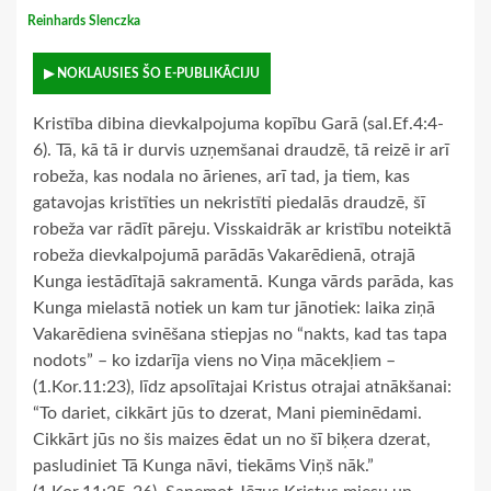
Reinhards Slenczka
▶ NOKLAUSIES ŠO E-PUBLIKĀCIJU
Kristība dibina dievkalpojuma kopību Garā (sal.Ef.4:4-
6). Tā, kā tā ir durvis uzņemšanai draudzē, tā reizē ir arī
robeža, kas nodala no ārienes, arī tad, ja tiem, kas
gatavojas kristīties un nekristīti piedalās draudzē, šī
robeža var rādīt pāreju. Visskaidrāk ar kristību noteiktā
robeža dievkalpojumā parādās Vakarēdienā, otrajā
Kunga iestādītajā sakramentā. Kunga vārds parāda, kas
Kunga mielastā notiek un kam tur jānotiek: laika ziņā
Vakarēdiena svinēšana stiepjas no “nakts, kad tas tapa
nodots” – ko izdarīja viens no Viņa mācekļiem –
(1.Kor.11:23), līdz apsolītajai Kristus otrajai atnākšanai:
“To dariet, cikkārt jūs to dzerat, Mani pieminēdami.
Cikkārt jūs no šis maizes ēdat un no šī biķera dzerat,
pasludiniet Tā Kunga nāvi, tiekāms Viņš nāk.”