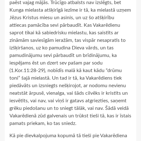
paēst vajag mājās. Trūcīgo atbalsts nav izslēgts, bet
Kunga mielasta atšķirīgā iezīme ir tā, ka mielastā uzņem
Jēzus Kristus miesu un asinis, un uz šo atšķirību
attiecas pamācība sevi pārbaudīt. Kas Vakarēdienu
saprot tikai kā sabiedrisku mielastu, kas saistīts ar
zināmām saviesīgām ieražām, tas vispār nesapratīs to
izšķiršanos, uz ko pamudina Dieva vārds, un tas
pamudinājumu sevi pārbaudīt un brīdinājumu, ka
iespējams ēst un dzert sev pašam par sodu
(1.Kor.11:28-29), nobīdīs malā kā kaut kādu “drūmu
toni” šajā mielastā. Un tad ir tā, ka Vakarēdiens tiek
piedāvāts un izsniegts nešķirojot, ar nodomu nevienu
neatstāt ārpusē, vienalga, vai šāds cilvēks ir kristīts un
iesvētīts, vai nav, vai viņš ir gatavs atgriezties, saņemt
grēku piedošanu un to sniegt tālāk, vai nav. Šādā veidā
Vakarēdienā zūd galvenais un trūkst tieši tā, kas ir īstais
pamats priekam, ko tas sniedz.
Kā pie dievkalpojuma kopumā tā tieši pie Vakarēdiena