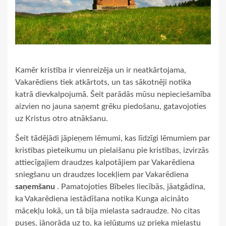
Kamēr kristība ir vienreizēja un ir neatkārtojama,
Vakarēdiens tiek atkārtots, un tas sākotnēji notika
katrā dievkalpojumā. Šeit parādās mūsu nepieciešamība
aizvien no jauna saņemt grēku piedošanu, gatavojoties
uz Kristus otro atnākšanu.
Šeit tādējādi jāpieņem lēmumi, kas līdzīgi lēmumiem par
kristības pieteikumu un pielaišanu pie kristības, izvirzās
attiecīgajiem draudzes kalpotājiem par Vakarēdiena
sniegšanu un draudzes locekļiem par Vakarēdiena
saņemšanu
. Pamatojoties Bībeles liecībās, jāatgādina,
ka Vakarēdiena iestādīšana notika Kunga aicināto
mācekļu lokā, un tā bija mielasta sadraudze. No citas
puses, jānorāda uz to, ka ielūgums uz prieka mielastu