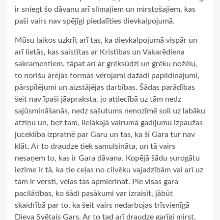
ir sniegt šo dāvanu arī slimajiem un mirstošajiem, kas
paši vairs nav spējīgi piedalīties dievkalpojumā.
Mūsu laikos uzkrīt arī tas, ka dievkalpojumā vispār un
arī lietās, kas saistītas ar Kristības un Vakarēdiena
sakramentiem, tāpat arī ar grēksūdzi un grēku nožēlu,
to norišu ārējās formās vērojami dažādi papildinājumi,
pārspīlējumi un aizstājējas darbības. Šādas parādības
šeit nav īpaši jāapraksta, jo attiecībā uz tām nedz
sajūsmināšanās, nedz sašutums nenozīmē soli uz labāku
atziņu un, bez tam, lielākajā vairumā gadījumu izpaužas
juceklība izpratnē par Garu un tas, ka šī Gara tur nav
klāt. Ar to draudze tiek samulsināta, un tā vairs
nesaņem to, kas ir Gara dāvana. Kopējā šādu surogātu
iezīme ir tā, ka tie ceļas no cilvēku vajadzībām vai arī uz
tām ir vērsti, vēlas tās apmierināt. Pie visas gara
pacilātības, ko šādi pasākumi var izraisīt, jābūt
skaidrībā par to, ka šeit vairs nedarbojas trīsvienīgā
Dieva Svētais Gars. Ar to tad arī draudze garīgi mirst,