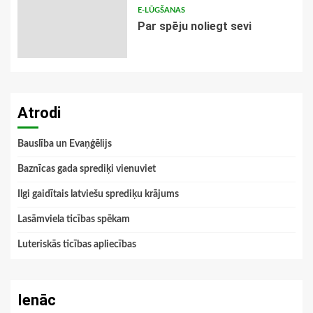
E-LŪGŠANAS
Par spēju noliegt sevi
Atrodi
Bauslība un Evaņģēlijs
Baznīcas gada sprediķi vienuviet
Ilgi gaidītais latviešu sprediķu krājums
Lasāmviela ticības spēkam
Luteriskās ticības apliecības
Ienāc