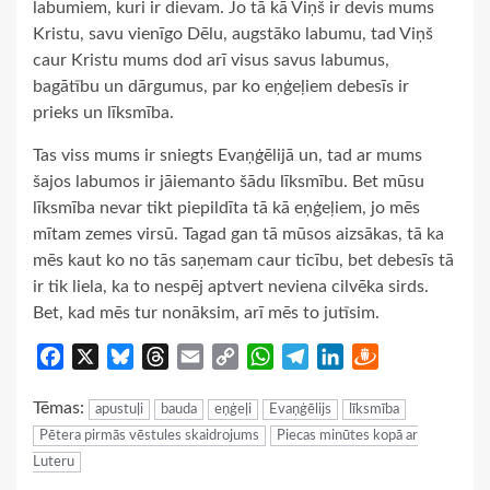
labumiem, kuri ir dievam. Jo tā kā Viņš ir devis mums
Kristu, savu vienīgo Dēlu, augstāko labumu, tad Viņš
caur Kristu mums dod arī visus savus labumus,
bagātību un dārgumus, par ko eņģeļiem debesīs ir
prieks un līksmība.
Tas viss mums ir sniegts Evaņģēlijā un, tad ar mums
šajos labumos ir jāiemanto šādu līksmību. Bet mūsu
līksmība nevar tikt piepildīta tā kā eņģeļiem, jo mēs
mītam zemes virsū. Tagad gan tā mūsos aizsākas, tā ka
mēs kaut ko no tās saņemam caur ticību, bet debesīs tā
ir tik liela, ka to nespēj aptvert neviena cilvēka sirds.
Bet, kad mēs tur nonāksim, arī mēs to jutīsim.
Facebook
X
Bluesky
Threads
Email
Copy
WhatsApp
Telegram
LinkedIn
Draugiem
Link
Tēmas:
apustuļi
bauda
eņģeļi
Evaņģēlijs
līksmība
Pētera pirmās vēstules skaidrojums
Piecas minūtes kopā ar
Luteru