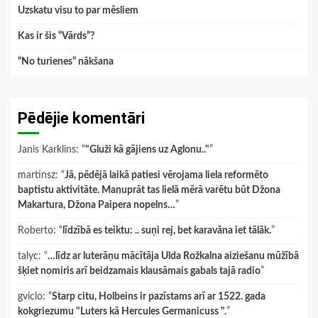
Uzskatu visu to par mēsliem
Kas ir šis “Vārds”?
“No turienes” nākšana
Pēdējie komentāri
Janis Karklins
: “
"Gluži kā gājiens uz Aglonu.."
”
martinsz
: “
Jā, pēdējā laikā patiesi vērojama liela reformēto
baptistu aktivitāte. Manuprāt tas lielā mērā varētu būt Džona
Makartura, Džona Paipera nopelns…
”
Roberto
: “
līdzībā es teiktu: .. suņi rej, bet karavāna iet tālāk.
”
talyc
: “
…līdz ar luterāņu mācītāja Ulda Rožkalna aiziešanu mūžībā
šķiet nomiris arī beidzamais klausāmais gabals tajā radio
”
gviclo
: “
Starp citu, Holbeins ir pazīstams arī ar 1522. gada
kokgriezumu "Luters kā Hercules Germanicuss ".
”