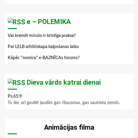
e – POLEMIKA
Vai kremēt mirušo ir kristīga prakse?
Par LELB arhibīskapa kalpošanas laiku
Kāpēc "nomira" e-BAZNĪCAs forums?
Dieva vārds katrai dienai
Ps.65:9
Tu liec arī gavilēt ļaudīm gan rītausmas, gan saulrieta zemēs.
Animācijas filma