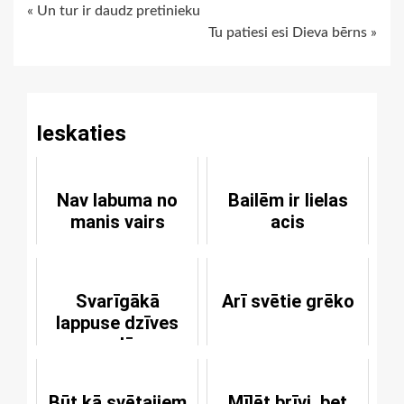
Continue
« Un tur ir daudz pretinieku
Tu patiesi esi Dieva bērns »
Reading
Ieskaties
Nav labuma no
Bailēm ir lielas
manis vairs
acis
Svarīgākā
Arī svētie grēko
lappuse dzīves
ceļā
Būt kā svētajiem
Mīlēt brīvi, bet