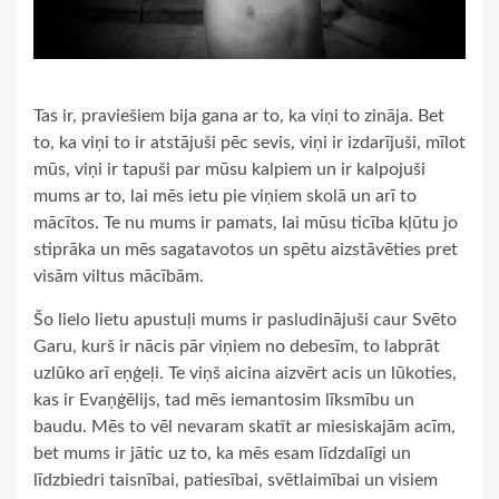
Tas ir, praviešiem bija gana ar to, ka viņi to zināja. Bet
to, ka viņi to ir atstājuši pēc sevis, viņi ir izdarījuši, mīlot
mūs, viņi ir tapuši par mūsu kalpiem un ir kalpojuši
mums ar to, lai mēs ietu pie viņiem skolā un arī to
mācītos. Te nu mums ir pamats, lai mūsu ticība kļūtu jo
stiprāka un mēs sagatavotos un spētu aizstāvēties pret
visām viltus mācībām.
Šo lielo lietu apustuļi mums ir pasludinājuši caur Svēto
Garu, kurš ir nācis pār viņiem no debesīm, to labprāt
uzlūko arī eņģeļi. Te viņš aicina aizvērt acis un lūkoties,
kas ir Evaņģēlijs, tad mēs iemantosim līksmību un
baudu. Mēs to vēl nevaram skatīt ar miesiskajām acīm,
bet mums ir jātic uz to, ka mēs esam līdzdalīgi un
līdzbiedri taisnībai, patiesībai, svētlaimībai un visiem