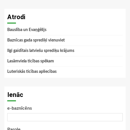
Atrodi
Bauslība un Evaņģēlijs
Baznīcas gada sprediķi vienuviet
Ilgi gaidītais latviešu sprediķu krājums
Lasāmviela ticības spēkam
Luteriskās ticības apliecības
Ienāc
e-baznīcēns
Parole