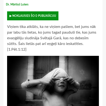
Dr. Mārtiņš Luters
▶ NOKLAUSIES ŠO E-PUBLIKĀCIJU
Viņiem tika atklāts, ka ne viņiem pašiem, bet jums nāk
par labu tās lietas, ko jums tagad pauduši tie, kas jums
evaņģēliju sludināja Svētajā Garā, kas no debesīm
sūtīts. Šais lietās pat arī eņģeļi kāro ieskatīties.
[1.Pēt.1:12]