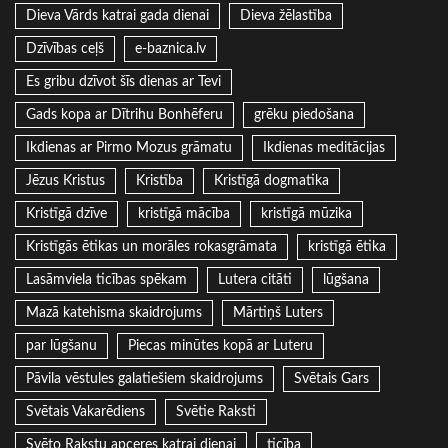
Dieva Vārds katrai gada dienai
Dieva žēlastība
Dzīvības ceļš
e-baznica.lv
Es gribu dzīvot šīs dienas ar Tevi
Gads kopa ar Dītrihu Bonhēferu
grēku piedošana
Ikdienas ar Pirmo Mozus grāmatu
Ikdienas meditācijas
Jēzus Kristus
Kristība
Kristīgā dogmatika
Kristīgā dzīve
kristīgā mācība
kristīgā mūzika
Kristīgās ētikas un morāles rokasgrāmata
kristīgā ētika
Lasāmviela ticības spēkam
Lutera citāti
lūgšana
Mazā katehisma skaidrojums
Mārtiņš Luters
par lūgšanu
Piecas minūtes kopā ar Luteru
Pāvila vēstules galatiešiem skaidrojums
Svētais Gars
Svētais Vakarēdiens
Svētie Raksti
Svēto Rakstu apceres katrai dienai
ticība