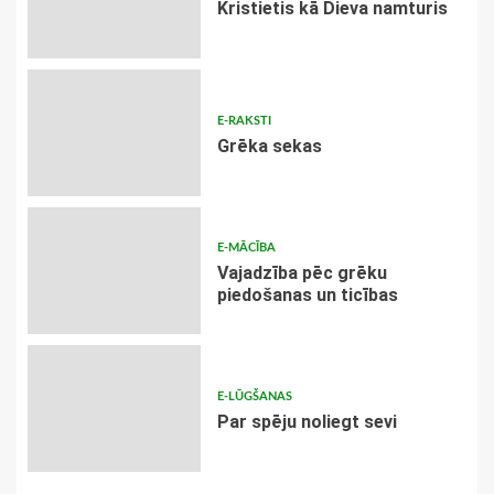
Kristietis kā Dieva namturis
E-RAKSTI
Grēka sekas
E-MĀCĪBA
Vajadzība pēc grēku
piedošanas un ticības
E-LŪGŠANAS
Par spēju noliegt sevi