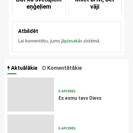
eņģeļiem
vāji
Atbildēt
Lai komentētu, jums
jāpiesakās
sistēmā.
Aktuālākie
Komentētākie
E-APCERES
Es esmu tavs Dievs
E-APCERES