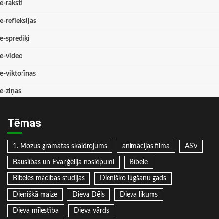
e-raksti
e-refleksijas
e-sprediķi
e-video
e-viktorīnas
e-ziņas
Tēmas
1. Mozus grāmatas skaidrojums
animācijas filma
ASV
Bauslības un Evaņģēlija noslēpumi
Bībele
Bībeles mācības studijas
Dienišķo lūgšanu gads
Dienišķā maize
Dieva Dēls
Dieva likums
Dieva mīlestība
Dieva vārds