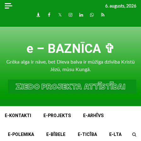
Skip
6. augusts, 2026
to
Draugiem
Facebook
Twitter
Instagram
LinkedIn
whatsapp
RSS
content
e – BAZNĪCA ✞
Grēka alga ir nāve, bet Dieva balva ir mūžīga dzīvība Kristū
Jēzū, mūsu Kungā.
E-KONTAKTI
E-PROJEKTS
E-ARHĪVS
E-POLEMIKA
E-BĪBELE
E-TICĪBA
E-LTA