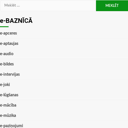
Meklēt:
e-BAZNĪCĀ
e-apceres
e-aptaujas
e-audio
e-bildes
e-intervijas
e-joki
e-lūgšanas
e-mācība
e-mūzika
e-paziņojumi