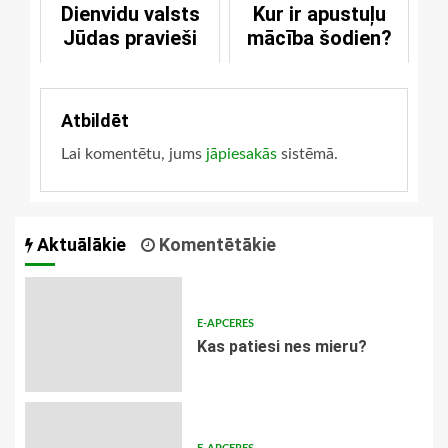
Dienvidu valsts
Kur ir apustuļu
Jūdas pravieši
mācība šodien?
Atbildēt
Lai komentētu, jums
jāpiesakās
sistēmā.
Aktuālākie
Komentētākie
E-APCERES
​Kas patiesi nes mieru?