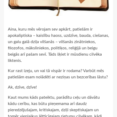
Aina, kuru mēs vērojam sev apkārt, patiešām ir
apokaliptiska – kaislību haoss, uzdzīve, bauda, ciešanas,
un galu galā dziļa vilšanās – vilšanās zinātniekos,
filozofos, māksliniekos, politiķos, reliģijā un beigu
beigās arī pašam sevī. Tāds šķiet ir mūsdienu cilvēka
liktenis.
Kur rast izeju, un vai tā vispār ir rodama? Varbūt mēs
patiešām esam nolādēti ar neziņas un bezcerības lāstu?
Ak, dzīve, dzīve!
Kaut mums kāds pateiktu, parādītu ceļu un dāvātu
kādu cerību, kas būtu pieņemama arī daudz
pieredzējušajam, kritiskajam, dziļi skeptiskajam un
tomēr vienlaikus lētticīgajam rietumu cilvēkam, kādi