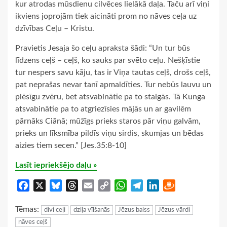
kur atrodas mūsdienu cilvēces lielākā daļa. Taču arī viņi
ikviens joprojām tiek aicināti prom no nāves ceļa uz
dzīvības Ceļu – Kristu.
Pravietis Jesaja šo ceļu apraksta šādi: “Un tur būs
līdzens ceļš – ceļš, ko sauks par svēto ceļu. Nešķīstie
tur nespers savu kāju, tas ir Viņa tautas ceļš, drošs ceļš,
pat neprašas nevar tanī apmaldīties. Tur nebūs lauvu un
plēsīgu zvēru, bet atsvabinātie pa to staigās. Tā Kunga
atsvabinātie pa to atgriezīsies mājās un ar gavilēm
pārnāks Ciānā; mūžīgs prieks staros pār viņu galvām,
prieks un līksmība pildīs viņu sirdis, skumjas un bēdas
aizies tiem secen.” [Jes.35:8-10]
Lasīt iepriekšējo daļu »
Facebook
X
Bluesky
Threads
Email
Copy
WhatsApp
Telegram
LinkedIn
Draugiem
Link
Tēmas:
divi ceļi
dziļa vīlšanās
Jēzus balss
Jēzus vārdi
nāves ceļš