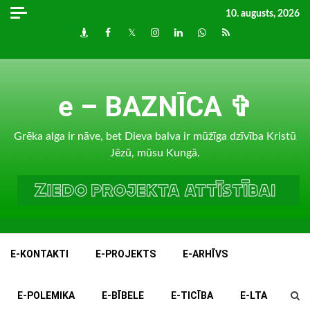
Skip
10. augusts, 2026
to
Draugiem
Facebook
Twitter
Instagram
LinkedIn
whatsapp
RSS
content
e – BAZNĪCA ✞
Grēka alga ir nāve, bet Dieva balva ir mūžīga dzīvība Kristū
Jēzū, mūsu Kungā.
E-KONTAKTI
E-PROJEKTS
E-ARHĪVS
E-POLEMIKA
E-BĪBELE
E-TICĪBA
E-LTA