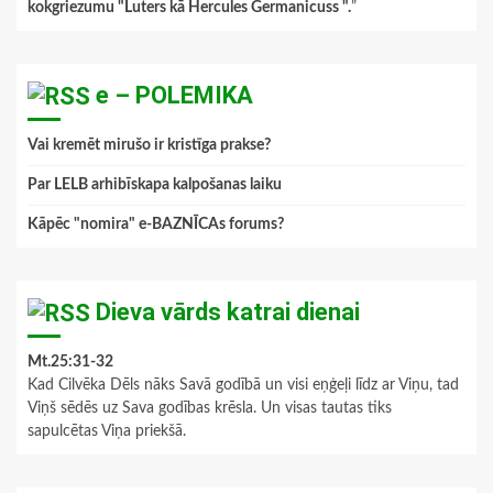
kokgriezumu "Luters kā Hercules Germanicuss ".
”
e – POLEMIKA
Vai kremēt mirušo ir kristīga prakse?
Par LELB arhibīskapa kalpošanas laiku
Kāpēc "nomira" e-BAZNĪCAs forums?
Dieva vārds katrai dienai
Mt.25:31-32
Kad Cilvēka Dēls nāks Savā godībā un visi eņģeļi līdz ar Viņu, tad
Viņš sēdēs uz Sava godības krēsla. Un visas tautas tiks
sapulcētas Viņa priekšā.