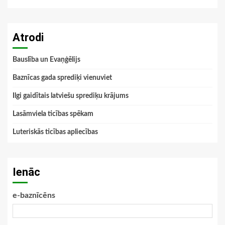
Atrodi
Bauslība un Evaņģēlijs
Baznīcas gada sprediķi vienuviet
Ilgi gaidītais latviešu sprediķu krājums
Lasāmviela ticības spēkam
Luteriskās ticības apliecības
Ienāc
e-baznīcēns