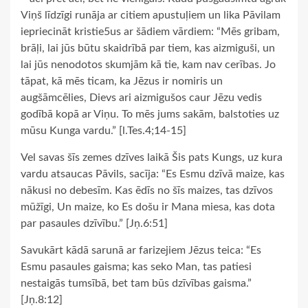
Viņš līdzīgi runāja ar citiem apustuļiem un lika Pāvilam
iepriecināt kristie5us ar šādiem vārdiem: “Mēs gribam,
brāļi, lai jūs būtu skaidrībā par tiem, kas aizmiguši, un
lai jūs nenodotos skumjām kā tie, kam nav cerības. Jo
tāpat, kā mēs ticam, ka Jēzus ir nomiris un
augšāmcēlies, Dievs ari aizmigušos caur Jēzu vedis
godībā kopā ar Viņu. To mēs jums sakām, balstoties uz
mūsu Kunga vardu.” [l.Tes.4;14-15]
Vel savas šīs zemes dzīves laikā Šis pats Kungs, uz kura
vardu atsaucas Pāvils, sacīja: “Es Esmu dzīvā maize, kas
nākusi no debesīm. Kas ēdīs no šīs maizes, tas dzīvos
mūžīgi, Un maize, ko Es došu ir Mana miesa, kas dota
par pasaules dzīvību.” [Jņ.6:51]
Savukārt kādā sarunā ar farizejiem Jēzus teica: “Es
Esmu pasaules gaisma; kas seko Man, tas patiesi
nestaigās tumsībā, bet tam būs dzīvības gaisma.”
[Jņ.8:12]