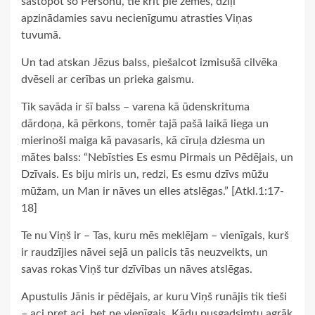
sastopot šo Personu, tie krīt pie zemes, dziļi
apzinādamies savu necienīgumu atrasties Viņas
tuvumā.
Un tad atskan Jēzus balss, piešalcot izmisušā cilvēka
dvēseli ar cerības un prieka gaismu.
Tik savāda ir šī balss – varena kā ūdenskrituma
dārdoņa, kā pērkons, tomēr tajā pašā laikā liega un
mierinoši maiga kā pavasaris, kā cīruļa dziesma un
mātes balss: “Nebīsties Es esmu Pirmais un Pēdējais, un
Dzīvais. Es biju miris un, redzi, Es esmu dzīvs mūžu
mūžam, un Man ir nāves un elles atslēgas.” [Atkl.1:17-
18]
Te nu Viņš ir – Tas, kuru mēs meklējam – vienīgais, kurš
ir raudzījies nāvei sejā un palicis tās neuzveikts, un
savas rokas Viņš tur dzīvības un nāves atslēgas.
Apustulis Jānis ir pēdējais, ar kuru Viņš runājis tik tieši
– aci pret aci, bet ne vienīgais. Kādu pusgadsimtu agrāk