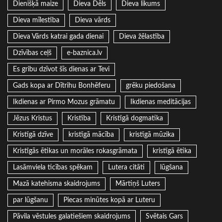
Dienišķā maize
Dieva Dēls
Dieva likums
Dieva mīlestība
Dieva vārds
Dieva Vārds katrai gada dienai
Dieva žēlastība
Dzīvības ceļš
e-baznica.lv
Es gribu dzīvot šīs dienas ar Tevi
Gads kopa ar Dītrihu Bonhēferu
grēku piedošana
Ikdienas ar Pirmo Mozus grāmatu
Ikdienas meditācijas
Jēzus Kristus
Kristība
Kristīgā dogmatika
Kristīgā dzīve
kristīgā mācība
kristīgā mūzika
Kristīgās ētikas un morāles rokasgrāmata
kristīgā ētika
Lasāmviela ticības spēkam
Lutera citāti
lūgšana
Mazā katehisma skaidrojums
Mārtiņš Luters
par lūgšanu
Piecas minūtes kopā ar Luteru
Pāvila vēstules galatiešiem skaidrojums
Svētais Gars