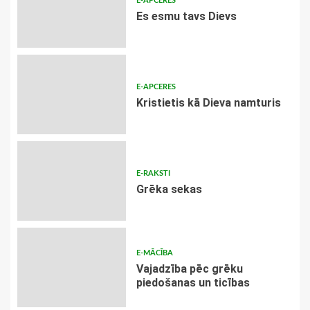
E-APCERES
Es esmu tavs Dievs
E-APCERES
Kristietis kā Dieva namturis
E-RAKSTI
Grēka sekas
E-MĀCĪBA
Vajadzība pēc grēku
piedošanas un ticības