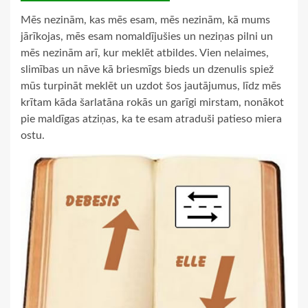
Mēs nezinām, kas mēs esam, mēs nezinām, kā mums
jārīkojas, mēs esam nomaldījušies un neziņas pilni un
mēs nezinām arī, kur meklēt atbildes. Vien nelaimes,
slimības un nāve kā briesmīgs bieds un dzenulis spiež
mūs turpināt meklēt un uzdot šos jautājumus, līdz mēs
krītam kāda šarlatāna rokās un garīgi mirstam, nonākot
pie maldīgas atziņas, ka te esam atraduši patieso miera
ostu.