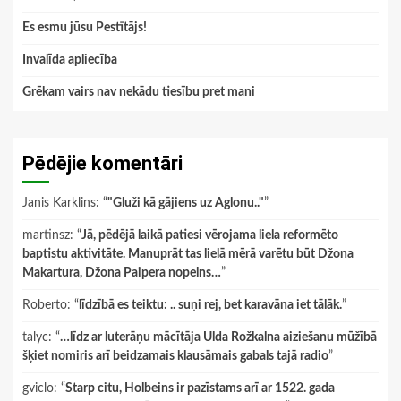
Es esmu jūsu Pestītājs!
Invalīda apliecība
Grēkam vairs nav nekādu tiesību pret mani
Pēdējie komentāri
Janis Karklins
: “
"Gluži kā gājiens uz Aglonu.."
”
martinsz
: “
Jā, pēdējā laikā patiesi vērojama liela reformēto
baptistu aktivitāte. Manuprāt tas lielā mērā varētu būt Džona
Makartura, Džona Paipera nopelns…
”
Roberto
: “
līdzībā es teiktu: .. suņi rej, bet karavāna iet tālāk.
”
talyc
: “
…līdz ar luterāņu mācītāja Ulda Rožkalna aiziešanu mūžībā
šķiet nomiris arī beidzamais klausāmais gabals tajā radio
”
gviclo
: “
Starp citu, Holbeins ir pazīstams arī ar 1522. gada