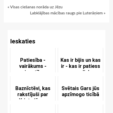
Continue
« Visas ciešanas norāda uz Jēzu
Labklājības mācības raugs pie Luterāņiem »
Reading
Ieskaties
Patiesība -
Kas ir bijis un kas
vairākums -
ir - kas ir patiess
vienotība
un paliek
Baznīctēvi, kas
Svētais Gars jūs
rakstījuši par
apzīmogo ticībā
Kristu jūsos