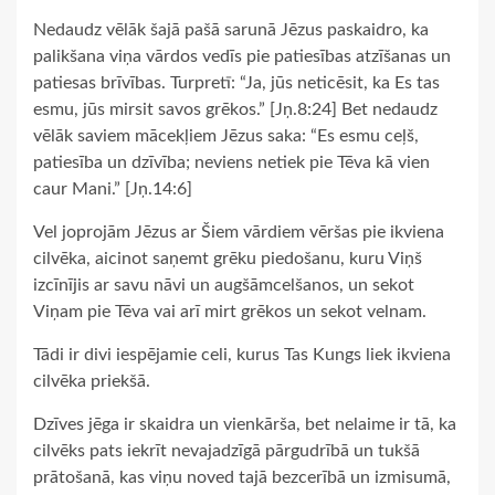
Nedaudz vēlāk šajā pašā sarunā Jēzus paskaidro, ka
palikšana viņa vārdos vedīs pie patiesības atzīšanas un
patiesas brīvības. Turpretī: “Ja, jūs neticēsit, ka Es tas
esmu, jūs mirsit savos grēkos.” [Jņ.8:24] Bet nedaudz
vēlāk saviem mācekļiem Jēzus saka: “Es esmu ceļš,
patiesība un dzīvība; neviens netiek pie Tēva kā vien
caur Mani.” [Jņ.14:6]
Vel joprojām Jēzus ar Šiem vārdiem vēršas pie ikviena
cilvēka, aicinot saņemt grēku piedošanu, kuru Viņš
izcīnījis ar savu nāvi un augšāmcelšanos, un sekot
Viņam pie Tēva vai arī mirt grēkos un sekot velnam.
Tādi ir divi iespējamie celi, kurus Tas Kungs liek ikviena
cilvēka priekšā.
Dzīves jēga ir skaidra un vienkārša, bet nelaime ir tā, ka
cilvēks pats iekrīt nevajadzīgā pārgudrībā un tukšā
prātošanā, kas viņu noved tajā bezcerībā un izmisumā,