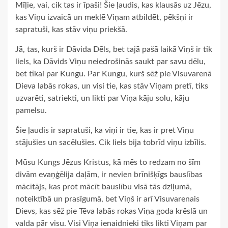
Mīļie, vai, cik tas ir īpaši! Šie ļaudis, kas klausās uz Jēzu,
kas Viņu izvaicā un meklē Viņam atbildēt, pēkšņi ir
sapratuši, kas stāv viņu priekšā.
Jā, tas, kurš ir Dāvida Dēls, bet tajā pašā laikā Viņš ir tik
liels, ka Dāvids Viņu neiedrošinās saukt par savu dēlu,
bet tikai par Kungu. Par Kungu, kurš sēž pie Visuvarenā
Dieva labās rokas, un visi tie, kas stāv Viņam pretī, tiks
uzvarēti, satriekti, un likti par Viņa kāju solu, kāju
pamelsu.
Šie ļaudis ir sapratuši, ka viņi ir tie, kas ir pret Viņu
stājušies un sacēlušies. Cik liels bija tobrīd viņu izbīlis.
Mūsu Kungs Jēzus Kristus, kā mēs to redzam no šīm
divām evaņģēlija daļām, ir nevien brīnišķīgs bauslības
mācītājs, kas prot mācīt bauslību visā tās dziļumā,
noteiktībā un prasīgumā, bet Viņš ir arī Visuvarenais
Dievs, kas sēž pie Tēva labās rokas Viņa goda krēslā un
valda pār visu. Visi Viņa ienaidnieki tiks likti Viņam par