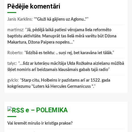
Pēdējie komentāri
Janis Karklins
: “
"Gluži kā gājiens uz Aglonu.."
”
martinsz
: “
Jā, pēdējā laikā patiesi vērojama liela reformēto
baptistu aktivitāte. Manuprāt tas lielā mērā varētu būt Džona
Makartura, Džona Paipera nopelns…
”
Roberto
: “
līdzībā es teiktu: .. suņi rej, bet karavāna iet tālāk.
”
talyc
: “
…līdz ar luterāņu mācītāja Ulda Rožkalna aiziešanu mūžībā
šķiet nomiris arī beidzamais klausāmais gabals tajā radio
”
gviclo
: “
Starp citu, Holbeins ir pazīstams arī ar 1522. gada
kokgriezumu "Luters kā Hercules Germanicuss ".
”
e – POLEMIKA
Vai kremēt mirušo ir kristīga prakse?