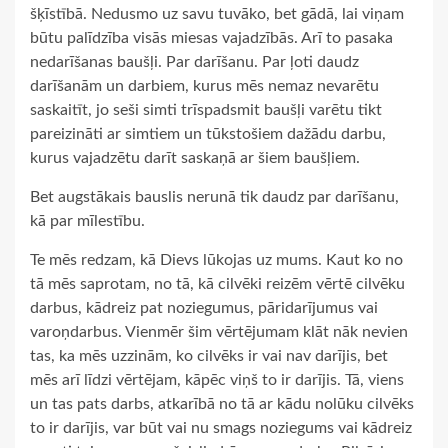
šķīstībā. Nedusmo uz savu tuvāko, bet gādā, lai viņam
būtu palīdzība visās miesas vajadzībās. Arī to pasaka
nedarīšanas baušļi. Par darīšanu. Par ļoti daudz
darīšanām un darbiem, kurus mēs nemaz nevarētu
saskaitīt, jo seši simti trīspadsmit baušļi varētu tikt
pareizināti ar simtiem un tūkstošiem dažādu darbu,
kurus vajadzētu darīt saskaņā ar šiem baušļiem.
Bet augstākais bauslis nerunā tik daudz par darīšanu,
kā par mīlestību.
Te mēs redzam, kā Dievs lūkojas uz mums. Kaut ko no
tā mēs saprotam, no tā, kā cilvēki reizēm vērtē cilvēku
darbus, kādreiz pat noziegumus, pāridarījumus vai
varoņdarbus. Vienmēr šim vērtējumam klāt nāk nevien
tas, ka mēs uzzinām, ko cilvēks ir vai nav darījis, bet
mēs arī līdzi vērtējam, kāpēc viņš to ir darījis. Tā, viens
un tas pats darbs, atkarībā no tā ar kādu nolūku cilvēks
to ir darījis, var būt vai nu smags noziegums vai kādreiz