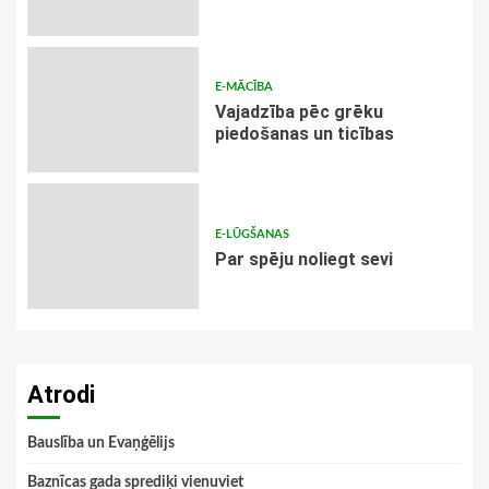
E-MĀCĪBA
Vajadzība pēc grēku
piedošanas un ticības
E-LŪGŠANAS
Par spēju noliegt sevi
Atrodi
Bauslība un Evaņģēlijs
Baznīcas gada sprediķi vienuviet