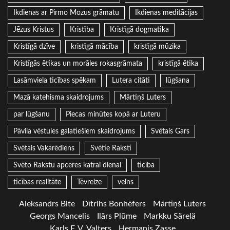
Ikdienas ar Pirmo Mozus grāmatu
Ikdienas meditācijas
Jēzus Kristus
Kristība
Kristīgā dogmatika
Kristīgā dzīve
kristīgā mācība
kristīgā mūzika
Kristīgās ētikas un morāles rokasgrāmata
kristīgā ētika
Lasāmviela ticības spēkam
Lutera citāti
lūgšana
Mazā katehisma skaidrojums
Mārtiņš Luters
par lūgšanu
Piecas minūtes kopā ar Luteru
Pāvila vēstules galatiešiem skaidrojums
Svētais Gars
Svētais Vakarēdiens
Svētie Raksti
Svēto Rakstu apceres katrai dienai
ticība
ticības realitāte
Tēvreize
velns
Aleksandrs Bite
Dītrihs Bonhēfers
Mārtiņš Luters
Georgs Mancelis
Ilārs Plūme
Markku Särelä
Karls F. V. Valters
Hermanis Zasse