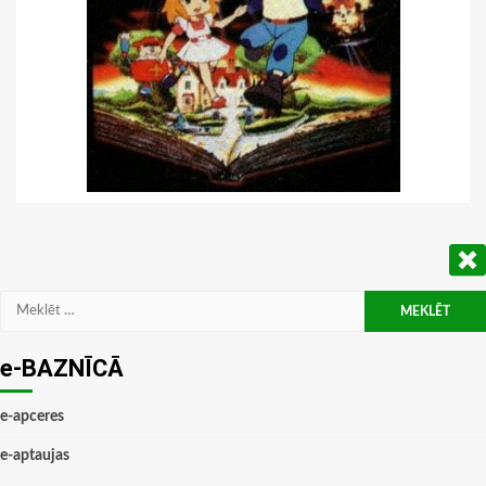
Meklēt:
e-BAZNĪCĀ
e-apceres
e-aptaujas