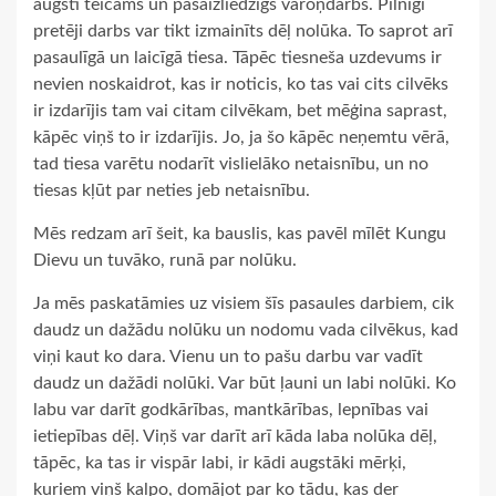
augsti teicams un pašaizliedzīgs varoņdarbs. Pilnīgi
pretēji darbs var tikt izmainīts dēļ nolūka. To saprot arī
pasaulīgā un laicīgā tiesa. Tāpēc tiesneša uzdevums ir
nevien noskaidrot, kas ir noticis, ko tas vai cits cilvēks
ir izdarījis tam vai citam cilvēkam, bet mēģina saprast,
kāpēc viņš to ir izdarījis. Jo, ja šo kāpēc neņemtu vērā,
tad tiesa varētu nodarīt vislielāko netaisnību, un no
tiesas kļūt par neties jeb netaisnību.
Mēs redzam arī šeit, ka bauslis, kas pavēl mīlēt Kungu
Dievu un tuvāko, runā par nolūku.
Ja mēs paskatāmies uz visiem šīs pasaules darbiem, cik
daudz un dažādu nolūku un nodomu vada cilvēkus, kad
viņi kaut ko dara. Vienu un to pašu darbu var vadīt
daudz un dažādi nolūki. Var būt ļauni un labi nolūki. Ko
labu var darīt godkārības, mantkārības, lepnības vai
ietiepības dēļ. Viņš var darīt arī kāda laba nolūka dēļ,
tāpēc, ka tas ir vispār labi, ir kādi augstāki mērķi,
kuriem viņš kalpo, domājot par ko tādu, kas der