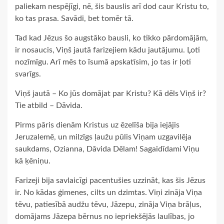
paliekam nespējīgi, nē, šis bauslis arī dod caur Kristu to,
ko tas prasa. Savādi, bet tomēr tā.
Tad kad Jēzus šo augstāko bausli, ko tikko pārdomājām,
ir nosaucis, Viņš jautā farizejiem kādu jautājumu. Ļoti
nozīmīgu. Arī mēs to īsumā apskatīsim, jo tas ir ļoti
svarīgs.
Viņš jautā – Ko jūs domājat par Kristu? Kā dēls Viņš ir?
Tie atbild – Dāvida.
Pirms pāris dienām Kristus uz ēzelīša bija iejājis
Jeruzalemē, un milzīgs ļaužu pūlis Viņam uzgavilēja
saukdams, Ozianna, Dāvida Dēlam! Sagaidīdami Viņu
kā ķēniņu.
Farizeji bija savlaicīgi pacentušies uzzināt, kas šis Jēzus
ir. No kādas ģimenes, cilts un dzimtas. Viņi zināja Viņa
tēvu, patiesībā audžu tēvu, Jāzepu, zināja Viņa brāļus,
domājams Jāzepa bērnus no iepriekšējās laulības, jo