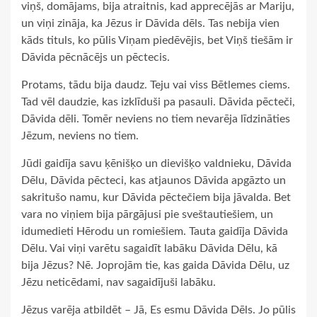
viņš, domājams, bija atraitnis, kad apprecējās ar Mariju,
un viņi zināja, ka Jēzus ir Dāvida dēls. Tas nebija vien
kāds tituls, ko pūlis Viņam piedēvējis, bet Viņš tiešām ir
Dāvida pēcnācējs un pēctecis.
Protams, tādu bija daudz. Teju vai viss Bētlemes ciems.
Tad vēl daudzie, kas izklīduši pa pasauli. Dāvida pēcteči,
Dāvida dēli. Tomēr neviens no tiem nevarēja līdzināties
Jēzum, neviens no tiem.
Jūdi gaidīja savu ķēnišķo un dievišķo valdnieku, Dāvida
Dēlu, Dāvida pēcteci, kas atjaunos Dāvida apgāzto un
sakritušo namu, kur Dāvida pēctečiem bija jāvalda. Bet
vara no viņiem bija pārgājusi pie sveštautiešiem, un
idumedieti Hērodu un romiešiem. Tauta gaidīja Dāvida
Dēlu. Vai viņi varētu sagaidīt labāku Dāvida Dēlu, kā
bija Jēzus? Nē. Joprojām tie, kas gaida Dāvida Dēlu, uz
Jēzu neticēdami, nav sagaidījuši labāku.
Jēzus varēja atbildēt – Jā, Es esmu Dāvida Dēls. Jo pūlis