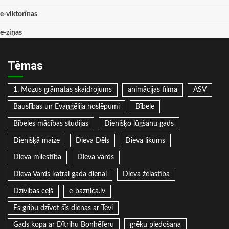
e-viktorīnas
e-ziņas
Tēmas
1. Mozus grāmatas skaidrojums
animācijas filma
ASV
Bauslības un Evaņģēlija noslēpumi
Bībele
Bībeles mācības studijas
Dienišķo lūgšanu gads
Dienišķā maize
Dieva Dēls
Dieva likums
Dieva mīlestība
Dieva vārds
Dieva Vārds katrai gada dienai
Dieva žēlastība
Dzīvības ceļš
e-baznica.lv
Es gribu dzīvot šīs dienas ar Tevi
Gads kopa ar Dītrihu Bonhēferu
grēku piedošana