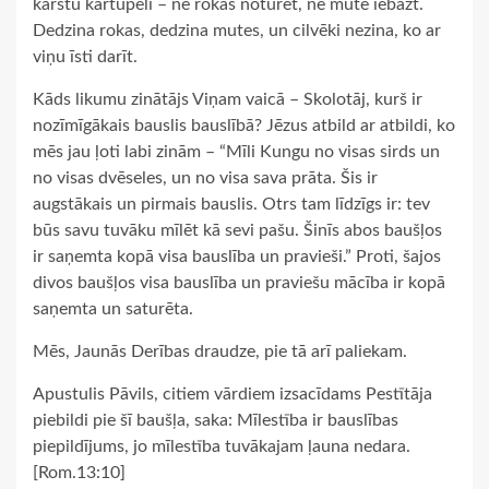
karstu kartupeli – ne rokās noturēt, ne mutē iebāzt.
Dedzina rokas, dedzina mutes, un cilvēki nezina, ko ar
viņu īsti darīt.
Kāds likumu zinātājs Viņam vaicā – Skolotāj, kurš ir
nozīmīgākais bauslis bauslībā? Jēzus atbild ar atbildi, ko
mēs jau ļoti labi zinām – “Mīli Kungu no visas sirds un
no visas dvēseles, un no visa sava prāta. Šis ir
augstākais un pirmais bauslis. Otrs tam līdzīgs ir: tev
būs savu tuvāku mīlēt kā sevi pašu. Šinīs abos baušļos
ir saņemta kopā visa bauslība un pravieši.” Proti, šajos
divos baušļos visa bauslība un praviešu mācība ir kopā
saņemta un saturēta.
Mēs, Jaunās Derības draudze, pie tā arī paliekam.
Apustulis Pāvils, citiem vārdiem izsacīdams Pestītāja
piebildi pie šī baušļa, saka: Mīlestība ir bauslības
piepildījums, jo mīlestība tuvākajam ļauna nedara.
[Rom.13:10]