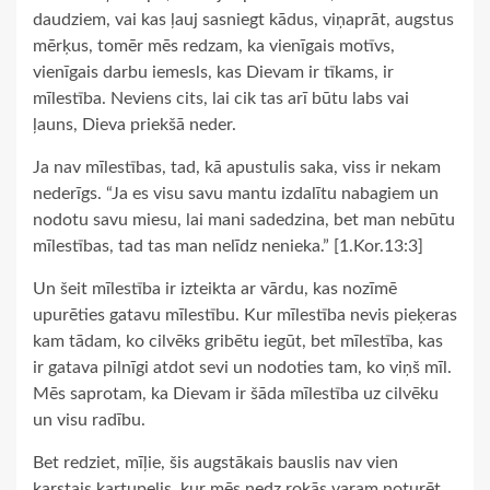
daudziem, vai kas ļauj sasniegt kādus, viņaprāt, augstus
mērķus, tomēr mēs redzam, ka vienīgais motīvs,
vienīgais darbu iemesls, kas Dievam ir tīkams, ir
mīlestība. Neviens cits, lai cik tas arī būtu labs vai
ļauns, Dieva priekšā neder.
Ja nav mīlestības, tad, kā apustulis saka, viss ir nekam
nederīgs. “Ja es visu savu mantu izdalītu nabagiem un
nodotu savu miesu, lai mani sadedzina, bet man nebūtu
mīlestības, tad tas man nelīdz nenieka.” [1.Kor.13:3]
Un šeit mīlestība ir izteikta ar vārdu, kas nozīmē
upurēties gatavu mīlestību. Kur mīlestība nevis pieķeras
kam tādam, ko cilvēks gribētu iegūt, bet mīlestība, kas
ir gatava pilnīgi atdot sevi un nodoties tam, ko viņš mīl.
Mēs saprotam, ka Dievam ir šāda mīlestība uz cilvēku
un visu radību.
Bet redziet, mīļie, šis augstākais bauslis nav vien
karstais kartupelis, kur mēs nedz rokās varam noturēt,