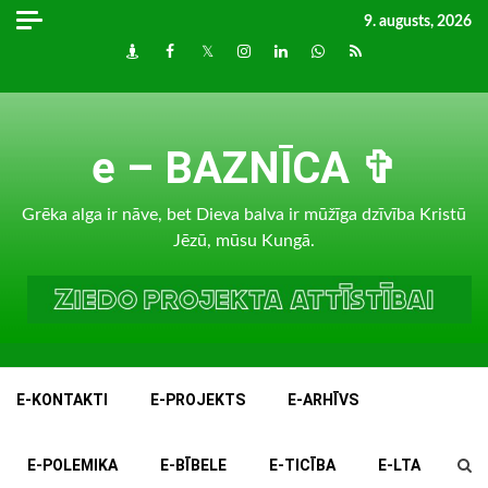
Skip
9. augusts, 2026
to
Draugiem
Facebook
Twitter
Instagram
LinkedIn
whatsapp
RSS
content
e – BAZNĪCA ✞
Grēka alga ir nāve, bet Dieva balva ir mūžīga dzīvība Kristū
Jēzū, mūsu Kungā.
E-KONTAKTI
E-PROJEKTS
E-ARHĪVS
E-POLEMIKA
E-BĪBELE
E-TICĪBA
E-LTA