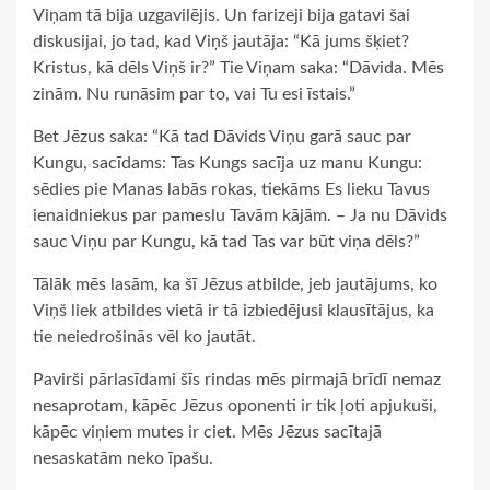
Viņam tā bija uzgavilējis. Un farizeji bija gatavi šai
diskusijai, jo tad, kad Viņš jautāja: “Kā jums šķiet?
Kristus, kā dēls Viņš ir?” Tie Viņam saka: “Dāvida. Mēs
zinām. Nu runāsim par to, vai Tu esi īstais.”
Bet Jēzus saka: “Kā tad Dāvids Viņu garā sauc par
Kungu, sacīdams: Tas Kungs sacīja uz manu Kungu:
sēdies pie Manas labās rokas, tiekāms Es lieku Tavus
ienaidniekus par pameslu Tavām kājām. – Ja nu Dāvids
sauc Viņu par Kungu, kā tad Tas var būt viņa dēls?”
Tālāk mēs lasām, ka šī Jēzus atbilde, jeb jautājums, ko
Viņš liek atbildes vietā ir tā izbiedējusi klausītājus, ka
tie neiedrošinās vēl ko jautāt.
Pavirši pārlasīdami šīs rindas mēs pirmajā brīdī nemaz
nesaprotam, kāpēc Jēzus oponenti ir tik ļoti apjukuši,
kāpēc viņiem mutes ir ciet. Mēs Jēzus sacītajā
nesaskatām neko īpašu.