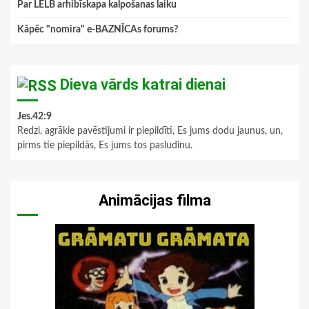
Par LELB arhibīskapa kalpošanas laiku
Kāpēc "nomira" e-BAZNĪCAs forums?
Dieva vārds katrai dienai
Jes.42:9
Redzi, agrākie pavēstījumi ir piepildīti, Es jums dodu jaunus, un,
pirms tie piepildās, Es jums tos pasludinu.
Animācijas filma