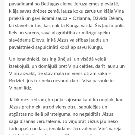
pavadīdami no Betfagas ciema Jeruzalemes pievārtē,
klāja savas drēbes zemē, lauza koku zarus un klāja Viņa
priekšā un gavilēdami sauca – Ozianna, Dāvida Dēlam,
lai slavēts ir tas, kas nāk tā Kunga vārdā. Šis ļaužu pūlis,
liels un varens, savā aizgrābtībā ar milzīgu spēku
slavēdams Dievu, ir kā Jēzus valstības ļaudis un
pavalstnieki sapulcināti kopā ap savu Kungu.
Un ienaidnieki, kas ir glūnējuši un visādā veidā
izsekojuši, un domājuši pret Viņu celties, darīt ļaunu un
Viņu aizvākt, tie stāv malā un viens otram saka –
Redziet, jūs tur neko nevarat darīt. Visa pasaule iet
Viņam līdz.
Tālāk mēs redzam, ka pūļa sajūsma kaut kā noplok, kad
Jēzus pretinieki atrod viens otru, sapulcējas un
atgūstas no lielā pārsteiguma, no negaidītās Jēzus
sagaidīšanas Jeruzalemē. Jo viņuprāt Jēzus jau neko
tādu īpašu nedara, ienākdams Jeruzalemē. Viņš varēja