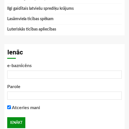
Ilgi gaidītais latviešu sprediķu krājums
Lasāmviela ticības spēkam
Luteriskās ticības apliecības
Ienāc
e-baznīcēns
Parole
Atceries mani