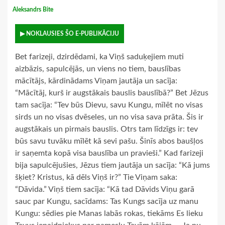
Aleksandrs Bite
▶ NOKLAUSIES ŠO E-PUBLIKĀCIJU
Bet farizeji, dzirdēdami, ka Viņš saduķejiem muti
aizbāzis, sapulcējās, un viens no tiem, bauslības
mācītājs, kārdinādams Viņam jautāja un sacīja:
“Mācītāj, kurš ir augstākais bauslis bauslībā?” Bet Jēzus
tam sacīja: “Tev būs Dievu, savu Kungu, mīlēt no visas
sirds un no visas dvēseles, un no visa sava prāta. Šis ir
augstākais un pirmais bauslis. Otrs tam līdzīgs ir: tev
būs savu tuvāku mīlēt kā sevi pašu. Šinīs abos baušļos
ir saņemta kopā visa bauslība un pravieši.” Kad farizeji
bija sapulcējušies, Jēzus tiem jautāja un sacīja: “Kā jums
šķiet? Kristus, kā dēls Viņš ir?” Tie Viņam saka:
“Dāvida.” Viņš tiem sacīja: “Kā tad Dāvids Viņu garā
sauc par Kungu, sacīdams: Tas Kungs sacīja uz manu
Kungu: sēdies pie Manas labās rokas, tiekāms Es lieku