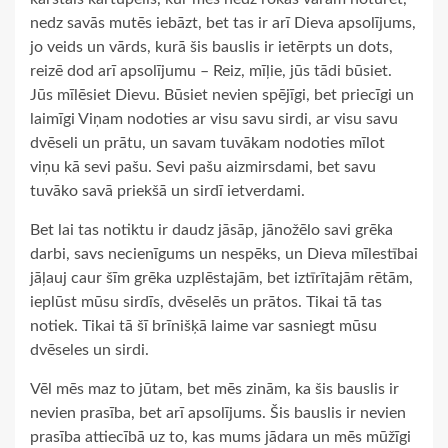
nedz savās mutēs iebāzt, bet tas ir arī Dieva apsolījums,
jo veids un vārds, kurā šis bauslis ir ietērpts un dots,
reizē dod arī apsolījumu – Reiz, mīļie, jūs tādi būsiet.
Jūs mīlēsiet Dievu. Būsiet nevien spējīgi, bet priecīgi un
laimīgi Viņam nodoties ar visu savu sirdi, ar visu savu
dvēseli un prātu, un savam tuvākam nodoties mīlot
viņu kā sevi pašu. Sevi pašu aizmirsdami, bet savu
tuvāko savā priekšā un sirdī ietverdami.
Bet lai tas notiktu ir daudz jāsāp, jānožēlo savi grēka
darbi, savs necienīgums un nespēks, un Dieva mīlestībai
jāļauj caur šīm grēka uzplēstajām, bet iztīrītajām rētām,
ieplūst mūsu sirdīs, dvēselēs un prātos. Tikai tā tas
notiek. Tikai tā šī brīnišķā laime var sasniegt mūsu
dvēseles un sirdi.
Vēl mēs maz to jūtam, bet mēs zinām, ka šis bauslis ir
nevien prasība, bet arī apsolījums. Šis bauslis ir nevien
prasība attiecībā uz to, kas mums jādara un mēs mūžīgi