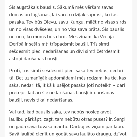
Šis augstākais bauslis. Sākumā mēs vēršam savas
domas un lūgšanas, lai varētu dziļāk saprast, ko tas
pasaka. Tev būs Dievu, savu Kungu, mīlēt no visas sirds
un no visas dvēseles, un no visa sava prāta. Šis bauslis
nerunā, ko mums būs darīt. Mēs zinām, ka Vecajā
Derībā ir seši simti trīspadsmit baušļi. Trīs simti
sešdesmit pieci nedarīšanas un divi simti četrdesmit
astoņi darīšanas baušļi.
Proti, trīs simti sešdesmit pieci saka tev nebūs, nedari
tā. Bet uzmanīgāk apdomādami mēs redzam, ka tie, kas
saka, nedari tā, it kā klusējot pasaka ļoti noteikti – dari
pretējo. Tad arī šie nedarīšanas baušļi ir darīšanas
baušļi, nevis tikai nedarīšanas.
Vai tad, kad bauslis saka, tev nebūs noslepkavot,
laulību pārkāpt, zagt, tam nebūtu otras puses? Ir. Sargi
un gādā sava tuvākā mantu. Darbojies viņam par labu.
Savā laulībā cienīt un godāt savu laulāto draugu, dzīvot