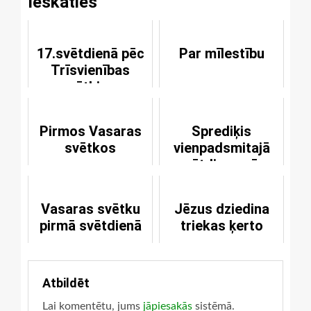
Ieskaties
17.svētdienā pēc
Par mīlestību
Trīsvienības
svētkiem
Pirmos Vasaras
Sprediķis
svētkos
vienpadsmitajā
svētdiena pēc
Trīsvienības
svētkiem
Vasaras svētku
Jēzus dziedina
pirmā svētdienā
triekas ķerto
Atbildēt
Lai komentētu, jums
jāpiesakās
sistēmā.