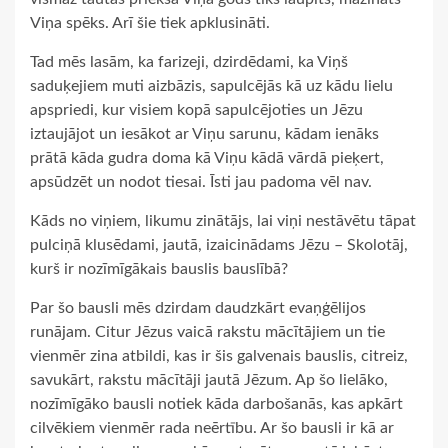
Viņa spēks. Arī šie tiek apklusināti.
Tad mēs lasām, ka farizeji, dzirdēdami, ka Viņš
saduķejiem muti aizbāzis, sapulcējās kā uz kādu lielu
apspriedi, kur visiem kopā sapulcējoties un Jēzu
iztaujājot un iesākot ar Viņu sarunu, kādam ienāks
prātā kāda gudra doma kā Viņu kādā vārdā pieķert,
apsūdzēt un nodot tiesai. Īsti jau padoma vēl nav.
Kāds no viņiem, likumu zinātājs, lai viņi nestāvētu tāpat
pulciņā klusēdami, jautā, izaicinādams Jēzu – Skolotāj,
kurš ir nozīmīgākais bauslis bauslībā?
Par šo bausli mēs dzirdam daudzkārt evaņģēlijos
runājam. Citur Jēzus vaicā rakstu mācītājiem un tie
vienmēr zina atbildi, kas ir šis galvenais bauslis, citreiz,
savukārt, rakstu mācītāji jautā Jēzum. Ap šo lielāko,
nozīmīgāko bausli notiek kāda darbošanās, kas apkārt
cilvēkiem vienmēr rada neērtību. Ar šo bausli ir kā ar