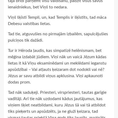
tajā brīdī pārņemt visu valdīšanu, padzīt visus savus
ienaidniekus, bet Viņš to nedara.
Viņš šķīstī Templi, un, kad Templis ir šķīstīts, tad māca
Debesu valstības lietas.
Tad tie, atguvušies no pirmajām izbailēm, sapulcējušies
pulciņos tik dažādi.
Tur ir Hēroda ļaudis, kas simpatizē helēnismam, bet
mēģina izdabāt jūdiem. Viņi nāk un vaicā Jēzum kādas
lietas it kā Viņu eksaminēdami un meklēdami ieganstu
apsūdzībai – Vai atļauts ķeizaram dot nodokli vai nē?
Jēzus ar savu atbildi viņus apklusina. Viņi apkaunoti
dodas prom.
Tad nāk saduķeji. Priesteri, virspriesteri, tautas garīgie
vadītāji. Arī tie nāk uzdodami kādus jautājumus, kas
viņiem šķiet neatbildami, kuru Jēzus šā vai tā atbildot
tiks pieķerts un apsūdzēts, ja ne gluži ķeizara, tad
vismaz tautas priekšā Viņa gods tiks laupīts, mazināts