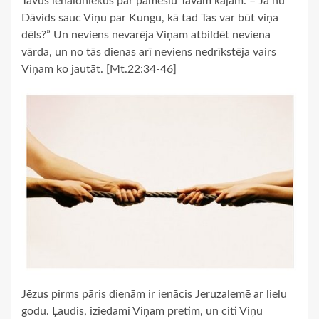
Tavus ienaidniekus par pameslu Tavām kājām. – Ja nu
Dāvids sauc Viņu par Kungu, kā tad Tas var būt viņa
dēls?” Un neviens nevarēja Viņam atbildēt neviena
vārda, un no tās dienas arī neviens nedrīkstēja vairs
Viņam ko jautāt. [Mt.22:34-46]
Jēzus pirms pāris dienām ir ienācis Jeruzalemē ar lielu
godu. Ļaudis, iziedami Viņam pretim, un citi Viņu