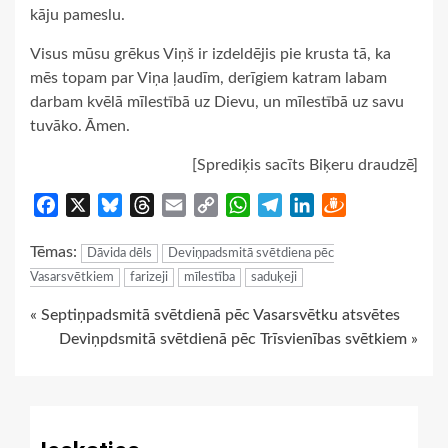
kāju pameslu.
Visus mūsu grēkus Viņš ir izdeldējis pie krusta tā, ka
mēs topam par Viņa ļaudīm, derīgiem katram labam
darbam kvēlā mīlestībā uz Dievu, un mīlestībā uz savu
tuvāko. Āmen.
[Sprediķis sacīts Biķeru draudzē]
Facebook
X
Bluesky
Threads
Email
Copy
WhatsApp
Telegram
LinkedIn
Draugiem
Link
Tēmas:
Dāvida dēls
Deviņpadsmitā svētdiena pēc
Vasarsvētkiem
farizeji
mīlestība
saduķeji
Continue
« Septiņpadsmitā svētdienā pēc Vasarsvētku atsvētes
Deviņpdsmitā svētdienā pēc Trīsvienības svētkiem »
Reading