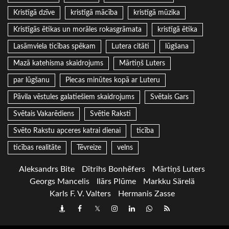
Kristīgā dzīve
kristīgā mācība
kristīgā mūzika
Kristīgās ētikas un morāles rokasgrāmata
kristīgā ētika
Lasāmviela ticības spēkam
Lutera citāti
lūgšana
Mazā katehisma skaidrojums
Mārtiņš Luters
par lūgšanu
Piecas minūtes kopā ar Luteru
Pāvila vēstules galatiešiem skaidrojums
Svētais Gars
Svētais Vakarēdiens
Svētie Raksti
Svēto Rakstu apceres katrai dienai
ticība
ticības realitāte
Tēvreize
velns
Aleksandrs Bite
Dītrihs Bonhēfers
Mārtiņš Luters
Georgs Mancelis
Ilārs Plūme
Markku Särelä
Karls F. V. Valters
Hermanis Zasse
Draugiem
Facebook
Twitter
Instagram
LinkedIn
whatsapp
RSS