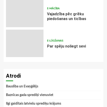
E-MĀCĪBA
Vajadzība pēc grēku
piedošanas un ticības
E-LŪGŠANAS
Par spēju noliegt sevi
Atrodi
Bauslība un Evaņģēlijs
Baznīcas gada sprediķi vienuviet
Ilgi gaidītais latviešu sprediķu krājums