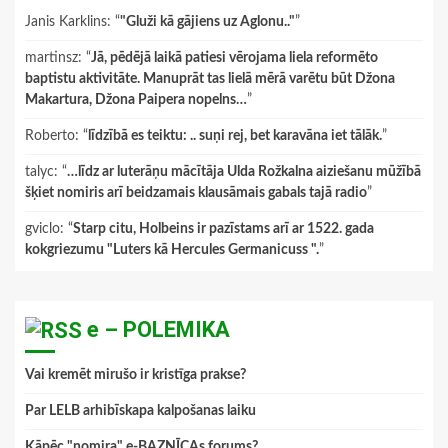
Janis Karklins
: “
"Gluži kā gājiens uz Aglonu.."
”
martinsz
: “
Jā, pēdējā laikā patiesi vērojama liela reformēto
baptistu aktivitāte. Manuprāt tas lielā mērā varētu būt Džona
Makartura, Džona Paipera nopelns…
”
Roberto
: “
līdzībā es teiktu: .. suņi rej, bet karavāna iet tālāk.
”
talyc
: “
…līdz ar luterāņu mācītāja Ulda Rožkalna aiziešanu mūžībā
šķiet nomiris arī beidzamais klausāmais gabals tajā radio
”
gviclo
: “
Starp citu, Holbeins ir pazīstams arī ar 1522. gada
kokgriezumu "Luters kā Hercules Germanicuss ".
”
e – POLEMIKA
Vai kremēt mirušo ir kristīga prakse?
Par LELB arhibīskapa kalpošanas laiku
Kāpēc "nomira" e-BAZNĪCAs forums?