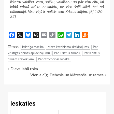
ikkatru valdību, varu, spēku, valdīšanu un pār visu citu, lai
kādā vārdā arī to nosauktu, ne vien šajā laikā, bet arī
nākamajā. Visu viņš ir nolicis zem Kristus kājām. [Ef.1:20-
22]
Facebook
X
Bluesky
Threads
Email
Copy
WhatsApp
Telegram
LinkedIn
Draugiem
Link
Tēmas:
kristīgā mācība
Mazā katehisma skaidrojums
Par
kristīgās ticības apliecinājumu
Par Kristus amatu
Par Kristus
diviem stāvokļiem
Par otro ticības locekli
Continue
« Dieva labā roka
Vienlaicīgi Debesīs un klātesošs uz zemes »
Reading
Ieskaties