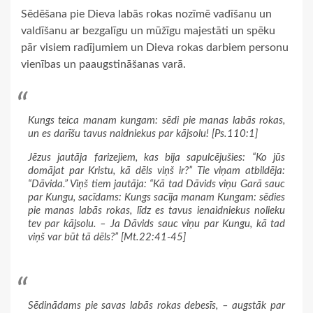
Sēdēšana pie Dieva labās rokas nozīmē vadīšanu un
valdīšanu ar bezgalīgu un mūžīgu majestāti un spēku
pār visiem radījumiem un Dieva rokas darbiem personu
vienības un paaugstināšanas varā.
Kungs teica manam kungam: sēdi pie manas labās rokas,
un es darīšu tavus naidniekus par kājsolu! [Ps.110:1]
Jēzus jautāja farizejiem, kas bija sapulcējušies: “Ko jūs
domājat par Kristu, kā dēls viņš ir?” Tie viņam atbildēja:
“Dāvida.” Viņš tiem jautāja: “Kā tad Dāvids viņu Garā sauc
par Kungu, sacīdams: Kungs sacīja manam Kungam: sēdies
pie manas labās rokas, līdz es tavus ienaidniekus nolieku
tev par kājsolu. – Ja Dāvids sauc viņu par Kungu, kā tad
viņš var būt tā dēls?” [Mt.22:41-45]
Sēdinādams pie savas labās rokas debesīs, – augstāk par