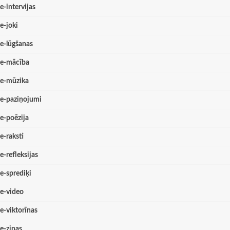
e-intervijas
e-joki
e-lūgšanas
e-mācība
e-mūzika
e-paziņojumi
e-poēzija
e-raksti
e-refleksijas
e-sprediķi
e-video
e-viktorīnas
e-ziņas