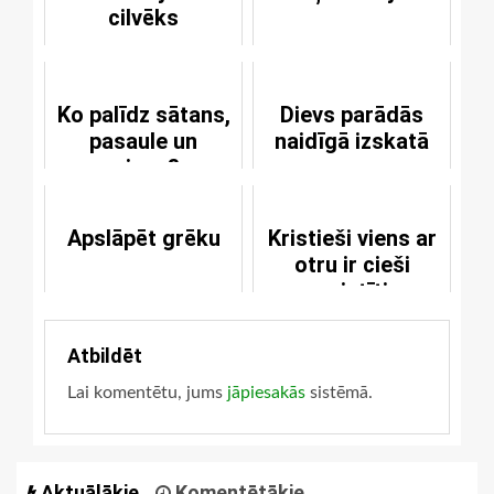
cilvēks
Ko palīdz sātans,
Dievs parādās
pasaule un
naidīgā izskatā
miesa?
Apslāpēt grēku
Kristieši viens ar
otru ir cieši
saistīti
Atbildēt
Lai komentētu, jums
jāpiesakās
sistēmā.
Aktuālākie
Komentētākie