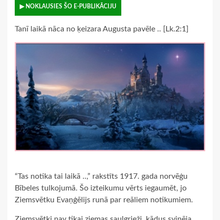
▶ NOKLAUSIES ŠO E-PUBLIKĀCIJU
Tanī laikā nāca no ķeizara Augusta pavēle .. [Lk.2:1]
“Tas notika tai laikā ..,” rakstīts 1917. gada norvēģu
Bībeles tulkojumā. Šo izteikumu vērts iegaumēt, jo
Ziemsvētku Evaņģēlijs runā par reāliem notikumiem.
Ziemsvētki nav tikai ziemas saulgrieži, kādus svinēja