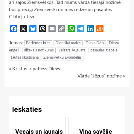
arī šajos Ziemsvētkos. Tad mums vārda tiešajā nozīmē
būs priecīgi Ziemsvētki un mēs redzēsim pasaules
Glābēju Jēzu.
Facebook
X
Bluesky
Threads
Email
Copy
WhatsApp
Telegram
LinkedIn
Draugiem
Link
Tēmas:
Betlēmes kūts
Dienišķā maize
Dieva Dēls
Dieva
eņģeļi
dižākais notikums
ķeizars Augusts
pasaules glābējs
tautas skaitīšana
Ziemsvētku Evaņģēlijs
Continue
« Kristus ir patiess Dievs
Vārda “Jēzus” nozīme »
Reading
Ieskaties
Vecais un jaunais
Viņa savējie