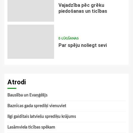
Vajadzība pēc grēku
piedošanas un ticības
E-LŪGŠANAS
Par spēju noliegt sevi
Atrodi
Bauslība un Evaņģēlijs
Baznīcas gada sprediķi vienuviet
Ilgi gaidītais latviešu sprediķu krājums
Lasāmviela ticības spēkam