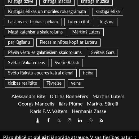
Kristīgā dzīve
kristīgā mācība
kristīgā mūzika
Kristīgās ētikas un morāles rokasgrāmata
kristīgā ētika
Lasāmviela ticības spēkam
Lutera citāti
lūgšana
Mazā katehisma skaidrojums
Mārtiņš Luters
par lūgšanu
Piecas minūtes kopā ar Luteru
Pāvila vēstules galatiešiem skaidrojums
Svētais Gars
Svētais Vakarēdiens
Svētie Raksti
Svēto Rakstu apceres katrai dienai
ticība
ticības realitāte
Tēvreize
velns
Aleksandrs Bite
Dītrihs Bonhēfers
Mārtiņš Luters
Georgs Mancelis
Ilārs Plūme
Markku Särelä
Karls F. V. Valters
Hermanis Zasse
Draugiem
Facebook
Twitter
Instagram
LinkedIn
whatsapp
RSS
Pārpublicējot
obligāti
jānorāda atsauce. Visas tiesības patur
::