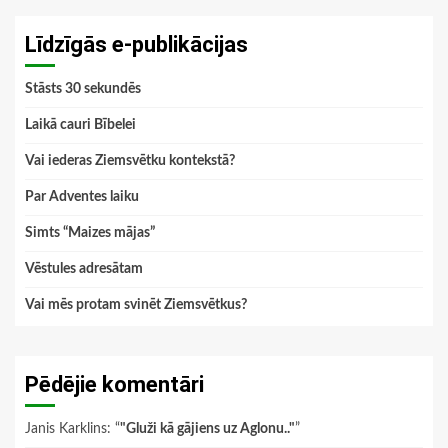
Līdzīgās e-publikācijas
Stāsts 30 sekundēs
Laikā cauri Bībelei
Vai iederas Ziemsvētku kontekstā?
Par Adventes laiku
Simts “Maizes mājas”
Vēstules adresātam
Vai mēs protam svinēt Ziemsvētkus?
Pēdējie komentāri
Janis Karklins
: “
"Gluži kā gājiens uz Aglonu.."
”