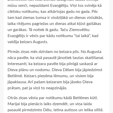
mūsu senči, nepazīdami Evaņģēliju. Viņi tos svinēja kā
ciklisku notikumu, kas atkārtojas gadu no gada. Pēc
tam kad ziemas tumsa ir visdziļākā un dienas visīsākās,
laika ritējums pagriežas un dienas atkal kļūst gaišākas
un garākas. Tā notiek ik gadu. Taču Ziemsvētku
Evaņģēlijs ir vēsts par kādu notikumu “tai laikā”, kad
valdīja ķeizars Augusts.
Pirmās ziņas mēs dzirdam no ķeizara pils. No Augusta
nāca pavēle, ka visā pasaulē jānotiek tautas skaitīšanai.
Interesanti, ka ķeizara pavēle bija pilnīgā saskaņā ar
Dieva plānu un nodomu. Dieva Dēlam bija jāpiedzimst
Betlēmē. Ķeizars pieņēma lēmumu, un visiem bija
jāpaklausa. Arī pašam ķeizaram bija jāseko Dieva
prātam, pat ja viņš to neapzinājās.
Otrās ziņas vēsta par notikumu kādā Betlēmes kūtī.
Marijai bija pienācis laiks dzemdēt, un viņa laida
pasaulē pirmdzimto Dēlu, ietina autiņos un ielika silītē.