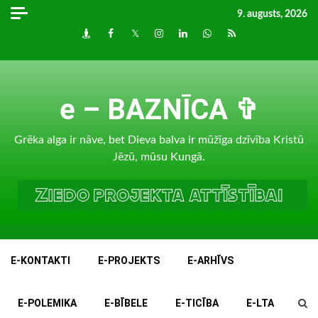
Skip
9. augusts, 2026
to
Draugiem
Facebook
Twitter
Instagram
LinkedIn
whatsapp
RSS
content
e – BAZNĪCA ✞
Grēka alga ir nāve, bet Dieva balva ir mūžīga dzīvība Kristū
Jēzū, mūsu Kungā.
E-KONTAKTI
E-PROJEKTS
E-ARHĪVS
E-POLEMIKA
E-BĪBELE
E-TICĪBA
E-LTA