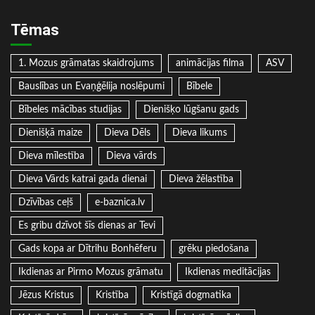
Tēmas
1. Mozus grāmatas skaidrojums
animācijas filma
ASV
Bauslības un Evaņģēlija noslēpumi
Bībele
Bībeles mācības studijas
Dienišķo lūgšanu gads
Dienišķā maize
Dieva Dēls
Dieva likums
Dieva mīlestība
Dieva vārds
Dieva Vārds katrai gada dienai
Dieva žēlastība
Dzīvības ceļš
e-baznica.lv
Es gribu dzīvot šīs dienas ar Tevi
Gads kopa ar Dītrihu Bonhēferu
grēku piedošana
Ikdienas ar Pirmo Mozus grāmatu
Ikdienas meditācijas
Jēzus Kristus
Kristība
Kristīgā dogmatika