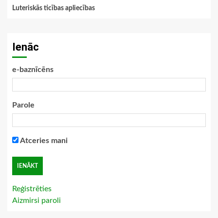
Luteriskās ticības apliecības
Ienāc
e-baznīcēns
Parole
Atceries mani
Reģistrēties
Aizmirsi paroli