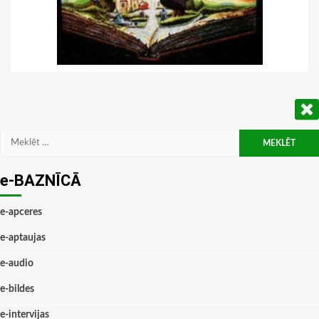
Meklēt:
e-BAZNĪCĀ
e-apceres
e-aptaujas
e-audio
e-bildes
e-intervijas