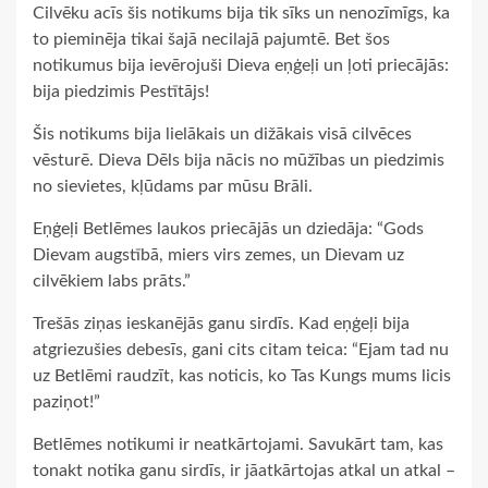
Cilvēku acīs šis notikums bija tik sīks un nenozīmīgs, ka
to pieminēja tikai šajā necilajā pajumtē. Bet šos
notikumus bija ievērojuši Dieva eņģeļi un ļoti priecājās:
bija piedzimis Pestītājs!
Šis notikums bija lielākais un dižākais visā cilvēces
vēsturē. Dieva Dēls bija nācis no mūžības un piedzimis
no sievietes, kļūdams par mūsu Brāli.
Eņģeļi Betlēmes laukos priecājās un dziedāja: “Gods
Dievam augstībā, miers virs zemes, un Dievam uz
cilvēkiem labs prāts.”
Trešās ziņas ieskanējās ganu sirdīs. Kad eņģeļi bija
atgriezušies debesīs, gani cits citam teica: “Ejam tad nu
uz Betlēmi raudzīt, kas noticis, ko Tas Kungs mums licis
paziņot!”
Betlēmes notikumi ir neatkārtojami. Savukārt tam, kas
tonakt notika ganu sirdīs, ir jāatkārtojas atkal un atkal –