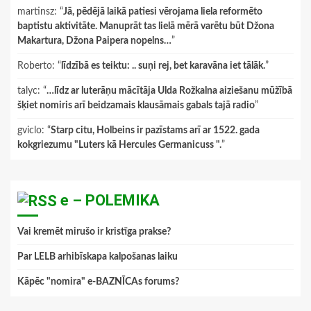
martinsz
: “
Jā, pēdējā laikā patiesi vērojama liela reformēto
baptistu aktivitāte. Manuprāt tas lielā mērā varētu būt Džona
Makartura, Džona Paipera nopelns…
”
Roberto
: “
līdzībā es teiktu: .. suņi rej, bet karavāna iet tālāk.
”
talyc
: “
…līdz ar luterāņu mācītāja Ulda Rožkalna aiziešanu mūžībā
šķiet nomiris arī beidzamais klausāmais gabals tajā radio
”
gviclo
: “
Starp citu, Holbeins ir pazīstams arī ar 1522. gada
kokgriezumu "Luters kā Hercules Germanicuss ".
”
e – POLEMIKA
Vai kremēt mirušo ir kristīga prakse?
Par LELB arhibīskapa kalpošanas laiku
Kāpēc "nomira" e-BAZNĪCAs forums?