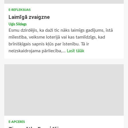
E-REFLEKSIJAS
Laimīgā zvaigzne
Uģis Sildegs
Esmu dzirdējis, ka daži tic nāks laimīgs gadījums, īstā
mīlestība, veiksme loterijā vai kas tamlīdzīgs, kad
brīnišķīgais sapnis kļūs par īstenību. Tā ir
neizskaidrojama pārliecība,...
Lasīt tālāk
E-APCERES