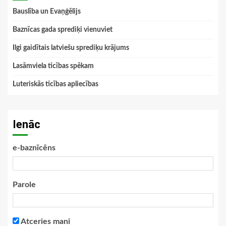
Bauslība un Evaņģēlijs
Baznīcas gada sprediķi vienuviet
Ilgi gaidītais latviešu sprediķu krājums
Lasāmviela ticības spēkam
Luteriskās ticības apliecības
Ienāc
e-baznīcēns
Parole
Atceries mani