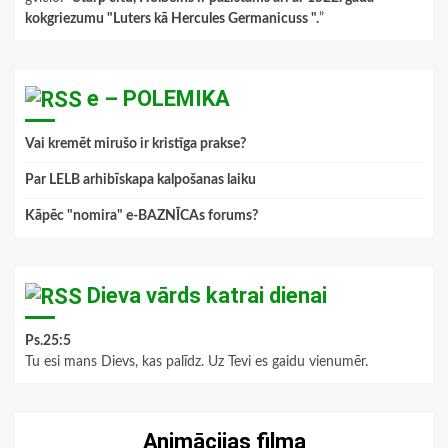
kokgriezumu "Luters kā Hercules Germanicuss ".
”
e – POLEMIKA
Vai kremēt mirušo ir kristīga prakse?
Par LELB arhibīskapa kalpošanas laiku
Kāpēc "nomira" e-BAZNĪCAs forums?
Dieva vārds katrai dienai
Ps.25:5
Tu esi mans Dievs, kas palīdz. Uz Tevi es gaidu vienumēr.
Animācijas filma