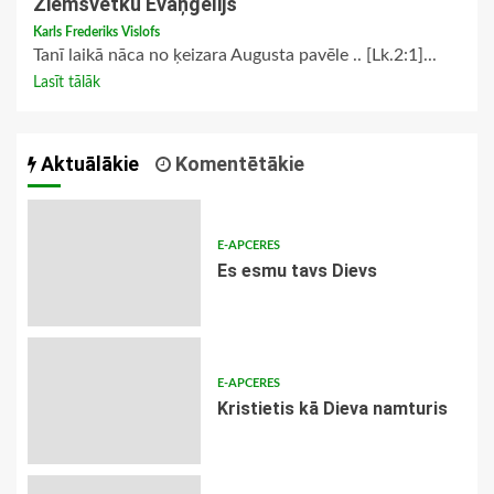
Ziemsvētku Evaņģēlijs
Karls Frederiks Vislofs
Tanī laikā nāca no ķeizara Augusta pavēle .. [Lk.2:1]...
Lasīt tālāk
Aktuālākie
Komentētākie
E-APCERES
Es esmu tavs Dievs
E-APCERES
Kristietis kā Dieva namturis