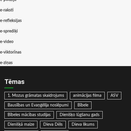
e-raksti
e-refleksijas
e-sprediķi
e-video
e-viktorīnas
e-ziņas
Tēmas
1. Mozus grāmatas skaidrojums
animācijas filma
ASV
Bauslības un Evaņģēlija noslēpumi
Bībele
Bībeles mācības studijas
Dienišķo lūgšanu gads
Dienišķā maize
Dieva Dēls
Dieva likums