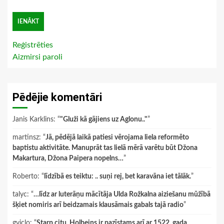
Reģistrēties
Aizmirsi paroli
Pēdējie komentāri
Janis Karklins
: “
"Gluži kā gājiens uz Aglonu.."
”
martinsz
: “
Jā, pēdējā laikā patiesi vērojama liela reformēto
baptistu aktivitāte. Manuprāt tas lielā mērā varētu būt Džona
Makartura, Džona Paipera nopelns…
”
Roberto
: “
līdzībā es teiktu: .. suņi rej, bet karavāna iet tālāk.
”
talyc
: “
…līdz ar luterāņu mācītāja Ulda Rožkalna aiziešanu mūžībā
šķiet nomiris arī beidzamais klausāmais gabals tajā radio
”
gviclo
: “
Starp citu, Holbeins ir pazīstams arī ar 1522. gada