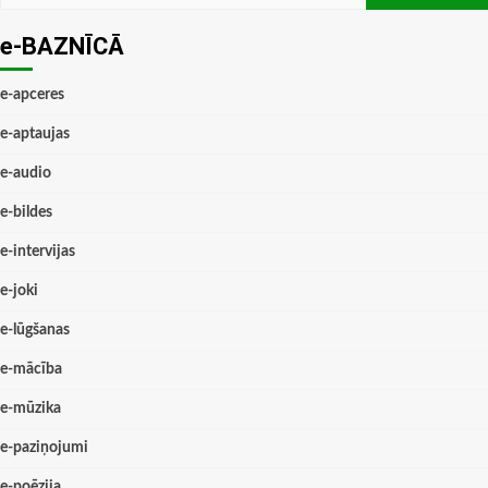
e-BAZNĪCĀ
e-apceres
e-aptaujas
e-audio
e-bildes
e-intervijas
e-joki
e-lūgšanas
e-mācība
e-mūzika
e-paziņojumi
e-poēzija