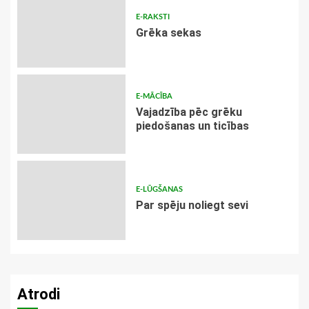
E-RAKSTI
Grēka sekas
E-MĀCĪBA
Vajadzība pēc grēku
piedošanas un ticības
E-LŪGŠANAS
Par spēju noliegt sevi
Atrodi