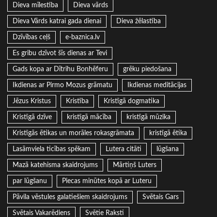
Dieva mīlestība
Dieva vārds
Dieva Vārds katrai gada dienai
Dieva žēlastība
Dzīvības ceļš
e-baznica.lv
Es gribu dzīvot šīs dienas ar Tevi
Gads kopa ar Dītrihu Bonhēferu
grēku piedošana
Ikdienas ar Pirmo Mozus grāmatu
Ikdienas meditācijas
Jēzus Kristus
Kristība
Kristīgā dogmatika
Kristīgā dzīve
kristīgā mācība
kristīgā mūzika
Kristīgās ētikas un morāles rokasgrāmata
kristīgā ētika
Lasāmviela ticības spēkam
Lutera citāti
lūgšana
Mazā katehisma skaidrojums
Mārtiņš Luters
par lūgšanu
Piecas minūtes kopā ar Luteru
Pāvila vēstules galatiešiem skaidrojums
Svētais Gars
Svētais Vakarēdiens
Svētie Raksti