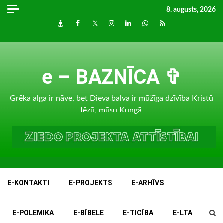
Skip
8. augusts, 2026
to
Draugiem
Facebook
Twitter
Instagram
LinkedIn
whatsapp
RSS
content
e – BAZNĪCA ✞
Grēka alga ir nāve, bet Dieva balva ir mūžīga dzīvība Kristū
Jēzū, mūsu Kungā.
E-KONTAKTI
E-PROJEKTS
E-ARHĪVS
E-POLEMIKA
E-BĪBELE
E-TICĪBA
E-LTA