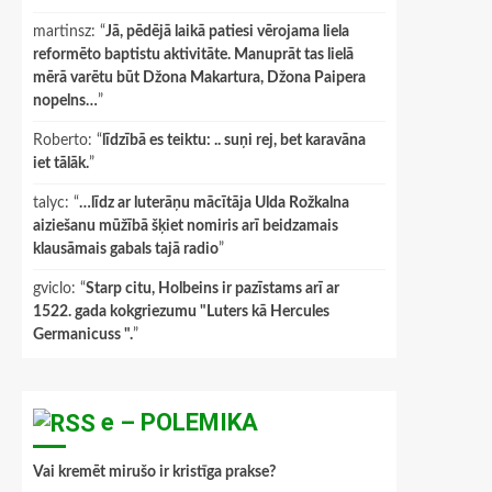
martinsz
: “
Jā, pēdējā laikā patiesi vērojama liela
reformēto baptistu aktivitāte. Manuprāt tas lielā
mērā varētu būt Džona Makartura, Džona Paipera
nopelns…
”
Roberto
: “
līdzībā es teiktu: .. suņi rej, bet karavāna
iet tālāk.
”
talyc
: “
…līdz ar luterāņu mācītāja Ulda Rožkalna
aiziešanu mūžībā šķiet nomiris arī beidzamais
klausāmais gabals tajā radio
”
gviclo
: “
Starp citu, Holbeins ir pazīstams arī ar
1522. gada kokgriezumu "Luters kā Hercules
Germanicuss ".
”
e – POLEMIKA
Vai kremēt mirušo ir kristīga prakse?