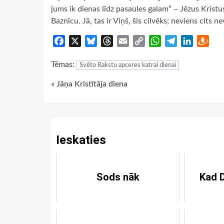
jums ik dienas līdz pasaules galam” – Jēzus Kristus
Baznīcu. Jā, tas ir Viņš, šis cilvēks; neviens cits 
Facebook
X
Bluesky
Threads
Email
Copy
WhatsApp
Telegram
LinkedIn
Dra
Link
Tēmas:
Svēto Rakstu apceres katrai dienai
Continue
« Jāņa Kristītāja diena
Reading
Ieskaties
Sods nāk
Kad D