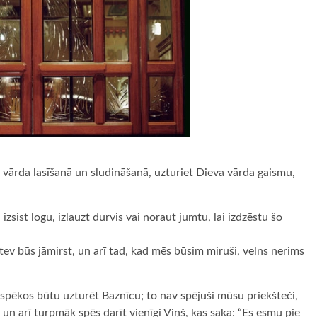
va vārda lasīšanā un sludināšanā, uzturiet Dieva vārda gaismu,
zsist logu, izlauzt durvis vai noraut jumtu, lai izdzēstu šo
 tev būs jāmirst, un arī tad, kad mēs būsim miruši, velns nerims
spēkos būtu uzturēt Baznīcu; to nav spējuši mūsu priekšteči,
a un arī turpmāk spēs darīt vienīgi Viņš, kas saka: “Es esmu pie