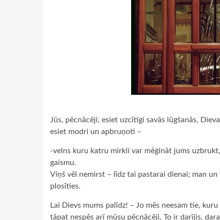
Jūs, pēcnācēji, esiet uzcītīgi savās lūgšanās, Die
esiet modri un apbruņoti –
-velns kuru katru mirkli var mēģināt jums uzbrukt, i
gaismu.
Viņš vēl nemirst – līdz tai pastarai dienai; man un
plosīties.
Lai Dievs mums palīdz! – Jo mēs neesam tie, kuru 
tāpat nespēs arī mūsu pēcnācēji. To ir darījis, dar