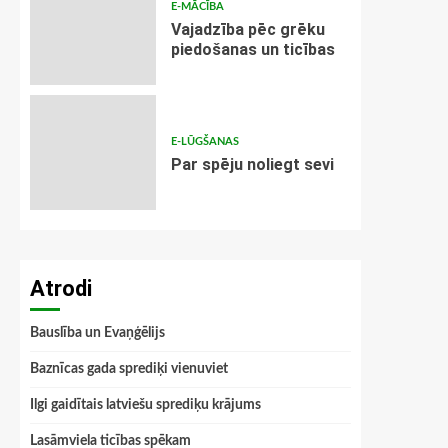
E-MĀCĪBA
Vajadzība pēc grēku
piedošanas un ticības
E-LŪGŠANAS
Par spēju noliegt sevi
Atrodi
Bauslība un Evaņģēlijs
Baznīcas gada sprediķi vienuviet
Ilgi gaidītais latviešu sprediķu krājums
Lasāmviela ticības spēkam