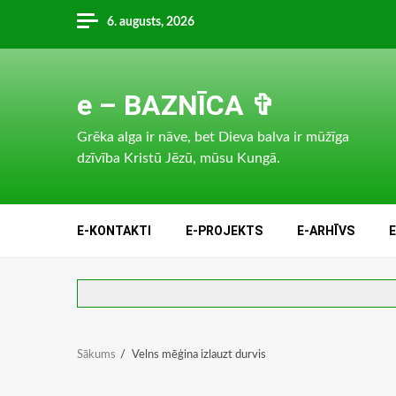
Skip
6. augusts, 2026
to
content
e – BAZNĪCA ✞
Grēka alga ir nāve, bet Dieva balva ir mūžīga
dzīvība Kristū Jēzū, mūsu Kungā.
E-KONTAKTI
E-PROJEKTS
E-ARHĪVS
Sākums
Velns mēģina izlauzt durvis