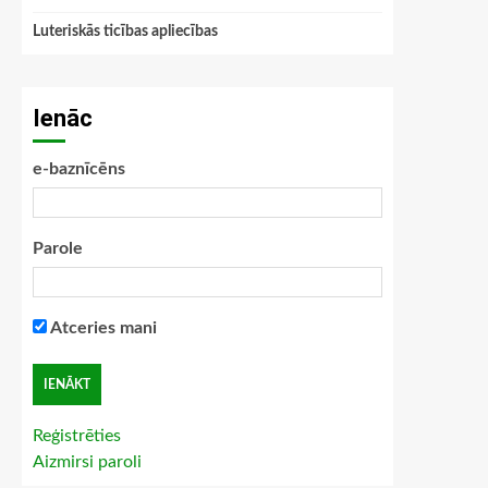
Luteriskās ticības apliecības
Ienāc
e-baznīcēns
Parole
Atceries mani
Reģistrēties
Aizmirsi paroli