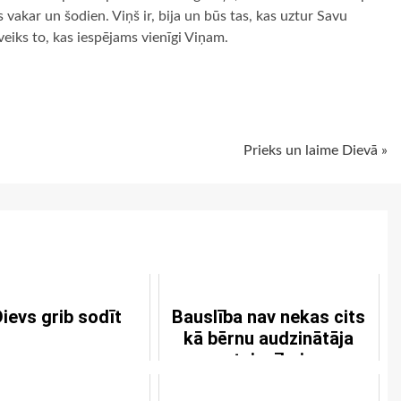
 vakar un šodien. Viņš ir, bija un būs tas, kas uztur Savu
neveiks to, kas iespējams vienīgi Viņam.
ugiem
Prieks un laime Dievā »
ievs grib sodīt
Bauslība nav nekas cits
kā bērnu audzinātāja
taisnībai