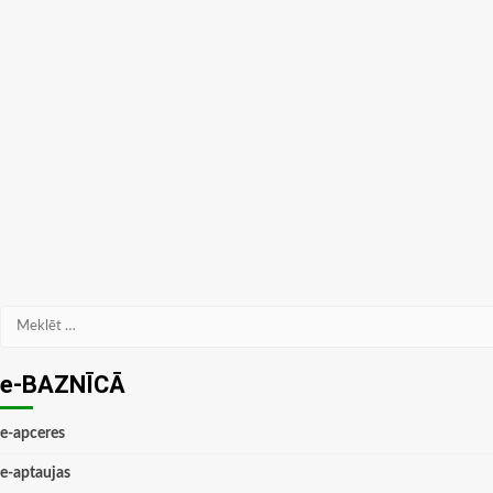
Meklēt:
e-BAZNĪCĀ
e-apceres
e-aptaujas