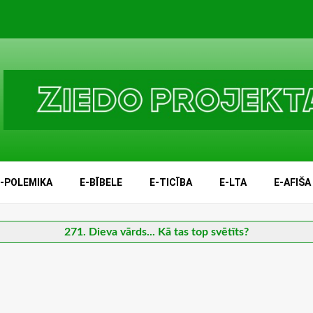
E-POLEMIKA
E-BĪBELE
E-TICĪBA
E-LTA
E-AFIŠA
271. Dieva vārds... Kā tas top svētīts?