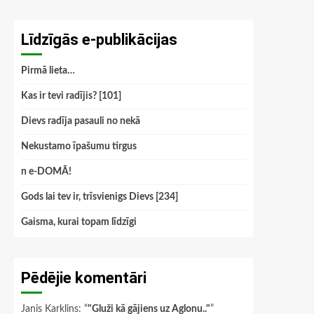
Līdzīgās e-publikācijas
Pirmā lieta…
Kas ir tevi radījis? [101]
Dievs radīja pasauli no nekā
Nekustamo īpašumu tirgus
n e-DOMĀ!
Gods lai tev ir, trīsvienigs Dievs [234]
Gaisma, kurai topam līdzīgi
Pēdējie komentāri
Janis Karklins
: “
"Gluži kā gājiens uz Aglonu.."
”