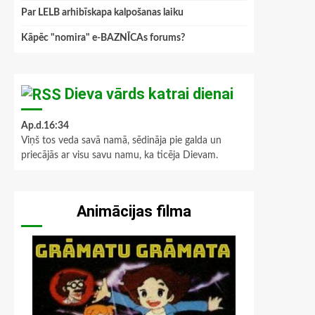
Par LELB arhibīskapa kalpošanas laiku
Kāpēc "nomira" e-BAZNĪCAs forums?
Dieva vārds katrai dienai
Ap.d.16:34
Viņš tos veda savā namā, sēdināja pie galda un
priecājās ar visu savu namu, ka ticēja Dievam.
Animācijas filma