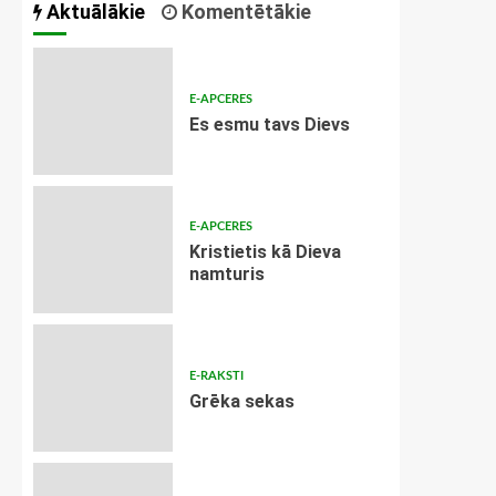
Aktuālākie
Komentētākie
E-APCERES
Es esmu tavs Dievs
E-APCERES
Kristietis kā Dieva
namturis
E-RAKSTI
Grēka sekas