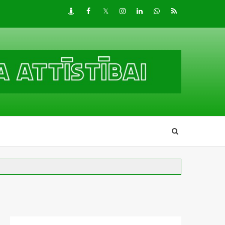
Draugiem
Facebook
Twitter
Instagram
LinkedIn
whatsapp
RSS