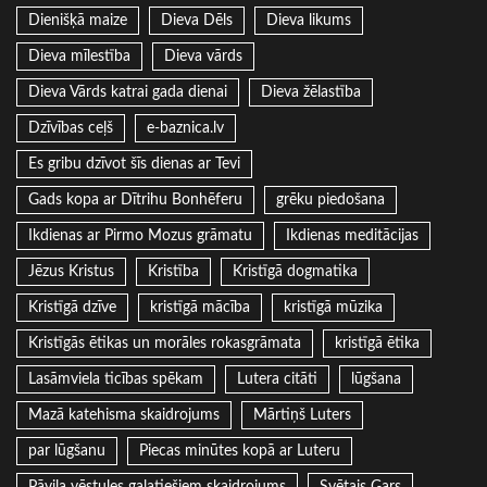
Dienišķā maize
Dieva Dēls
Dieva likums
Dieva mīlestība
Dieva vārds
Dieva Vārds katrai gada dienai
Dieva žēlastība
Dzīvības ceļš
e-baznica.lv
Es gribu dzīvot šīs dienas ar Tevi
Gads kopa ar Dītrihu Bonhēferu
grēku piedošana
Ikdienas ar Pirmo Mozus grāmatu
Ikdienas meditācijas
Jēzus Kristus
Kristība
Kristīgā dogmatika
Kristīgā dzīve
kristīgā mācība
kristīgā mūzika
Kristīgās ētikas un morāles rokasgrāmata
kristīgā ētika
Lasāmviela ticības spēkam
Lutera citāti
lūgšana
Mazā katehisma skaidrojums
Mārtiņš Luters
par lūgšanu
Piecas minūtes kopā ar Luteru
Pāvila vēstules galatiešiem skaidrojums
Svētais Gars