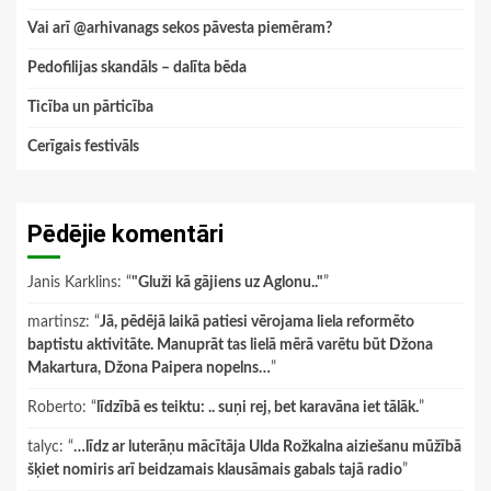
Vai arī @arhivanags sekos pāvesta piemēram?
Pedofilijas skandāls – dalīta bēda
Ticība un pārticība
Cerīgais festivāls
Pēdējie komentāri
Janis Karklins
: “
"Gluži kā gājiens uz Aglonu.."
”
martinsz
: “
Jā, pēdējā laikā patiesi vērojama liela reformēto
baptistu aktivitāte. Manuprāt tas lielā mērā varētu būt Džona
Makartura, Džona Paipera nopelns…
”
Roberto
: “
līdzībā es teiktu: .. suņi rej, bet karavāna iet tālāk.
”
talyc
: “
…līdz ar luterāņu mācītāja Ulda Rožkalna aiziešanu mūžībā
šķiet nomiris arī beidzamais klausāmais gabals tajā radio
”