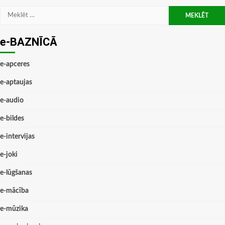
Meklēt:
e-BAZNĪCĀ
e-apceres
e-aptaujas
e-audio
e-bildes
e-intervijas
e-joki
e-lūgšanas
e-mācība
e-mūzika