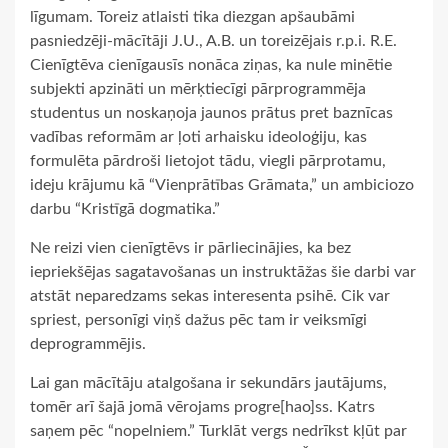
līgumam. Toreiz atlaisti tika diezgan apšaubāmi
pasniedzēji-mācītāji J.U., A.B. un toreizējais r.p.i. R.E.
Cienīgtēva cienīgausīs nonāca ziņas, ka nule minētie
subjekti apzināti un mērķtiecīgi pārprogrammēja
studentus un noskaņoja jaunos prātus pret baznīcas
vadības reformām ar ļoti arhaisku ideoloģiju, kas
formulēta pārdroši lietojot tādu, viegli pārprotamu,
ideju krājumu kā “Vienprātības Grāmata,” un ambiciozo
darbu “Kristīgā dogmatika.”
Ne reizi vien cienīgtēvs ir pārliecinājies, ka bez
iepriekšējas sagatavošanas un instruktāžas šie darbi var
atstāt neparedzams sekas interesenta psihē. Cik var
spriest, personīgi viņš dažus pēc tam ir veiksmīgi
deprogrammējis.
Lai gan mācītāju atalgošana ir sekundārs jautājums,
tomēr arī šajā jomā vērojams progre[hao]ss. Katrs
saņem pēc “nopelniem.” Turklāt vergs nedrīkst kļūt par