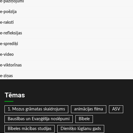
e-paziņojumi
e-poēzija
e-raksti
e-refleksijas
e-sprediķi
e-video
e-viktorīnas
e-ziņas
Tēmas
1. Mozus grāmatas skaidrojums
animācijas filma
ASV
Bauslības un Evaņģēlija noslēpumi
Bībele
Bībeles mācības studijas
Dienišķo lūgšanu gads