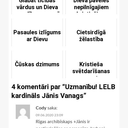
Glabāt ticības
Dieva pavēles
vārdus un Dieva
nepilnīgajiem
apsolījumus savā
kristiešiem
sirdī
Pasaules izlīgums
Cietsirdīgā
ar Dievu
žēlastība
Čūskas dzimums
Kristieša
svētdarīšanas
pamats
4 komentāri par “
Uzmanību! LELB
kardināls Jānis Vanags
”
Cody
saka:
09.06.2020 23:09
Rīgas archibīskaps +Jānis ir