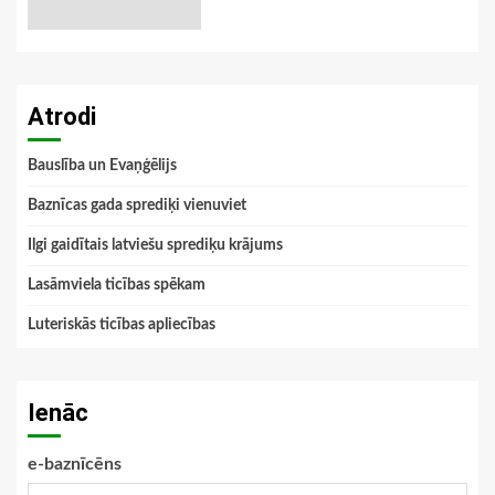
Atrodi
Bauslība un Evaņģēlijs
Baznīcas gada sprediķi vienuviet
Ilgi gaidītais latviešu sprediķu krājums
Lasāmviela ticības spēkam
Luteriskās ticības apliecības
Ienāc
e-baznīcēns