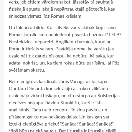
veris
, jeb citiem vārdiem sakot, jāsastāv tā sauktajā
fiziskajā apustuliskajā nepārtrauktajā pēctecībā, kas
sniedzas vismaz līdz Romas krēslam.
Un lūk arī atbilde. Kur cilvēks var vislabāk kopt savu
Romas katolicismu nepiederot pāvesta baznīcai? LELB?
Nesteidzies, nepareizi. Anglikāņu baznīcā, kurai ar
Romu ir tiešais sakars. Pavīdēja doma, ka varētu jau
uzaicināt tik daudz bīskapu, ka nebūtu, kā saka, kur
adatai nokrist, un, ka tiem rokas būtu par īsām, lai līdz
svētāmam skartu.
Bet cienīgtēvs kardināls Jānis Vanags uz bīskapa
Guntara Dimanta konsekrāciju ar roku uzlikšanu
uzaicināja virkni bīskapu, un citu starpā arī Solsberijas
diecēzes bīskapu Dāvidu Stanklifu, kurš ir īsts
anglikānis. Tāda nu ir recepte. To zina pavārs, un
pīrāgam gar to nav nekādas daļas. Un kas gan var
izteikt cienīgtēva prieku! “Sanāca! Sanāca! Sanāca!”
Viņš būtu priekā saucis. Bet liturģija ir liturģija, tādēļ