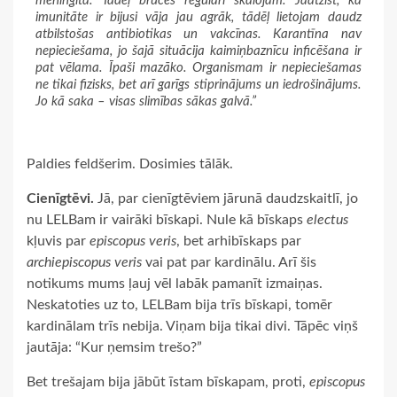
meningīta. Tādēļ brūces regulāri skalojam. Jāatzīst, ka
imunitāte ir bijusi vāja jau agrāk, tādēļ lietojam daudz
atbilstošas antibiotikas un vakcīnas. Karantīna nav
nepieciešama, jo šajā situācija kaimiņbaznīcu inficēšana ir
pat vēlama. Īpaši mazāko. Organismam ir nepieciešamas
ne tikai fizisks, bet arī garīgs stiprinājums un iedrošinājums.
Jo kā saka – visas slimības sākas galvā.”
Paldies feldšerim. Dosimies tālāk.
Cienīgtēvi.
Jā, par cienīgtēviem jārunā daudzskaitlī, jo
nu LELBam ir vairāki bīskapi. Nule kā bīskaps
electus
kļuvis par
episcopus veris
, bet arhibīskaps par
archiepiscopus veris
vai pat par kardinālu. Arī šis
notikums mums ļauj vēl labāk pamanīt izmaiņas.
Neskatoties uz to, LELBam bija trīs bīskapi, tomēr
kardinālam trīs nebija. Viņam bija tikai divi. Tāpēc viņš
jautāja: “Kur ņemsim trešo?”
Bet trešajam bija jābūt īstam bīskapam, proti,
episcopus