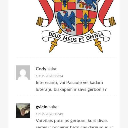
Cody
saka:
10.06.2020 22:24
Interesanti, vai Pasaulē vēl kādam
luterāņu bīskapam ir savs ģerbonis?
gviclo
saka:
19.06.2020 12:45
Vai zilais putniņš ģērbonī, kurš divas
reizes ir nočiepis baznīcas dārgumus, ir