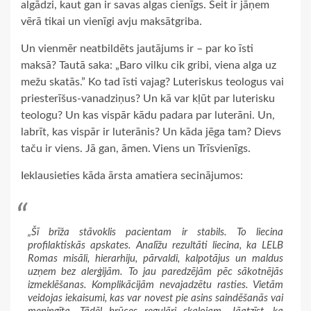
algādzi, kaut gan ir savas algas cienīgs. Šeit ir jāņem
vērā tikai un vienīgi avju maksātgriba.
Un vienmēr neatbildēts jautājums ir – par ko īsti
maksā? Tautā saka: „Baro vilku cik gribi, viena alga uz
mežu skatās.” Ko tad īsti vajag? Luteriskus teologus vai
priesterīšus-vanadziņus? Un kā var kļūt par luterisku
teologu? Un kas vispār kādu padara par luterāni. Un,
labrīt, kas vispār ir luterānis? Un kāda jēga tam? Dievs
taču ir viens. Jā gan, āmen. Viens un Trīsvienīgs.
Ieklausieties kāda ārsta amatiera secinājumos:
„Šī brīža stāvoklis pacientam ir stabils. To liecina
profilaktiskās apskates. Analīžu rezultāti liecina, ka LELB
Romas misāli, hierarhiju, pārvaldi, kalpotājus un maldus
uzņem bez alerģijām. To jau paredzējām pēc sākotnējās
izmeklēšanas. Komplikācijām nevajadzētu rasties. Vietām
veidojas iekaisumi, kas var novest pie asins saindēšanās vai