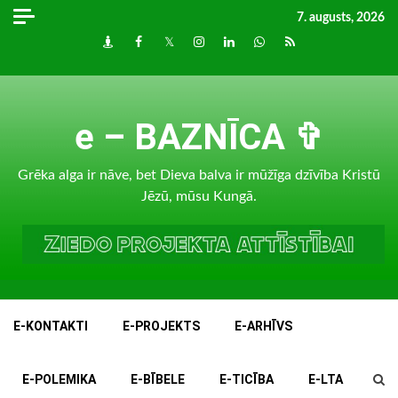
Skip
7. augusts, 2026
to
Draugiem
Facebook
Twitter
Instagram
LinkedIn
whatsapp
RSS
content
e – BAZNĪCA ✞
Grēka alga ir nāve, bet Dieva balva ir mūžīga dzīvība Kristū
Jēzū, mūsu Kungā.
E-KONTAKTI
E-PROJEKTS
E-ARHĪVS
E-POLEMIKA
E-BĪBELE
E-TICĪBA
E-LTA