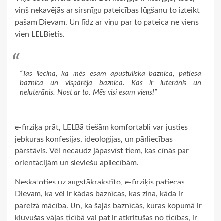
viņš nekavējās ar sirsnīgu pateicības lūgšanu to izteikt
pašam Dievam. Un līdz ar viņu par to pateica ne viens
vien LELBietis.
“Tas liecina, ka mēs esam apustuliska baznīca, patiesa
baznīca un vispārēja baznīca. Kas ir luterānis un
neluterānis. Nost ar to. Mēs visi esam viens!”
e-firziķa prāt, LELBā tiešām komfortabli var justies
jebkuras konfesijas, ideoloģijas, un pārliecības
pārstāvis. Vēl nedaudz jāpasvīst tiem, kas cīnās par
orientācijām un sieviešu apliecībām.
Neskatoties uz augstākrakstīto, e-firziķis patiecas
Dievam, ka vēl ir kādas baznīcas, kas zina, kāda ir
pareizā mācība. Un, ka šajās baznīcās, kuras kopumā ir
kļuvušas vājas ticībā vai pat ir atkritušas no ticības, ir