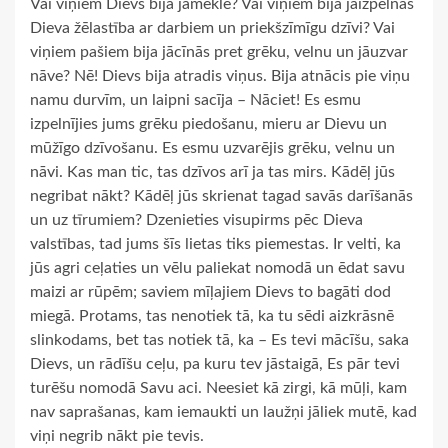
Vai viņiem Dievs bija jāmeklē? Vai viņiem bija jāizpelnās
Dieva žēlastība ar darbiem un priekšzīmīgu dzīvi? Vai
viņiem pašiem bija jācīnās pret grēku, velnu un jāuzvar
nāve? Nē! Dievs bija atradis viņus. Bija atnācis pie viņu
namu durvīm, un laipni sacīja – Nāciet! Es esmu
izpelnījies jums grēku piedošanu, mieru ar Dievu un
mūžīgo dzīvošanu. Es esmu uzvarējis grēku, velnu un
nāvi. Kas man tic, tas dzīvos arī ja tas mirs. Kādēļ jūs
negribat nākt? Kādēļ jūs skrienat tagad savās darīšanās
un uz tīrumiem? Dzenieties visupirms pēc Dieva
valstības, tad jums šīs lietas tiks piemestas. Ir velti, ka
jūs agri ceļaties un vēlu paliekat nomodā un ēdat savu
maizi ar rūpēm; saviem mīļajiem Dievs to bagāti dod
miegā. Protams, tas nenotiek tā, ka tu sēdi aizkrāsnē
slinkodams, bet tas notiek tā, ka – Es tevi mācīšu, saka
Dievs, un rādīšu ceļu, pa kuru tev jāstaigā, Es pār tevi
turēšu nomodā Savu aci. Neesiet kā zirgi, kā mūļi, kam
nav saprašanas, kam iemaukti un laužņi jāliek mutē, kad
viņi negrib nākt pie tevis.