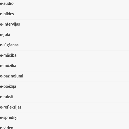
e-audio
e-bildes
e-intervijas
e-joki
e-lūgšanas
e-mācība
e-mūzika
e-paziņojumi
e-poēzija
e-raksti
e-refleksijas
e-sprediķi
e-video