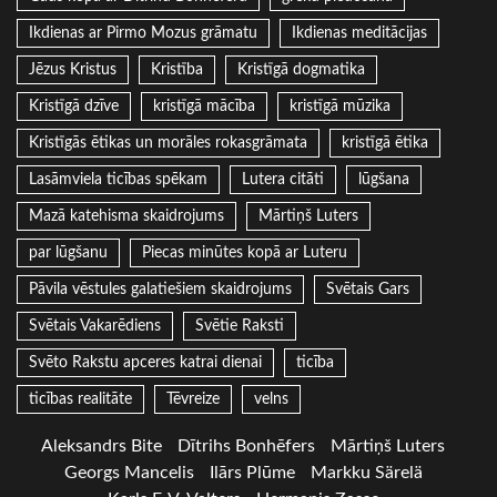
Ikdienas ar Pirmo Mozus grāmatu
Ikdienas meditācijas
Jēzus Kristus
Kristība
Kristīgā dogmatika
Kristīgā dzīve
kristīgā mācība
kristīgā mūzika
Kristīgās ētikas un morāles rokasgrāmata
kristīgā ētika
Lasāmviela ticības spēkam
Lutera citāti
lūgšana
Mazā katehisma skaidrojums
Mārtiņš Luters
par lūgšanu
Piecas minūtes kopā ar Luteru
Pāvila vēstules galatiešiem skaidrojums
Svētais Gars
Svētais Vakarēdiens
Svētie Raksti
Svēto Rakstu apceres katrai dienai
ticība
ticības realitāte
Tēvreize
velns
Aleksandrs Bite
Dītrihs Bonhēfers
Mārtiņš Luters
Georgs Mancelis
Ilārs Plūme
Markku Särelä