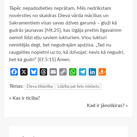
Tāpēc nepadodieties neprātam. Mēs nedrīkstam
novērsties no skaidras Dieva vārda mācības un
Sakramentiem visas savas dzīves garumā – gluži kā
gudrās jaunavas [Mt.25], kas izgāja pretim līgavainim
ņemot līdzi eļļu saviem lukturiem. Viņu lukturi
nemitējās degt, bet negudrajām apdzisa. „Tad nu
raugaities nopietni uz to, kā dzīvojat: nevis kā negudri,
bet kā gudri” [Ef.5:15] Āmen.
Facebook
X
Bluesky
Threads
Email
Copy
WhatsApp
Telegram
LinkedIn
Draugiem
Link
Tēmas:
Dieva žēlastība
Līdzība pat lielo mielastu
Continue
« Kas ir ticība?
Kad ir jānošķiras? »
Reading