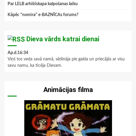
Par LELB arhibīskapa kalpošanas laiku
Kāpēc "nomira" e-BAZNĪCAs forums?
Dieva vārds katrai dienai
Ap.d.16:34
Viņš tos veda savā namā, sēdināja pie galda un priecājās ar visu
savu namu, ka ticēja Dievam.
Animācijas filma