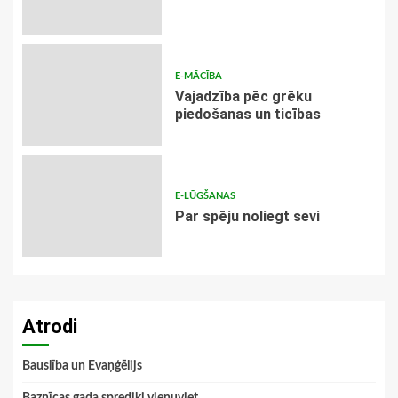
E-MĀCĪBA
Vajadzība pēc grēku
piedošanas un ticības
E-LŪGŠANAS
Par spēju noliegt sevi
Atrodi
Bauslība un Evaņģēlijs
Baznīcas gada sprediķi vienuviet