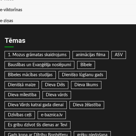
e-viktorīnas
e-ziņas
Tēmas
1. Mozus grāmatas skaidrojums
animācijas filma
ASV
Bauslības un Evaņģēlija noslēpumi
Bībele
Bībeles mācības studijas
Dienišķo lūgšanu gads
Dienišķā maize
Dieva Dēls
Dieva likums
Dieva mīlestība
Dieva vārds
Dieva Vārds katrai gada dienai
Dieva žēlastība
Dzīvības ceļš
e-baznica.lv
Es gribu dzīvot šīs dienas ar Tevi
Gads kopa ar Dītrihu Bonhēferu
grēku piedošana