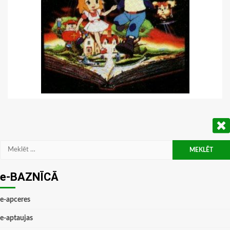
Meklēt:
e-BAZNĪCĀ
e-apceres
e-aptaujas