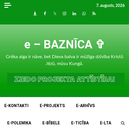
Skip
7. augusts, 2026
to
Draugiem
Facebook
Twitter
Instagram
LinkedIn
whatsapp
RSS
content
e – BAZNĪCA ✞
Grēka alga ir nāve, bet Dieva balva ir mūžīga dzīvība Kristū
Jēzū, mūsu Kungā.
E-KONTAKTI
E-PROJEKTS
E-ARHĪVS
E-POLEMIKA
E-BĪBELE
E-TICĪBA
E-LTA