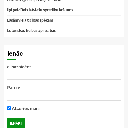
Ilgi gaidītais latviešu sprediķu krājums
Lasāmviela ticības spēkam
Luteriskās ticības apliecības
Ienāc
e-baznīcēns
Parole
Atceries mani