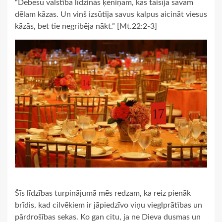
“Debesu valstība līdzinās ķēniņam, kas taisīja savam
dēlam kāzas. Un viņš izsūtīja savus kalpus aicināt viesus
kāzās, bet tie negribēja nākt.” [Mt.22:2-3]
Šīs līdzības turpinājumā mēs redzam, ka reiz pienāk
brīdis, kad cilvēkiem ir jāpiedzīvo viņu vieglprātības un
pārdrošības sekas. Ko gan citu, ja ne Dieva dusmas un