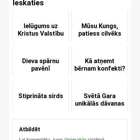
Ieskaties
Ielūgums uz
Mūsu Kungs,
Kristus Valstību
patiess cilvēks
Dieva spārnu
Kā atņemt
pavēnī
bērnam konfekti?
Stiprināta sirds
Svētā Gara
unikālās dāvanas
Atbildēt
Lai komentētu, jums
jāpiesakās
sistēmā.