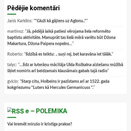
Pēdējie komentāri
Janis Karklins
: “
"Gluži kā gājiens uz Aglonu.."
”
martinsz
: “
Jā, pēdējā laikā patiesi vērojama liela reformēto
baptistu aktivitāte. Manuprāt tas lielā mērā varētu būt Džona
Makartura, Džona Paipera nopelns…
”
Roberto
: “
līdzībā es teiktu: .. suņi rej, bet karavāna iet tālāk.
”
talyc
: “
…līdz ar luterāņu mācītāja Ulda Rožkalna aiziešanu mūžībā
šķiet nomiris arī beidzamais klausāmais gabals tajā radio
”
gviclo
: “
Starp citu, Holbeins ir pazīstams arī ar 1522. gada
kokgriezumu "Luters kā Hercules Germanicuss ".
”
e – POLEMIKA
Vai kremēt mirušo ir kristīga prakse?