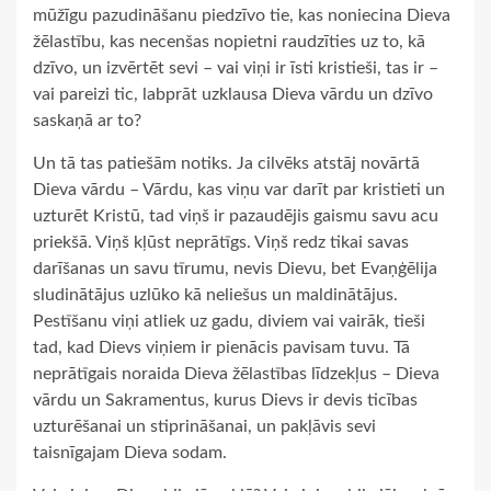
mūžīgu pazudināšanu piedzīvo tie, kas noniecina Dieva
žēlastību, kas necenšas nopietni raudzīties uz to, kā
dzīvo, un izvērtēt sevi – vai viņi ir īsti kristieši, tas ir –
vai pareizi tic, labprāt uzklausa Dieva vārdu un dzīvo
saskaņā ar to?
Un tā tas patiešām notiks. Ja cilvēks atstāj novārtā
Dieva vārdu – Vārdu, kas viņu var darīt par kristieti un
uzturēt Kristū, tad viņš ir pazaudējis gaismu savu acu
priekšā. Viņš kļūst neprātīgs. Viņš redz tikai savas
darīšanas un savu tīrumu, nevis Dievu, bet Evaņģēlija
sludinātājus uzlūko kā neliešus un maldinātājus.
Pestīšanu viņi atliek uz gadu, diviem vai vairāk, tieši
tad, kad Dievs viņiem ir pienācis pavisam tuvu. Tā
neprātīgais noraida Dieva žēlastības līdzekļus – Dieva
vārdu un Sakramentus, kurus Dievs ir devis ticības
uzturēšanai un stiprināšanai, un pakļāvis sevi
taisnīgajam Dieva sodam.