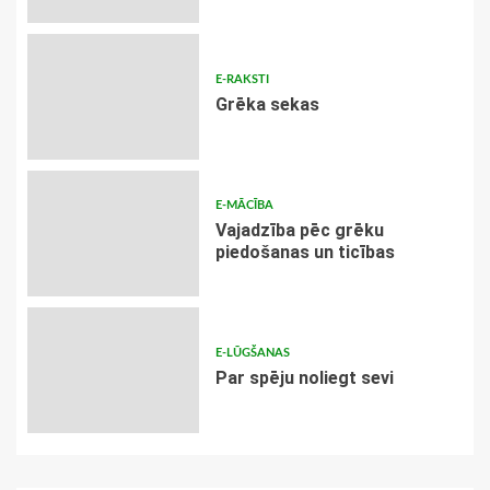
E-RAKSTI
Grēka sekas
E-MĀCĪBA
Vajadzība pēc grēku
piedošanas un ticības
E-LŪGŠANAS
Par spēju noliegt sevi