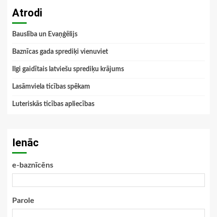
Atrodi
Bauslība un Evaņģēlijs
Baznīcas gada sprediķi vienuviet
Ilgi gaidītais latviešu sprediķu krājums
Lasāmviela ticības spēkam
Luteriskās ticības apliecības
Ienāc
e-baznīcēns
Parole