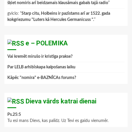
šķiet nomiris arī beidzamais klausāmais gabals tajā radio
”
gviclo
: “
Starp citu, Holbeins ir pazīstams arī ar 1522. gada
kokgriezumu "Luters kā Hercules Germanicuss ".
”
e – POLEMIKA
Vai kremēt mirušo ir kristīga prakse?
Par LELB arhibīskapa kalpošanas laiku
Kāpēc "nomira" e-BAZNĪCAs forums?
Dieva vārds katrai dienai
Ps.25:5
Tu esi mans Dievs, kas palīdz. Uz Tevi es gaidu vienumēr.