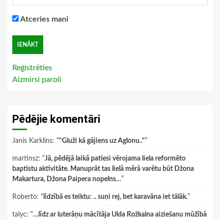
Atceries mani
Reģistrēties
Aizmirsi paroli
Pēdējie komentāri
Janis Karklins
: “
"Gluži kā gājiens uz Aglonu.."
”
martinsz
: “
Jā, pēdējā laikā patiesi vērojama liela reformēto
baptistu aktivitāte. Manuprāt tas lielā mērā varētu būt Džona
Makartura, Džona Paipera nopelns…
”
Roberto
: “
līdzībā es teiktu: .. suņi rej, bet karavāna iet tālāk.
”
talyc
: “
…līdz ar luterāņu mācītāja Ulda Rožkalna aiziešanu mūžībā