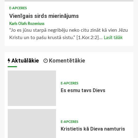
E-APCERES
Vienīgais sirds mierinājums
Karls Olafs Rozeniuss
“Jo es jūsu starpā negribēju neko citu zināt kā vien Jēzu
Kristu un to pašu krustā sistu.” [1.Kor.2:2]...
Lasīt tālāk
Aktuālākie
Komentētākie
E-APCERES
Es esmu tavs Dievs
E-APCERES
Kristietis kā Dieva namturis