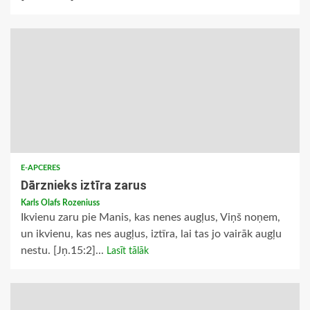
E-APCERES
Dārznieks iztīra zarus
Karls Olafs Rozeniuss
Ikvienu zaru pie Manis, kas nenes augļus, Viņš noņem,
un ikvienu, kas nes augļus, iztīra, lai tas jo vairāk augļu
nestu. [Jņ.15:2]...
Lasīt tālāk