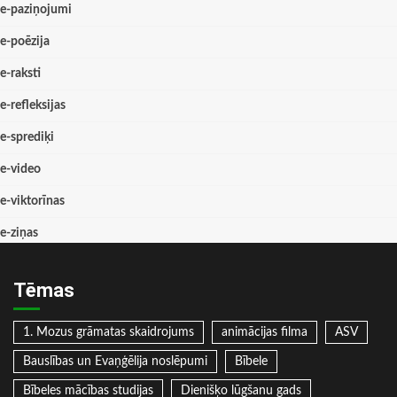
e-paziņojumi
e-poēzija
e-raksti
e-refleksijas
e-sprediķi
e-video
e-viktorīnas
e-ziņas
Tēmas
1. Mozus grāmatas skaidrojums
animācijas filma
ASV
Bauslības un Evaņģēlija noslēpumi
Bībele
Bībeles mācības studijas
Dienišķo lūgšanu gads