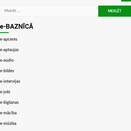
Meklēt:
e-BAZNĪCĀ
e-apceres
e-aptaujas
e-audio
e-bildes
e-intervijas
e-joki
e-lūgšanas
e-mācība
e-mūzika