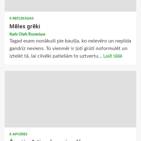
E-REFLEKSIJAS
Mēles grēki
Karls Olafs Rozeniuss
Tagad esam nonākuši pie baušļa, ko neievēro un nepilda
gandrīz neviens. To vienmēr ir ļoti grūti noformulēt un
izteikt tā, lai cilvēki patiešām to uztvertu...
Lasīt tālāk
E-APCERES