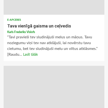
E-APCERES
Tava vienīgā gaisma un ceļvedis
Karls Frederiks Vislofs
“Tavi pravieši tev sludinājuši melus un māņus. Tavu
noziegumu viņi tev nav atklājuši, lai novērstu tavu
cietumu, bet tev sludinājuši melu un viltus atklāsmes.”
[Raudu...
Lasīt tālāk