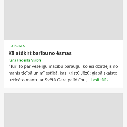
E-APCERES
Kā atšķirt barību no ēsmas
Karls Frederiks Vislofs
“Turi to par veselīgu mācību paraugu, ko esi dzirdējis no
manis ticībā un mīlestībā, kas Kristū Jēzū; glabā skaisto
uzticēto mantu ar Svētā Gara palīdzību,...
Lasīt tālāk