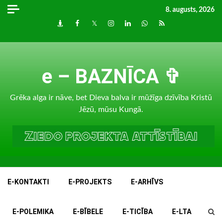
Skip
8. augusts, 2026
to
Draugiem
Facebook
Twitter
Instagram
LinkedIn
whatsapp
RSS
content
e – BAZNĪCA ✞
Grēka alga ir nāve, bet Dieva balva ir mūžīga dzīvība Kristū
Jēzū, mūsu Kungā.
E-KONTAKTI
E-PROJEKTS
E-ARHĪVS
E-POLEMIKA
E-BĪBELE
E-TICĪBA
E-LTA