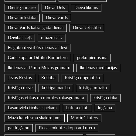
Dienišķā maize
Dieva Dēls
Dieva likums
Dieva mīlestība
Dieva vārds
Dieva Vārds katrai gada dienai
Dieva žēlastība
Dzīvības ceļš
e-baznica.lv
Es gribu dzīvot šīs dienas ar Tevi
Gads kopa ar Dītrihu Bonhēferu
grēku piedošana
Ikdienas ar Pirmo Mozus grāmatu
Ikdienas meditācijas
Jēzus Kristus
Kristība
Kristīgā dogmatika
Kristīgā dzīve
kristīgā mācība
kristīgā mūzika
Kristīgās ētikas un morāles rokasgrāmata
kristīgā ētika
Lasāmviela ticības spēkam
Lutera citāti
lūgšana
Mazā katehisma skaidrojums
Mārtiņš Luters
par lūgšanu
Piecas minūtes kopā ar Luteru