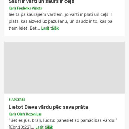
Šauri ir vārti un šaurs ir ceļš
Karls Frederiks Vislofs
Ieeita pa šaurajiem vārtiem, jo vārti ir plati un ceļš ir
plats, kas aizved uz pazušanu, un daudz ir to, kas pa
tiem ieiet. Bet...
Lasīt tālāk
E-APCERES
Lietot Dieva vārdu pēc sava prāta
Karls Olafs Rozeniuss
“Bet es jūs, brāļi, lūdzu: panesiet šo pamācības vārdu!”
[Ebr.13:22]...
Lasīt tālāk