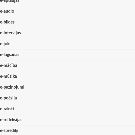
e-aptaujas
e-audio
e-bildes
e-intervijas
e-joki
e-lūgšanas
e-mācība
e-mūzika
e-paziņojumi
e-poēzija
e-raksti
e-refleksijas
e-sprediķi