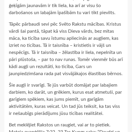
ģeķīgām jaunavām ir tik liela, ka arī ar visu šo
darbošanos un labajām īpašībām tu vari tikt pievilts.
Tāpēc pārbaudi sevi pēc Svēto Rakstu mācības. Kristus
vārdi šai pantā, tāpat kā viss Dieva vārds, bez mitas
māca, ka ticība savu īstumu apliecinās ar augļiem, kas
izriet no ticības. Tā ir taisnība – kristietis ir vājš un
nespēcīgs. Tā ir taisnība – žēlastība ir liela, nepelnīta un
pāri plūstoša, – par to nav runas. Tomēr vienmēr būs arī
kādi augļi un rezultāti, ko ticība, Gars un
jaunpiedzimšana rada pat visvājākajos ēlastības bērnos.
Šie augļi ir svarīgi. Te jūs varbūt domājat par labajiem
darbiem, ko darāt, un grēkiem, kurus esat atmetuši, par
garīgiem spēkiem, kas jums piemīt, un garīgām
aktivitātēm, kuras veicat. Un tad jūs teiksit, ka tas viss
ir nešaubīgs pierādījums jūsu ticības realitātei.
Bet meklējiet Rakstos un raugiet, vai ar to pietiek.