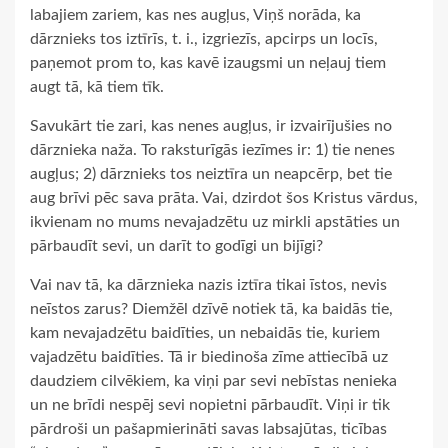
labajiem zariem, kas nes augļus, Viņš norāda, ka
dārznieks tos iztīrīs, t. i., izgriezīs, apcirps un locīs,
paņemot prom to, kas kavē izaugsmi un neļauj tiem
augt tā, kā tiem tīk.
Savukārt tie zari, kas nenes augļus, ir izvairījušies no
dārznieka naža. To raksturīgās iezīmes ir: 1) tie nenes
augļus; 2) dārznieks tos neiztīra un neapcērp, bet tie
aug brīvi pēc sava prāta. Vai, dzirdot šos Kristus vārdus,
ikvienam no mums nevajadzētu uz mirkli apstāties un
pārbaudīt sevi, un darīt to godīgi un bijīgi?
Vai nav tā, ka dārznieka nazis iztīra tikai īstos, nevis
neīstos zarus? Diemžēl dzīvē notiek tā, ka baidās tie,
kam nevajadzētu baidīties, un nebaidās tie, kuriem
vajadzētu baidīties. Tā ir biedinoša zīme attiecībā uz
daudziem cilvēkiem, ka viņi par sevi nebīstas nenieka
un ne brīdi nespēj sevi nopietni pārbaudīt. Viņi ir tik
pārdroši un pašapmierināti savas labsajūtas, ticības