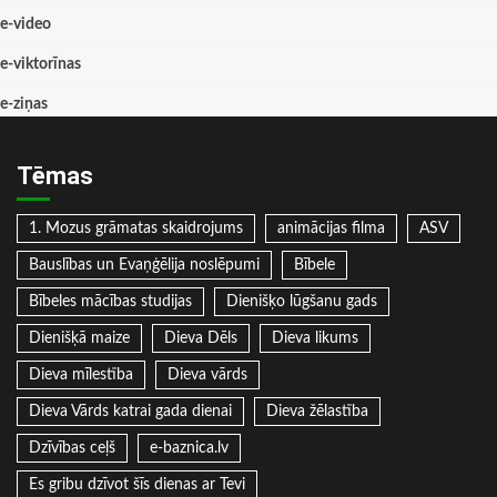
e-video
e-viktorīnas
e-ziņas
Tēmas
1. Mozus grāmatas skaidrojums
animācijas filma
ASV
Bauslības un Evaņģēlija noslēpumi
Bībele
Bībeles mācības studijas
Dienišķo lūgšanu gads
Dienišķā maize
Dieva Dēls
Dieva likums
Dieva mīlestība
Dieva vārds
Dieva Vārds katrai gada dienai
Dieva žēlastība
Dzīvības ceļš
e-baznica.lv
Es gribu dzīvot šīs dienas ar Tevi