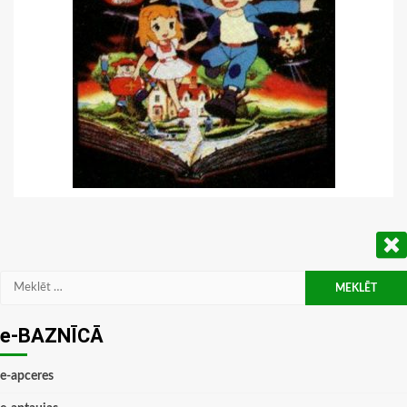
Meklēt:
e-BAZNĪCĀ
e-apceres