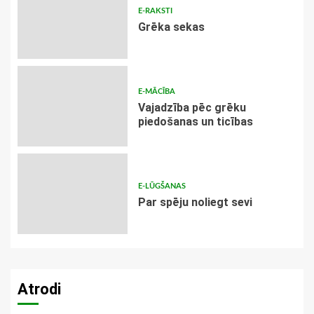
E-RAKSTI
Grēka sekas
E-MĀCĪBA
Vajadzība pēc grēku
piedošanas un ticības
E-LŪGŠANAS
Par spēju noliegt sevi
Atrodi