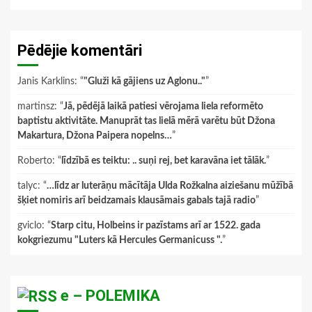
Pēdējie komentāri
Janis Karklins
: “
"Gluži kā gājiens uz Aglonu.."
”
martinsz
: “
Jā, pēdējā laikā patiesi vērojama liela reformēto
baptistu aktivitāte. Manuprāt tas lielā mērā varētu būt Džona
Makartura, Džona Paipera nopelns…
”
Roberto
: “
līdzībā es teiktu: .. suņi rej, bet karavāna iet tālāk.
”
talyc
: “
…līdz ar luterāņu mācītāja Ulda Rožkalna aiziešanu mūžībā
šķiet nomiris arī beidzamais klausāmais gabals tajā radio
”
gviclo
: “
Starp citu, Holbeins ir pazīstams arī ar 1522. gada
kokgriezumu "Luters kā Hercules Germanicuss ".
”
e – POLEMIKA