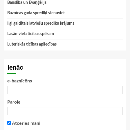
Bauslība un Evaņģēlijs
Baznīcas gada sprediķi vienuviet
Ilgi gaidītais latviešu sprediķu krājums
Lasāmviela ticības spēkam
Luteriskās ticības apliecības
Ienāc
e-baznīcēns
Parole
Atceries mani