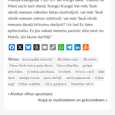
Mateja evaņģēlija 7:22–23 Tas Kungs saka: “Daudzi uz
Mani sacīs tanī dienā: Kungs! Kungs! Vai mēs Tavā
vārdā neesam nākošas lietas sludinājuši, vai mēs Tavā
vārdā neesam velnus izdzinuši, vai mēs Tavā vārdā
neesam daudz brīnumu darījuši? Un tad Es tiem
apliecināšu: Es jūs nekad neesmu pazinis; eita nost no
Manis, jūs ļauna darītāji.”
Facebook
X
Bluesky
Threads
Email
Copy
WhatsApp
Telegram
LinkedIn
Draugiem
Link
Tēmas:
ārpuslaulībā dzimušie
dārznieka nazis
dārznieks
Dieva Vārds katrai gada dienai
Dieva žēlastība
garīgas
aktivitātes
kristieša pievilšana
kristietis
Kristus vārdi
labie
darbi
laimīgā stunda
ļauna darītāji
neīstā paļaušanās
ticības
augļi
ticības realitāte
viltus garīgums
žēlastības bērni
Continue
« Aizskar viltus apustuļus
Kopā ar muitniekiem un grēciniekiem »
Reading