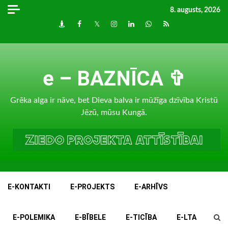
Skip
8. augusts, 2026
to
Draugiem
Facebook
Twitter
Instagram
LinkedIn
whatsapp
RSS
content
e – BAZNĪCA ✞
Grēka alga ir nāve, bet Dieva balva ir mūžīga dzīvība Kristū
Jēzū, mūsu Kungā.
E-KONTAKTI
E-PROJEKTS
E-ARHĪVS
E-POLEMIKA
E-BĪBELE
E-TICĪBA
E-LTA