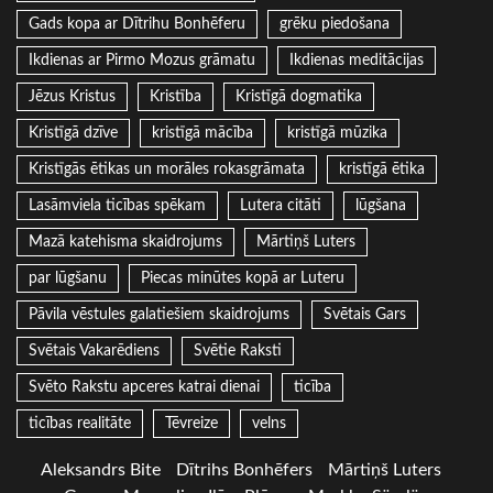
Gads kopa ar Dītrihu Bonhēferu
grēku piedošana
Ikdienas ar Pirmo Mozus grāmatu
Ikdienas meditācijas
Jēzus Kristus
Kristība
Kristīgā dogmatika
Kristīgā dzīve
kristīgā mācība
kristīgā mūzika
Kristīgās ētikas un morāles rokasgrāmata
kristīgā ētika
Lasāmviela ticības spēkam
Lutera citāti
lūgšana
Mazā katehisma skaidrojums
Mārtiņš Luters
par lūgšanu
Piecas minūtes kopā ar Luteru
Pāvila vēstules galatiešiem skaidrojums
Svētais Gars
Svētais Vakarēdiens
Svētie Raksti
Svēto Rakstu apceres katrai dienai
ticība
ticības realitāte
Tēvreize
velns
Aleksandrs Bite
Dītrihs Bonhēfers
Mārtiņš Luters