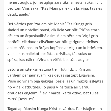
nenest augļus, jo neauglīgs zars tiks izmests laukā. Tūlīt
pēc tam Viņš saka: “Kas Manī paliek un Es viņā, tas nes
daudz augļu.”
Bet vārdos par “zariem pie Manis” Tas Kungs grib
skaidri un noteikti paust, cik liela var būt līdzība starp
dēliem un ārpuslaulībā dzimušiem bērniem. Viņš grib
parādīt, cik daudz cilvēkam var būt garīguma, ticības
apliecināšanas un ārējas kopības ar Viņu un kristiešiem,
vienlaikus paliekot bez īstas dzīvības, tās sulas un
spēka, kas nāk no Viņa un vēlāk izpaužas augļos.
Satura un izteiksmes ziņā tie ir ļoti līdzīgi Kristus
vārdiem par jaunavām, kas devās sastapt Līgavaini.
Puse no viņām bija ģeķīgas, bez eļļas un mūžīgi izslēgtas
no Viņa klātbūtnes. To pašu Viņš teica arī Sardu
draudzes eņģelim: “Tev ir vārds, ka tu dzīvo, bet tu esi
miris” [Atkl.3:1].
Tagad aplūkosim Kunga Kristus vārdus. Par īstajiem un