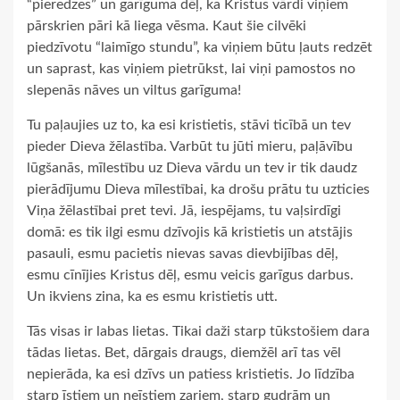
“pieredzes” un garīguma dēļ, ka Kristus vārdi viņiem
pārskrien pāri kā liega vēsma. Kaut šie cilvēki
piedzīvotu “laimīgo stundu”, ka viņiem būtu ļauts redzēt
un saprast, kas viņiem pietrūkst, lai viņi pamostos no
slepenās nāves un viltus garīguma!
Tu paļaujies uz to, ka esi kristietis, stāvi ticībā un tev
pieder Dieva žēlastība. Varbūt tu jūti mieru, paļāvību
lūgšanās, mīlestību uz Dieva vārdu un tev ir tik daudz
pierādījumu Dieva mīlestībai, ka drošu prātu tu uzticies
Viņa žēlastībai pret tevi. Jā, iespējams, tu vaļsirdīgi
domā: es tik ilgi esmu dzīvojis kā kristietis un atstājis
pasauli, esmu pacietis nievas savas dievbijības dēļ,
esmu cīnījies Kristus dēļ, esmu veicis garīgus darbus.
Un ikviens zina, ka es esmu kristietis utt.
Tās visas ir labas lietas. Tikai daži starp tūkstošiem dara
tādas lietas. Bet, dārgais draugs, diemžēl arī tas vēl
nepierāda, ka esi dzīvs un patiess kristietis. Jo līdzība
starp īstiem un neīstiem zariem, starp gudrām un