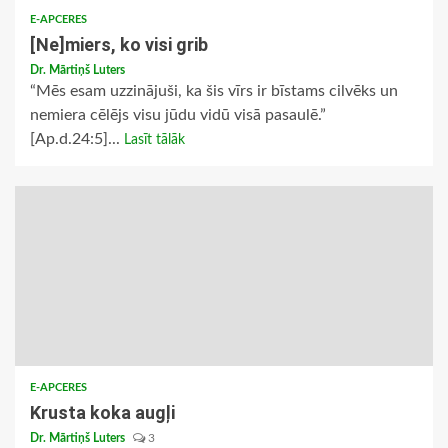
E-APCERES
[Ne]miers, ko visi grib
Dr. Mārtiņš Luters
“Mēs esam uzzinājuši, ka šis vīrs ir bīstams cilvēks un
nemiera cēlējs visu jūdu vidū visā pasaulē.”
[Ap.d.24:5]...
Lasīt tālāk
E-APCERES
Krusta koka augļi
Dr. Mārtiņš Luters
3