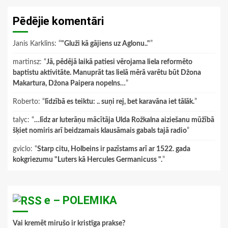
Pēdējie komentāri
Janis Karklins
: “
"Gluži kā gājiens uz Aglonu.."
”
martinsz
: “
Jā, pēdējā laikā patiesi vērojama liela reformēto
baptistu aktivitāte. Manuprāt tas lielā mērā varētu būt Džona
Makartura, Džona Paipera nopelns…
”
Roberto
: “
līdzībā es teiktu: .. suņi rej, bet karavāna iet tālāk.
”
talyc
: “
…līdz ar luterāņu mācītāja Ulda Rožkalna aiziešanu mūžībā
šķiet nomiris arī beidzamais klausāmais gabals tajā radio
”
gviclo
: “
Starp citu, Holbeins ir pazīstams arī ar 1522. gada
kokgriezumu "Luters kā Hercules Germanicuss ".
”
e – POLEMIKA
Vai kremēt mirušo ir kristīga prakse?