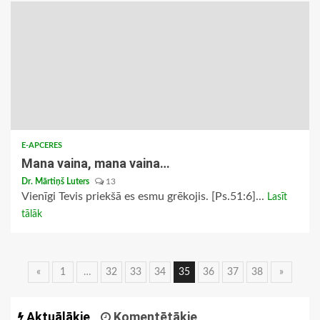
E-APCERES
Mana vaina, mana vaina…
Dr. Mārtiņš Luters
13
Vienīgi Tevis priekšā es esmu grēkojis. [Ps.51:6]...
Lasīt
tālāk
Ziņu
«
1
…
32
33
34
35
36
37
38
»
navigācija
Aktuālākie
Komentētākie