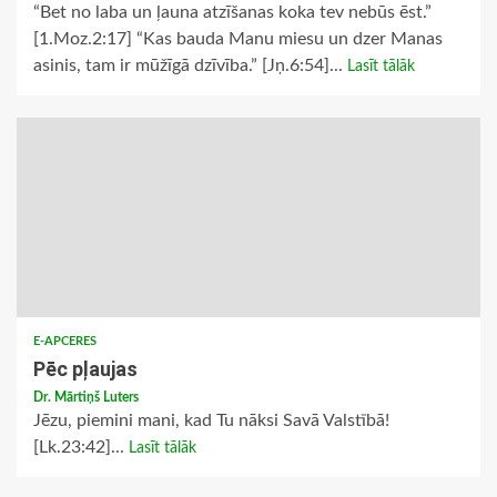
“Bet no laba un ļauna atzīšanas koka tev nebūs ēst.”
[1.Moz.2:17] “Kas bauda Manu miesu un dzer Manas
asinis, tam ir mūžīgā dzīvība.” [Jņ.6:54]...
Lasīt tālāk
E-APCERES
Pēc pļaujas
Dr. Mārtiņš Luters
Jēzu, piemini mani, kad Tu nāksi Savā Valstībā!
[Lk.23:42]...
Lasīt tālāk