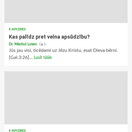
E-APCERES
Kas palīdz pret velna apsūdzību?
Dr. Mārtiņš Luters
3
Jūs jau visi, ticēdami uz Jēzu Kristu, esat Dieva bērni.
[Gal.3:26]...
Lasīt tālāk
E-APCERES