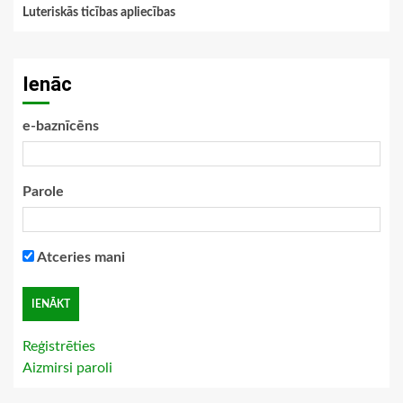
Luteriskās ticības apliecības
Ienāc
e-baznīcēns
Parole
Atceries mani
Reģistrēties
Aizmirsi paroli