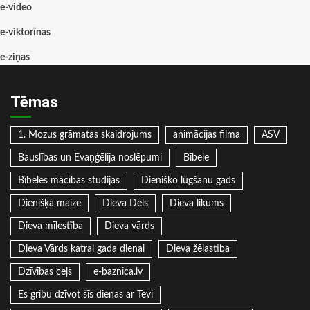
e-video
e-viktorīnas
e-ziņas
Tēmas
1. Mozus grāmatas skaidrojums
animācijas filma
ASV
Bauslības un Evaņģēlija noslēpumi
Bībele
Bībeles mācības studijas
Dienišķo lūgšanu gads
Dienišķā maize
Dieva Dēls
Dieva likums
Dieva mīlestība
Dieva vārds
Dieva Vārds katrai gada dienai
Dieva žēlastība
Dzīvības ceļš
e-baznica.lv
Es gribu dzīvot šīs dienas ar Tevi