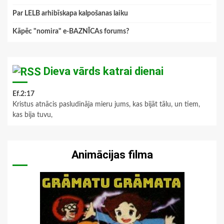
Par LELB arhibīskapa kalpošanas laiku
Kāpēc "nomira" e-BAZNĪCAs forums?
Dieva vārds katrai dienai
Ef.2:17
Kristus atnācis pasludināja mieru jums, kas bijāt tālu, un tiem,
kas bija tuvu,
Animācijas filma