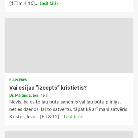
[1.Tim.4:16]...
Lasīt tālāk
E-APCERES
Vai esi jau “izcepts” kristietis?
Dr. Mārtiņš Luters
3
Nevis, ka es to jau būtu saņēmis vai jau būtu pilnīgs,
bet es dzenos, lai to satvertu, tāpat kā arī mani satvēris
Kristus Jēzus. [Fil.3:12]...
Lasīt tālāk