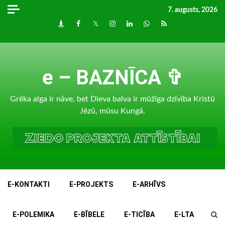
Skip
7. augusts, 2026
to
Draugiem
Facebook
Twitter
Instagram
LinkedIn
whatsapp
RSS
content
e – BAZNĪCA ✞
Grēka alga ir nāve, bet Dieva balva ir mūžīga dzīvība Kristū
Jēzū, mūsu Kungā.
E-KONTAKTI
E-PROJEKTS
E-ARHĪVS
E-POLEMIKA
E-BĪBELE
E-TICĪBA
E-LTA