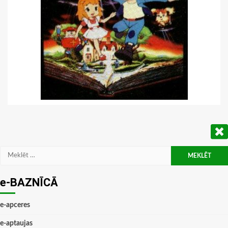
Meklēt:
e-BAZNĪCĀ
e-apceres
e-aptaujas