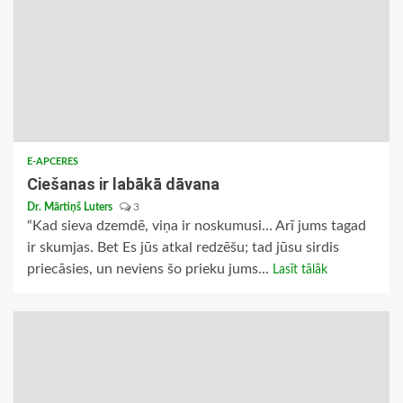
E-APCERES
Ciešanas ir labākā dāvana
Dr. Mārtiņš Luters
3
“Kad sieva dzemdē, viņa ir noskumusi… Arī jums tagad
ir skumjas. Bet Es jūs atkal redzēšu; tad jūsu sirdis
priecāsies, un neviens šo prieku jums...
Lasīt tālāk