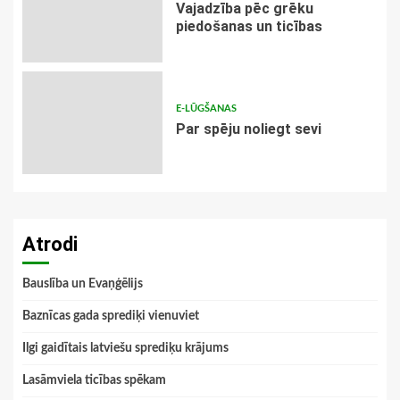
Vajadzība pēc grēku
piedošanas un ticības
E-LŪGŠANAS
Par spēju noliegt sevi
Atrodi
Bauslība un Evaņģēlijs
Baznīcas gada sprediķi vienuviet
Ilgi gaidītais latviešu sprediķu krājums
Lasāmviela ticības spēkam