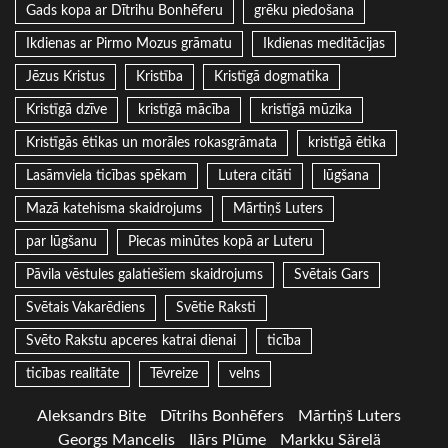
Gads kopa ar Dītrihu Bonhēferu
grēku piedošana
Ikdienas ar Pirmo Mozus grāmatu
Ikdienas meditācijas
Jēzus Kristus
Kristība
Kristīgā dogmatika
Kristīgā dzīve
kristīgā mācība
kristīgā mūzika
Kristīgās ētikas un morāles rokasgrāmata
kristīgā ētika
Lasāmviela ticības spēkam
Lutera citāti
lūgšana
Mazā katehisma skaidrojums
Mārtiņš Luters
par lūgšanu
Piecas minūtes kopā ar Luteru
Pāvila vēstules galatiešiem skaidrojums
Svētais Gars
Svētais Vakarēdiens
Svētie Raksti
Svēto Rakstu apceres katrai dienai
ticība
ticības realitāte
Tēvreize
velns
Aleksandrs Bite
Dītrihs Bonhēfers
Mārtiņš Luters
Georgs Mancelis
Ilārs Plūme
Markku Särelä