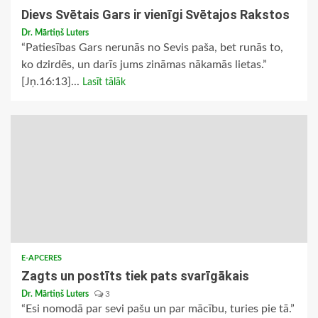
Dievs Svētais Gars ir vienīgi Svētajos Rakstos
Dr. Mārtiņš Luters
“Patiesības Gars nerunās no Sevis paša, bet runās to,
ko dzirdēs, un darīs jums zināmas nākamās lietas.”
[Jņ.16:13]...
Lasīt tālāk
E-APCERES
Zagts un postīts tiek pats svarīgākais
Dr. Mārtiņš Luters
3
“Esi nomodā par sevi pašu un par mācību, turies pie tā.”