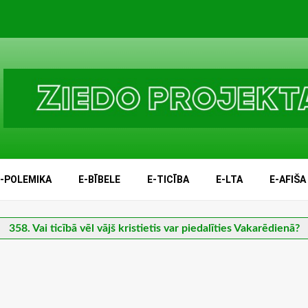
E-POLEMIKA
E-BĪBELE
E-TICĪBA
E-LTA
E-AFIŠA
358. Vai ticībā vēl vājš kristietis var piedalīties Vakarēdienā?