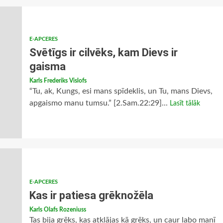
E-APCERES
Svētīgs ir cilvēks, kam Dievs ir
gaisma
Karls Frederiks Vislofs
“Tu, ak, Kungs, esi mans spīdeklis, un Tu, mans Dievs,
apgaismo manu tumsu.” [2.Sam.22:29]...
Lasīt tālāk
E-APCERES
Kas ir patiesa grēknožēla
Karls Olafs Rozeniuss
Tas bija grēks, kas atklājas kā grēks, un caur labo manī