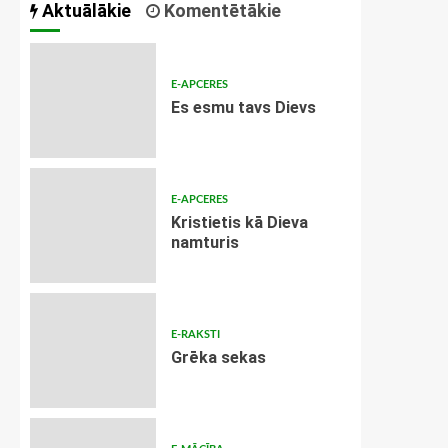
Aktuālākie
Komentētākie
E-APCERES
Es esmu tavs Dievs
E-APCERES
Kristietis kā Dieva
namturis
E-RAKSTI
Grēka sekas