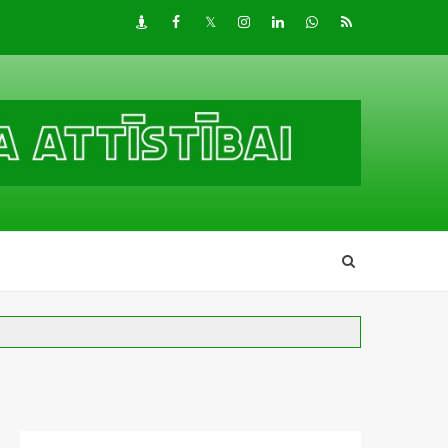
Draugiem
Facebook
Twitter
Instagram
LinkedIn
whatsapp
RSS