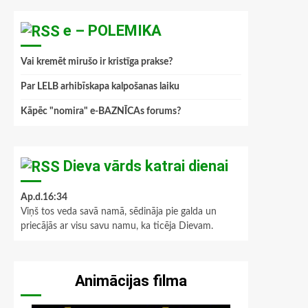
e – POLEMIKA
Vai kremēt mirušo ir kristīga prakse?
Par LELB arhibīskapa kalpošanas laiku
Kāpēc "nomira" e-BAZNĪCAs forums?
Dieva vārds katrai dienai
Ap.d.16:34
Viņš tos veda savā namā, sēdināja pie galda un
priecājās ar visu savu namu, ka ticēja Dievam.
Animācijas filma