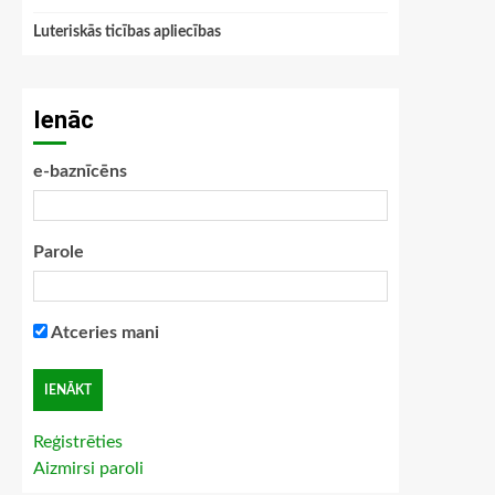
Luteriskās ticības apliecības
Ienāc
e-baznīcēns
Parole
Atceries mani
Reģistrēties
Aizmirsi paroli