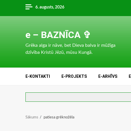
Skip
6. augusts, 2026
to
content
e – BAZNĪCA ✞
Grēka alga ir nāve, bet Dieva balva ir mūžīga
dzīvība Kristū Jēzū, mūsu Kungā.
E-KONTAKTI
E-PROJEKTS
E-ARHĪVS
Sākums
patiesa grēknožēla