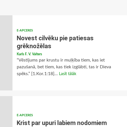
E-APCERES
Novest cilvēku pie patiesas
grēknožēlas
Karls F. V. Valters
“Vēstījums par krustu ir muļķība tiem, kas iet
pazušanā, bet tiem, kas tiek izglābti, tas ir Dieva
spēks.” [1.Kor.1:18]...
Lasīt tālāk
E-APCERES
Krist par upuri labiem nodomiem