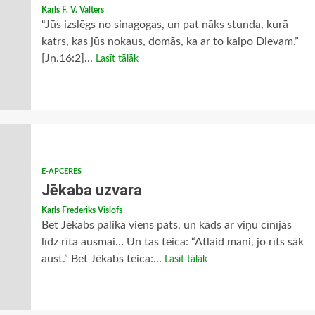
Karls F. V. Valters
“Jūs izslēgs no sinagogas, un pat nāks stunda, kurā
katrs, kas jūs nokaus, domās, ka ar to kalpo Dievam.”
[Jņ.16:2]...
Lasīt tālāk
E-APCERES
Jēkaba uzvara
Karls Frederiks Vislofs
Bet Jēkabs palika viens pats, un kāds ar viņu cīnījās
līdz rīta ausmai… Un tas teica: “Atlaid mani, jo rīts sāk
aust.” Bet Jēkabs teica:...
Lasīt tālāk