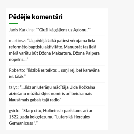
Pēdējie komentāri
Janis Karklins
: “
"Gluži kā gājiens uz Aglonu.."
”
martinsz
: “
Jā, pēdējā laikā patiesi vērojama liela
reformēto baptistu aktivitāte. Manuprāt tas lielā
mērā varētu būt Džona Makartura, Džona Paipera
nopelns…
”
Roberto
: “
līdzībā es teiktu: .. suņi rej, bet karavāna
iet tālāk.
”
talyc
: “
…līdz ar luterāņu mācītāja Ulda Rožkalna
aiziešanu mūžībā šķiet nomiris arī beidzamais
klausāmais gabals tajā radio
”
gviclo
: “
Starp citu, Holbeins ir pazīstams arī ar
1522. gada kokgriezumu "Luters kā Hercules
Germanicuss ".
”