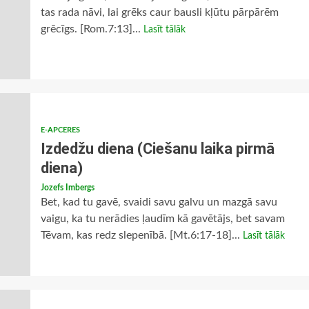
tas rada nāvi, lai grēks caur bausli kļūtu pārpārēm
grēcīgs. [Rom.7:13]...
Lasīt tālāk
E-APCERES
Izdedžu diena (Ciešanu laika pirmā
diena)
Jozefs Imbergs
Bet, kad tu gavē, svaidi savu galvu un mazgā savu
vaigu, ka tu nerādies ļaudīm kā gavētājs, bet savam
Tēvam, kas redz slepenībā. [Mt.6:17-18]...
Lasīt tālāk