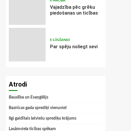
E-MĀCĪBA
Vajadzība pēc grēku
piedošanas un ticības
E-LŪGŠANAS
Par spēju noliegt sevi
Atrodi
Bauslība un Evaņģēlijs
Baznīcas gada sprediķi vienuviet
Ilgi gaidītais latviešu sprediķu krājums
Lasāmviela ticības spēkam