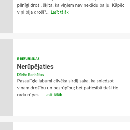
pilnīgi droši, šķita, ka viņiem nav nekādu baiļu. Kāpēc
viņi bija droši?...
Lasīt tālāk
E-REFLEKSIJAS
Nerūpējaties
Dītrihs Bonhēfers
Pasaulīgie labumi cilvēka sirdij saka, ka sniedzot
viņam drošību un bezrūpību; bet patiesībā tieši tie
rada rūpes....
Lasīt tālāk