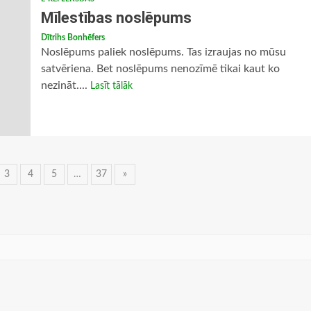
Mīlestības noslēpums
Dītrihs Bonhēfers
Noslēpums paliek noslēpums. Tas izraujas no mūsu
satvēriena. Bet noslēpums nenozīmē tikai kaut ko
nezināt....
Lasīt tālāk
3
4
5
…
37
»
ija