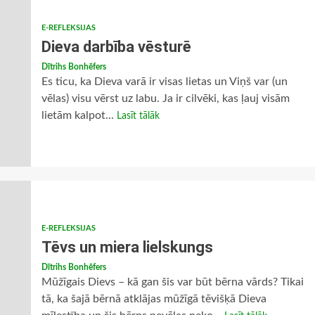
E-REFLEKSIJAS
Dieva darbība vēsturē
Dītrihs Bonhēfers
Es ticu, ka Dieva varā ir visas lietas un Viņš var (un
vēlas) visu vērst uz labu. Ja ir cilvēki, kas ļauj visām
lietām kalpot...
Lasīt tālāk
E-REFLEKSIJAS
Tēvs un miera lielskungs
Dītrihs Bonhēfers
Mūžīgais Dievs – kā gan šis var būt bērna vārds? Tikai
tā, ka šajā bērnā atklājas mūžīgā tēvišķā Dieva