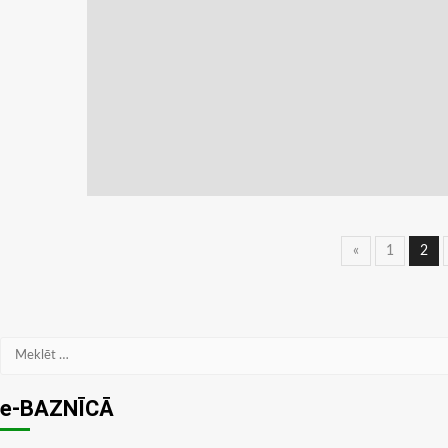
Ziņu
«
1
2
navigāc
Meklēt:
e-BAZNĪCĀ