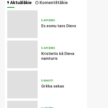
Aktuālākie
Komentētākie
E-APCERES
Es esmu tavs Dievs
E-APCERES
Kristietis kā Dieva
namturis
E-RAKSTI
Grēka sekas