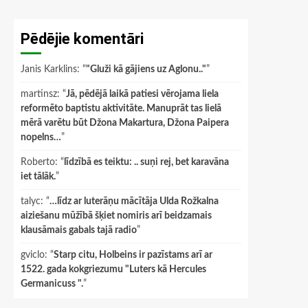
Pēdējie komentāri
Janis Karklins
: “
"Gluži kā gājiens uz Aglonu.."
”
martinsz
: “
Jā, pēdējā laikā patiesi vērojama liela
reformēto baptistu aktivitāte. Manuprāt tas lielā
mērā varētu būt Džona Makartura, Džona Paipera
nopelns…
”
Roberto
: “
līdzībā es teiktu: .. suņi rej, bet karavāna
iet tālāk.
”
talyc
: “
…līdz ar luterāņu mācītāja Ulda Rožkalna
aiziešanu mūžībā šķiet nomiris arī beidzamais
klausāmais gabals tajā radio
”
gviclo
: “
Starp citu, Holbeins ir pazīstams arī ar
1522. gada kokgriezumu "Luters kā Hercules
Germanicuss ".
”