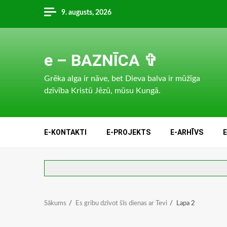
Skip
9. augusts, 2026
to
content
e – BAZNĪCA ✞
Grēka alga ir nāve, bet Dieva balva ir mūžīga
dzīvība Kristū Jēzū, mūsu Kungā.
E-KONTAKTI
E-PROJEKTS
E-ARHĪVS
Sākums
Es gribu dzīvot šīs dienas ar Tevi
Lapa 2