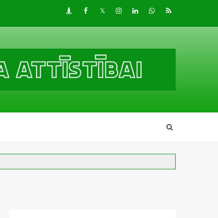
Draugiem
Facebook
Twitter
Instagram
LinkedIn
whatsapp
RSS