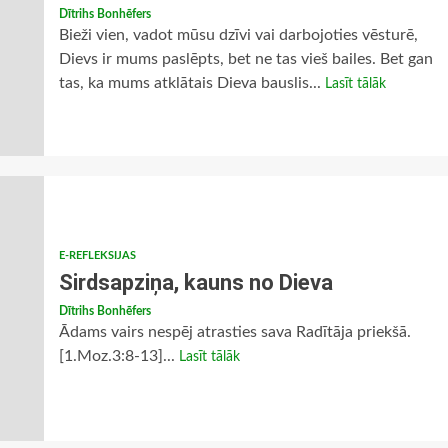
Dītrihs Bonhēfers
Bieži vien, vadot mūsu dzīvi vai darbojoties vēsturē,
Dievs ir mums paslēpts, bet ne tas vieš bailes. Bet gan
tas, ka mums atklātais Dieva bauslis...
Lasīt tālāk
E-REFLEKSIJAS
Sirdsapziņa, kauns no Dieva
Dītrihs Bonhēfers
Ādams vairs nespēj atrasties sava Radītāja priekšā.
[1.Moz.3:8-13]...
Lasīt tālāk