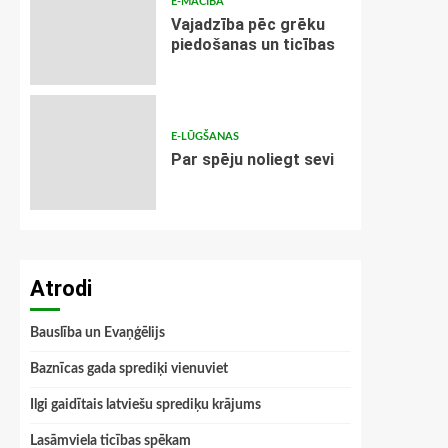
E-MĀCĪBA
Vajadzība pēc grēku
piedošanas un ticības
E-LŪGŠANAS
Par spēju noliegt sevi
Atrodi
Bauslība un Evaņģēlijs
Baznīcas gada sprediķi vienuviet
Ilgi gaidītais latviešu sprediķu krājums
Lasāmviela ticības spēkam