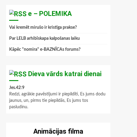
e – POLEMIKA
Vai kremēt mirušo ir kristīga prakse?
Par LELB arhibīskapa kalpošanas laiku
Kāpēc "nomira" e-BAZNĪCAs forums?
Dieva vārds katrai dienai
Jes.42:9
Redzi, agrākie pavēstījumi ir piepildīti, Es jums dodu
jaunus, un, pirms tie piepildās, Es jums tos
pasludinu.
Animācijas filma