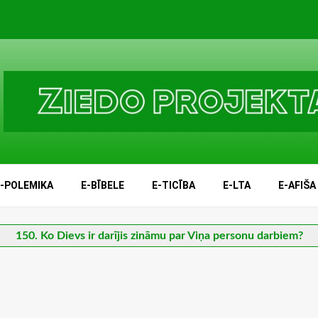
E-POLEMIKA
E-BĪBELE
E-TICĪBA
E-LTA
E-AFIŠA
150. Ko Dievs ir darījis zināmu par Viņa personu darbiem?