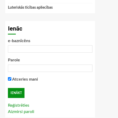
Luteriskās ticības apliecības
Ienāc
e-baznīcēns
Parole
Atceries mani
Reģistrēties
Aizmirsi paroli