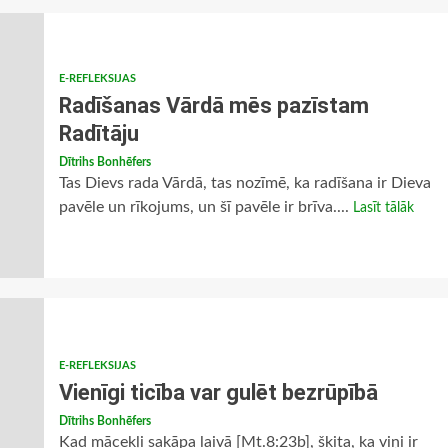
E-REFLEKSIJAS
Radīšanas Vārdā mēs pazīstam
Radītāju
Dītrihs Bonhēfers
Tas Dievs rada Vārdā, tas nozīmē, ka radīšana ir Dieva
pavēle un rīkojums, un šī pavēle ir brīva....
Lasīt tālāk
E-REFLEKSIJAS
Vienīgi ticība var gulēt bezrūpībā
Dītrihs Bonhēfers
Kad mācekļi sakāpa laivā [Mt.8:23b], šķita, ka viņi ir