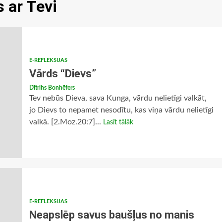
s ar Tevi
E-REFLEKSIJAS
Vārds “Dievs”
Dītrihs Bonhēfers
Tev nebūs Dieva, sava Kunga, vārdu nelietīgi valkāt,
jo Dievs to nepamet nesodītu, kas viņa vārdu nelietīgi
valkā. [2.Moz.20:7]...
Lasīt tālāk
E-REFLEKSIJAS
Neapslēp savus baušļus no manis