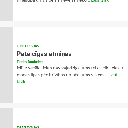
mīlestība un šis bērns nevēlas neko...
Lasīt tālāk
E-REFLEKSIJAS
Pateicīgas atmiņas
Dītrihs Bonhēfers
Mīļie vecāki! Man nav vajadzīgs jums teikt, cik lielas ir
manas ilgas pēc brīvības un pēc jums visiem....
Lasīt
tālāk
E-REFLEKSIJAS