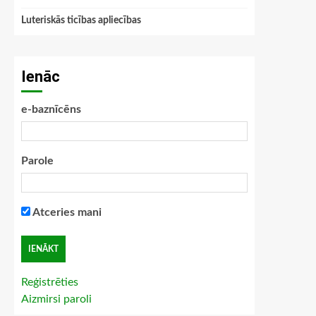
Luteriskās ticības apliecības
Ienāc
e-baznīcēns
Parole
Atceries mani
Reģistrēties
Aizmirsi paroli