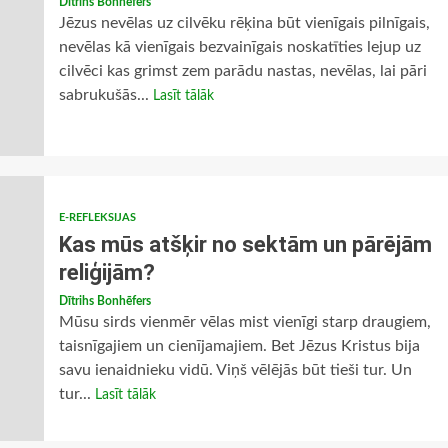
Dītrihs Bonhēfers
Jēzus nevēlas uz cilvēku rēķina būt vienīgais pilnīgais,
nevēlas kā vienīgais bezvainīgais noskatīties lejup uz
cilvēci kas grimst zem parādu nastas, nevēlas, lai pāri
sabrukušās...
Lasīt tālāk
E-REFLEKSIJAS
Kas mūs atšķir no sektām un pārējām
reliģijām?
Dītrihs Bonhēfers
Mūsu sirds vienmēr vēlas mist vienīgi starp draugiem,
taisnīgajiem un cienījamajiem. Bet Jēzus Kristus bija
savu ienaidnieku vidū. Viņš vēlējās būt tieši tur. Un
tur...
Lasīt tālāk