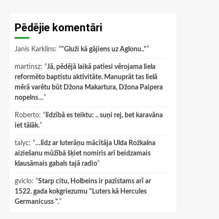
Pēdējie komentāri
Janis Karklins
: “
"Gluži kā gājiens uz Aglonu.."
”
martinsz
: “
Jā, pēdējā laikā patiesi vērojama liela
reformēto baptistu aktivitāte. Manuprāt tas lielā
mērā varētu būt Džona Makartura, Džona Paipera
nopelns…
”
Roberto
: “
līdzībā es teiktu: .. suņi rej, bet karavāna
iet tālāk.
”
talyc
: “
…līdz ar luterāņu mācītāja Ulda Rožkalna
aiziešanu mūžībā šķiet nomiris arī beidzamais
klausāmais gabals tajā radio
”
gviclo
: “
Starp citu, Holbeins ir pazīstams arī ar
1522. gada kokgriezumu "Luters kā Hercules
Germanicuss ".
”