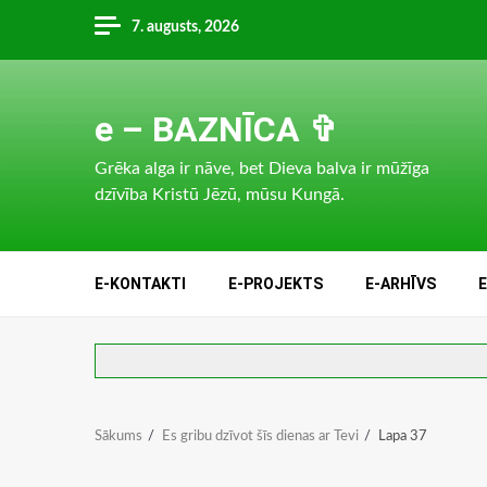
Skip
7. augusts, 2026
to
content
e – BAZNĪCA ✞
Grēka alga ir nāve, bet Dieva balva ir mūžīga
dzīvība Kristū Jēzū, mūsu Kungā.
E-KONTAKTI
E-PROJEKTS
E-ARHĪVS
Sākums
Es gribu dzīvot šīs dienas ar Tevi
Lapa 37