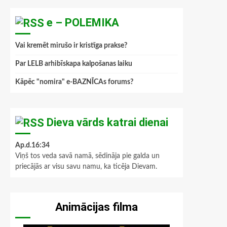
e – POLEMIKA
Vai kremēt mirušo ir kristīga prakse?
Par LELB arhibīskapa kalpošanas laiku
Kāpēc "nomira" e-BAZNĪCAs forums?
Dieva vārds katrai dienai
Ap.d.16:34
Viņš tos veda savā namā, sēdināja pie galda un
priecājās ar visu savu namu, ka ticēja Dievam.
Animācijas filma