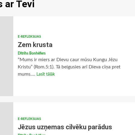
s ar Tevi
E-REFLEKSIJAS
Zem krusta
Dītrihs Bonhēfers
“Mums ir miers ar Dievu caur mūsu Kungu Jēzu
Kristu” (Rom.5:1). Tā beigusies arī Dieva cīņa pret
mums....
Lasīt tālāk
E-REFLEKSIJAS
Jēzus uzņemas cilvēku parādus