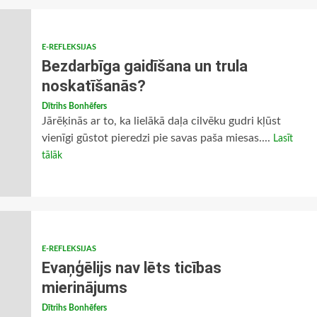
E-REFLEKSIJAS
Bezdarbīga gaidīšana un trula
noskatīšanās?
Dītrihs Bonhēfers
Jārēķinās ar to, ka lielākā daļa cilvēku gudri kļūst
vienīgi gūstot pieredzi pie savas paša miesas....
Lasīt
tālāk
E-REFLEKSIJAS
Evaņģēlijs nav lēts ticības
mierinājums
Dītrihs Bonhēfers