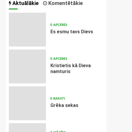
Aktuālākie
Komentētākie
E-APCERES
Es esmu tavs Dievs
E-APCERES
Kristietis kā Dieva
namturis
E-RAKSTI
Grēka sekas