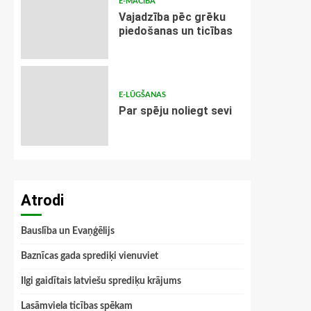
E-MĀCĪBA
Vajadzība pēc grēku
piedošanas un ticības
E-LŪGŠANAS
Par spēju noliegt sevi
Atrodi
Bauslība un Evaņģēlijs
Baznīcas gada sprediķi vienuviet
Ilgi gaidītais latviešu sprediķu krājums
Lasāmviela ticības spēkam