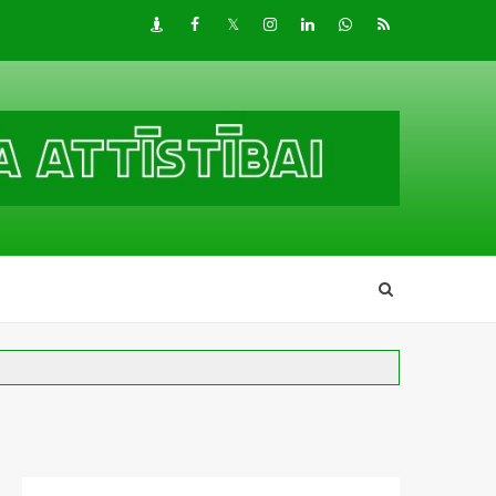
Draugiem
Facebook
Twitter
Instagram
LinkedIn
whatsapp
RSS