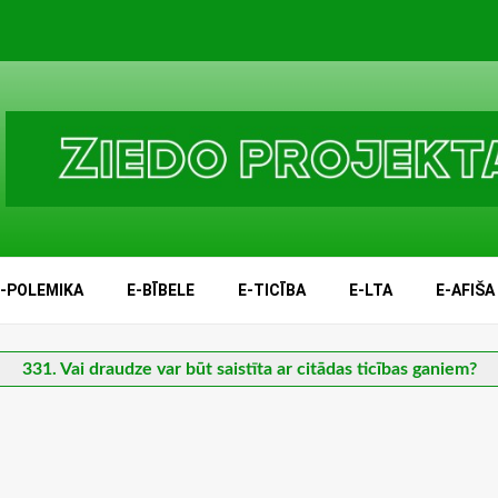
E-POLEMIKA
E-BĪBELE
E-TICĪBA
E-LTA
E-AFIŠA
331. Vai draudze var būt saistīta ar citādas ticības ganiem?