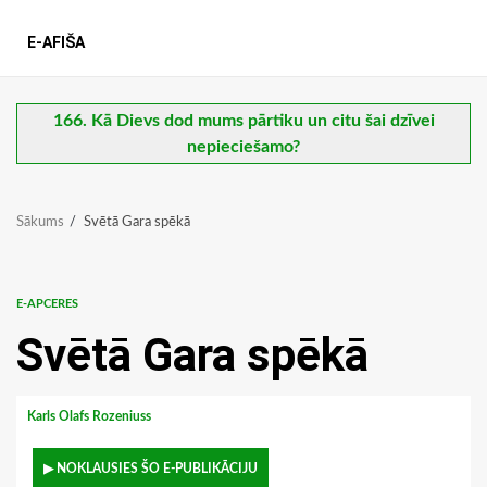
E-AFIŠA
166. Kā Dievs dod mums pārtiku un citu šai dzīvei
nepieciešamo?
Sākums
Svētā Gara spēkā
E-APCERES
Svētā Gara spēkā
Karls Olafs Rozeniuss
▶ NOKLAUSIES ŠO E-PUBLIKĀCIJU