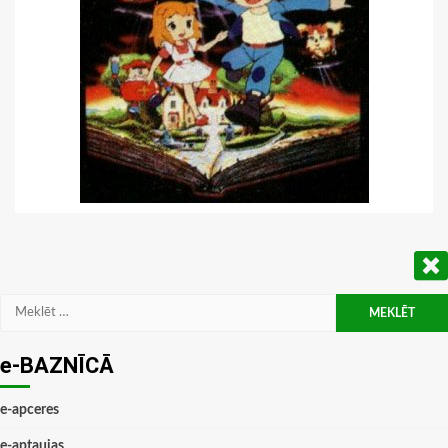
Meklēt:
e-BAZNĪCĀ
e-apceres
e-aptaujas