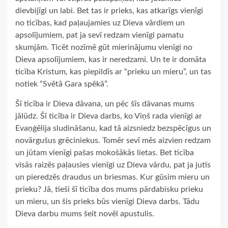
dievbijīgi un labi. Bet tas ir prieks, kas atkarīgs vienīgi
no ticības, kad paļaujamies uz Dieva vārdiem un
apsolījumiem, pat ja sevī redzam vienīgi pamatu
skumjām. Ticēt nozīmē gūt mierinājumu vienīgi no
Dieva apsolījumiem, kas ir neredzami. Un te ir domāta
ticība Kristum, kas piepildīs ar “prieku un mieru”, un tas
notiek “Svētā Gara spēkā”.
Šī ticība ir Dieva dāvana, un pēc šīs dāvanas mums
jālūdz. Šī ticība ir Dieva darbs, ko Viņš rada vienīgi ar
Evaņģēlija sludināšanu, kad tā aizsniedz bezspēcīgus un
novārgušus grēciniekus. Tomēr sevī mēs aizvien redzam
un jūtam vienīgi pašas mokošākās lietas. Bet ticība
visās raizēs paļausies vienīgi uz Dieva vārdu, pat ja jutīs
un pieredzēs draudus un briesmas. Kur gūsim mieru un
prieku? Jā, tieši šī ticība dos mums pārdabisku prieku
un mieru, un šis prieks būs vienīgi Dieva darbs. Tādu
Dieva darbu mums šeit novēl apustulis.