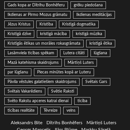
Gads kopa ar Dītrihu Bonhēferu
grēku piedošana
Ikdienas ar Pirmo Mozus grāmatu
Ikdienas meditācijas
Jēzus Kristus
Kristība
Kristīgā dogmatika
Kristīgā dzīve
kristīgā mācība
kristīgā mūzika
Kristīgās ētikas un morāles rokasgrāmata
kristīgā ētika
Lasāmviela ticības spēkam
Lutera citāti
lūgšana
Mazā katehisma skaidrojums
Mārtiņš Luters
par lūgšanu
Piecas minūtes kopā ar Luteru
Pāvila vēstules galatiešiem skaidrojums
Svētais Gars
Svētais Vakarēdiens
Svētie Raksti
Svēto Rakstu apceres katrai dienai
ticība
ticības realitāte
Tēvreize
velns
Aleksandrs Bite
Dītrihs Bonhēfers
Mārtiņš Luters
Georgs Mancelis
Ilārs Plūme
Markku Särelä