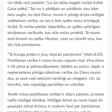
Un tālāk viņš piebilst: “Lai jūs kļūtu bagāti cerībā Svētā
Gara spēkā.” Tas nu ir pēdējais un saldākais visu labo
lietu auglis, ko dod Dievs: mums ir pilnīgi droša mūžīgās
svētlaimes cerība, un tas ir liels spēks mūsu kristīgajā
ticībā. Šī cerība piešķir labprātību un spēku uzticīgam
skrējienam sacīkstēs, kas stāv mūsu priekšā. Tā mums
dod drosmi un spēku rīkoties, ciest un izturēt visu, kas
šai cīņā paredzams.
“Tā Kunga prieks ir jūsu stiprais patvērums” [Neh.8:10].
Pestīšanas cerība ir mūsu bruņu cepure cīņā. Visa dzīve
ir tik pilna ar pārbaudījumiem, bēdām un postu, tāpēc ir
nepieciešama pilnīga nākotnes cerība, ko Dievs mums
dos, ja savā ceļā nebūsim nevērīgi un miegaini. Un, lai
izturētu, būs vajadzīga pacietība un uzticība.
Tomēr mūsu pestīšanas cerībai ir stiprs pamats, jo esam
radīti mūžīgai dzīvībai. Mūžīgai dzīvei un nevis īsajai šīs
pasaules dzīvei Kristus ir nodevis Sevi par izpirkšanas