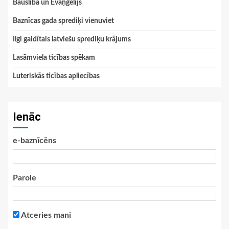
Bauslība un Evaņģēlijs
Baznīcas gada sprediķi vienuviet
Ilgi gaidītais latviešu sprediķu krājums
Lasāmviela ticības spēkam
Luteriskās ticības apliecības
Ienāc
e-baznīcēns
Parole
Atceries mani