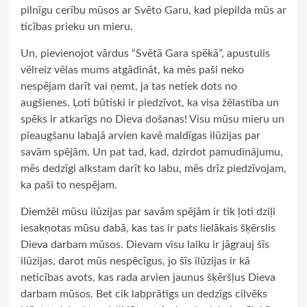
pilnīgu cerību mūsos ar Svēto Garu, kad piepilda mūs ar
ticības prieku un mieru.
Un, pievienojot vārdus “Svētā Gara spēkā”, apustulis
vēlreiz vēlas mums atgādināt, ka mēs paši neko
nespējam darīt vai ņemt, ja tas netiek dots no
augšienes. Ļoti būtiski ir piedzīvot, ka visa žēlastība un
spēks ir atkarīgs no Dieva došanas! Visu mūsu mieru un
pieaugšanu labajā arvien kavē maldīgas ilūzijas par
savām spējām. Un pat tad, kad, dzirdot pamudinājumu,
mēs dedzīgi alkstam darīt ko labu, mēs drīz piedzīvojam,
ka paši to nespējam.
Diemžēl mūsu ilūzijas par savām spējām ir tik ļoti dziļi
iesakņotas mūsu dabā, kas tas ir pats lielākais šķērslis
Dieva darbam mūsos. Dievam visu laiku ir jāgrauj šīs
ilūzijas, darot mūs nespēcīgus, jo šīs ilūzijas ir kā
neticības avots, kas rada arvien jaunus šķēršļus Dieva
darbam mūsos. Bet cik labprātīgs un dedzīgs cilvēks