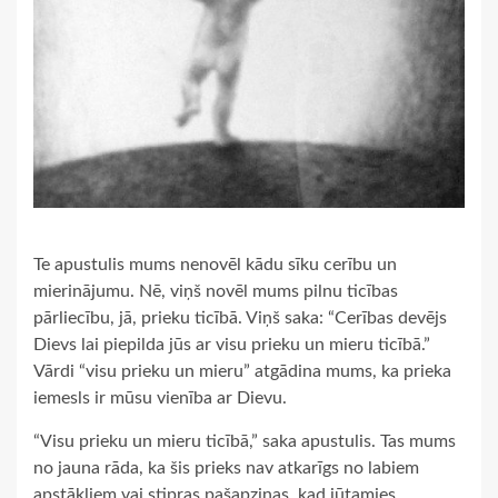
Te apustulis mums nenovēl kādu sīku cerību un
mierinājumu. Nē, viņš novēl mums pilnu ticības
pārliecību, jā, prieku ticībā. Viņš saka: “Cerības devējs
Dievs lai piepilda jūs ar visu prieku un mieru ticībā.”
Vārdi “visu prieku un mieru” atgādina mums, ka prieka
iemesls ir mūsu vienība ar Dievu.
“Visu prieku un mieru ticībā,” saka apustulis. Tas mums
no jauna rāda, ka šis prieks nav atkarīgs no labiem
apstākļiem vai stipras pašapziņas, kad jūtamies