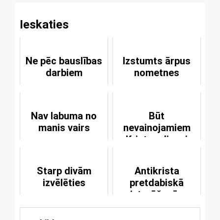
Ieskaties
Ne pēc bauslības
Izstumts ārpus
darbiem
nometnes
Nav labuma no
Būt
manis vairs
nevainojamiem
Kristus dienai
Starp divām
Antikrista
izvēlēties
pretdabiskā
izturēšanās