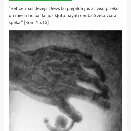
“Bet cerības devējs Dievs lai piepilda jūs ar visu prieku
un mieru ticībā, lai jūs kļūtu bagāti cerībā Svētā Gara
spēkā.” [Rom.15:13]