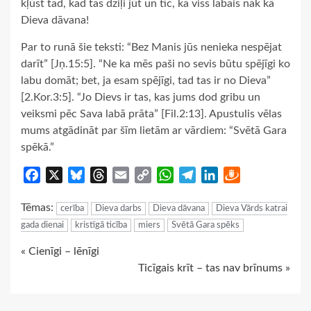
kļūst tad, kad tas dziļi jūt un tic, ka viss labais nāk kā
Dieva dāvana!
Par to runā šie teksti: “Bez Manis jūs nenieka nespējat
darīt” [Jņ.15:5]. “Ne ka mēs paši no sevis būtu spējīgi ko
labu domāt; bet, ja esam spējīgi, tad tas ir no Dieva”
[2.Kor.3:5]. “Jo Dievs ir tas, kas jums dod gribu un
veiksmi pēc Sava labā prāta” [Fil.2:13]. Apustulis vēlas
mums atgādināt par šīm lietām ar vārdiem: “Svētā Gara
spēkā.”
Facebook
X
Bluesky
Threads
Email
Copy
WhatsApp
Telegram
LinkedIn
Draugiem
Link
Tēmas:
cerība
Dieva darbs
Dieva dāvana
Dieva Vārds katrai
gada dienai
kristīgā ticība
miers
Svētā Gara spēks
Continue
« Cienīgi – lēnīgi
Ticīgais krīt – tas nav brīnums »
Reading