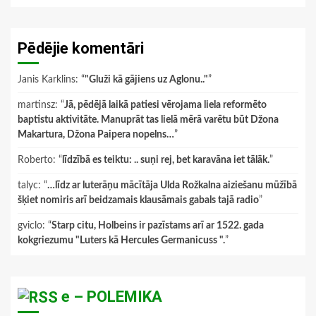
Pēdējie komentāri
Janis Karklins
: “
"Gluži kā gājiens uz Aglonu.."
”
martinsz
: “
Jā, pēdējā laikā patiesi vērojama liela reformēto
baptistu aktivitāte. Manuprāt tas lielā mērā varētu būt Džona
Makartura, Džona Paipera nopelns…
”
Roberto
: “
līdzībā es teiktu: .. suņi rej, bet karavāna iet tālāk.
”
talyc
: “
…līdz ar luterāņu mācītāja Ulda Rožkalna aiziešanu mūžībā
šķiet nomiris arī beidzamais klausāmais gabals tajā radio
”
gviclo
: “
Starp citu, Holbeins ir pazīstams arī ar 1522. gada
kokgriezumu "Luters kā Hercules Germanicuss ".
”
e – POLEMIKA