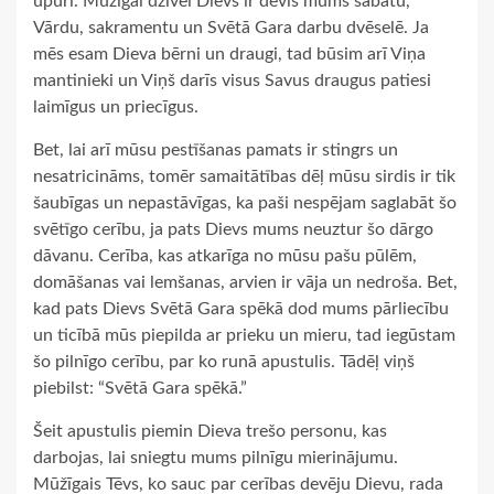
upuri. Mūžīgai dzīvei Dievs ir devis mums sabatu,
Vārdu, sakramentu un Svētā Gara darbu dvēselē. Ja
mēs esam Dieva bērni un draugi, tad būsim arī Viņa
mantinieki un Viņš darīs visus Savus draugus patiesi
laimīgus un priecīgus.
Bet, lai arī mūsu pestīšanas pamats ir stingrs un
nesatricināms, tomēr samaitātības dēļ mūsu sirdis ir tik
šaubīgas un nepastāvīgas, ka paši nespējam saglabāt šo
svētīgo cerību, ja pats Dievs mums neuztur šo dārgo
dāvanu. Cerība, kas atkarīga no mūsu pašu pūlēm,
domāšanas vai lemšanas, arvien ir vāja un nedroša. Bet,
kad pats Dievs Svētā Gara spēkā dod mums pārliecību
un ticībā mūs piepilda ar prieku un mieru, tad iegūstam
šo pilnīgo cerību, par ko runā apustulis. Tādēļ viņš
piebilst: “Svētā Gara spēkā.”
Šeit apustulis piemin Dieva trešo personu, kas
darbojas, lai sniegtu mums pilnīgu mierinājumu.
Mūžīgais Tēvs, ko sauc par cerības devēju Dievu, rada