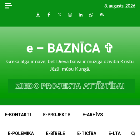
Skip
8. augusts, 2026
to
Draugiem
Facebook
Twitter
Instagram
LinkedIn
whatsapp
RSS
content
e – BAZNĪCA ✞
Grēka alga ir nāve, bet Dieva balva ir mūžīga dzīvība Kristū
Jēzū, mūsu Kungā.
E-KONTAKTI
E-PROJEKTS
E-ARHĪVS
E-POLEMIKA
E-BĪBELE
E-TICĪBA
E-LTA