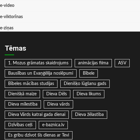
e-video
e-viktorīnas
e-ziņas
Tēmas
1. Mozus grāmatas skaidrojums
animācijas filma
ASV
Bauslības un Evaņģēlija noslēpumi
Bībele
Bībeles mācības studijas
Dienišķo lūgšanu gads
Dienišķā maize
Dieva Dēls
Dieva likums
Dieva mīlestība
Dieva vārds
Dieva Vārds katrai gada dienai
Dieva žēlastība
Dzīvības ceļš
e-baznica.lv
Es gribu dzīvot šīs dienas ar Tevi