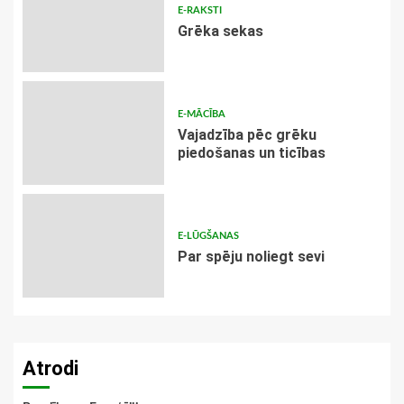
E-RAKSTI
Grēka sekas
E-MĀCĪBA
Vajadzība pēc grēku
piedošanas un ticības
E-LŪGŠANAS
Par spēju noliegt sevi
Atrodi