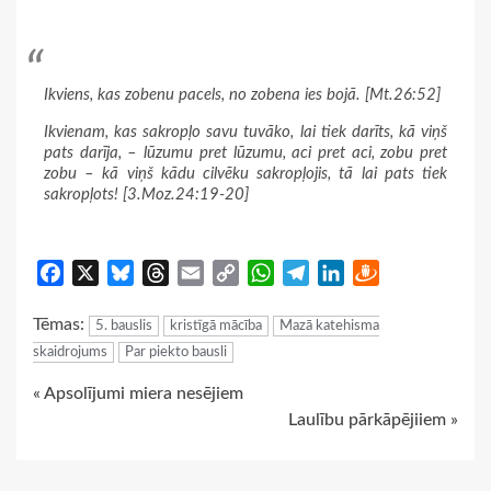
Ikviens, kas zobenu pacels, no zobena ies bojā. [Mt.26:52]
Ikvienam, kas sakropļo savu tuvāko, lai tiek darīts, kā viņš
pats darīja, – lūzumu pret lūzumu, aci pret aci, zobu pret
zobu – kā viņš kādu cilvēku sakropļojis, tā lai pats tiek
sakropļots! [3.Moz.24:19-20]
Facebook
X
Bluesky
Threads
Email
Copy
WhatsApp
Telegram
LinkedIn
Draugiem
Link
Tēmas:
5. bauslis
kristīgā mācība
Mazā katehisma
skaidrojums
Par piekto bausli
Continue
« Apsolījumi miera nesējiem
Laulību pārkāpējiiem »
Reading