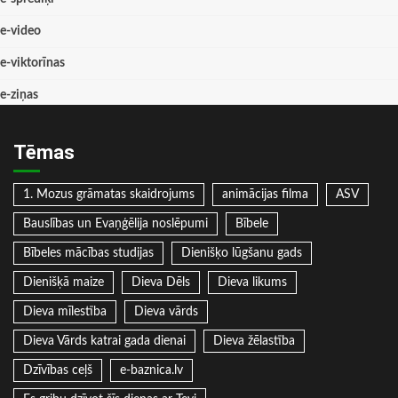
e-video
e-viktorīnas
e-ziņas
Tēmas
1. Mozus grāmatas skaidrojums
animācijas filma
ASV
Bauslības un Evaņģēlija noslēpumi
Bībele
Bībeles mācības studijas
Dienišķo lūgšanu gads
Dienišķā maize
Dieva Dēls
Dieva likums
Dieva mīlestība
Dieva vārds
Dieva Vārds katrai gada dienai
Dieva žēlastība
Dzīvības ceļš
e-baznica.lv