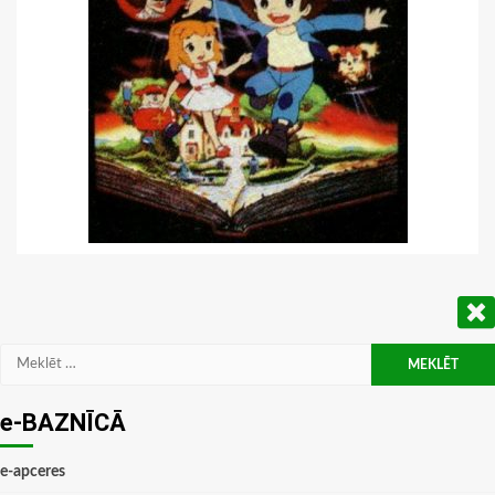
Meklēt:
e-BAZNĪCĀ
e-apceres