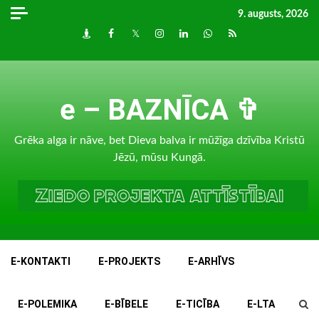
Skip
9. augusts, 2026
to
Draugiem
Facebook
Twitter
Instagram
LinkedIn
whatsapp
RSS
content
e – BAZNĪCA ✞
Grēka alga ir nāve, bet Dieva balva ir mūžīga dzīvība Kristū
Jēzū, mūsu Kungā.
E-KONTAKTI
E-PROJEKTS
E-ARHĪVS
E-POLEMIKA
E-BĪBELE
E-TICĪBA
E-LTA