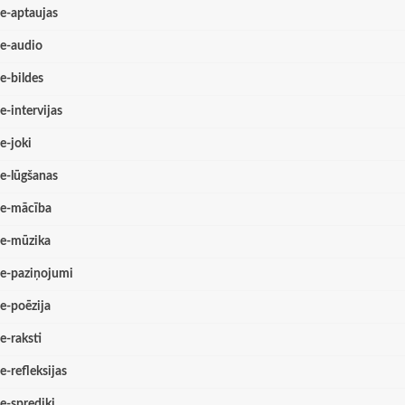
e-aptaujas
e-audio
e-bildes
e-intervijas
e-joki
e-lūgšanas
e-mācība
e-mūzika
e-paziņojumi
e-poēzija
e-raksti
e-refleksijas
e-sprediķi