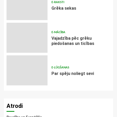
E-RAKSTI
Grēka sekas
E-MĀCĪBA
Vajadzība pēc grēku
piedošanas un ticības
E-LŪGŠANAS
Par spēju noliegt sevi
Atrodi