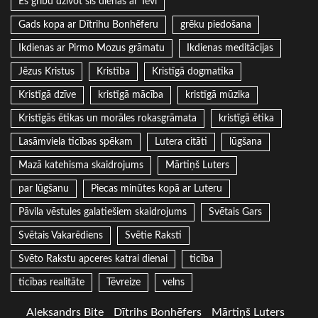
Es gribu dzīvot šīs dienas ar Tevi
Gads kopa ar Dītrihu Bonhēferu
grēku piedošana
Ikdienas ar Pirmo Mozus grāmatu
Ikdienas meditācijas
Jēzus Kristus
Kristība
Kristīgā dogmatika
Kristīgā dzīve
kristīgā mācība
kristīgā mūzika
Kristīgās ētikas un morāles rokasgrāmata
kristīgā ētika
Lasāmviela ticības spēkam
Lutera citāti
lūgšana
Mazā katehisma skaidrojums
Mārtiņš Luters
par lūgšanu
Piecas minūtes kopā ar Luteru
Pāvila vēstules galatiešiem skaidrojums
Svētais Gars
Svētais Vakarēdiens
Svētie Raksti
Svēto Rakstu apceres katrai dienai
ticība
ticības realitāte
Tēvreize
velns
Aleksandrs Bite
Dītrihs Bonhēfers
Mārtiņš Luters