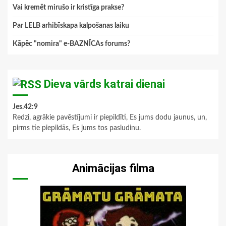
Vai kremēt mirušo ir kristīga prakse?
Par LELB arhibīskapa kalpošanas laiku
Kāpēc "nomira" e-BAZNĪCAs forums?
Dieva vārds katrai dienai
Jes.42:9
Redzi, agrākie pavēstījumi ir piepildīti, Es jums dodu jaunus, un,
pirms tie piepildās, Es jums tos pasludinu.
Animācijas filma