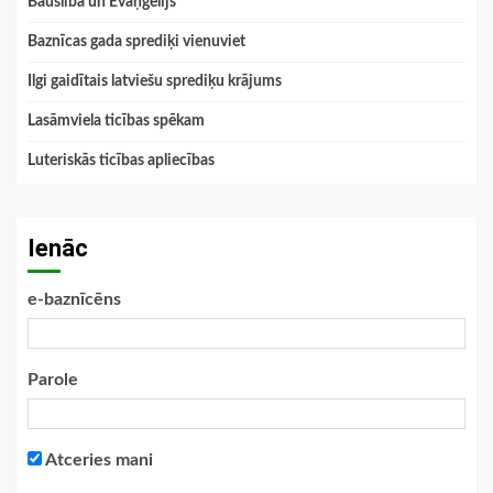
Bauslība un Evaņģēlijs
Baznīcas gada sprediķi vienuviet
Ilgi gaidītais latviešu sprediķu krājums
Lasāmviela ticības spēkam
Luteriskās ticības apliecības
Ienāc
e-baznīcēns
Parole
Atceries mani