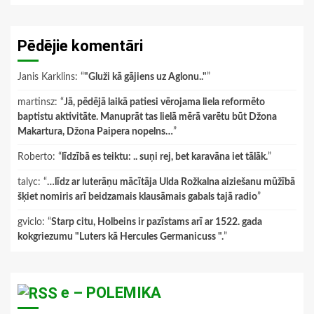
Pēdējie komentāri
Janis Karklins
: “
"Gluži kā gājiens uz Aglonu.."
”
martinsz
: “
Jā, pēdējā laikā patiesi vērojama liela reformēto
baptistu aktivitāte. Manuprāt tas lielā mērā varētu būt Džona
Makartura, Džona Paipera nopelns…
”
Roberto
: “
līdzībā es teiktu: .. suņi rej, bet karavāna iet tālāk.
”
talyc
: “
…līdz ar luterāņu mācītāja Ulda Rožkalna aiziešanu mūžībā
šķiet nomiris arī beidzamais klausāmais gabals tajā radio
”
gviclo
: “
Starp citu, Holbeins ir pazīstams arī ar 1522. gada
kokgriezumu "Luters kā Hercules Germanicuss ".
”
e – POLEMIKA