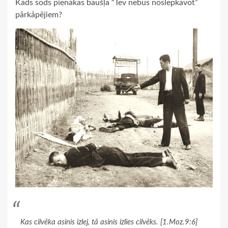
Kāds sods pienākas baušļa “Tev nebūs noslepkavot”
pārkāpējiem?
Kas cilvēka asinis izlej, tā asinis izlies cilvēks. [1.Moz.9:6]