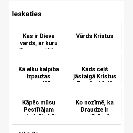
Ieskaties
Kas ir Dieva
Vārds Kristus
vārds, ar kuru
Kunga svētība
tiek dota visai
Baznīcai un
Kā elku kalpība
Kāds ceļš
katram kristietim
izpaužas
jāstaigā Kristus
atsevišķi?
pasaulē?
Baznīcai šajā
laicīgās zemes
dzīves posmā?
Kāpēc mūsu
Ko nozīmē, ka
Pestītājam
Draudze ir
vajadzēja būt
pastāvīga?
patiesam
Dievam?