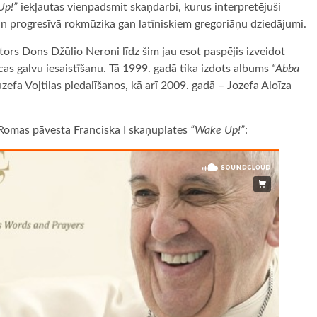
Up!”
iekļautas vienpadsmit skaņdarbi, kurus interpretējuši
n progresīvā rokmūzika gan latīniskiem gregoriāņu dziedājumi.
ors Dons Džūlio Neroni līdz šim jau esot paspējis izveidot
as galvu iesaistīšanu. Tā 1999. gadā tika izdots albums
“Abba
zefa Vojtilas piedalīšanos, kā arī 2009. gadā – Jozefa Aloīza
Romas pāvesta Franciska I skaņuplates
“Wake Up!”
: