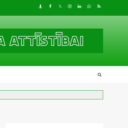
Draugiem
Facebook
Twitter
Instagram
LinkedIn
whatsapp
RSS