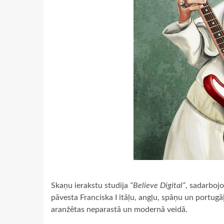
Skaņu ierakstu studija
“Believe Digital”
, sadarbojo
pāvesta Franciska I itāļu, angļu, spāņu un portugā
aranžētas neparastā un modernā veidā.