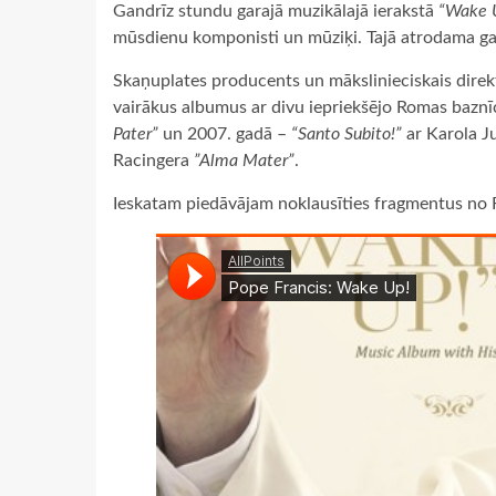
Gandrīz stundu garajā muzikālajā ierakstā
“Wake 
mūsdienu komponisti un mūziķi. Tajā atrodama ga
Skaņuplates producents un mākslinieciskais direkt
vairākus albumus ar divu iepriekšējo Romas baznīc
Pater”
un 2007. gadā –
“Santo Subito!”
ar Karola Ju
Racingera
”Alma Mater”
.
Ieskatam piedāvājam noklausīties fragmentus no 