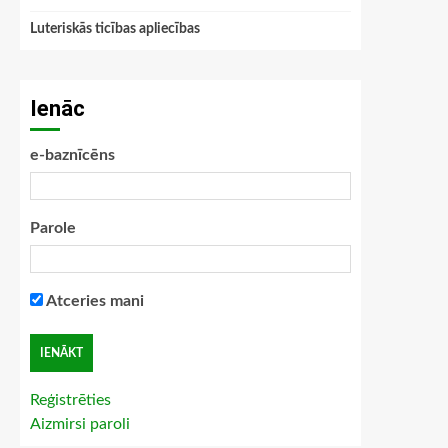
Luteriskās ticības apliecības
Ienāc
e-baznīcēns
Parole
Atceries mani
Reģistrēties
Aizmirsi paroli