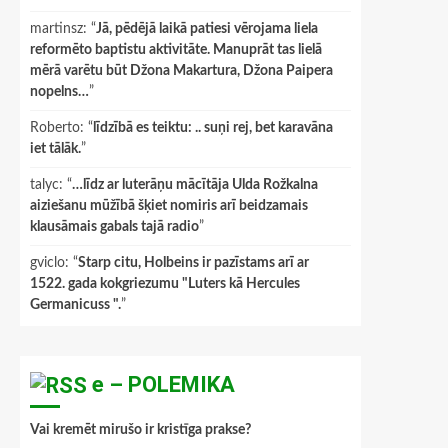
martinsz
: “
Jā, pēdējā laikā patiesi vērojama liela
reformēto baptistu aktivitāte. Manuprāt tas lielā
mērā varētu būt Džona Makartura, Džona Paipera
nopelns…
”
Roberto
: “
līdzībā es teiktu: .. suņi rej, bet karavāna
iet tālāk.
”
talyc
: “
…līdz ar luterāņu mācītāja Ulda Rožkalna
aiziešanu mūžībā šķiet nomiris arī beidzamais
klausāmais gabals tajā radio
”
gviclo
: “
Starp citu, Holbeins ir pazīstams arī ar
1522. gada kokgriezumu "Luters kā Hercules
Germanicuss ".
”
e – POLEMIKA
Vai kremēt mirušo ir kristīga prakse?