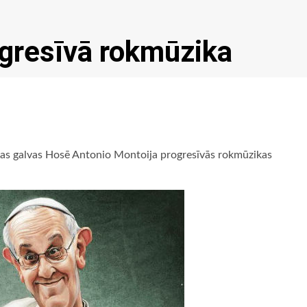
gresīvā rokmūzika
nīcas galvas Hosē Antonio Montoija progresīvās rokmūzikas