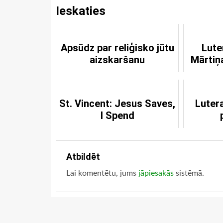
Ieskaties
Apsūdz par reliģisko jūtu
Lute
aizskaršanu
Mārtiņ
St. Vincent: Jesus Saves,
Luter
I Spend
Atbildēt
Lai komentētu, jums
jāpiesakās
sistēmā.