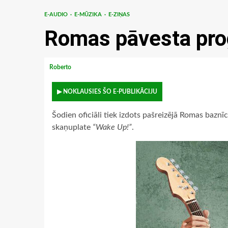
E-AUDIO
E-MŪZIKA
E-ZIŅAS
Romas pāvesta pro
Roberto
▶ NOKLAUSIES ŠO E-PUBLIKĀCIJU
Šodien oficiāli tiek izdots pašreizējā Romas baz
skaņuplate
“Wake Up!”
.