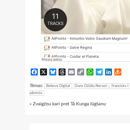
Facebook
X
Bluesky
Threads
Email
Copy
WhatsApp
Telegram
LinkedIn
Dra
Link
Tēmas:
Believe Digital
Dons Džūlio Neroni
Francisks I
pāvests
Continue
« Zvaigžņu kari pret Tā Kunga lūgšanu
Reading