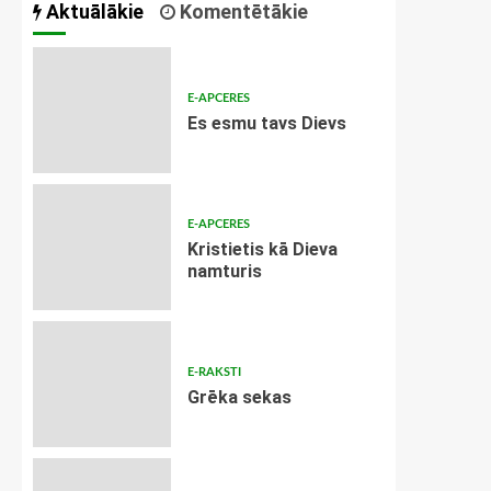
Aktuālākie
Komentētākie
E-APCERES
Es esmu tavs Dievs
E-APCERES
Kristietis kā Dieva
namturis
E-RAKSTI
Grēka sekas