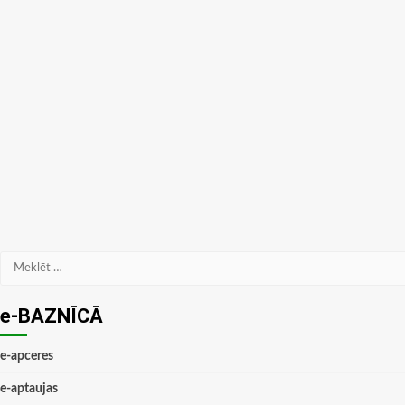
Meklēt:
e-BAZNĪCĀ
e-apceres
e-aptaujas