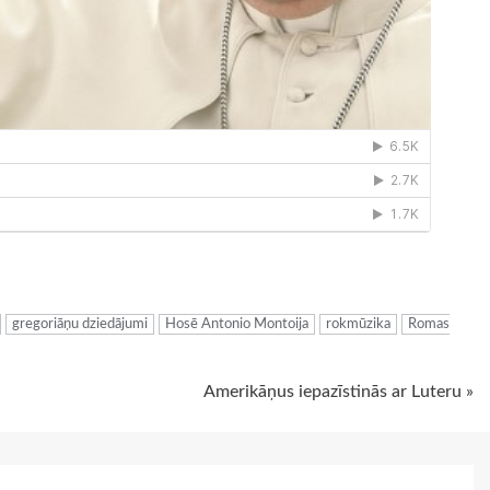
ugiem
gregoriāņu dziedājumi
Hosē Antonio Montoija
rokmūzika
Romas
Amerikāņus iepazīstinās ar Luteru »