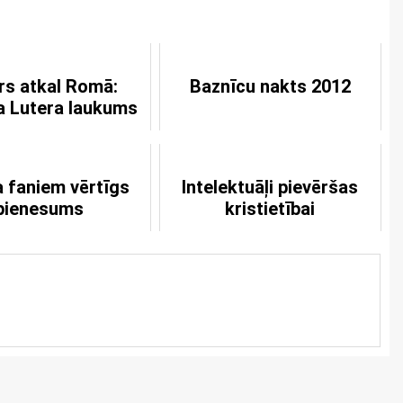
rs atkal Romā:
Baznīcu nakts 2012
a Lutera laukums
a faniem vērtīgs
Intelektuāļi pievēršas
pienesums
kristietībai