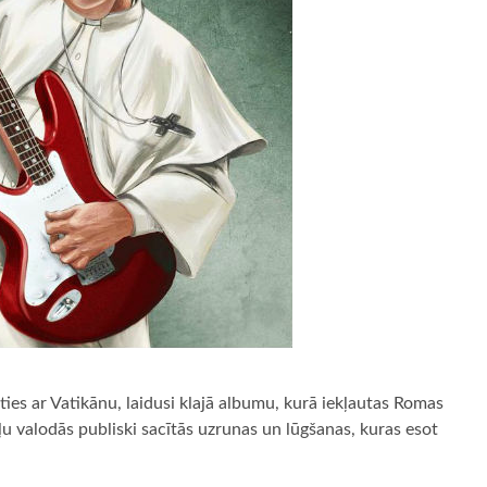
ties ar Vatikānu, laidusi klajā albumu, kurā iekļautas Romas
ļu valodās publiski sacītās uzrunas un lūgšanas, kuras esot