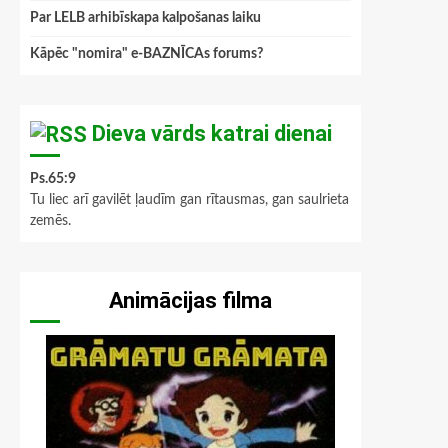
Par LELB arhibīskapa kalpošanas laiku
Kāpēc "nomira" e-BAZNĪCAs forums?
Dieva vārds katrai dienai
Ps.65:9
Tu liec arī gavilēt ļaudīm gan rītausmas, gan saulrieta
zemēs.
Animācijas filma