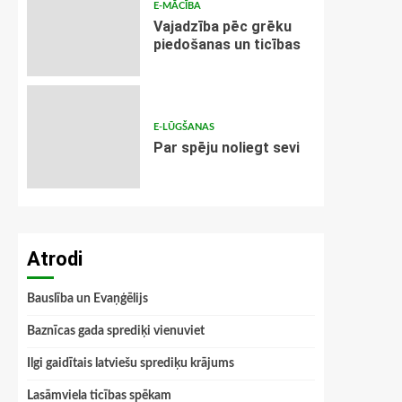
E-MĀCĪBA
Vajadzība pēc grēku
piedošanas un ticības
E-LŪGŠANAS
Par spēju noliegt sevi
Atrodi
Bauslība un Evaņģēlijs
Baznīcas gada sprediķi vienuviet
Ilgi gaidītais latviešu sprediķu krājums
Lasāmviela ticības spēkam