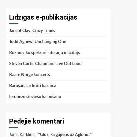
Līdzīgās e-publikācijas
Jars of Clay: Crazy Times
Todd Agnew: Unchanging One
Rokmūziku spēlē arī luterāņu mācītājs
Steven Curtis Chapman: Live Out Loud
Kaare Norge koncerts
Barošana ar krūti baznīcā
Ierobežo sieviešu kalpošanu
Pēdējie komentāri
Janis Karklins
: “
"Gluži kā gājiens uz Aglonu.."
”