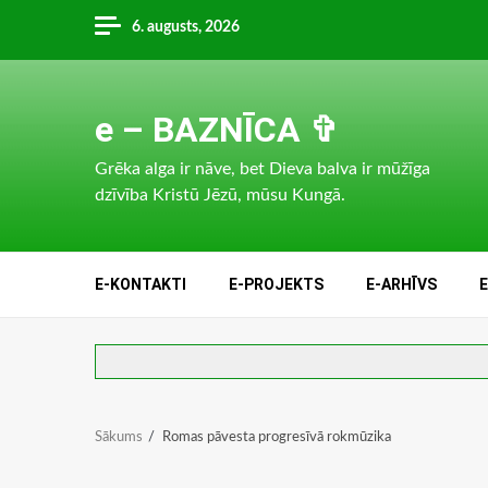
Skip
6. augusts, 2026
to
content
e – BAZNĪCA ✞
Grēka alga ir nāve, bet Dieva balva ir mūžīga
dzīvība Kristū Jēzū, mūsu Kungā.
E-KONTAKTI
E-PROJEKTS
E-ARHĪVS
Sākums
Romas pāvesta progresīvā rokmūzika