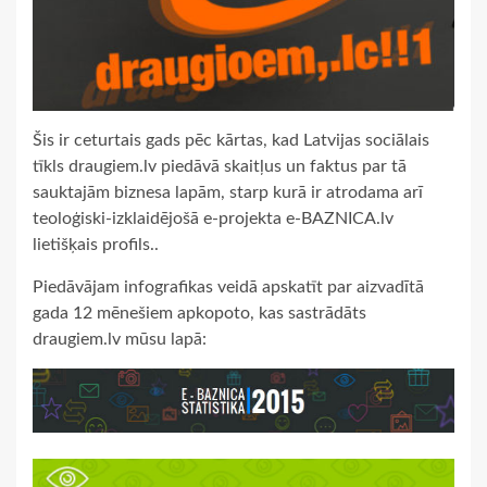
Šis ir ceturtais gads pēc kārtas, kad Latvijas sociālais
tīkls draugiem.lv piedāvā skaitļus un faktus par tā
sauktajām biznesa lapām, starp kurā ir atrodama arī
teoloģiski-izklaidējošā e-projekta e-BAZNICA.lv
lietišķais profils..
Piedāvājam infografikas veidā apskatīt par aizvadītā
gada 12 mēnešiem apkopoto, kas sastrādāts
draugiem.lv mūsu lapā: