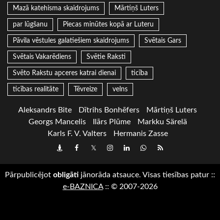
Mazā katehisma skaidrojums
Mārtiņš Luters
par lūgšanu
Piecas minūtes kopā ar Luteru
Pāvila vēstules galatiešiem skaidrojums
Svētais Gars
Svētais Vakarēdiens
Svētie Raksti
Svēto Rakstu apceres katrai dienai
ticība
ticības realitāte
Tēvreize
velns
Aleksandrs Bite
Dītrihs Bonhēfers
Mārtiņš Luters
Georgs Mancelis
Ilārs Plūme
Markku Särelä
Karls F. V. Valters
Hermanis Zasse
Draugiem
Facebook
Twitter
Instagram
LinkedIn
whatsapp
RSS
Pārpublicējot
obligāti
jānorāda atsauce. Visas tiesības patur
::
e-BAZNICA
::
© 2007-2026