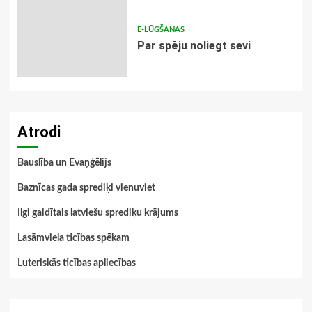
E-LŪGŠANAS
Par spēju noliegt sevi
Atrodi
Bauslība un Evaņģēlijs
Baznīcas gada sprediķi vienuviet
Ilgi gaidītais latviešu sprediķu krājums
Lasāmviela ticības spēkam
Luteriskās ticības apliecības