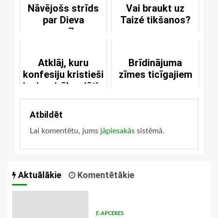
Nāvējošs strīds
Vai braukt uz
par Dieva
Taizé tikšanos?
esamību
Atklāj, kuru
Brīdinājuma
konfesiju kristieši
zīmes ticīgajiem
ir visvairāk vajātie
Atbildēt
Lai komentētu, jums
jāpiesakās
sistēmā.
Aktuālākie
Komentētākie
E-APCERES