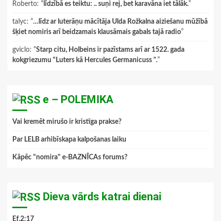
Roberto
: “
līdzībā es teiktu: .. suņi rej, bet karavāna iet tālāk.
”
talyc
: “
…līdz ar luterāņu mācītāja Ulda Rožkalna aiziešanu mūžībā
šķiet nomiris arī beidzamais klausāmais gabals tajā radio
”
gviclo
: “
Starp citu, Holbeins ir pazīstams arī ar 1522. gada
kokgriezumu "Luters kā Hercules Germanicuss ".
”
e – POLEMIKA
Vai kremēt mirušo ir kristīga prakse?
Par LELB arhibīskapa kalpošanas laiku
Kāpēc "nomira" e-BAZNĪCAs forums?
Dieva vārds katrai dienai
Ef.2:17