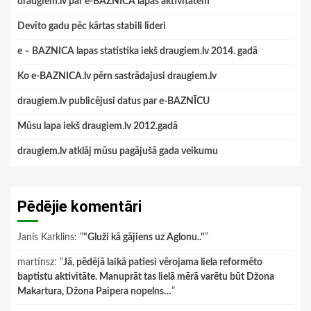
draugiem.lv par e-BAZNICA lapas aktivitātēm
Devīto gadu pēc kārtas stabili līderi
e – BAZNICA lapas statistika iekš draugiem.lv 2014. gadā
Ko e-BAZNICA.lv pērn sastrādajusi draugiem.lv
draugiem.lv publicējusi datus par e-BAZNĪCU
Mūsu lapa iekš draugiem.lv 2012.gadā
draugiem.lv atklāj mūsu pagājušā gada veikumu
Pēdējie komentāri
Janis Karklins
: “
"Gluži kā gājiens uz Aglonu.."
”
martinsz
: “
Jā, pēdējā laikā patiesi vērojama liela reformēto
baptistu aktivitāte. Manuprāt tas lielā mērā varētu būt Džona
Makartura, Džona Paipera nopelns…
”