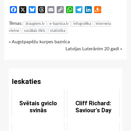
Facebook
X
Bluesky
Threads
Email
Copy
WhatsApp
Telegram
LinkedIn
Draugiem
Link
Tēmas:
draugiem.lv
e-baznica.lv
infografika
interneta
vietne
sociālais tīkls
statistika
Continue
« Augstpapēžu kurpes baznīca
Latvijas Luterānim 20 gadi »
Reading
Ieskaties
Svētais gviclo
Cliff Richard:
svinās
Saviour's Day