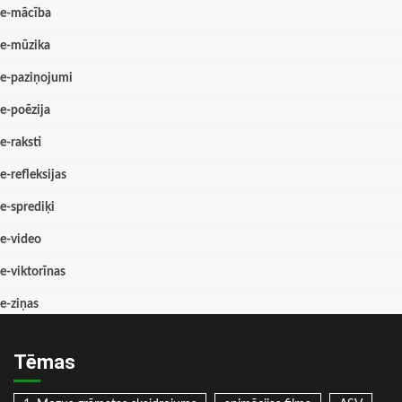
e-mācība
e-mūzika
e-paziņojumi
e-poēzija
e-raksti
e-refleksijas
e-sprediķi
e-video
e-viktorīnas
e-ziņas
Tēmas