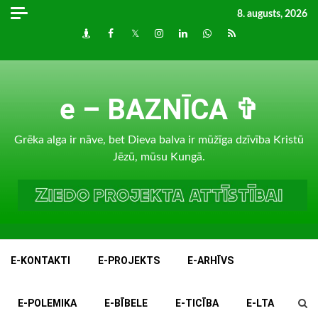
Skip
8. augusts, 2026
to
Draugiem
Facebook
Twitter
Instagram
LinkedIn
whatsapp
RSS
content
e – BAZNĪCA ✞
Grēka alga ir nāve, bet Dieva balva ir mūžīga dzīvība Kristū
Jēzū, mūsu Kungā.
E-KONTAKTI
E-PROJEKTS
E-ARHĪVS
E-POLEMIKA
E-BĪBELE
E-TICĪBA
E-LTA