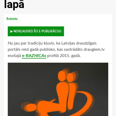
lapā
Roberto
▶ NOKLAUSIES ŠO E-PUBLIKĀCIJU
Nu jau par tradīciju kļuvis, ka Latvijas draudzīgais
portāls reizi gadā publisko, kas sastrādāts draugiem.lv
esošajā
e-BAZNICAs
profilā 2015. gadā.