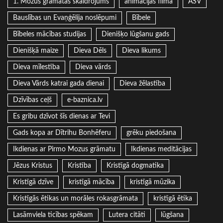
1. Mozus grāmatas skaidrojums
animācijas filma
ASV
Bauslības un Evaņģēlija noslēpumi
Bībele
Bībeles mācības studijas
Dienišķo lūgšanu gads
Dienišķā maize
Dieva Dēls
Dieva likums
Dieva mīlestība
Dieva vārds
Dieva Vārds katrai gada dienai
Dieva žēlastība
Dzīvības ceļš
e-baznica.lv
Es gribu dzīvot šīs dienas ar Tevi
Gads kopa ar Dītrihu Bonhēferu
grēku piedošana
Ikdienas ar Pirmo Mozus grāmatu
Ikdienas meditācijas
Jēzus Kristus
Kristība
Kristīgā dogmatika
Kristīgā dzīve
kristīgā mācība
kristīgā mūzika
Kristīgās ētikas un morāles rokasgrāmata
kristīgā ētika
Lasāmviela ticības spēkam
Lutera citāti
lūgšana