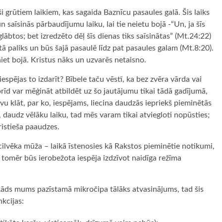
ši grūtiem laikiem, kas sagaida Baznīcu pasaules galā. Šis laiks
un saīsinās pārbaudījumu laiku, lai tie neietu bojā -“Un, ja šīs
glābtos; bet izredzēto dēļ šīs dienas tiks saīsinātas” (Mt.24:22)
 tā paliks un būs šajā pasaulē līdz pat pasaules galam (Mt.8:20).
āiet bojā. Kristus nāks un uzvarēs netaisno.
espējas to izdarīt? Bībele taču vēstī, ka bez zvēra vārda vai
brīd var mēģināt atbildēt uz šo jautājumu tikai tādā gadījumā,
vu klāt, par ko, iespējams, liecina daudzās iepriekš pieminētās
, daudz vēlāku laiku, tad mēs varam tikai atviegloti nopūsties;
ristieša paaudzes.
cilvēka mūža – laikā īstenosies kā Rakstos pieminētie notikumi,
, tomēr būs ierobežota iespēja izdzīvot naidīga režīma
r kāds mums pazīstamā mikročipa tālāks atvasinājums, tad šis
nkcijas: