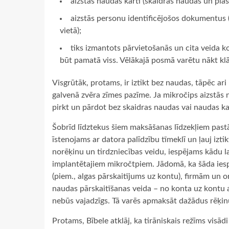
aizstās naudas karti (skaidras naudas un plas
aizstās personu identificējošos dokumentus (t
vietā);
tiks izmantots pārvietošanās un cita veida k
būt pamatā viss. Vēlākajā posmā varētu nākt klāt
Visgrūtāk, protams, ir iztikt bez naudas, tāpēc ar
galvenā zvēra zīmes pazīme. Ja mikročips aizstās n
pirkt un pārdot bez skaidras naudas vai naudas k
Šobrīd līdztekus šiem maksāšanas līdzekļiem pastā
īstenojams ar datora palīdzību tīmeklī un ļauj izt
norēķinu un tirdzniecības veidu, iespējams kādu lai
implantētajiem mikročtpiem. Jādomā, ka šāda iesp
(piem., algas pārskaitījums uz kontu), firmām un o
naudas pārskaitīšanas veida – no konta uz kontu a
nebūs vajadzīgs. Tā varēs apmaksāt dažādus rēķin
Protams, Bībele atklāj, ka tirāniskais režīms visād