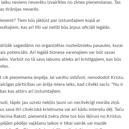
r laiku neviens nevarētu izvairīties no zīmes pieņemšanas. Tas
as tirānijas nevarēs.
i pieņemt? Tiem būs jākļūst par izstumtajiem kopā ar
ajiem, kas arī tīši vai netīši būs ārpus oficiāli legālās
isdrīzāk sagaidāms no organizētas noziedznieku pasaules, kurai
tārais potenciāls. Arī legālā biznesa varenajiem var būt savas
esēm. Varbūt no tā savs labums atleks arī kristīgajiem, kas būs
eles.
t cik pieņemama iespēja, lai varētu izdzīvot, nenododot Kristu.
aicīgas pārticības un ārēja miera laiks, kad cilvēki sacīs: “Nu ir
ības kas atbirs arī izstumtajiem.
uši, tāpēc jau uzreiz nekļūs ļauni un necilvēcīgi morāla ziņā.
šus sava tīri cilvēciskā krietnuma vai arī kādu interešu dēļ. Taču
liecina Raksti, pieņemtā zvēra zīme tos būs šķīrusi no Kristus.
spējām pēdējo vajāšanu laikos ir tikai vairāk vai mazāk