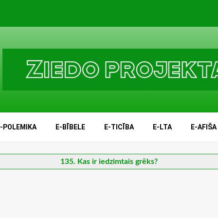
E-POLEMIKA
E-BĪBELE
E-TICĪBA
E-LTA
E-AFIŠA
135. Kas ir iedzimtais grēks?