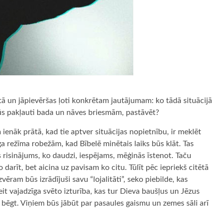
rātā un jāpievēršas ļoti konkrētam jautājumam: ko tādā situācijā
būs pakļauti bada un nāves briesmām, pastāvēt?
enāk prātā, kad tie aptver situācijas nopietnību, ir meklēt
 režīma robežām, kad Bībelē minētais laiks būs klāt. Tas
s risinājums, ko daudzi, iespējams, mēģinās īstenot. Taču
darīt, bet aicina uz pavisam ko citu. Tūlīt pēc iepriekš citētā
ēram būs izrādījuši savu “lojalitāti”, seko piebilde, kas
eit vajadzīga svēto izturība, kas tur Dieva baušļus un Jēzus
is bēgt. Viņiem būs jābūt par pasaules gaismu un zemes sāli arī