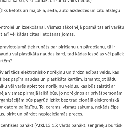
tikāta karšu, visticamāk, drīzumā vairs nebūs);
iks lietots arī mājokļa, seifa, auto aizdedzes un citu atslēgu
ontrolei un izsekošanai. Vismaz sākotnējā posmā tas arī varētu
 arī vēl kādas citas lietošanas jomas.
i pravietojumā tiek runāts par pirkšanu un pārdošanu, tā ir
audu vai plastikāta naudas karti, tad kādas iespējas vēl paliek
artēm?
v arī tāds elektronisko norēķinu un tirdzniecības veids, kas
ikt bez papīra naudas un plastikāta kartēm. Izmantojot šādu
ku vēl varēs apiet tos norēķinu veidus, kas būs saistīti ar
ēja vismaz pirmajā laikā būs, jo norēķinos ar privātpersonām
rganizācijām būs pagrūti iztikt bez tradicionālā elektroniskā
r datora palīdzību. Te, cerams, vismaz sakuma, nekāds čips
us, pirkt un pārdot nepieciešamās preces.
i centīsies panākt (Atkl.13:15; vārds panākt, sengrieķu burtiski