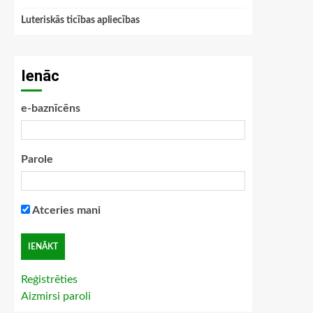
Luteriskās ticības apliecības
Ienāc
e-baznīcēns
Parole
Atceries mani
Reģistrēties
Aizmirsi paroli