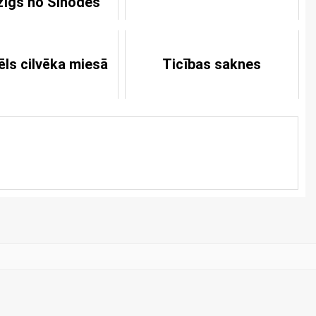
zīgs no Sinodes
ēls cilvēka miesā
Ticības saknes