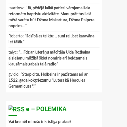
martinsz
: “
Jā, pēdējā laikā patiesi vērojama liela
reformēto baptistu aktivitāte. Manuprāt tas lielā
mērā varētu būt Džona Makartura, Džona Paipera
nopelns…
”
Roberto
: “
līdzībā es teiktu: .. suņi rej, bet karavāna
iet tālāk.
”
talyc
: “
…līdz ar luterāņu mācītāja Ulda Rožkalna
aiziešanu mūžībā šķiet nomiris arī beidzamais
klausāmais gabals tajā radio
”
gviclo
: “
Starp citu, Holbeins ir pazīstams arī ar
1522. gada kokgriezumu "Luters kā Hercules
Germanicuss ".
”
e – POLEMIKA
Vai kremēt mirušo ir kristīga prakse?