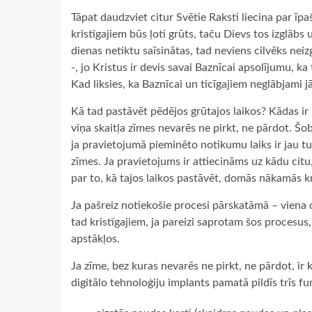
Tāpat daudzviet citur Svētie Raksti liecina par īpa
kristīgajiem būs ļoti grūts, taču Dievs tos izglābs 
dienas netiktu saīsinātas, tad neviens cilvēks neiz
-, jo Kristus ir devis savai Baznīcai apsolījumu, ka
Kad liksies, ka Baznīcai un ticīgajiem neglābjami j
Kā tad pastāvēt pēdējos grūtajos laikos? Kādas ir i
viņa skaitļa zīmes nevarēs ne pirkt, ne pārdot. Šo
ja pravietojumā pieminēto notikumu laiks ir jau tu
zīmes. Ja pravietojums ir attiecināms uz kādu citu
par to, kā tajos laikos pastāvēt, domās nākamās k
Ja pašreiz notiekošie procesi pārskatāmā – viena 
tad kristīgajiem, ja pareizi saprotam šos procesus
apstākļos.
Ja zīme, bez kuras nevarēs ne pirkt, ne pārdot, i
digitālo tehnoloģiju implants pamatā pildīs trīs fu