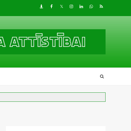
Draugiem
Facebook
Twitter
Instagram
LinkedIn
whatsapp
RSS