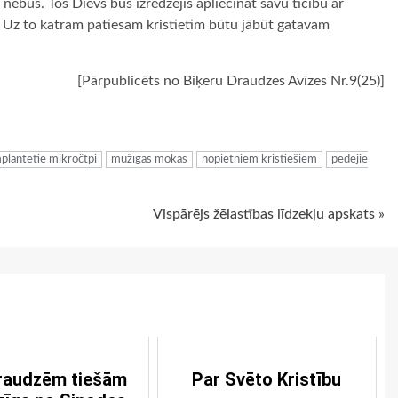
ebūs. Tos Dievs būs izredzējis apliecināt savu ticību ar
. Uz to katram patiesam kristietim būtu jābūt gatavam
[Pārpublicēts no Biķeru Draudzes Avīzes Nr.9(25)]
ugiem
plantētie mikročtpi
mūžīgas mokas
nopietniem kristiešiem
pēdējie
Vispārējs žēlastības līdzekļu apskats »
raudzēm tiešām
Par Svēto Kristību