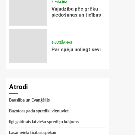
E-MĀCĪBA
Vajadzība pēc grēku
piedošanas un ticības
E-LŪGŠANAS
Par spēju noliegt sevi
Atrodi
Bauslība un Evaņģēlijs
Baznīcas gada sprediķi vienuviet
Ilgi gaidītais latviešu sprediķu krājums
Lasāmviela ticības spēkam