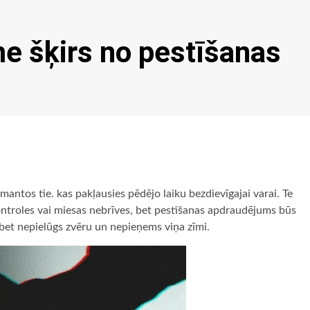
e šķirs no pestīšanas
ntos tie. kas pakļausies pēdējo laiku bezdievīgajai varai. Te
kontroles vai miesas nebrīves, bet pestīšanas apdraudējums būs
, bet nepielūgs zvēru un nepieņems viņa zīmi.