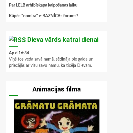
Par LELB arhibīskapa kalpošanas laiku
Kāpēc "nomira" e-BAZNĪCAs forums?
Dieva vārds katrai dienai
Ap.d.16:34
Viņš tos veda savā namā, sēdināja pie galda un
priecājās ar visu savu namu, ka ticēja Dievam.
Animācijas filma