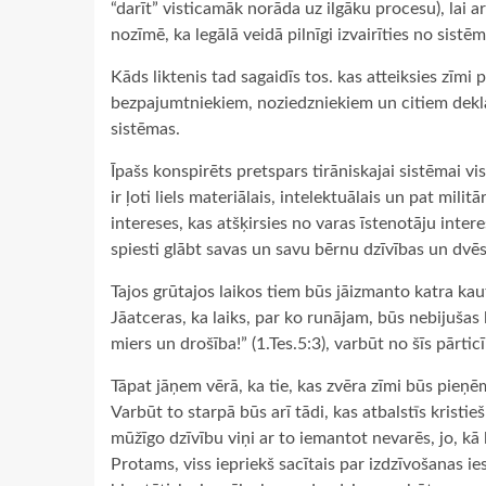
“darīt” visticamāk norāda uz ilgāku procesu), lai a
nozīmē, ka legālā veidā pilnīgi izvairīties no sistēm
Kāds liktenis tad sagaidīs tos. kas atteiksies zīm
bezpajumtniekiem, noziedzniekiem un citiem deklasēt
sistēmas.
Īpašs konspirēts pretspars tirāniskajai sistēmai v
ir ļoti liels materiālais, intelektuālais un pat mili
intereses, kas atšķirsies no varas īstenotāju inter
spiesti glābt savas un savu bērnu dzīvības un dvēs
Tajos grūtajos laikos tiem būs jāizmanto katra kau
Jāatceras, ka laiks, par ko runājam, būs nebijušas l
miers un drošība!” (1.Tes.5:3), varbūt no šīs pārtic
Tāpat jāņem vērā, ka tie, kas zvēra zīmi būs pieņēm
Varbūt to starpā būs arī tādi, kas atbalstīs kristie
mūžīgo dzīvību viņi ar to iemantot nevarēs, jo, kā 
Protams, viss iepriekš sacītais par izdzīvošanas ie