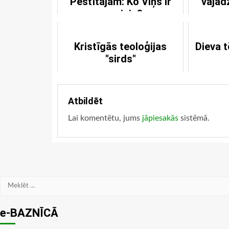
Pestītājam: Ko Viņš ir
vajad
paveicis?
Kristīgās teoloģijas
Dieva t
"sirds"
Atbildēt
Lai komentētu, jums
jāpiesakās
sistēmā.
Meklēt:
e-BAZNĪCĀ