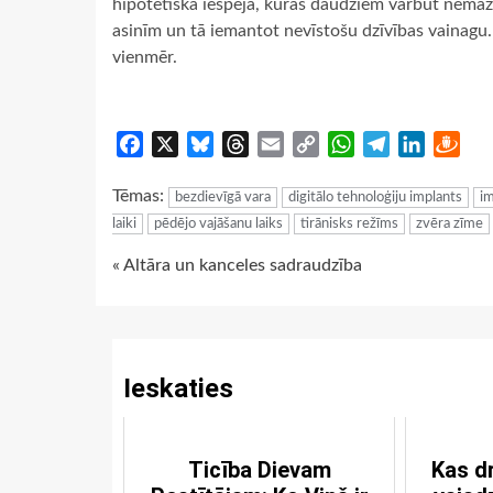
hipotētiska iespēja, kuras daudziem varbūt nemaz n
asinīm un tā iemantot nevīstošu dzīvības vainagu
vienmēr.
Facebook
X
Bluesky
Threads
Email
Copy
WhatsApp
Telegram
LinkedIn
Dra
Link
Tēmas:
bezdievīgā vara
digitālo tehnoloģiju implants
im
laiki
pēdējo vajāšanu laiks
tirānisks režīms
zvēra zīme
Continue
« Altāra un kanceles sadraudzība
Reading
Ieskaties
Ticība Dievam
Kas d