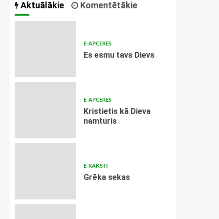
Aktuālākie
Komentētākie
E-APCERES
Es esmu tavs Dievs
E-APCERES
Kristietis kā Dieva
namturis
E-RAKSTI
Grēka sekas