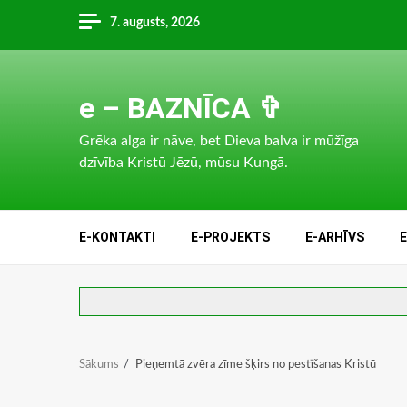
Skip
7. augusts, 2026
to
content
e – BAZNĪCA ✞
Grēka alga ir nāve, bet Dieva balva ir mūžīga
dzīvība Kristū Jēzū, mūsu Kungā.
E-KONTAKTI
E-PROJEKTS
E-ARHĪVS
Sākums
Pieņemtā zvēra zīme šķirs no pestīšanas Kristū