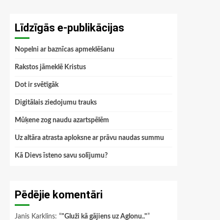
Līdzīgās e-publikācijas
Nopelni ar baznīcas apmeklēšanu
Rakstos jāmeklē Kristus
Dot ir svētīgāk
Digitālais ziedojumu trauks
Mūķene zog naudu azartspēlēm
Uz altāra atrasta aploksne ar prāvu naudas summu
Kā Dievs īsteno savu solījumu?
Pēdējie komentāri
Janis Karklins
: “
"Gluži kā gājiens uz Aglonu.."
”