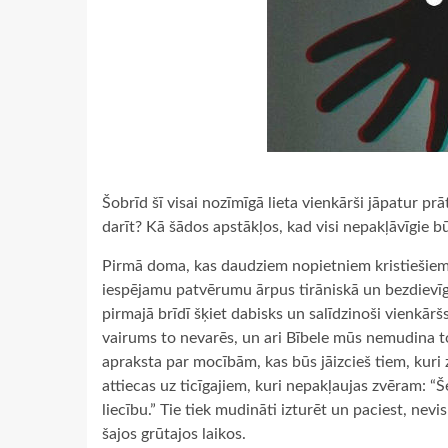
Šobrīd šī visai nozīmīgā lieta vienkārši jāpatur p
darīt? Kā šādos apstākļos, kad visi nepakļāvīgie 
Pirmā doma, kas daudziem nopietniem kristiešiem i
iespējamu patvērumu ārpus tirāniskā un bezdievīga
pirmajā brīdī šķiet dabisks un salīdzinoši vienkārš
vairums to nevarēs, un ari Bībele mūs nemudina to 
apraksta par mocībām, kas būs jāizcieš tiem, kuri zv
attiecas uz ticīgajiem, kuri nepakļaujas zvēram: “Š
liecību.” Tie tiek mudināti izturēt un paciest, nev
šajos grūtajos laikos.