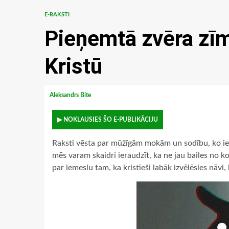
E-RAKSTI
Pieņemtā zvēra zīm
Kristū
Aleksandrs Bite
▶ NOKLAUSIES ŠO E-PUBLIKĀCIJU
Raksti vēsta par mūžīgām mokām un sodību, ko iema
mēs varam skaidri ieraudzīt, ka ne jau bailes no 
par iemeslu tam, ka kristieši labāk izvēlēsies nāvi