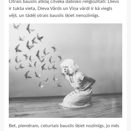
Otrais bauslis atklāj cilvēka dabisko reliģiozitāti: Dievs
ir tukša vieta, Dieva Vārds un Viņa vārdi ir kā viegls
vējš, un tādēļ otrais bauslis šķiet nenozīmīgs.
Bet, piemēram, ceturtais bauslis šķiet nozīmīgs, jo mēs