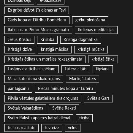
Dzīvības ceļš
e-baznica.lv
Es gribu dzīvot šīs dienas ar Tevi
Gads kopa ar Dītrihu Bonhēferu
grēku piedošana
Ikdienas ar Pirmo Mozus grāmatu
Ikdienas meditācijas
Jēzus Kristus
Kristība
Kristīgā dogmatika
Kristīgā dzīve
kristīgā mācība
kristīgā mūzika
Kristīgās ētikas un morāles rokasgrāmata
kristīgā ētika
Lasāmviela ticības spēkam
Lutera citāti
lūgšana
Mazā katehisma skaidrojums
Mārtiņš Luters
par lūgšanu
Piecas minūtes kopā ar Luteru
Pāvila vēstules galatiešiem skaidrojums
Svētais Gars
Svētais Vakarēdiens
Svētie Raksti
Svēto Rakstu apceres katrai dienai
ticība
ticības realitāte
Tēvreize
velns