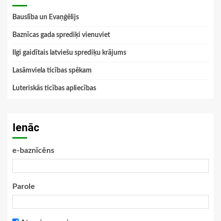
Bauslība un Evaņģēlijs
Baznīcas gada sprediķi vienuviet
Ilgi gaidītais latviešu sprediķu krājums
Lasāmviela ticības spēkam
Luteriskās ticības apliecības
Ienāc
e-baznīcēns
Parole