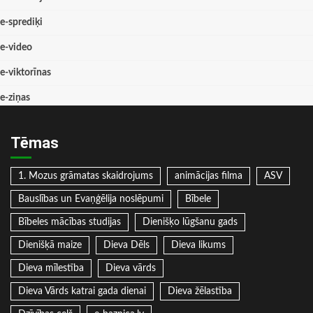
e-sprediķi
e-video
e-viktorīnas
e-ziņas
Tēmas
1. Mozus grāmatas skaidrojums
animācijas filma
ASV
Bauslības un Evaņģēlija noslēpumi
Bībele
Bībeles mācības studijas
Dienišķo lūgšanu gads
Dienišķā maize
Dieva Dēls
Dieva likums
Dieva mīlestība
Dieva vārds
Dieva Vārds katrai gada dienai
Dieva žēlastība