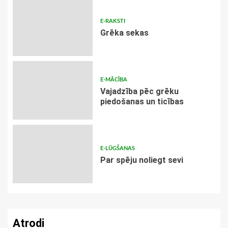
E-RAKSTI
Grēka sekas
E-MĀCĪBA
Vajadzība pēc grēku
piedošanas un ticības
E-LŪGŠANAS
Par spēju noliegt sevi
Atrodi