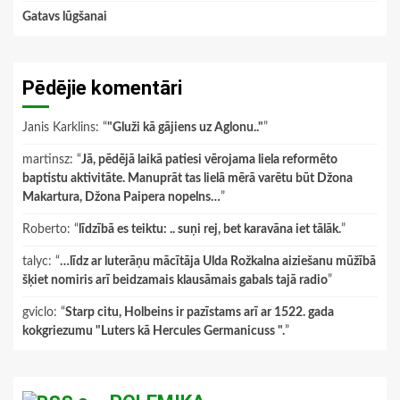
Gatavs lūgšanai
Pēdējie komentāri
Janis Karklins
: “
"Gluži kā gājiens uz Aglonu.."
”
martinsz
: “
Jā, pēdējā laikā patiesi vērojama liela reformēto
baptistu aktivitāte. Manuprāt tas lielā mērā varētu būt Džona
Makartura, Džona Paipera nopelns…
”
Roberto
: “
līdzībā es teiktu: .. suņi rej, bet karavāna iet tālāk.
”
talyc
: “
…līdz ar luterāņu mācītāja Ulda Rožkalna aiziešanu mūžībā
šķiet nomiris arī beidzamais klausāmais gabals tajā radio
”
gviclo
: “
Starp citu, Holbeins ir pazīstams arī ar 1522. gada
kokgriezumu "Luters kā Hercules Germanicuss ".
”