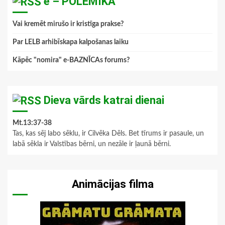
e – POLEMIKA
Vai kremēt mirušo ir kristīga prakse?
Par LELB arhibīskapa kalpošanas laiku
Kāpēc "nomira" e-BAZNĪCAs forums?
Dieva vārds katrai dienai
Mt.13:37-38
Tas, kas sēj labo sēklu, ir Cilvēka Dēls. Bet tīrums ir pasaule, un
labā sēkla ir Valstības bērni, un nezāle ir ļaunā bērni.
Animācijas filma