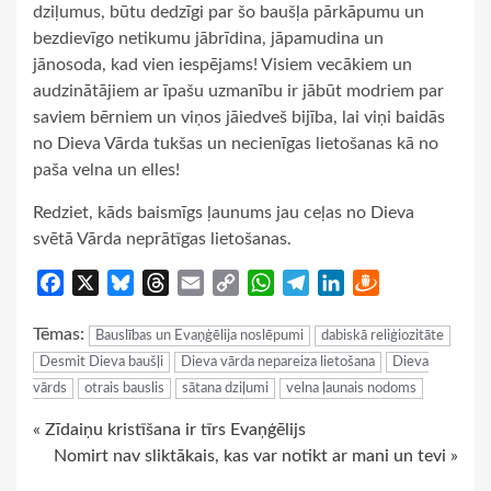
dziļumus, būtu dedzīgi par šo baušļa pārkāpumu un
bezdievīgo netikumu jābrīdina, jāpamudina un
jānosoda, kad vien iespējams! Visiem vecākiem un
audzinātājiem ar īpašu uzmanību ir jābūt modriem par
saviem bērniem un viņos jāiedveš bijība, lai viņi baidās
no Dieva Vārda tukšas un necienīgas lietošanas kā no
paša velna un elles!
Redziet, kāds baismīgs ļaunums jau ceļas no Dieva
svētā Vārda neprātīgas lietošanas.
Facebook
X
Bluesky
Threads
Email
Copy
WhatsApp
Telegram
LinkedIn
Draugiem
Link
Tēmas:
Bauslības un Evaņģēlija noslēpumi
dabiskā reliģiozitāte
Desmit Dieva baušļi
Dieva vārda nepareiza lietošana
Dieva
vārds
otrais bauslis
sātana dziļumi
velna ļaunais nodoms
Continue
« Zīdaiņu kristīšana ir tīrs Evaņģēlijs
Nomirt nav sliktākais, kas var notikt ar mani un tevi »
Reading