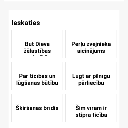
Ieskaties
Būt Dieva
Pērļu zvejnieka
žēlastības
aicinājums
valstībā
Par ticības un
Lūgt ar pilnīgu
lūgšanas būtību
pārliecību
Škiršanās brīdis
Šim vīram ir
stipra ticība