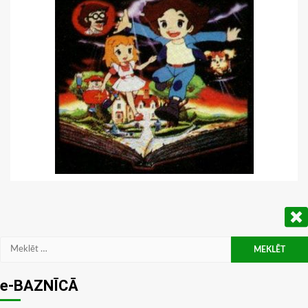
Meklēt:
e-BAZNĪCĀ