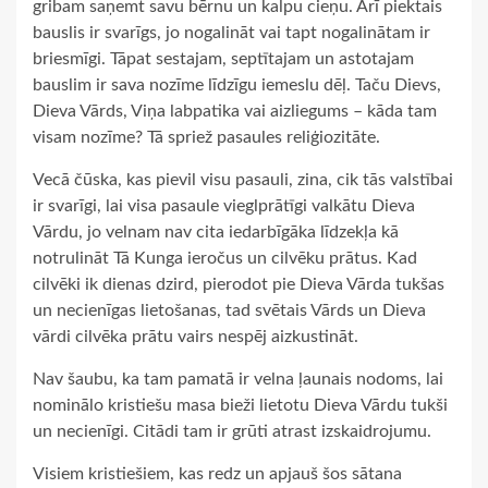
gribam saņemt savu bērnu un kalpu cieņu. Arī piektais
bauslis ir svarīgs, jo nogalināt vai tapt nogalinātam ir
briesmīgi. Tāpat sestajam, septītajam un astotajam
bauslim ir sava nozīme līdzīgu iemeslu dēļ. Taču Dievs,
Dieva Vārds, Viņa labpatika vai aizliegums – kāda tam
visam nozīme? Tā spriež pasaules reliģiozitāte.
Vecā čūska, kas pievil visu pasauli, zina, cik tās valstībai
ir svarīgi, lai visa pasaule vieglprātīgi valkātu Dieva
Vārdu, jo velnam nav cita iedarbīgāka līdzekļa kā
notrulināt Tā Kunga ieročus un cilvēku prātus. Kad
cilvēki ik dienas dzird, pierodot pie Dieva Vārda tukšas
un necienīgas lietošanas, tad svētais Vārds un Dieva
vārdi cilvēka prātu vairs nespēj aizkustināt.
Nav šaubu, ka tam pamatā ir velna ļaunais nodoms, lai
nominālo kristiešu masa bieži lietotu Dieva Vārdu tukši
un necienīgi. Citādi tam ir grūti atrast izskaidrojumu.
Visiem kristiešiem, kas redz un apjauš šos sātana