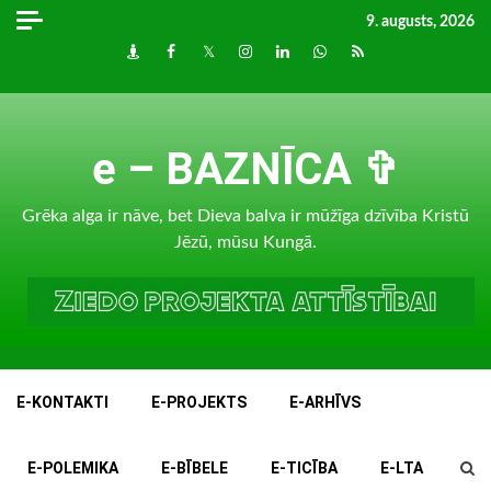
Skip
9. augusts, 2026
to
Draugiem
Facebook
Twitter
Instagram
LinkedIn
whatsapp
RSS
content
e – BAZNĪCA ✞
Grēka alga ir nāve, bet Dieva balva ir mūžīga dzīvība Kristū
Jēzū, mūsu Kungā.
E-KONTAKTI
E-PROJEKTS
E-ARHĪVS
E-POLEMIKA
E-BĪBELE
E-TICĪBA
E-LTA