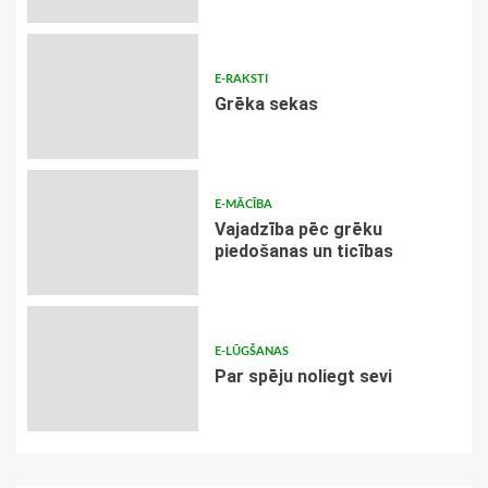
E-RAKSTI
Grēka sekas
E-MĀCĪBA
Vajadzība pēc grēku
piedošanas un ticības
E-LŪGŠANAS
Par spēju noliegt sevi