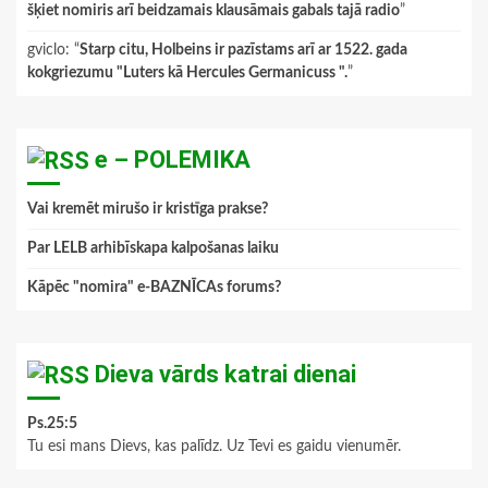
šķiet nomiris arī beidzamais klausāmais gabals tajā radio
”
gviclo
: “
Starp citu, Holbeins ir pazīstams arī ar 1522. gada
kokgriezumu "Luters kā Hercules Germanicuss ".
”
e – POLEMIKA
Vai kremēt mirušo ir kristīga prakse?
Par LELB arhibīskapa kalpošanas laiku
Kāpēc "nomira" e-BAZNĪCAs forums?
Dieva vārds katrai dienai
Ps.25:5
Tu esi mans Dievs, kas palīdz. Uz Tevi es gaidu vienumēr.