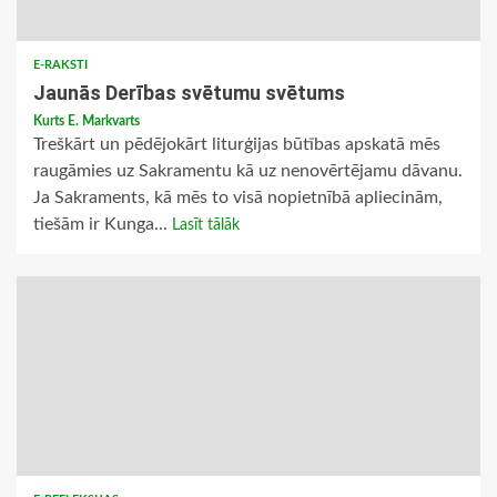
E-RAKSTI
Jaunās Derības svētumu svētums
Kurts E. Markvarts
Treškārt un pēdējokārt liturģijas būtības apskatā mēs
raugāmies uz Sakramentu kā uz nenovērtējamu dāvanu.
Ja Sakraments, kā mēs to visā nopietnībā apliecinām,
tiešām ir Kunga...
Lasīt tālāk