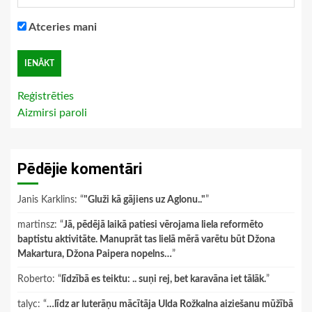
Atceries mani
Reģistrēties
Aizmirsi paroli
Pēdējie komentāri
Janis Karklins
: “
"Gluži kā gājiens uz Aglonu.."
”
martinsz
: “
Jā, pēdējā laikā patiesi vērojama liela reformēto
baptistu aktivitāte. Manuprāt tas lielā mērā varētu būt Džona
Makartura, Džona Paipera nopelns…
”
Roberto
: “
līdzībā es teiktu: .. suņi rej, bet karavāna iet tālāk.
”
talyc
: “
…līdz ar luterāņu mācītāja Ulda Rožkalna aiziešanu mūžībā