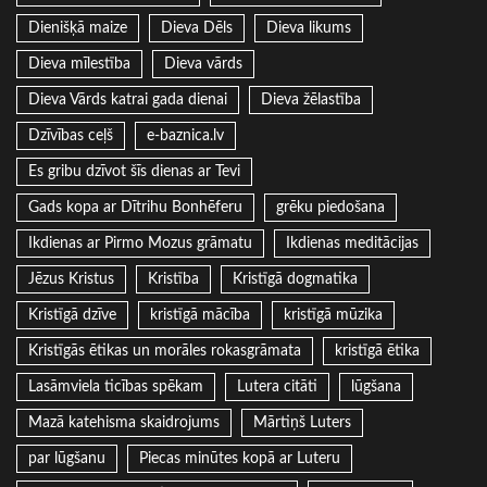
Dienišķā maize
Dieva Dēls
Dieva likums
Dieva mīlestība
Dieva vārds
Dieva Vārds katrai gada dienai
Dieva žēlastība
Dzīvības ceļš
e-baznica.lv
Es gribu dzīvot šīs dienas ar Tevi
Gads kopa ar Dītrihu Bonhēferu
grēku piedošana
Ikdienas ar Pirmo Mozus grāmatu
Ikdienas meditācijas
Jēzus Kristus
Kristība
Kristīgā dogmatika
Kristīgā dzīve
kristīgā mācība
kristīgā mūzika
Kristīgās ētikas un morāles rokasgrāmata
kristīgā ētika
Lasāmviela ticības spēkam
Lutera citāti
lūgšana
Mazā katehisma skaidrojums
Mārtiņš Luters
par lūgšanu
Piecas minūtes kopā ar Luteru