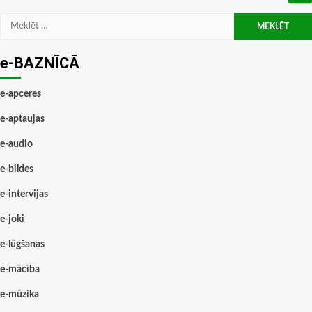
Meklēt:
e-BAZNĪCĀ
e-apceres
e-aptaujas
e-audio
e-bildes
e-intervijas
e-joki
e-lūgšanas
e-mācība
e-mūzika