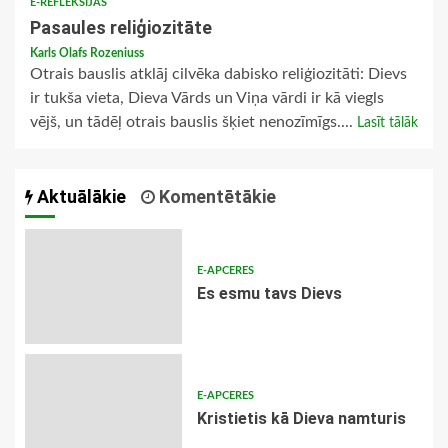
E-REFLEKSIJAS
Pasaules reliģiozitāte
Karls Olafs Rozeniuss
Otrais bauslis atklāj cilvēka dabisko reliģiozitāti: Dievs
ir tukša vieta, Dieva Vārds un Viņa vārdi ir kā viegls
vējš, un tādēļ otrais bauslis šķiet nenozīmīgs....
Lasīt tālāk
Aktuālākie
Komentētākie
E-APCERES
Es esmu tavs Dievs
E-APCERES
Kristietis kā Dieva namturis