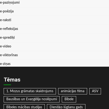
e-paziņojumi
e-poēzija
e-raksti
e-refleksijas
e-sprediķi
e-video
e-viktorīnas
e-ziņas
Tēmas
1. Mozus grāmatas skaidrojums
animācijas filma
ASV
Bauslības un Evaņģēlija noslēpumi
Bībele
Bībeles mācības studijas
Dienišķo lūgšanu gads