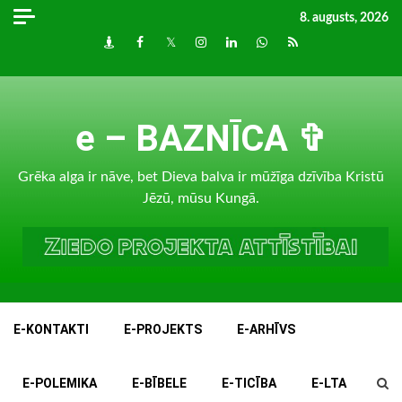
Skip
8. augusts, 2026
to
Draugiem
Facebook
Twitter
Instagram
LinkedIn
whatsapp
RSS
content
e – BAZNĪCA ✞
Grēka alga ir nāve, bet Dieva balva ir mūžīga dzīvība Kristū
Jēzū, mūsu Kungā.
E-KONTAKTI
E-PROJEKTS
E-ARHĪVS
E-POLEMIKA
E-BĪBELE
E-TICĪBA
E-LTA