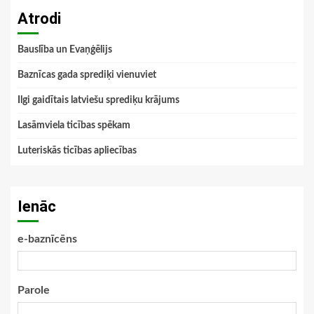
Atrodi
Bauslība un Evaņģēlijs
Baznīcas gada sprediķi vienuviet
Ilgi gaidītais latviešu sprediķu krājums
Lasāmviela ticības spēkam
Luteriskās ticības apliecības
Ienāc
e-baznīcēns
Parole