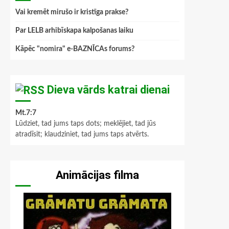
Vai kremēt mirušo ir kristīga prakse?
Par LELB arhibīskapa kalpošanas laiku
Kāpēc "nomira" e-BAZNĪCAs forums?
Dieva vārds katrai dienai
Mt.7:7
Lūdziet, tad jums taps dots; meklējiet, tad jūs
atradīsit; klaudziniet, tad jums taps atvērts.
Animācijas filma