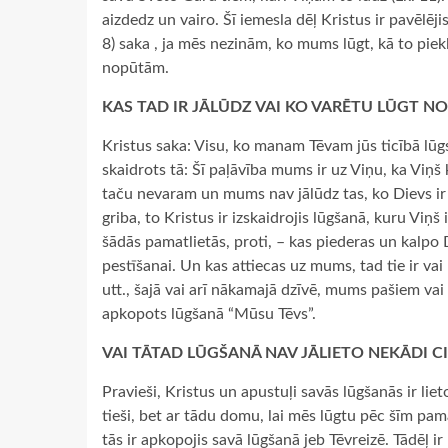
aizdedz un vairo. Šī iemesla dēļ Kristus ir pavēlēj
8) saka , ja mēs nezinām, ko mums lūgt, kā to piek
nopūtām.
KAS TAD IR JĀLŪDZ VAI KO VARĒTU LŪGT NO
Kristus saka: Visu, ko manam Tēvam jūs ticībā lūgsi
skaidrots tā: Šī paļāvība mums ir uz Viņu, ka Viņš
taču nevaram un mums nav jālūdz tas, ko Dievs ir a
griba, to Kristus ir izskaidrojis lūgšanā, kuru Viņš
šādās pamatlietās, proti, – kas piederas un kal
pestīšanai. Un kas attiecas uz mums, tad tie ir vai 
utt., šajā vai arī nākamajā dzīvē, mums pašiem vai c
apkopots lūgšanā “Mūsu Tēvs”.
VAI TĀTAD LŪGŠANĀ NAV JĀLIETO NEKĀDI CITI
Pravieši, Kristus un apustuļi savās lūgšanās ir lie
tieši, bet ar tādu domu, lai mēs lūgtu pēc šīm pam
tās ir apkopojis savā lūgšanā jeb Tēvreizē. Tādēļ ir