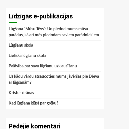
Līdzīgās e-publikācijas
Lūgšana “Mūsu Tēvs”: Un piedod mums mūsu
parādus, kā arī mēs piedodam saviem parādniekiem
Lūgšanu skola
Lieliskā lūgšanu skola
Paļāvība par savu lūgšanu uzklausīšanu
Uz kādu vārdu atsaucoties mums jāvēršas pie Dieva
ar lūgšanām?
Kristus drānas
Kad lūgšana kļūst par grēku?
Pēdējie komentāri