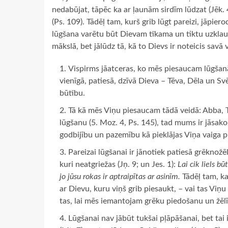
nedabūjat, tāpēc ka ar ļaunām sirdīm lūdzat (Jēk. 
(Ps. 109). Tādēļ tam, kurš grib lūgt pareizi, jāpier
lūgšana varētu būt Dievam tīkama un tiktu uzkla
mākslā, bet jālūdz tā, kā to Dievs ir noteicis savā
Vispirms jāatceras, ko mēs piesaucam lūgšanā; 
vienīgā, patiesā, dzīvā Dieva – Tēva, Dēla un Sv
būtību.
Tā kā mēs Viņu piesaucam tādā veidā: Abba, Tē
lūgšanu (5. Moz. 4, Ps. 145), tad mums ir jāsak
godbijību un pazemību kā pieklājas Viņa vaiga pr
Pareizai lūgšanai ir jānotiek patiesā grēknožē
kuri neatgriežas (Jņ. 9; un Jes. 1):
Lai cik liels b
jo jūsu rokas ir aptraipītas ar asinīm.
Tādēļ tam, kas
ar Dievu, kuru viņš grib piesaukt, – vai tas Viņu
tas, lai mēs iemantojam grēku piedošanu un žēl
Lūgšanai nav jābūt tukšai pļāpāšanai, bet tai 