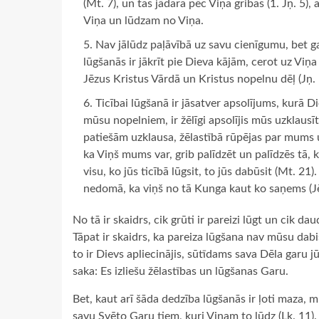
(Mt. 7), un tas jādara pēc Viņa gribas (1. Jņ. 5),
Viņa un lūdzam no Viņa.
Nav jālūdz paļāvībā uz savu cienīgumu, bet g
lūgšanās ir jākrīt pie Dieva kājām, cerot uz Viņ
Jēzus Kristus Vārdā un Kristus nopelnu dēļ (Jņ. 
Ticībai lūgšanā ir jāsatver apsolījums, kurā D
mūsu nopelniem, ir žēlīgi apsolījis mūs uzklausīt
patiešām uzklausa, žēlastībā rūpējas par mums
ka Viņš mums var, grib palīdzēt un palīdzēs tā,
visu, ko jūs ticībā lūgsit, to jūs dabūsit (Mt. 21
nedomā, ka viņš no tā Kunga kaut ko saņems (Jē
No tā ir skaidrs, cik grūti ir pareizi lūgt un cik da
Tāpat ir skaidrs, ka pareiza lūgšana nav mūsu dabis
to ir Dievs apliecinājis, sūtīdams sava Dēla garu j
saka: Es izliešu žēlastības un lūgšanas Garu.
Bet, kaut arī šāda dedzība lūgšanās ir ļoti maza, 
savu Svēto Garu tiem, kuri Viņam to lūdz (Lk. 11)