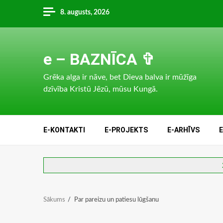
Skip
8. augusts, 2026
to
content
e – BAZNĪCA ✞
Grēka alga ir nāve, bet Dieva balva ir mūžīga
dzīvība Kristū Jēzū, mūsu Kungā.
E-KONTAKTI
E-PROJEKTS
E-ARHĪVS
Sākums
Par pareizu un patiesu lūgšanu