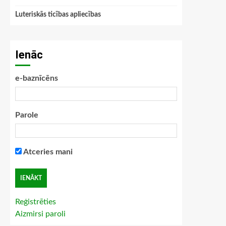
Luteriskās ticības apliecības
Ienāc
e-baznīcēns
Parole
Atceries mani
Reģistrēties
Aizmirsi paroli