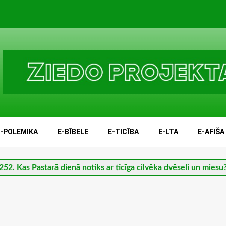
E-POLEMIKA
E-BĪBELE
E-TICĪBA
E-LTA
E-AFIŠA
252. Kas Pastarā dienā notiks ar ticīga cilvēka dvēseli un miesu