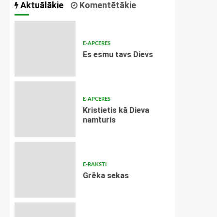
Aktuālākie
Komentētākie
E-APCERES
Es esmu tavs Dievs
E-APCERES
Kristietis kā Dieva
namturis
E-RAKSTI
Grēka sekas