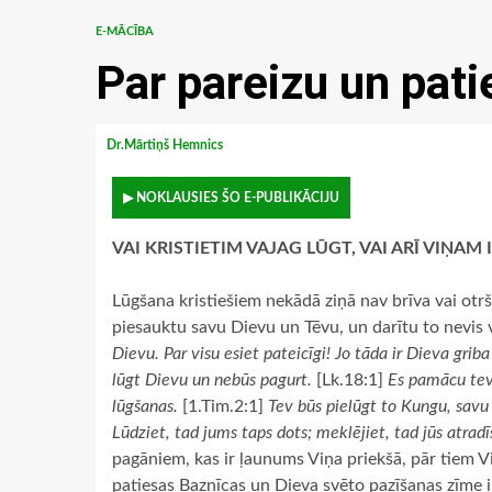
E-MĀCĪBA
Par pareizu un pat
Dr.Mārtiņš Hemnics
▶ NOKLAUSIES ŠO E-PUBLIKĀCIJU
VAI KRISTIETIM VAJAG LŪGT, VAI ARĪ VIŅAM I
Lūgšana kristiešiem nekādā ziņā nav brīva vai otršķi
piesauktu savu Dievu un Tēvu, un darītu to nevis v
Dievu. Par visu esiet pateicīgi! Jo tāda ir Dieva griba
lūgt Dievu un nebūs pagurt.
[Lk.18:1]
Es pamācu tevi
lūgšanas.
[1.Tim.2:1]
Tev būs pielūgt to Kungu, savu
Lūdziet, tad jums taps dots; meklējiet, tad jūs atradīs
pagāniem, kas ir ļaunums Viņa priekšā, pār tiem Viņ
patiesas Baznīcas un Dieva svēto pazīšanas zīme ir