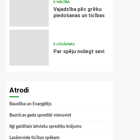
E-MĀCĪBA
Vajadzība pēc grēku
piedošanas un ticības
E-LŪGŠANAS
Par spēju noliegt sevi
Atrodi
Bauslība un Evaņģēlijs
Baznīcas gada sprediķi vienuviet
Ilgi gaidītais latviešu sprediķu krājums
Lasāmviela ticības spēkam