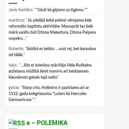
Janis Karklins
: “
"Gluži kā gājiens uz Aglonu.."
”
martinsz
: “
Jā, pēdējā laikā patiesi vērojama liela
reformēto baptistu aktivitāte. Manuprāt tas lielā
mērā varētu būt Džona Makartura, Džona Paipera
nopelns…
”
Roberto
: “
līdzībā es teiktu: .. suņi rej, bet karavāna
iet tālāk.
”
talyc
: “
…līdz ar luterāņu mācītāja Ulda Rožkalna
aiziešanu mūžībā šķiet nomiris arī beidzamais
klausāmais gabals tajā radio
”
gviclo
: “
Starp citu, Holbeins ir pazīstams arī ar
1522. gada kokgriezumu "Luters kā Hercules
Germanicuss ".
”
e – POLEMIKA