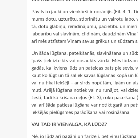
Pāvils to jauki un vienkārši ir norādījis (Fil. 4, 1. 
mums dotu, uzturētu, stiprinātu un vairotu labo, 
tā, dotu glābiņu, remdinājumu, pacietību un mier
labdarību vai slavinām, cildinām, daudzinām Viņa V
arī mēs atzīstam Viņam savus grēkus un sūdzam sa
Un šāda lūgšana, pateikšanās, slavināšana un sūdz
īpašs tiek izteikts vai nosaukts vārdā. Mēs lūdza
gadās, ka ikviens lūdz un pateicas pats pie sevis, va
kaut ko lūgt un tā saliek savas lūgšanas kopā un l
vai nu tikai iekšēji – ar sirds nopūtām, ilgām un aiz
muti. Ārējā lūgšana notiek vai nu runājot, vai dzied
žesti, tādi kā krišana ceļos (Ef. 3), roku pacelšana 
vai arī šāda patiesa lūgšana var notikt garā un patie
iekšējās pielūgsmes parādīšana vai rosināšana.
VAI TAD IR VIENALGA, KĀ LŪDZ?
Nē, jo lūdz arī pagāni un farizeji, bet viņu lūgšan