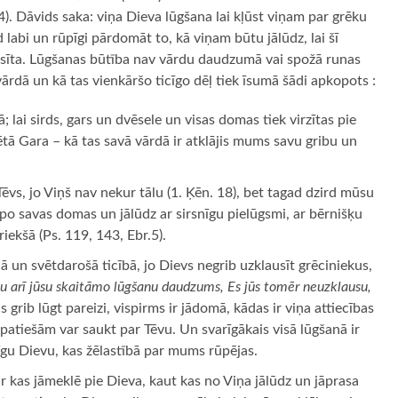
4). Dāvids saka: viņa Dieva lūgšana lai kļūst viņam par grēku
od labi un rūpīgi pārdomāt to, kā viņam būtu jālūdz, lai šī
usīta. Lūgšanas būtība nav vārdu daudzumā vai spožā runas
 vārdā un kā tas vienkāršo ticīgo dēļ tiek īsumā šādi apkopots :
lai sirds, gars un dvēsele un visas domas tiek virzītas pie
ētā Gara – kā tas savā vārdā ir atklājis mums savu gribu un
vs, jo Viņš nav nekur tālu (1. Ķēn. 18), bet tagad dzird mūsu
opo savas domas un jālūdz ar sirsnīgu pielūgsmi, ar bērnišķu
iekšā (Ps. 119, 143, Ebr.5).
lā un svētdarošā ticībā, jo Dievs negrib uzklausīt grēciniekus,
ūtu arī jūsu skaitāmo lūgšanu daudzums, Es jūs tomēr neuzklausu,
 grib lūgt pareizi, vispirms ir jādomā, kādas ir viņa attiecības
 patiešām var saukt par Tēvu. Un svarīgākais visā lūgšanā ir
īgu Dievu, kas žēlastībā par mums rūpējas.
ir kas jāmeklē pie Dieva, kaut kas no Viņa jālūdz un jāprasa