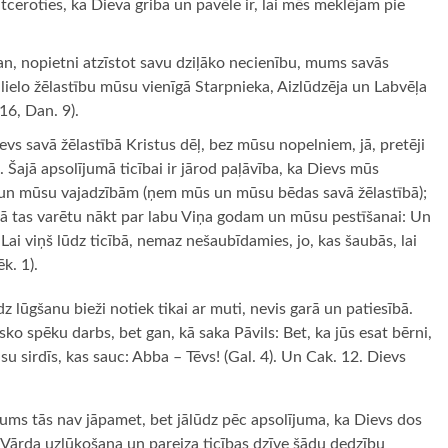
 atceroties, ka Dieva griba un pavēle ir, lai mēs meklējam pie
an, nopietni atzīstot savu dziļāko necienību, mums savās
a lielo žēlastību mūsu vienīgā Starpnieka, Aizlūdzēja un Labvēļa
16, Dan. 9).
ievs savā žēlastībā Kristus dēļ, bez mūsu nopelniem, jā, pretēji
. Šajā apsolījumā ticībai ir jārod paļāvība, ka Dievs mūs
 un mūsu vajadzībām (ņem mūs un mūsu bēdas savā žēlastībā);
 kā tas varētu nākt par labu Viņa godam un mūsu pestīšanai: Un
). Lai viņš lūdz ticībā, nemaz nešaubīdamies, jo, kas šaubās, lai
k. 1).
udz lūgšanu bieži notiek tikai ar muti, nevis garā un patiesībā.
ko spēku darbs, bet gan, kā saka Pāvils: Bet, ka jūs esat bērni,
ūsu sirdīs, kas sauc: Abba – Tēvs! (Gal. 4). Un Cak. 12. Dievs
mums tās nav jāpamet, bet jālūdz pēc apsolījuma, ka Dievs dos
. Vārda uzlūkošana un pareiza ticības dzīve šādu dedzību