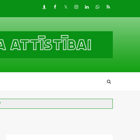
Draugiem
Facebook
Twitter
Instagram
LinkedIn
whatsapp
RSS
?