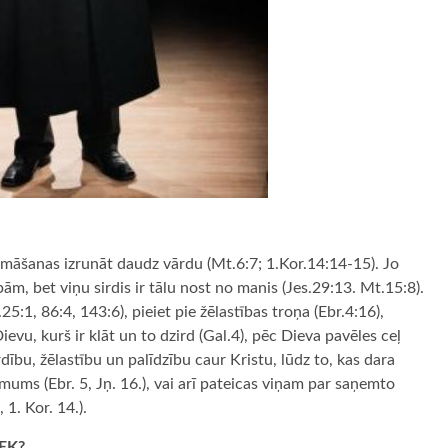
māšanas izrunāt daudz vārdu (Mt.6:7; 1.Kor.14:14-15). Jo
ām, bet viņu sirdis ir tālu nost no manis (Jes.29:13. Mt.15:8).
5:1, 86:4, 143:6), pieiet pie žēlastības troņa (Ebr.4:16),
vu, kurš ir klāt un to dzird (Gal.4), pēc Dieva pavēles ceļ
dību, žēlastību un palīdzību caur Kristu, lūdz to, kas dara
mums (Ebr. 5, Jņ. 16.), vai arī pateicas viņam par saņemto
 1. Kor. 14.).
EK?