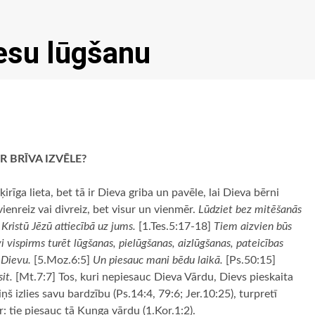
iesu lūgšanu
R BRĪVA IZVĒLE?
rīga lieta, bet tā ir Dieva griba un pavēle, lai Dieva bērni
ienreiz vai divreiz, bet visur un vienmēr.
Lūdziet bez mitēšanās
 Kristū Jēzū attiecībā uz jums.
[1.Tes.5:17-18]
Tiem aizvien būs
 vispirms turēt lūgšanas, pielūgšanas, aizlūgšanas, pateicības
 Dievu.
[5.Moz.6:5]
Un piesauc mani bēdu laikā.
[Ps.50:15]
it.
[Mt.7:7] Tos, kuri nepiesauc Dieva Vārdu, Dievs pieskaita
š izlies savu bardzību (Ps.14:4, 79:6; Jer.10:25), turpretī
: tie piesauc tā Kunga vārdu (1.Kor.1:2).