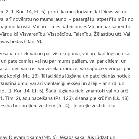
Tim. 2, 1. Kor. 14, Ef. 5), proti, ka mēs lūdzam, lai Dievs vai nu
vai arī novērstu no mums ļauno, – pasargātu, atpestītu mūs no
inājumu krustā. Vai arī – mēs pateicamies Viņam par saņemto
ārdu kā Visvarenību, Visspēcību, Taisnību, Žēlastību utt. Vai
vas bēdas (Dan. 9).
ēšana notiek vai nu par visu kopumā, vai arī, kad lūgšanā kas
m un pateicamies vai nu par mums pašiem, vai par citiem, un
i arī divi vai trīs, vai vesela draudze, vai sapulce vienojas par
ūdz kopīgi (Mt. 18). Tātad šāda lūgšana un pateikšanās notiek
kustinājumu, vai arī vienlaicīgi iekšēji un ārēji – ar sirdi un
ot (1. Kor. 14, Ef. 5). Šādā lūgšanā tiek izmantoti vai nu ārēji
(1. Tim. 2), acu pacelšana (Ps. 123), sišana pie krūtīm (Lk. 18),
sībā bez ārējiem žestiem (Jņ. 4),- jo ārējie žesti ir tikai
a nav Dievam tīkama (Mt. 6). Jēkabs saka: Jūs lūdzat un