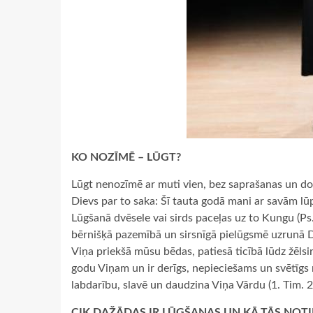
KO NOZĪMĒ – LŪGT?
Lūgt nenozīmē ar muti vien, bez saprašanas un do
Dievs par to saka: Šī tauta godā mani ar savām lūp
Lūgšanā dvēsele vai sirds paceļas uz to Kungu (Ps.2
bērnišķā pazemībā un sirsnīgā pielūgsmē uzrunā Die
Viņa priekšā mūsu bēdas, patiesā ticībā lūdz žēlsir
godu Viņam un ir derīgs, nepieciešams un svētīgs 
labdarību, slavē un daudzina Viņa Vārdu (1. Tim. 2,
CIK DAŽĀDAS IR LŪGŠANAS UN KĀ TĀS NOTI