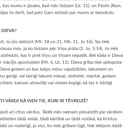
is, kas mums ir jāsaka, kad mēs lūdzam (Lk. 11), un Pāvils (Rom.
lājas to darīt, tad pats Gars aizlūdz par mums ar bezvārdu
 DIEVA?
t, to jūs dabūsit (Mt. 18 un 21, Mk. 11, Jņ 16). Tas tiek
 klausa mūs, ja ko lūdzam pēc Viņa prāta (1. Jņ. 5:14). Jo mēs
izliedzis, kas ir pret Viņu un Viņam nepatīk. Bet kāda ir Dieva
 ir mācījis apustuļiem (Mt. 6, Lk. 11). Dieva griba tiek apkopota
po Dieva godam un kas kalpo mūsu vajadzībām, labumam un
nu garīgi, vai laicīgi labumi miesai, dvēselei, mantai, godam
itiem, katram atsevišķi vai visiem kopīgi, kā tas ir kārtīgi
 VĀRDI KĀ VIEN TIE, KURI IR TĒVREIZĒ?
tojuši arī citus vārdus. Tādēļ mēs neesam piesaistīti pie vārdiem
atlietām tādā veidā, tādā kārtībā un tādā nolūkā, kā Kristus
 labi un noderīgi, ja viss, ko mēs gribam lūgt, tiek iekļauts kādā