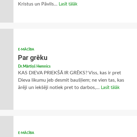
Kristus un Pāvils...
Lasīt tālāk
E-MĀCĪBA
Par grēku
Dr.Mārtiņš Hemnics
KAS DIEVA PRIEKŠĀ IR GRĒKS? Viss, kas ir pret
Dieva likumu jeb desmit baušļiem; ne vien tas, kas
ārēji un iekšēji notiek pret to darbos,...
Lasīt tālāk
E-MĀCĪBA