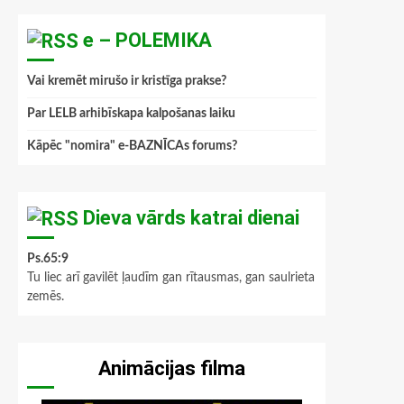
e – POLEMIKA
Vai kremēt mirušo ir kristīga prakse?
Par LELB arhibīskapa kalpošanas laiku
Kāpēc "nomira" e-BAZNĪCAs forums?
Dieva vārds katrai dienai
Ps.65:9
Tu liec arī gavilēt ļaudīm gan rītausmas, gan saulrieta
zemēs.
Animācijas filma