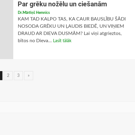
Par grēku nožēlu un ciešanām
Dr.Mārtiņš Hemnics
KAM TAD KALPO TAS, KA CAUR BAUSLĪBU ŠĀDI
NOSODA GRĒKU UN ĻAUDIS BIEDĒ, UN VIŅIEM
DRAUD AR DIEVA DUSMĀM? Lai viņi atgrieztos,
bītos no Dieva...
Lasīt tālāk
iņu
2
3
»
avigācija