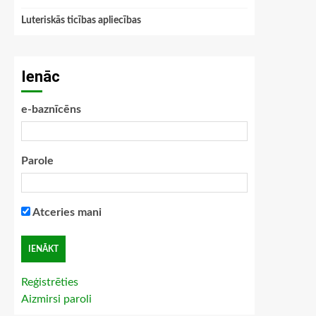
Luteriskās ticības apliecības
Ienāc
e-baznīcēns
Parole
Atceries mani
Reģistrēties
Aizmirsi paroli