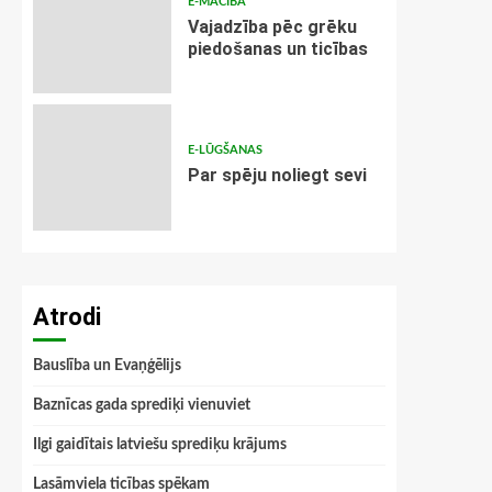
E-MĀCĪBA
Vajadzība pēc grēku
piedošanas un ticības
E-LŪGŠANAS
Par spēju noliegt sevi
Atrodi
Bauslība un Evaņģēlijs
Baznīcas gada sprediķi vienuviet
Ilgi gaidītais latviešu sprediķu krājums
Lasāmviela ticības spēkam