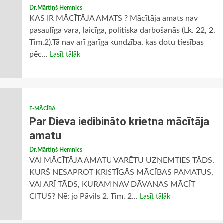
Dr.Mārtiņš Hemnics
KAS IR MĀCĪTĀJA AMATS ? Mācītāja amats nav
pasaulīga vara, laicīga, politiska darbošanās (Lk. 22, 2.
Tim.2).Tā nav arī garīga kundzība, kas dotu tiesības
pēc...
Lasīt tālāk
E-MĀCĪBA
Par Dieva iedibināto krietna mācītāja
amatu
Dr.Mārtiņš Hemnics
VAI MĀCĪTĀJA AMATU VARĒTU UZŅEMTIES TĀDS,
KURŠ NESAPROT KRISTĪGĀS MĀCĪBAS PAMATUS,
VAI ARĪ TĀDS, KURAM NAV DĀVANAS MĀCĪT
CITUS? Nē: jo Pāvils 2. Tim. 2...
Lasīt tālāk