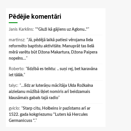
Pēdējie komentāri
Janis Karklins
: “
"Gluži kā gājiens uz Aglonu.."
”
martinsz
: “
Jā, pēdējā laikā patiesi vērojama liela
reformēto baptistu aktivitāte. Manuprāt tas lielā
mērā varētu būt Džona Makartura, Džona Paipera
nopelns…
”
Roberto
: “
līdzībā es teiktu: .. suņi rej, bet karavāna
iet tālāk.
”
talyc
: “
…līdz ar luterāņu mācītāja Ulda Rožkalna
aiziešanu mūžībā šķiet nomiris arī beidzamais
klausāmais gabals tajā radio
”
gviclo
: “
Starp citu, Holbeins ir pazīstams arī ar
1522. gada kokgriezumu "Luters kā Hercules
Germanicuss ".
”