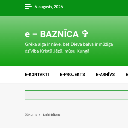
Skip
6. augusts, 2026
to
content
e – BAZNĪCA ✞
Grēka alga ir nāve, bet Dieva balva ir mūžīga
dzīvība Kristū Jēzū, mūsu Kungā.
E-KONTAKTI
E-PROJEKTS
E-ARHĪVS
Sākums
Enhiridions