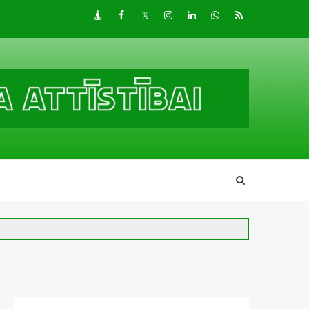
Draugiem
Facebook
Twitter
Instagram
LinkedIn
whatsapp
RSS