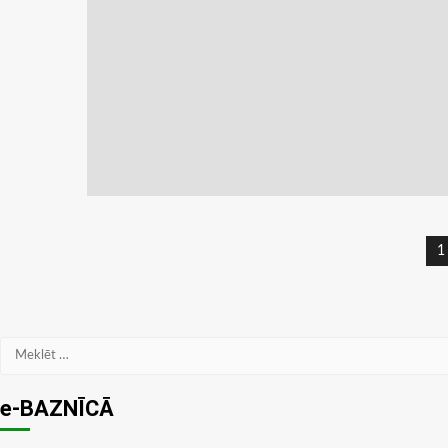
Z
1
n
Meklēt:
e-BAZNĪCĀ