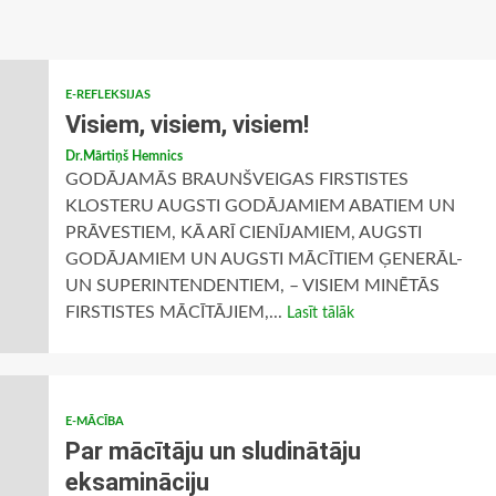
E-REFLEKSIJAS
Visiem, visiem, visiem!
Dr.Mārtiņš Hemnics
GODĀJAMĀS BRAUNŠVEIGAS FIRSTISTES
KLOSTERU AUGSTI GODĀJAMIEM ABATIEM UN
PRĀVESTIEM, KĀ ARĪ CIENĪJAMIEM, AUGSTI
GODĀJAMIEM UN AUGSTI MĀCĪTIEM ĢENERĀL-
UN SUPERINTENDENTIEM, – VISIEM MINĒTĀS
FIRSTISTES MĀCĪTĀJIEM,...
Lasīt tālāk
E-MĀCĪBA
Par mācītāju un sludinātāju
eksamināciju