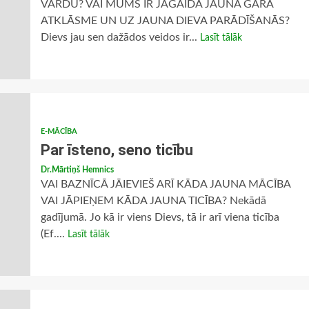
VĀRDU? VAI MUMS IR JĀGAIDA JAUNA GARA
ATKLĀSME UN UZ JAUNA DIEVA PARĀDĪŠANĀS?
Dievs jau sen dažādos veidos ir...
Lasīt tālāk
E-MĀCĪBA
Par īsteno, seno ticību
Dr.Mārtiņš Hemnics
VAI BAZNĪCĀ JĀIEVIEŠ ARĪ KĀDA JAUNA MĀCĪBA
VAI JĀPIEŅEM KĀDA JAUNA TICĪBA? Nekādā
gadījumā. Jo kā ir viens Dievs, tā ir arī viena ticība
(Ef....
Lasīt tālāk