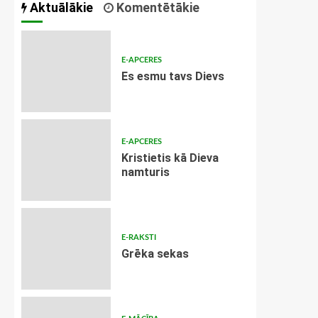
Aktuālākie
Komentētākie
E-APCERES
Es esmu tavs Dievs
E-APCERES
Kristietis kā Dieva
namturis
E-RAKSTI
Grēka sekas