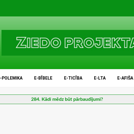
E-POLEMIKA
E-BĪBELE
E-TICĪBA
E-LTA
E-AFIŠA
284. Kādi mēdz būt pārbaudījumi?