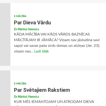
E-MĀCĪBA
Par Dieva Vārdu
Dr.Mārtiņš Hemnics
KĀDA MĀCĪBA VAI KĀDS VĀRDS BAZNĪCAS
MĀCĪTĀJAM IR JĀMĀCA? Viņam nav jāsludina savi
sapņi vai savas paša sirds domas un atziņas (Jer. 23);
viņam nav...
Lasīt tālāk
E-MĀCĪBA
Par Svētajiem Rakstiem
Dr.Mārtiņš Hemnics
KUR MĒS IEMANTOJAM UN ATRODAM DIEVA