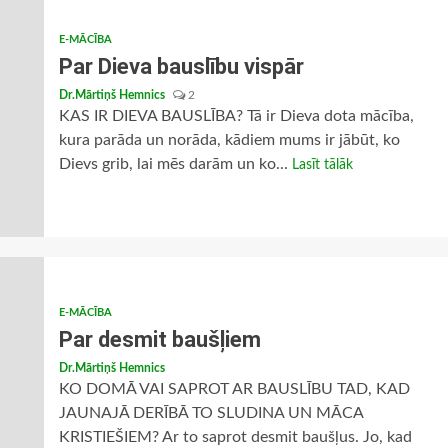
E-MĀCĪBA
Par Dieva bauslību vispār
Dr.Mārtiņš Hemnics
2
KAS IR DIEVA BAUSLĪBA? Tā ir Dieva dota mācība,
kura parāda un norāda, kādiem mums ir jābūt, ko
Dievs grib, lai mēs darām un ko...
Lasīt tālāk
E-MĀCĪBA
Par desmit baušļiem
Dr.Mārtiņš Hemnics
KO DOMĀ VAI SAPROT AR BAUSLĪBU TAD, KAD
JAUNAJĀ DERĪBĀ TO SLUDINA UN MĀCA
KRISTIEŠIEM? Ar to saprot desmit baušļus. Jo, kad