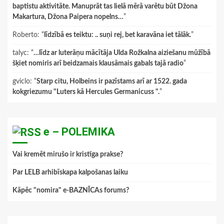
baptistu aktivitāte. Manuprāt tas lielā mērā varētu būt Džona
Makartura, Džona Paipera nopelns…
”
Roberto
: “
līdzībā es teiktu: .. suņi rej, bet karavāna iet tālāk.
”
talyc
: “
…līdz ar luterāņu mācītāja Ulda Rožkalna aiziešanu mūžībā
šķiet nomiris arī beidzamais klausāmais gabals tajā radio
”
gviclo
: “
Starp citu, Holbeins ir pazīstams arī ar 1522. gada
kokgriezumu "Luters kā Hercules Germanicuss ".
”
e – POLEMIKA
Vai kremēt mirušo ir kristīga prakse?
Par LELB arhibīskapa kalpošanas laiku
Kāpēc "nomira" e-BAZNĪCAs forums?