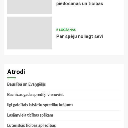
piedošanas un ticības
E-LŪGŠANAS
Par spēju noliegt sevi
Atrodi
Bauslība un Evaņģēlijs
Baznīcas gada sprediķi vienuviet
Ilgi gaidītais latviešu sprediķu krājums
Lasāmviela ticības spēkam
Luteriskās ticības apliecības