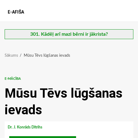
E-AFIŠA
301. Kādēļ arī mazi bērni ir jākrista?
Sākums
Mūsu Tēvs lūgšanas ievads
E-MĀCĪBA
Mūsu Tēvs lūgšanas
ievads
Dr. J. Konrāds Dītrihs