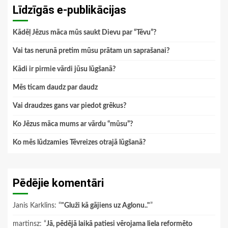
Līdzīgās e-publikācijas
Kādēļ Jēzus māca mūs saukt Dievu par “Tēvu”?
Vai tas nerunā pretim mūsu prātam un saprašanai?
Kādi ir pirmie vārdi jūsu lūgšanā?
Mēs ticam daudz par daudz
Vai draudzes gans var piedot grēkus?
Ko Jēzus māca mums ar vārdu “mūsu”?
Ko mēs lūdzamies Tēvreizes otrajā lūgšanā?
Pēdējie komentāri
Janis Karklins
: “
"Gluži kā gājiens uz Aglonu.."
”
martinsz
: “
Jā, pēdējā laikā patiesi vērojama liela reformēto