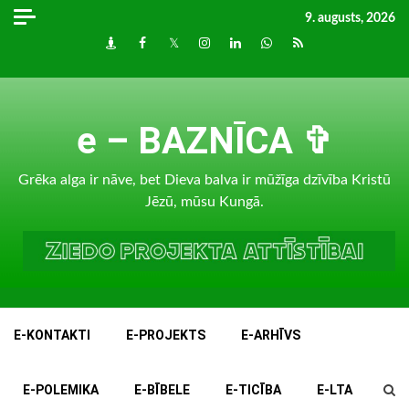
Skip
9. augusts, 2026
to
Draugiem
Facebook
Twitter
Instagram
LinkedIn
whatsapp
RSS
content
e – BAZNĪCA ✞
Grēka alga ir nāve, bet Dieva balva ir mūžīga dzīvība Kristū
Jēzū, mūsu Kungā.
E-KONTAKTI
E-PROJEKTS
E-ARHĪVS
E-POLEMIKA
E-BĪBELE
E-TICĪBA
E-LTA