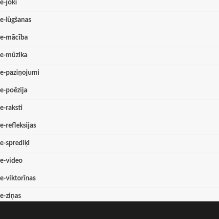
e-joki
e-lūgšanas
e-mācība
e-mūzika
e-paziņojumi
e-poēzija
e-raksti
e-refleksijas
e-sprediķi
e-video
e-viktorīnas
e-ziņas