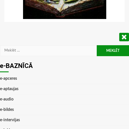
Meklēt:
e-BAZNĪCĀ
e-apceres
e-aptaujas
e-audio
e-bildes
e-intervijas