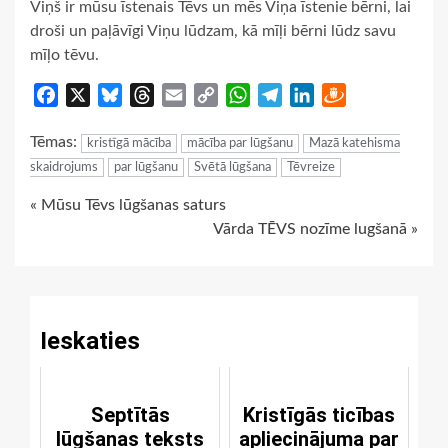
Viņš ir mūsu īstenais Tēvs un mēs Viņa īstenie bērni, lai
droši un paļāvīgi Viņu lūdzam, kā mīļi bērni lūdz savu
mīļo tēvu.
Facebook
X
Bluesky
Threads
Email
Copy
WhatsApp
Telegram
LinkedIn
Draugiem
Link
Tēmas:
kristīgā mācība
mācība par lūgšanu
Mazā katehisma
skaidrojums
par lūgšanu
Svētā lūgšana
Tēvreize
Continue
« Mūsu Tēvs lūgšanas saturs
Vārda TĒVS nozīme lugšanā »
Reading
Ieskaties
Septītās
Kristīgās ticības
lūgšanas teksts
apliecinājuma par