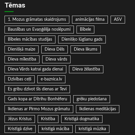
Tēmas
1. Mozus grāmatas skaidrojums
animācijas filma
ASV
Bauslības un Evaņģēlija noslēpumi
Bībele
Bībeles mācības studijas
Dienišķo lūgšanu gads
Dienišķā maize
Dieva Dēls
Dieva likums
Dieva mīlestība
Dieva vārds
Dieva Vārds katrai gada dienai
Dieva žēlastība
Dzīvības ceļš
e-baznica.lv
Es gribu dzīvot šīs dienas ar Tevi
Gads kopa ar Dītrihu Bonhēferu
grēku piedošana
Ikdienas ar Pirmo Mozus grāmatu
Ikdienas meditācijas
Jēzus Kristus
Kristība
Kristīgā dogmatika
Kristīgā dzīve
kristīgā mācība
kristīgā mūzika