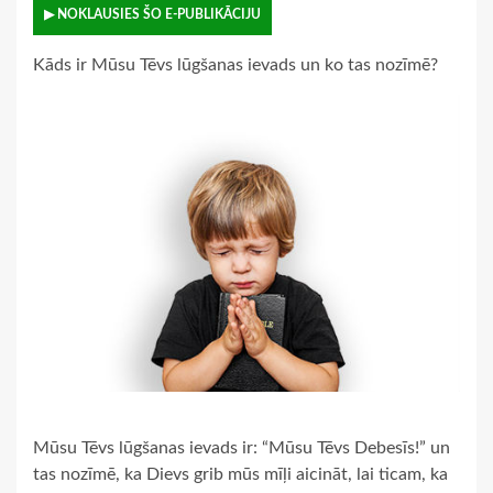
▶ NOKLAUSIES ŠO E-PUBLIKĀCIJU
Kāds ir Mūsu Tēvs lūgšanas ievads un ko tas nozīmē?
Mūsu Tēvs lūgšanas ievads ir: “Mūsu Tēvs Debesīs!” un
tas nozīmē, ka Dievs grib mūs mīļi aicināt, lai ticam, ka