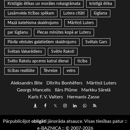
Kristīgās ētikas un morāles rokasgrāmata
kristīgā ētika
Lasāmviela ticības spēkam
Lutera citāti
lūgšana
Mazā katehisma skaidrojums
Mārtiņš Luters
par lūgšanu
Piecas minūtes kopā ar Luteru
Pāvila vēstules galatiešiem skaidrojums
Svētais Gars
Svētais Vakarēdiens
Svētie Raksti
Svēto Rakstu apceres katrai dienai
ticība
ticības realitāte
Tēvreize
velns
Aleksandrs Bite
Dītrihs Bonhēfers
Mārtiņš Luters
Georgs Mancelis
Ilārs Plūme
Markku Särelä
Karls F. V. Valters
Hermanis Zasse
Draugiem
Facebook
Twitter
Instagram
LinkedIn
whatsapp
RSS
Pārpublicējot
obligāti
jānorāda atsauce. Visas tiesības patur
::
e-BAZNICA
::
© 2007-2026