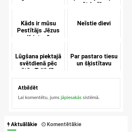
svētdarīšanu
dalījums
Kāds ir mūsu
Neīstie dievi
Pestītājs Jēzus
Kristus?
Lūgšana piektajā
Par pastaro tiesu
svētdienā pēc
un šķistītavu
svētās Trijādības
svētkiem
Atbildēt
Lai komentētu, jums
jāpiesakās
sistēmā.
Aktuālākie
Komentētākie