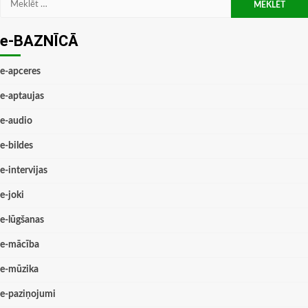
e-BAZNĪCĀ
e-apceres
e-aptaujas
e-audio
e-bildes
e-intervijas
e-joki
e-lūgšanas
e-mācība
e-mūzika
e-paziņojumi