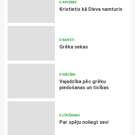
E-APCERES
Kristietis kā Dieva namturis
E-RAKSTI
Grēka sekas
E-MĀCĪBA
Vajadzība pēc grēku
piedošanas un ticības
E-LŪGŠANAS
Par spēju noliegt sevi