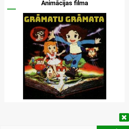
Animācijas filma
Meklēt: