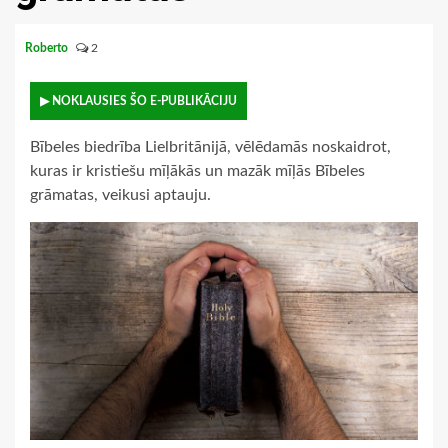
Roberto
2
▶ NOKLAUSIES ŠO E-PUBLIKĀCIJU
Bībeles biedrība Lielbritānijā, vēlēdamās noskaidrot,
kuras ir kristiešu mīļākās un mazāk mīļās Bībeles
grāmatas, veikusi aptauju.