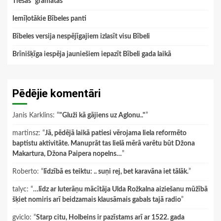
Tiesas “grāmatas”
Iemīļotākie Bībeles panti
Bībeles versija nespējīgajiem izlasīt visu Bībeli
Brīnišķīga iespēja jauniešiem iepazīt Bībeli gada laikā
Pēdējie komentāri
Janis Karklins
: “
"Gluži kā gājiens uz Aglonu.."
”
martinsz
: “
Jā, pēdējā laikā patiesi vērojama liela reformēto
baptistu aktivitāte. Manuprāt tas lielā mērā varētu būt Džona
Makartura, Džona Paipera nopelns…
”
Roberto
: “
līdzībā es teiktu: .. suņi rej, bet karavāna iet tālāk.
”
talyc
: “
…līdz ar luterāņu mācītāja Ulda Rožkalna aiziešanu mūžībā
šķiet nomiris arī beidzamais klausāmais gabals tajā radio
”
gviclo
: “
Starp citu, Holbeins ir pazīstams arī ar 1522. gada