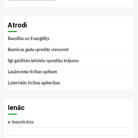
Atrodi
Bauslība un Evaņģēlijs
Baznīcas gada sprediķi vienuviet
Ilgi gaidītais latviešu sprediķu krājums
Lasāmviela ticības spēkam
Luteriskās ticības apliecības
Ienāc
e-baznīcēns