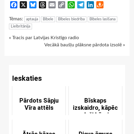
Facebook
X
Bluesky
Threads
Email
Copy
WhatsApp
Telegram
LinkedIn
Draugiem
Link
Tēmas:
aptauja
Bībele
Bībeles biedrība
Bībeles lasīšana
Lielbritānija
Continue
« Tracis par Latvijas Kristīgo radio
Vecākā baušļu plāksne pārdota izsolē »
Reading
Ieskaties
Pārdots Sāpju
Bīskaps
Vīra attēls
izskaidro, kāpēc
daži bērni
piedzimts ar
noslieci uz