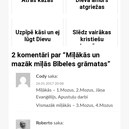
Ātrās kāzas
Dieva āmurs
homoseksualitāti
atgriežas
Uzpīpē kāsi un ej
Slēdz vairākas
lūgt Dievu
kristiešu
baznīcas
2 komentāri par “
Mīļākās un
mazāk mīļās Bībeles grāmatas
”
Cody
saka:
26.01.2017 20:08
Mīļākās – 1.Mozus, 2.Mozus, Jāņa
Evanģēlijs, Apustuļu darbi
Vismazāk mīļākās – 3.Mozus, 4.Mozus
Roberto
saka: