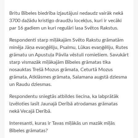
Britu Bībeles biedrība izjautājusi nedaudz vairāk nekā
3700 dažādu kristīgo draudžu locekļus, kuri ir vecāki
par 16 gadiem un kuri regulāri lasa Svētos Rakstus.
Respondenti starp mīļākajām Svēto Rakstu grāmatām
minēja Jāņa evaņģēliju, Psalmu, Lūkas evaņģēliju, Rutes
grāmatu un Apustuļa Pāvila vēstuli romiešiem. Savukārt
starp vismazāk mīļākajām Bībeles grāmatas tika
nosauktas Trešā Mozus grāmata, Ceturtā Mozus
grāmata, Atklāsmes grāmata, Salamana augstā dziesma
un Raudu dziesmas.
Respondentu sniegtās atbildes liecina, ka labprātāk
izvēloties lasīt Jaunajā Derībā atrodamas grāmatas
nekā Vecajā Derībā.
Interesanti, kuras ir Tavas mīļākās un mazāk mīļās
Bībeles grāmatas?