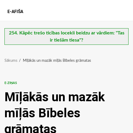
E-AFIŠA
254. Kāpēc trešo ticības locekli beidzu ar vārdiem: "Tas
ir tiešām tiesa"?
Sākums
Mīļākās un mazāk mīļās Bībeles grāmatas
E-ZIŅAS
Mīļākās un mazāk
mīļās Bībeles
grāmatas