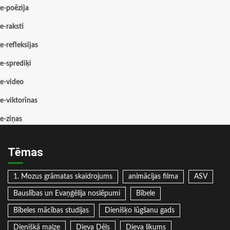
e-poēzija
e-raksti
e-refleksijas
e-sprediķi
e-video
e-viktorīnas
e-ziņas
Tēmas
1. Mozus grāmatas skaidrojums
animācijas filma
ASV
Bauslības un Evaņģēlija noslēpumi
Bībele
Bībeles mācības studijas
Dienišķo lūgšanu gads
Dienišķā maize
Dieva Dēls
Dieva likums