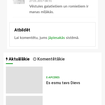
27.01.2017 08:51
Vēstules galatiešiem un romiešiem ir
manas mīļākās.
Atbildēt
Lai komentētu, jums
jāpiesakās
sistēmā.
Aktuālākie
Komentētākie
E-APCERES
Es esmu tavs Dievs