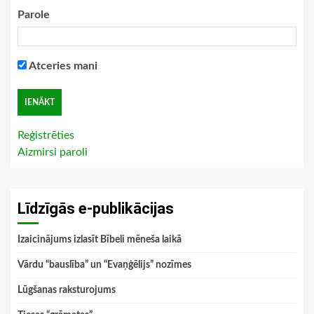
Parole
Atceries mani
Reģistrēties
Aizmirsi paroli
Līdzīgās e-publikācijas
Izaicinājums izlasīt Bībeli mēneša laikā
Vārdu “bauslība” un “Evaņģēlijs” nozīmes
Lūgšanas raksturojums