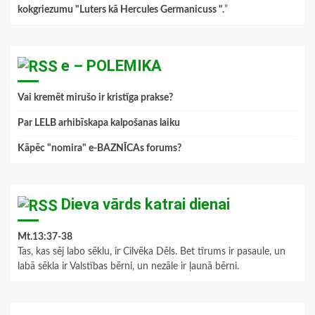
kokgriezumu "Luters kā Hercules Germanicuss ".
”
e – POLEMIKA
Vai kremēt mirušo ir kristīga prakse?
Par LELB arhibīskapa kalpošanas laiku
Kāpēc "nomira" e-BAZNĪCAs forums?
Dieva vārds katrai dienai
Mt.13:37-38
Tas, kas sēj labo sēklu, ir Cilvēka Dēls. Bet tīrums ir pasaule, un
labā sēkla ir Valstības bērni, un nezāle ir ļaunā bērni.