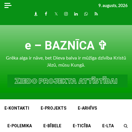
Skip
9. augusts, 2026
to
Draugiem
Facebook
Twitter
Instagram
LinkedIn
whatsapp
RSS
content
e – BAZNĪCA ✞
Grēka alga ir nāve, bet Dieva balva ir mūžīga dzīvība Kristū
Jēzū, mūsu Kungā.
E-KONTAKTI
E-PROJEKTS
E-ARHĪVS
E-POLEMIKA
E-BĪBELE
E-TICĪBA
E-LTA