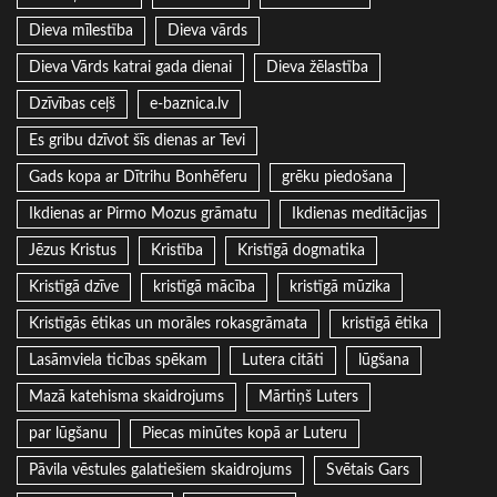
Dieva mīlestība
Dieva vārds
Dieva Vārds katrai gada dienai
Dieva žēlastība
Dzīvības ceļš
e-baznica.lv
Es gribu dzīvot šīs dienas ar Tevi
Gads kopa ar Dītrihu Bonhēferu
grēku piedošana
Ikdienas ar Pirmo Mozus grāmatu
Ikdienas meditācijas
Jēzus Kristus
Kristība
Kristīgā dogmatika
Kristīgā dzīve
kristīgā mācība
kristīgā mūzika
Kristīgās ētikas un morāles rokasgrāmata
kristīgā ētika
Lasāmviela ticības spēkam
Lutera citāti
lūgšana
Mazā katehisma skaidrojums
Mārtiņš Luters
par lūgšanu
Piecas minūtes kopā ar Luteru
Pāvila vēstules galatiešiem skaidrojums
Svētais Gars