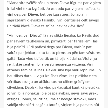
“Mana sirdsvēlēšanās un mans Dieva lūgums par viņiem
ir, lai viņi tiktu izglābti. Jo es dodu par viņiem liecību, ka
viņi deg par Dievu
, bet bez izpratnes. Jo, aplam
saprazdami dievišķo taisnību, viņi centušies celt savējo
un tādā kārtā Dieva taisnībai nav pakļāvušies.”
“Viņi deg par Dievu.” Tā nav slikta liecība, ko Pāvils dod
par saviem tautiešiem un, pirmkārt, par farizejiem. Tas
bija pelnīti. Jūdi patiesi dega par Dievu, varbūt pat
vairāk par jebkuru citu tautu pirms un pēc tam vēstures
gaitā. Taču viņu ticība tik un tā bija kļūdaina. Visi viņu
reliģiskie centieni bija vērsti nepareizā virzienā. Viņi
atradās zem bauslības. Paklausība bija viņu lepnums, un
bauslības darbi – viņu izcilības zīme, kas piešķīra tiem
vērtības apziņu un atšķīra tos no citiem grēcīgiem
cilvēkiem. Dabiski, ka viņu paklausībai kaut kā pietrūka,
jo viņi bija nonākuši pie pašpaļāvības, nevis savu grēku
atziņas. Tomēr, salīdzinājumā ar bēdīgo stāvokli, kāds
valdīja visapkārt pagānu tautās, viņiem bija pamats būt