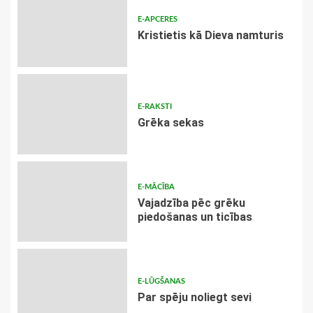
E-APCERES
Kristietis kā Dieva namturis
E-RAKSTI
Grēka sekas
E-MĀCĪBA
Vajadzība pēc grēku
piedošanas un ticības
E-LŪGŠANAS
Par spēju noliegt sevi