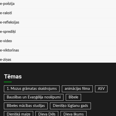
e-poēzija
e-raksti
e-refleksijas
e-sprediķi
e-video
e-viktorīnas
e-ziņas
Tēmas
1. Mozus grāmatas skaidrojums
animācijas filma
ASV
Bauslības un Evaņģēlija noslēpumi
Bībele
Bībeles mācības studijas
Dienišķo lūgšanu gads
Dienišķā maize
Dieva Dēls
Dieva likums