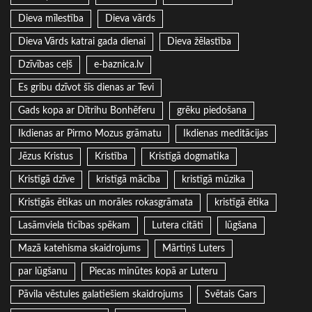
Dieva mīlestība
Dieva vārds
Dieva Vārds katrai gada dienai
Dieva žēlastība
Dzīvības ceļš
e-baznica.lv
Es gribu dzīvot šīs dienas ar Tevi
Gads kopa ar Dītrihu Bonhēferu
grēku piedošana
Ikdienas ar Pirmo Mozus grāmatu
Ikdienas meditācijas
Jēzus Kristus
Kristība
Kristīgā dogmatika
Kristīgā dzīve
kristīgā mācība
kristīgā mūzika
Kristīgās ētikas un morāles rokasgrāmata
kristīgā ētika
Lasāmviela ticības spēkam
Lutera citāti
lūgšana
Mazā katehisma skaidrojums
Mārtiņš Luters
par lūgšanu
Piecas minūtes kopā ar Luteru
Pāvila vēstules galatiešiem skaidrojums
Svētais Gars