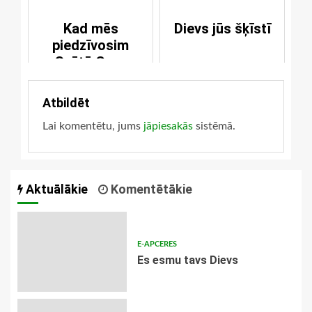
Kad mēs
Dievs jūs šķīstī
piedzīvosim
Svētā Gara
pārmācību
Atbildēt
Lai komentētu, jums
jāpiesakās
sistēmā.
Aktuālākie
Komentētākie
E-APCERES
Es esmu tavs Dievs