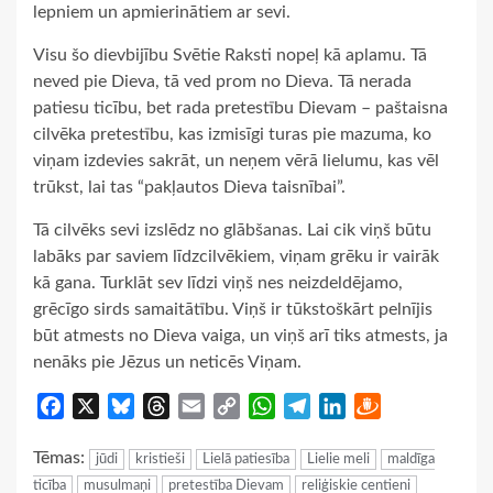
lepniem un apmierinātiem ar sevi.
Visu šo dievbijību Svētie Raksti nopeļ kā aplamu. Tā
neved pie Dieva, tā ved prom no Dieva. Tā nerada
patiesu ticību, bet rada pretestību Dievam – paštaisna
cilvēka pretestību, kas izmisīgi turas pie mazuma, ko
viņam izdevies sakrāt, un neņem vērā lielumu, kas vēl
trūkst, lai tas “pakļautos Dieva taisnībai”.
Tā cilvēks sevi izslēdz no glābšanas. Lai cik viņš būtu
labāks par saviem līdzcilvēkiem, viņam grēku ir vairāk
kā gana. Turklāt sev līdzi viņš nes neizdeldējamo,
grēcīgo sirds samaitātību. Viņš ir tūkstoškārt pelnījis
būt atmests no Dieva vaiga, un viņš arī tiks atmests, ja
nenāks pie Jēzus un neticēs Viņam.
Facebook
X
Bluesky
Threads
Email
Copy
WhatsApp
Telegram
LinkedIn
Draugiem
Link
Tēmas:
jūdi
kristieši
Lielā patiesība
Lielie meli
maldīga
ticība
musulmaņi
pretestība Dievam
reliģiskie centieni