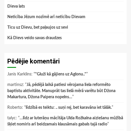
Dieva lats
Neticība Jēzum nozīmē arī neticību Dievam
Ticu uz Dievu, bet paļaujos uz sevi
Kā Dievs veido savas draudzes
Pēdējie komentāri
Janis Karklins
: “
"Gluži kā gājiens uz Aglonu.."
”
martinsz
: “
Jā, pēdējā laikā patiesi vērojama liela reformēto
baptistu aktivitāte. Manuprāt tas lielā mērā varētu būt Džona
Makartura, Džona Paipera nopelns…
”
Roberto
: “
līdzībā es teiktu: .. suņi rej, bet karavāna iet tālāk.
”
talyc
: “
…līdz ar luterāņu mācītāja Ulda Rožkalna aiziešanu mūžībā
šķiet nomiris arī beidzamais klausāmais gabals tajā radio
”