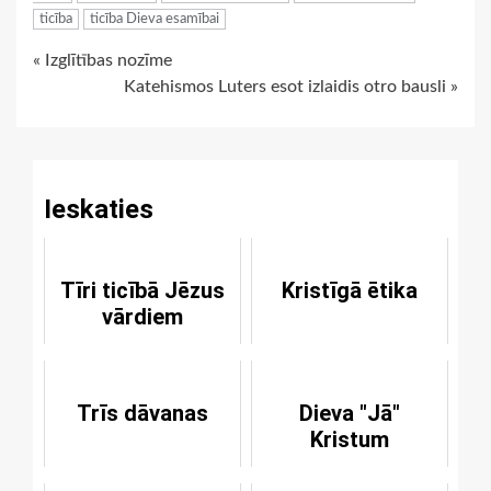
ticība
ticība Dieva esamībai
Continue
« Izglītības nozīme
Katehismos Luters esot izlaidis otro bausli »
Reading
Ieskaties
Tīri ticībā Jēzus
Kristīgā ētika
vārdiem
Trīs dāvanas
Dieva "Jā"
Kristum