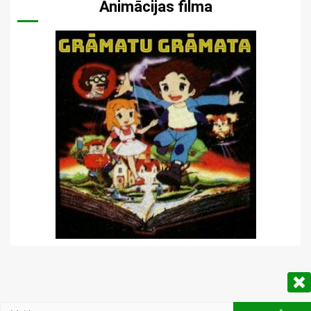
Animācijas filma
Meklēt: