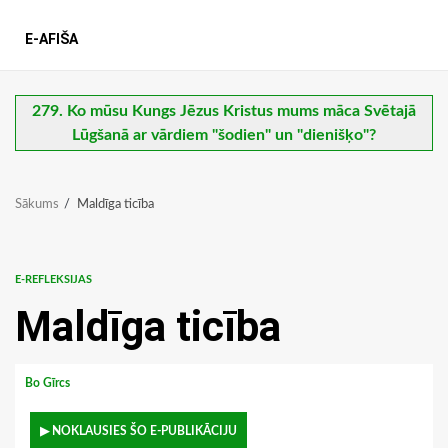
E-AFIŠA
279. Ko mūsu Kungs Jēzus Kristus mums māca Svētajā
Lūgšanā ar vārdiem "šodien" un "dienišķo"?
Sākums
Maldīga ticība
E-REFLEKSIJAS
Maldīga ticība
Bo Gīrcs
▶ NOKLAUSIES ŠO E-PUBLIKĀCIJU