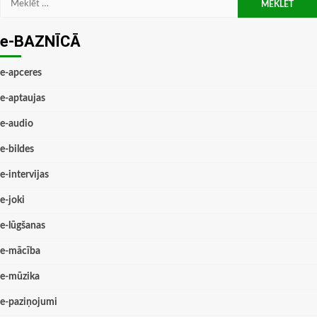
e-BAZNĪCĀ
e-apceres
e-aptaujas
e-audio
e-bildes
e-intervijas
e-joki
e-lūgšanas
e-mācība
e-mūzika
e-paziņojumi