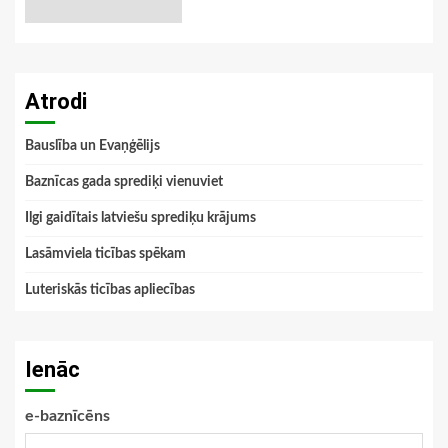
Atrodi
Bauslība un Evaņģēlijs
Baznīcas gada sprediķi vienuviet
Ilgi gaidītais latviešu sprediķu krājums
Lasāmviela ticības spēkam
Luteriskās ticības apliecības
Ienāc
e-baznīcēns