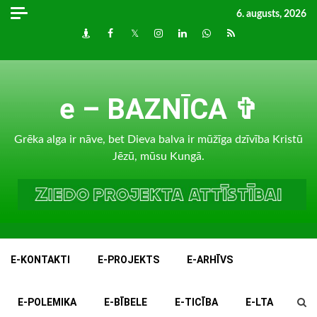
Skip
6. augusts, 2026
to
Draugiem
Facebook
Twitter
Instagram
LinkedIn
whatsapp
RSS
content
e – BAZNĪCA ✞
Grēka alga ir nāve, bet Dieva balva ir mūžīga dzīvība Kristū
Jēzū, mūsu Kungā.
E-KONTAKTI
E-PROJEKTS
E-ARHĪVS
E-POLEMIKA
E-BĪBELE
E-TICĪBA
E-LTA