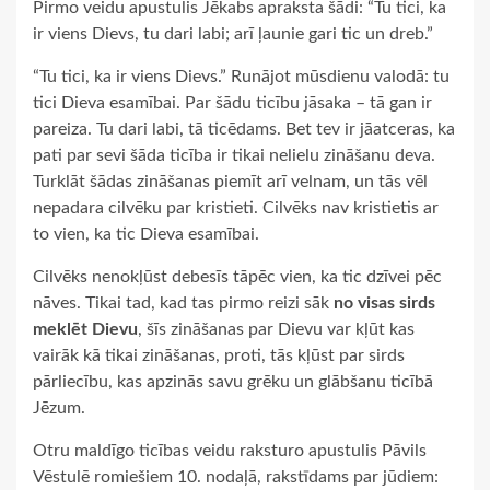
Pirmo veidu apustulis Jēkabs apraksta šādi: “Tu tici, ka
ir viens Dievs, tu dari labi; arī ļaunie gari tic un dreb.”
“Tu tici, ka ir viens Dievs.” Runājot mūsdienu valodā: tu
tici Dieva esamībai. Par šādu ticību jāsaka – tā gan ir
pareiza. Tu dari labi, tā ticēdams. Bet tev ir jāatceras, ka
pati par sevi šāda ticība ir tikai nelielu zināšanu deva.
Turklāt šādas zināšanas piemīt arī velnam, un tās vēl
nepadara cilvēku par kristieti. Cilvēks nav kristietis ar
to vien, ka tic Dieva esamībai.
Cilvēks nenokļūst debesīs tāpēc vien, ka tic dzīvei pēc
nāves. Tikai tad, kad tas pirmo reizi sāk
no visas sirds
meklēt Dievu
, šīs zināšanas par Dievu var kļūt kas
vairāk kā tikai zināšanas, proti, tās kļūst par sirds
pārliecību, kas apzinās savu grēku un glābšanu ticībā
Jēzum.
Otru maldīgo ticības veidu raksturo apustulis Pāvils
Vēstulē romiešiem 10. nodaļā, rakstīdams par jūdiem: