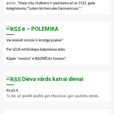
gviclo
: “
Starp citu, Holbeins ir pazīstams arī ar 1522. gada
kokgriezumu "Luters kā Hercules Germanicuss ".
”
e – POLEMIKA
Vai kremēt mirušo ir kristīga prakse?
Par LELB arhibīskapa kalpošanas laiku
Kāpēc "nomira" e-BAZNĪCAs forums?
Dieva vārds katrai dienai
Ps.65:9
Tu liec arī gavilēt ļaudīm gan rītausmas, gan saulrieta zemēs.