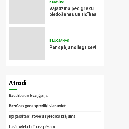
E-MĀCĪBA
Vajadzība pēc grēku
piedošanas un ticības
E-LŪGŠANAS
Par spēju noliegt sevi
Atrodi
Bauslība un Evaņģēlijs
Baznīcas gada sprediķi vienuviet
Ilgi gaidītais latviešu sprediķu krājums
Lasāmviela ticības spēkam