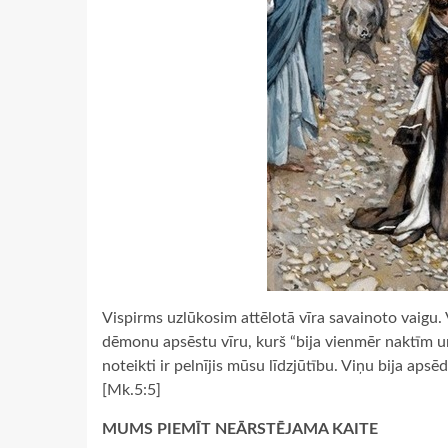
Vispirms uzlūkosim attēlotā vīra savainoto vaigu.
dēmonu apsēstu vīru, kurš “bija vienmēr naktīm un
noteikti ir pelnījis mūsu līdzjūtību. Viņu bija apsē
[Mk.5:5]
MUMS PIEMĪT NEĀRSTĒJAMA KAITE