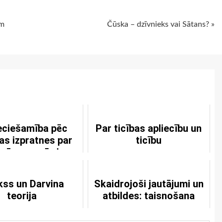
ām
Čūska – dzīvnieks vai Sātans? »
eciešamība pēc
Par ticības apliecību un
as izpratnes par
ticību
nīcas nozīmi
ss un Darvina
Skaidrojoši jautājumi un
teorija
atbildes: taisnošana