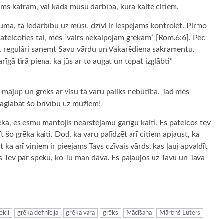
ums katram, vai kāda mūsu darbība, kura kaitē citiem.
kuma, tā iedarbību uz mūsu dzīvi ir iespējams kontrolēt. Pirmo
Pateicoties tai, mēs “vairs nekalpojam grēkam” [Rom.6:6]. Pēc
ot regulāri saņemt Savu vārdu un Vakarēdiena sakramentu.
rīgā tīrā piena, ka jūs ar to augat un topat izglābti”
 mājup un grēks ar visu tā varu paliks nebūtībā. Tad mēs
saglabāt šo brīvību uz mūžiem!
kā, es esmu mantojis neārstējamu garīgu kaiti. Es pateicos tev
 šo grēka kaiti. Dod, ka varu palīdzēt arī citiem apjaust, ka
et ka arī viņiem ir pieejams Tavs dzīvais vārds, kas ļauj apvaldīt
 Tev par spēku, ko Tu man dāvā. Es paļaujos uz Tavu un Tava
ugiem
ekļi
grēka definīcija
grēka vara
grēks
Mācīšana
Mārtiņš Luters