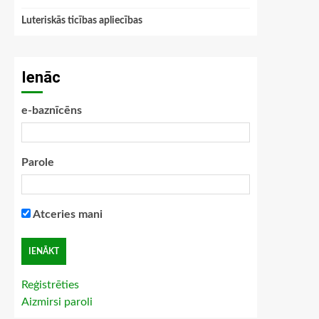
Luteriskās ticības apliecības
Ienāc
e-baznīcēns
Parole
Atceries mani
Reģistrēties
Aizmirsi paroli