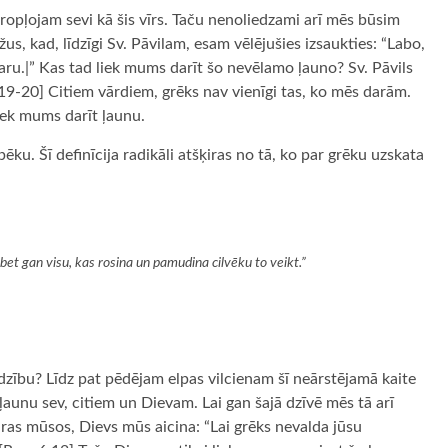
pļojam sevi kā šis vīrs. Taču nenoliedzami arī mēs būsim
s, kad, līdzīgi Sv. Pāvilam, esam vēlējušies izsaukties: “Labo,
daru.|” Kas tad liek mums darīt šo nevēlamo ļauno? Sv. Pāvils
:19-20] Citiem vārdiem, grēks nav vienīgi tas, ko mēs darām.
liek mums darīt ļaunu.
u. Šī definīcija radikāli atšķiras no tā, ko par grēku uzskata
et gan visu, kas rosina un pamudina cilvēku to veikt.”
zību? Līdz pat pēdējam elpas vilcienam šī neārstējamā kaite
aunu sev, citiem un Dievam. Lai gan šajā dzīvē mēs tā arī
aras mūsos, Dievs mūs aicina: “Lai grēks nevalda jūsu