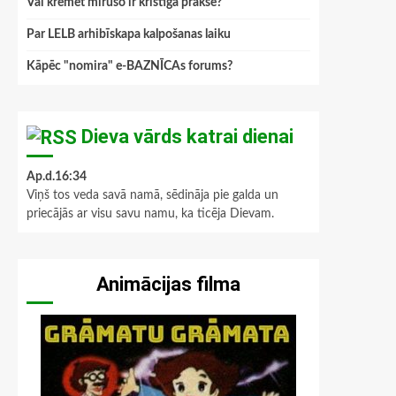
Vai kremēt mirušo ir kristīga prakse?
Par LELB arhibīskapa kalpošanas laiku
Kāpēc "nomira" e-BAZNĪCAs forums?
Dieva vārds katrai dienai
Ap.d.16:34
Viņš tos veda savā namā, sēdināja pie galda un
priecājās ar visu savu namu, ka ticēja Dievam.
Animācijas filma