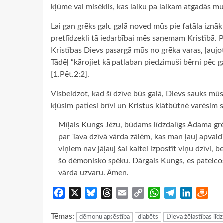
kļūme vai misēklis, kas laiku pa laikam atgadās m
Lai gan grēks galu galā noved mūs pie fatāla iznā
pretlīdzekli tā iedarbībai mēs saņemam Kristībā. 
Kristības Dievs pasargā mūs no grēka varas, ļauj
Tādēļ “kārojiet kā patlaban piedzimuši bērni pēc ga
[1.Pēt.2:2].
Visbeidzot, kad šī dzīve būs galā, Dievs sauks mūs
kļūsim patiesi brīvi un Kristus klātbūtnē varēsim 
Mīļais Kungs Jēzu, būdams līdzdalīgs Ādama grē
par Tava dzīvā vārda zālēm, kas man ļauj apvaldīt
viņiem nav jāļauj šai kaitei izpostīt viņu dzīvi, b
šo dēmonisko spēku. Dārgais Kungs, es pateicos
vārda uzvaru. Āmen.
Facebook
X
Bluesky
Threads
Email
Copy
WhatsApp
Telegram
LinkedIn
Dra
Link
Tēmas:
dēmonu apsēstība
diabēts
Dieva žēlastības līdz