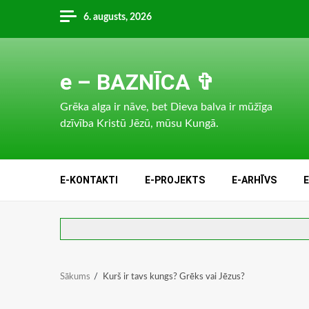
Skip
6. augusts, 2026
to
content
e – BAZNĪCA ✞
Grēka alga ir nāve, bet Dieva balva ir mūžīga
dzīvība Kristū Jēzū, mūsu Kungā.
E-KONTAKTI
E-PROJEKTS
E-ARHĪVS
Sākums
Kurš ir tavs kungs? Grēks vai Jēzus?