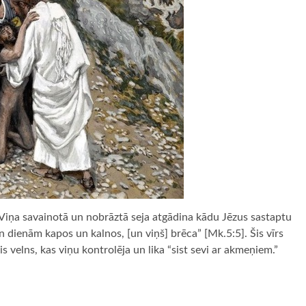
 Viņa savainotā un nobrāztā seja atgādina kādu Jēzus sastaptu
 dienām kapos un kalnos, [un viņš] brēca” [Mk.5:5]. Šis vīrs
dis velns, kas viņu kontrolēja un lika “sist sevi ar akmeņiem.”