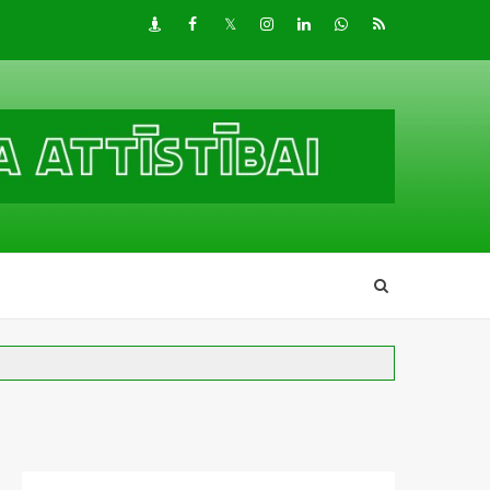
Draugiem
Facebook
Twitter
Instagram
LinkedIn
whatsapp
RSS