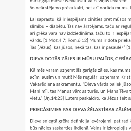
mirstīgajā miesā! Neklausait vairs viņas iekārēm!
šo neārstējamo grēka kaiti, bet arī norāda mums, k
Lai saprastu, kā ir iespējams cīnīties pret mūsos 
slimību – diabētu. Tas nav ārstējams, taču ar regulā
arī grēka vara nav izdziedināma, taču to ir iespē
vārds. [1.Moz.4:7; Rom.6:12] Mums ir dota prieka v
Tas [Jēzus], kas jūsos, nekā tas, kas ir pasaulē/” [
DIEVA DOTĀS ZĀLES IR MŪSU PALĪGS, CERĪB
Kā mēs varam uzņemt šīs garīgās zāles, kas mums 
acīm, ausīm un muti! Mēs regulāri uzņemam Kristu
Vakarēdiena sakramentu. “Dieva vārds paliek jūsos,
Mani mīl, tas Manus vārdus turēs, un Mans Tēvs 
vietu.” [Jņ.14:23] Luters paskaidro, ka Jēzus šeit 
PRIECĀSIMIES PAR DIEVA ŽĒLASTĪBAS ZĀLĒM
Dieva sniegtā grēka definīcija ievērojami, pat radi
būs nācies saskarties ikdienā. Velns ir izkropļojis