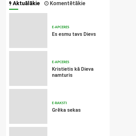
Aktuālākie
Komentētākie
E-APCERES
Es esmu tavs Dievs
E-APCERES
Kristietis kā Dieva
namturis
E-RAKSTI
Grēka sekas