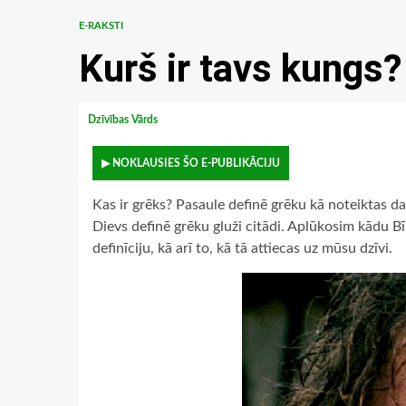
E-RAKSTI
Kurš ir tavs kungs
Dzīvības Vārds
▶ NOKLAUSIES ŠO E-PUBLIKĀCIJU
Kas ir grēks? Pasaule definē grēku kā noteiktas d
Dievs definē grēku gluži citādi. Aplūkosim kādu B
definīciju, kā arī to, kā tā attiecas uz mūsu dzīvi.