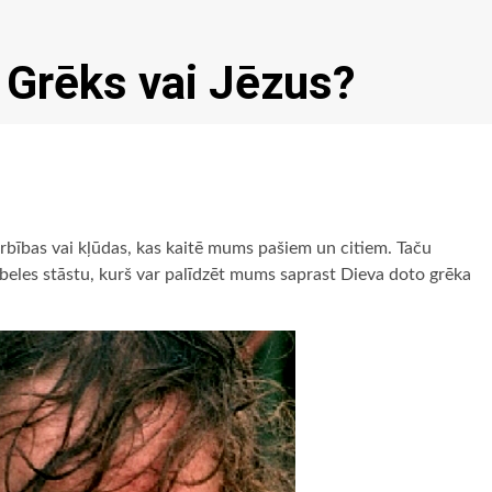
? Grēks vai Jēzus?
arbības vai kļūdas, kas kaitē mums pašiem un citiem. Taču
ībeles stāstu, kurš var palīdzēt mums saprast Dieva doto grēka