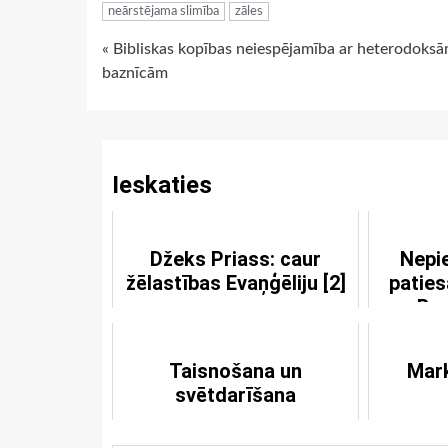
neārstējama slimība
zāles
Continue
« Bibliskas kopības neiespējamība ar heterodoks
baznīcām
Reading
Ieskaties
Džeks Priass: caur
Nepi
žēlastības Evaņģēliju [2]
paties
Baz
Taisnošana un
Mark
svētdarīšana