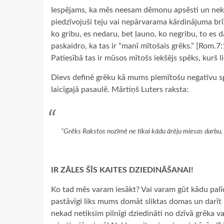
Iespējams, ka mēs neesam dēmonu apsēsti un nekro
piedzīvojuši teju vai nepārvarama kārdinājuma brīžu
ko gribu, es nedaru, bet ļauno, ko negribu, to es 
paskaidro, ka tas ir “manī mītošais grēks.” [Rom.7
Patiesībā tas ir mūsos mītošs iekšējs spēks, kurš 
Dievs definē grēku kā mums piemītošu negatīvu spēk
laicīgajā pasaulē. Mārtiņš Luters raksta:
“Grēks Rakstos nozīmē ne tikai kādu ārēju miesas darbu, b
IR ZĀLES ŠĪS KAITES DZIEDINĀŠANAI!
Ko tad mēs varam iesākt? Vai varam gūt kādu palīd
pastāvīgi liks mums domāt sliktas domas un darīt ļ
nekad netiksim pilnīgi dziedināti no dzīvā grēka v