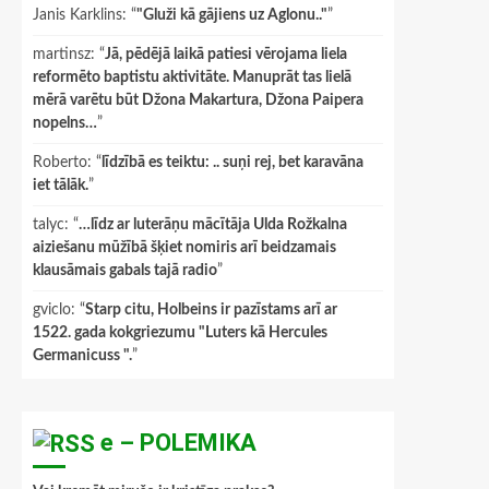
Janis Karklins
: “
"Gluži kā gājiens uz Aglonu.."
”
martinsz
: “
Jā, pēdējā laikā patiesi vērojama liela
reformēto baptistu aktivitāte. Manuprāt tas lielā
mērā varētu būt Džona Makartura, Džona Paipera
nopelns…
”
Roberto
: “
līdzībā es teiktu: .. suņi rej, bet karavāna
iet tālāk.
”
talyc
: “
…līdz ar luterāņu mācītāja Ulda Rožkalna
aiziešanu mūžībā šķiet nomiris arī beidzamais
klausāmais gabals tajā radio
”
gviclo
: “
Starp citu, Holbeins ir pazīstams arī ar
1522. gada kokgriezumu "Luters kā Hercules
Germanicuss ".
”
e – POLEMIKA