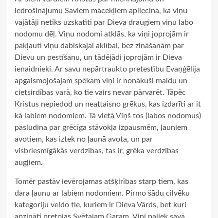
iedrošinājumu Saviem mācekļiem apliecina, ka viņu
vajātāji netiks uzskatīti par Dieva draugiem viņu labo
nodomu dēļ. Viņu nodomi atklās, ka viņi joprojām ir
pakļauti viņu dabiskajai aklībai, bez zināšanām par
Dievu un pestīšanu, un tādējādi joprojām ir Dieva
ienaidnieki. Ar savu nepārtraukto pretestību Evaņģēlija
apgaismojošajam spēkam viņi ir nonākuši maldu un
cietsirdības varā, ko tie vairs nevar pārvarēt. Tāpēc
Kristus nepiedod un neattaisno grēkus, kas izdarīti ar it
kā labiem nodomiem. Tā vietā Viņš tos (labos nodomus)
pasludina par grēcīga stāvokļa izpausmēm, ļauniem
avotiem, kas iztek no ļaunā avota, un par
visbriesmīgākās verdzības, tas ir, grēka verdzības
augļiem.
Tomēr pastāv ievērojamas atšķirības starp tiem, kas
dara ļaunu ar labiem nodomiem. Pirmo šādu cilvēku
kategoriju veido tie, kuriem ir Dieva Vārds, bet kuri
apzināti pretojas Svētajam Garam. Viņi paliek savā