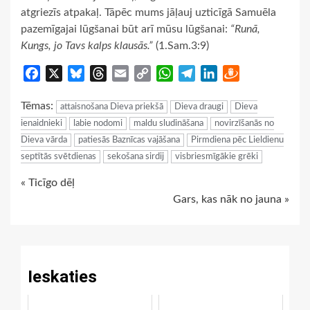
atgriezīs atpakaļ. Tāpēc mums jāļauj uzticīgā Samuēla
pazemīgajai lūgšanai būt arī mūsu lūgšanai:
“Runā,
Kungs, jo Tavs kalps klausās.”
(1.Sam.3:9)
Facebook
X
Bluesky
Threads
Email
Copy
WhatsApp
Telegram
LinkedIn
Draugiem
Link
Tēmas:
attaisnošana Dieva priekšā
Dieva draugi
Dieva
ienaidnieki
labie nodomi
maldu sludināšana
novirzīšanās no
Dieva vārda
patiesās Baznīcas vajāšana
Pirmdiena pēc Lieldienu
septītās svētdienas
sekošana sirdij
visbriesmīgākie grēki
Continue
« Ticīgo dēļ
Gars, kas nāk no jauna »
Reading
Ieskaties