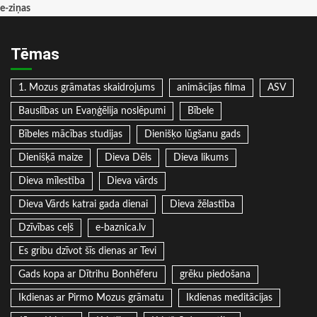
e-ziņas
Tēmas
1. Mozus grāmatas skaidrojums
animācijas filma
ASV
Bauslības un Evaņģēlija noslēpumi
Bībele
Bībeles mācības studijas
Dienišķo lūgšanu gads
Dienišķā maize
Dieva Dēls
Dieva likums
Dieva mīlestība
Dieva vārds
Dieva Vārds katrai gada dienai
Dieva žēlastība
Dzīvības ceļš
e-baznica.lv
Es gribu dzīvot šīs dienas ar Tevi
Gads kopa ar Dītrihu Bonhēferu
grēku piedošana
Ikdienas ar Pirmo Mozus grāmatu
Ikdienas meditācijas