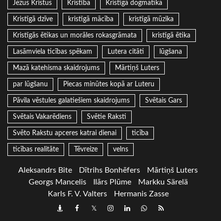
Jēzus Kristus
Kristība
Kristīgā dogmatika
Kristīgā dzīve
kristīgā mācība
kristīgā mūzika
Kristīgās ētikas un morāles rokasgrāmata
kristīgā ētika
Lasāmviela ticības spēkam
Lutera citāti
lūgšana
Mazā katehisma skaidrojums
Mārtiņš Luters
par lūgšanu
Piecas minūtes kopā ar Luteru
Pāvila vēstules galatiešiem skaidrojums
Svētais Gars
Svētais Vakarēdiens
Svētie Raksti
Svēto Rakstu apceres katrai dienai
ticība
ticības realitāte
Tēvreize
velns
Aleksandrs Bite
Dītrihs Bonhēfers
Mārtiņš Luters
Georgs Mancelis
Ilārs Plūme
Markku Särelä
Karls F. V. Valters
Hermanis Zasse
Draugiem
Facebook
Twitter
Instagram
LinkedIn
whatsapp
RSS