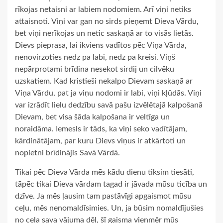
rīkojas netaisni ar labiem nodomiem. Arī viņi netiks
attaisnoti. Viņi var gan no sirds pieņemt Dieva Vārdu,
bet viņi nerīkojas un netic saskaņā ar to visās lietās.
Dievs pieprasa, lai ikviens vadītos pēc Viņa Vārda,
nenovirzoties nedz pa labi, nedz pa kreisi. Viņš
nepārprotami brīdina nesekot sirdij un cilvēku
uzskatiem. Kad kristieši nekalpo Dievam saskaņā ar
Viņa Vārdu, pat ja viņu nodomi ir labi, viņi kļūdās. Viņi
var izrādīt lielu dedzību savā pašu izvēlētajā kalpošanā
Dievam, bet visa šāda kalpošana ir veltīga un
noraidāma. Iemesls ir tāds, ka viņi seko vadītājam,
kārdinātājam, par kuru Dievs viņus ir atkārtoti un
nopietni brīdinājis Savā Vārdā.
Tikai pēc Dieva Vārda mēs kādu dienu tiksim tiesāti,
tāpēc tikai Dieva vārdam tagad ir jāvada mūsu ticība un
dzīve. Ja mēs ļausim tam pastāvīgi apgaismot mūsu
ceļu, mēs nenomaldīsimies. Un, ja būsim nomaldījušies
no ceļa sava vājuma dēļ, šī gaisma vienmēr mūs