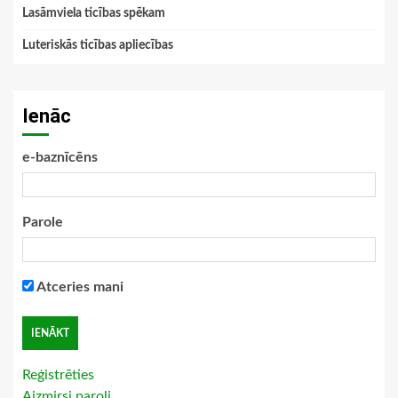
Lasāmviela ticības spēkam
Luteriskās ticības apliecības
Ienāc
e-baznīcēns
Parole
Atceries mani
Reģistrēties
Aizmirsi paroli