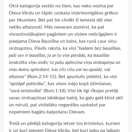
Otrā kategorija sastāv no tiem, kas neko nezina par
Dieva Vārdu un tāpēc uzskata visbriesmīgākos grēkus
par tikumiem. Bet pat šie cilvēki šī iemesla dēļ vien
netiks attaisnoti. Mēs nevaram aizmirst, ka pat
visnezinošākajiem pagāniem un visiem neticīgajiem ir
pieejama Dieva Bauslība un balss, kas runā caur viņu
sirdsapziņu. Pāvils raksta, ka viņi
“būdami bez bauslības,
paši sev ir bauslība, jo ar to viņi pierāda, ka bauslība
ierakstīta viņu sirdīs; to pašu apliecina viņu sirdsapziņa un
viņu domu spriedumi, kas cits citu vai nu apsūdz, vai
attaisno”
(Rom.2:14-15). Bet apustulis piebilst, ka viņi
“apslāpē patiesību”
, kas viņos mājo kopš dzimšanas,
“savā netaisnībā”
(Rom.1:18). Viņi tik ilgi rīkojas pretēji
savas sirdsapziņas labākajai balsij, ka galu galā kļūst akli
un miruši, pat vislielāko negantību uzskatot par
nopelniem bagātu kalpošanu Dievam.
Trešā un pēdējā kategorija ietver tos kristiešus, kuriem
ir un kuri pieņem Dieva Vārdu, bet kuri laiku pa laikam