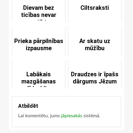
Dievam bez
Ciltsraksti
ticības nevar
patikt
Prieka pārpilnības
Ar skatu uz
izpausme
mūžību
Labākais
Draudzes ir īpašs
mazgāšanas
dārgums Jēzum
līdzeklis
Atbildēt
Lai komentētu, jums
jāpiesakās
sistēmā.