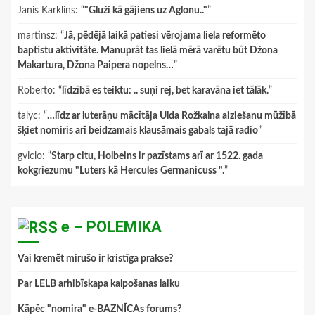
Janis Karklins
: “
"Gluži kā gājiens uz Aglonu.."
”
martinsz
: “
Jā, pēdējā laikā patiesi vērojama liela reformēto
baptistu aktivitāte. Manuprāt tas lielā mērā varētu būt Džona
Makartura, Džona Paipera nopelns…
”
Roberto
: “
līdzībā es teiktu: .. suņi rej, bet karavāna iet tālāk.
”
talyc
: “
…līdz ar luterāņu mācītāja Ulda Rožkalna aiziešanu mūžībā
šķiet nomiris arī beidzamais klausāmais gabals tajā radio
”
gviclo
: “
Starp citu, Holbeins ir pazīstams arī ar 1522. gada
kokgriezumu "Luters kā Hercules Germanicuss ".
”
e – POLEMIKA
Vai kremēt mirušo ir kristīga prakse?
Par LELB arhibīskapa kalpošanas laiku
Kāpēc "nomira" e-BAZNĪCAs forums?