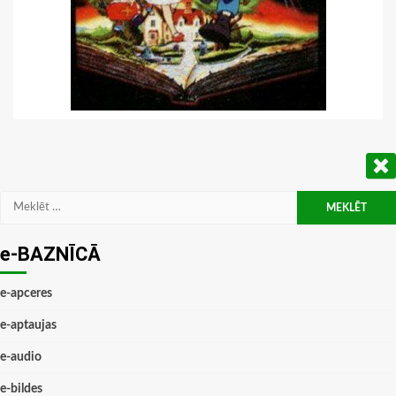
Meklēt:
e-BAZNĪCĀ
e-apceres
e-aptaujas
e-audio
e-bildes