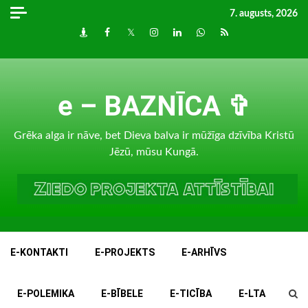
Skip
7. augusts, 2026
to
Draugiem
Facebook
Twitter
Instagram
LinkedIn
whatsapp
RSS
content
e – BAZNĪCA ✞
Grēka alga ir nāve, bet Dieva balva ir mūžīga dzīvība Kristū
Jēzū, mūsu Kungā.
E-KONTAKTI
E-PROJEKTS
E-ARHĪVS
E-POLEMIKA
E-BĪBELE
E-TICĪBA
E-LTA