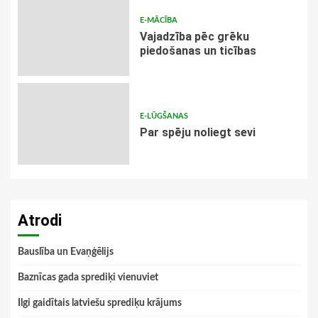
E-MĀCĪBA
Vajadzība pēc grēku
piedošanas un ticības
E-LŪGŠANAS
Par spēju noliegt sevi
Atrodi
Bauslība un Evaņģēlijs
Baznīcas gada sprediķi vienuviet
Ilgi gaidītais latviešu sprediķu krājums