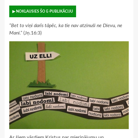
▶ NOKLAUSIES ŠO E-PUBLIKĀCIJU
“Bet to viņi darīs tāpēc, ka tie nav atzinuši ne Dievu, ne
Mani.”
(Jņ.16:3)
Ar šiem vārdiem Kristus par mierinājumu un