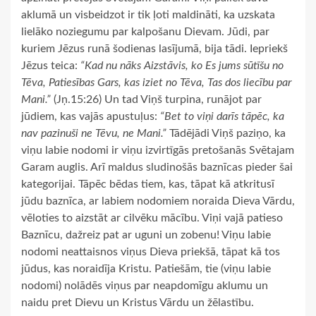
aklumā un visbeidzot ir tik ļoti maldināti, ka uzskata
lielāko noziegumu par kalpošanu Dievam. Jūdi, par
kuriem Jēzus runā šodienas lasījumā, bija tādi. Iepriekš
Jēzus teica:
“Kad nu nāks Aizstāvis, ko Es jums sūtīšu no
Tēva, Patiesības Gars, kas iziet no Tēva, Tas dos liecību par
Mani.”
(Jņ.15:26) Un tad Viņš turpina, runājot par
jūdiem, kas vajās apustuļus:
“Bet to viņi darīs tāpēc, ka
nav pazinuši ne Tēvu, ne Mani.”
Tādējādi Viņš paziņo, ka
viņu labie nodomi ir viņu izvirtīgās pretošanās Svētajam
Garam auglis. Arī maldus sludinošās baznīcas pieder šai
kategorijai. Tāpēc bēdas tiem, kas, tāpat kā atkritusī
jūdu baznīca, ar labiem nodomiem noraida Dieva Vārdu,
vēloties to aizstāt ar cilvēku mācību. Viņi vajā patieso
Baznīcu, dažreiz pat ar uguni un zobenu! Viņu labie
nodomi neattaisnos viņus Dieva priekšā, tāpat kā tos
jūdus, kas noraidīja Kristu. Patiešām, tie (viņu labie
nodomi) nolādēs viņus par neapdomīgu aklumu un
naidu pret Dievu un Kristus Vārdu un žēlastību.