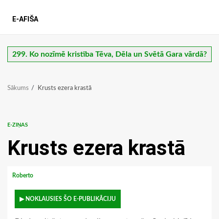
E-AFIŠA
299. Ko nozīmē kristība Tēva, Dēla un Svētā Gara vārdā?
Sākums
Krusts ezera krastā
E-ZIŅAS
Krusts ezera krastā
Roberto
▶ NOKLAUSIES ŠO E-PUBLIKĀCIJU