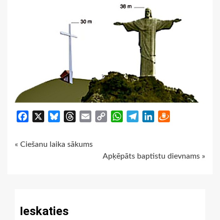
Facebook
X
Bluesky
Threads
Email
Copy
WhatsApp
Telegram
LinkedIn
Draugiem
Link
Continue
« Ciešanu laika sākums
Apķēpāts baptistu dievnams »
Reading
Ieskaties