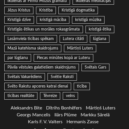
Ikdienas ar Pirmo Mozus grāmatu
Ikdienas meditācijas
Jēzus Kristus
Kristība
Kristīgā dogmatika
Kristīgā dzīve
kristīgā mācība
kristīgā mūzika
Kristīgās ētikas un morāles rokasgrāmata
kristīgā ētika
Lasāmviela ticības spēkam
Lutera citāti
lūgšana
Mazā katehisma skaidrojums
Mārtiņš Luters
par lūgšanu
Piecas minūtes kopā ar Luteru
Pāvila vēstules galatiešiem skaidrojums
Svētais Gars
Svētais Vakarēdiens
Svētie Raksti
Svēto Rakstu apceres katrai dienai
ticība
ticības realitāte
Tēvreize
velns
Aleksandrs Bite
Dītrihs Bonhēfers
Mārtiņš Luters
Georgs Mancelis
Ilārs Plūme
Markku Särelä
Karls F. V. Valters
Hermanis Zasse