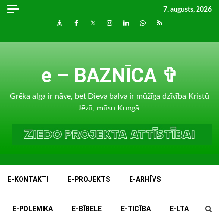
Skip
7. augusts, 2026
to
Draugiem
Facebook
Twitter
Instagram
LinkedIn
whatsapp
RSS
content
e – BAZNĪCA ✞
Grēka alga ir nāve, bet Dieva balva ir mūžīga dzīvība Kristū
Jēzū, mūsu Kungā.
E-KONTAKTI
E-PROJEKTS
E-ARHĪVS
E-POLEMIKA
E-BĪBELE
E-TICĪBA
E-LTA