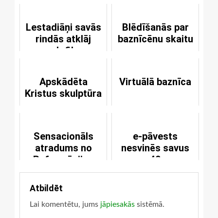
Lestadiāņi savās
Blēdīšanās par
rindās atklāj
baznīcēnu skaitu
pedofilus
Apskādēta
Virtuālā baznīca
Kristus skulptūra
Sensacionāls
e-pāvests
atradums no
nesvinēs savus
Reformācijas
40
sākuma laika
Atbildēt
Lai komentētu, jums
jāpiesakās
sistēmā.