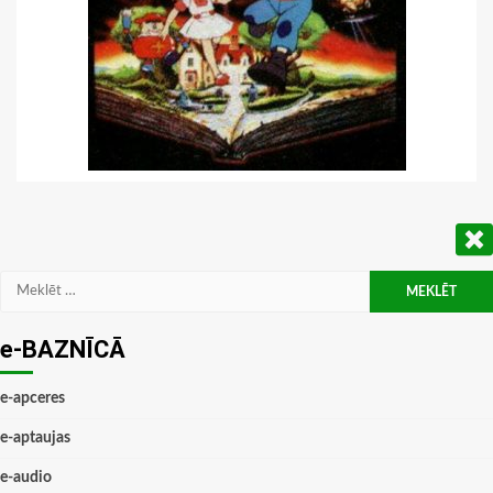
Meklēt:
e-BAZNĪCĀ
e-apceres
e-aptaujas
e-audio