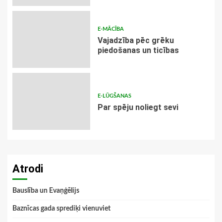
E-MĀCĪBA
Vajadzība pēc grēku
piedošanas un ticības
E-LŪGŠANAS
Par spēju noliegt sevi
Atrodi
Bauslība un Evaņģēlijs
Baznīcas gada sprediķi vienuviet