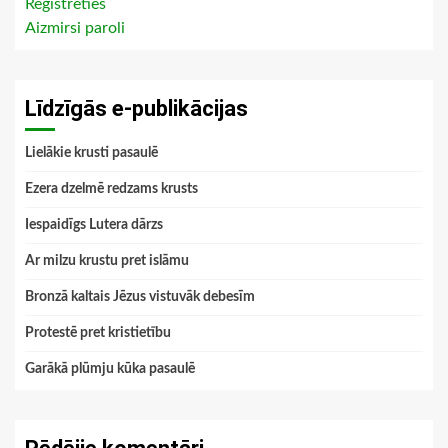
Reģistrēties
Aizmirsi paroli
Līdzīgās e-publikācijas
Lielākie krusti pasaulē
Ezera dzelmē redzams krusts
Iespaidīgs Lutera dārzs
Ar milzu krustu pret islāmu
Bronzā kaltais Jēzus vistuvāk debesīm
Protestē pret kristietību
Garākā plūmju kūka pasaulē