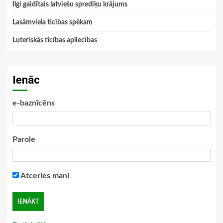
Ilgi gaidītais latviešu sprediķu krājums
Lasāmviela ticības spēkam
Luteriskās ticības apliecības
Ienāc
e-baznīcēns
Parole
Atceries mani