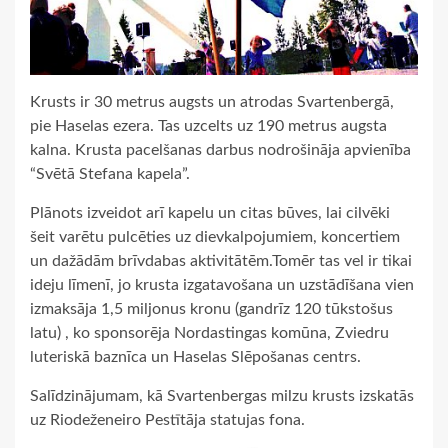
Krusts ir 30 metrus augsts un atrodas Svartenbergā,
pie Haselas ezera. Tas uzcelts uz 190 metrus augsta
kalna. Krusta pacelšanas darbus nodrošināja apvienība
“Svētā Stefana kapela”.
Plānots izveidot arī kapelu un citas būves, lai cilvēki
šeit varētu pulcēties uz dievkalpojumiem, koncertiem
un dažādām brīvdabas aktivitātēm.Tomēr tas vel ir tikai
ideju līmenī, jo krusta izgatavošana un uzstādīšana vien
izmaksāja 1,5 miljonus kronu (gandrīz 120 tūkstošus
latu) , ko sponsorēja Nordastingas komūna, Zviedru
luteriskā baznīca un Haselas Slēpošanas centrs.
Salīdzinājumam, kā Svartenbergas milzu krusts izskatās
uz Riodeženeiro Pestītāja statujas fona.