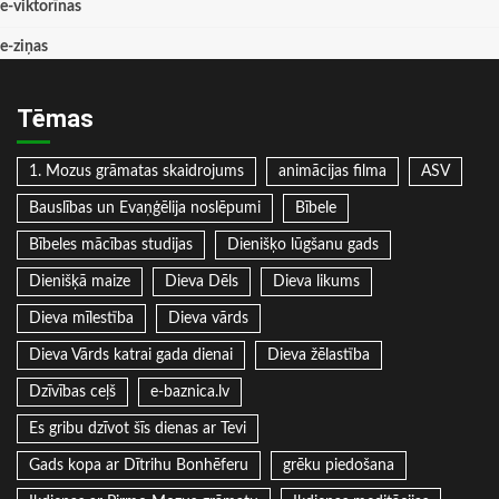
e-viktorīnas
e-ziņas
Tēmas
1. Mozus grāmatas skaidrojums
animācijas filma
ASV
Bauslības un Evaņģēlija noslēpumi
Bībele
Bībeles mācības studijas
Dienišķo lūgšanu gads
Dienišķā maize
Dieva Dēls
Dieva likums
Dieva mīlestība
Dieva vārds
Dieva Vārds katrai gada dienai
Dieva žēlastība
Dzīvības ceļš
e-baznica.lv
Es gribu dzīvot šīs dienas ar Tevi
Gads kopa ar Dītrihu Bonhēferu
grēku piedošana