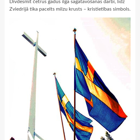
Divdesmit četrus gadus ilga sagatavošanās darbi, līdz
Zviedrijā tika pacelts milzu krusts – kristietības simbols.