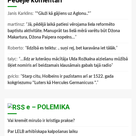
Pēdējie komentāri
Janis Karklins
: “
"Gluži kā gājiens uz Aglonu.."
”
martinsz
: “
Jā, pēdējā laikā patiesi vērojama liela reformēto
baptistu aktivitāte. Manuprāt tas lielā mērā varētu būt Džona
Makartura, Džona Paipera nopelns…
”
Roberto
: “
līdzībā es teiktu: .. suņi rej, bet karavāna iet tālāk.
”
talyc
: “
…līdz ar luterāņu mācītāja Ulda Rožkalna aiziešanu mūžībā
šķiet nomiris arī beidzamais klausāmais gabals tajā radio
”
gviclo
: “
Starp citu, Holbeins ir pazīstams arī ar 1522. gada
kokgriezumu "Luters kā Hercules Germanicuss ".
”
e – POLEMIKA
Vai kremēt mirušo ir kristīga prakse?
Par LELB arhibīskapa kalpošanas laiku