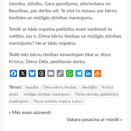
taisnību, dzīvību, Gara apsolījumu, atbrīvošanu no
Bauslības, par derību utt. Te viņš to nosauc par bērnu
tiesībām un mūžīgās dzīvības mantojumu.
Tomēr ar kāda nopelna palīdzību esam saņēmuši šo
svētību, tas ir, Dieva bērnu tiesības un mūžīgās dzīvības
mantojumu? Ne ar kādu nopelnu.
Tādēļ mēs bērnu tiesības iemantojam tikai ar Jēzus
Kristus, Dieva Dēla, pestīšanas darbu.
Facebook
X
Bluesky
Threads
Email
Copy
WhatsApp
Telegram
LinkedIn
Draugiem
Link
Tēmas:
bauslība
Dieva bērnu tiesības
dievbijība
Kristus
amats
mūžīgās dzīvības mantojums
Pāvila vēstules galatiešiem
skaidrojums
Piecas minūtes kopā ar Luteru
Continue
« Mēs esam aizņemti
Vakara pasaciņa ar morāli »
Reading