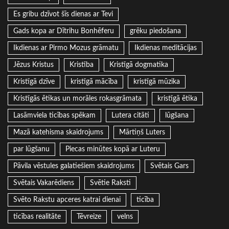
Es gribu dzīvot šīs dienas ar Tevi
Gads kopa ar Dītrihu Bonhēferu
grēku piedošana
Ikdienas ar Pirmo Mozus grāmatu
Ikdienas meditācijas
Jēzus Kristus
Kristība
Kristīgā dogmatika
Kristīgā dzīve
kristīgā mācība
kristīgā mūzika
Kristīgās ētikas un morāles rokasgrāmata
kristīgā ētika
Lasāmviela ticības spēkam
Lutera citāti
lūgšana
Mazā katehisma skaidrojums
Mārtiņš Luters
par lūgšanu
Piecas minūtes kopā ar Luteru
Pāvila vēstules galatiešiem skaidrojums
Svētais Gars
Svētais Vakarēdiens
Svētie Raksti
Svēto Rakstu apceres katrai dienai
ticība
ticības realitāte
Tēvreize
velns