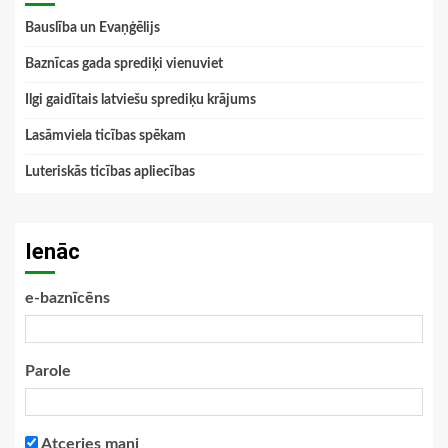
Bauslība un Evaņģēlijs
Baznīcas gada sprediķi vienuviet
Ilgi gaidītais latviešu sprediķu krājums
Lasāmviela ticības spēkam
Luteriskās ticības apliecības
Ienāc
e-baznīcēns
Parole
Atceries mani