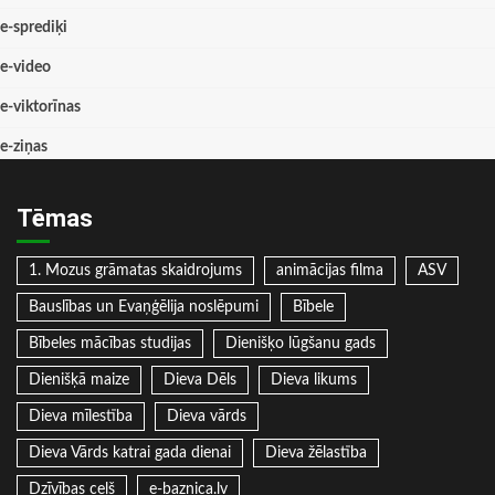
e-sprediķi
e-video
e-viktorīnas
e-ziņas
Tēmas
1. Mozus grāmatas skaidrojums
animācijas filma
ASV
Bauslības un Evaņģēlija noslēpumi
Bībele
Bībeles mācības studijas
Dienišķo lūgšanu gads
Dienišķā maize
Dieva Dēls
Dieva likums
Dieva mīlestība
Dieva vārds
Dieva Vārds katrai gada dienai
Dieva žēlastība
Dzīvības ceļš
e-baznica.lv