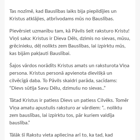
Tas nozīmē, kad Bauslības laiks bija piepildījies un
Kristus atklājies, atbrīvodams mūs no Bauslības.
Pievērsiet uzmanību tam, kā Pāvils šeit raksturo Kristu!
Viņš saka: Kristus ir Dieva Dēls, dzimis no sievas, mūsu,
grēcinieku, dēļ nolikts zem Bauslības, lai izpirktu mūs,
kas bijām pakļauti Bauslībai.
Šajos vārdos norādīts Kristus amats un raksturota Viņa
persona. Kristus personā apvienota dievišķā un
cilvēcīgā daba. To Pāvils skaidri parāda, sacīdams:
“Dievs sūtīja Savu Dēlu, dzimušu no sievas..”
Tātad Kristus ir patiess Dievs un patiess Cilvēks. Tomēr
Viņa amatu apustulis raksturo ar vārdiem: “.. noliktu
zem bauslības, lai izpirktu tos, pār kuriem valdīja
bauslība.”
Tālāk šī Rakstu vieta apliecina arī to, ka tad, kad