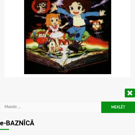
Meklēt:
e-BAZNĪCĀ