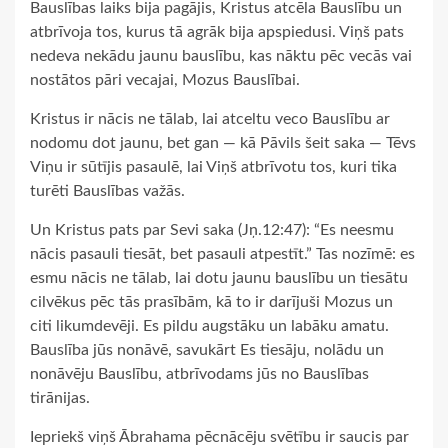
Bauslības laiks bija pagājis, Kristus atcēla Bauslību un
atbrīvoja tos, kurus tā agrāk bija apspiedusi. Viņš pats
nedeva nekādu jaunu bauslību, kas nāktu pēc vecās vai
nostātos pāri vecajai, Mozus Bauslībai.
Kristus ir nācis ne tālab, lai atceltu veco Bauslību ar
nodomu dot jaunu, bet gan — kā Pāvils šeit saka — Tēvs
Viņu ir sūtījis pasaulē, lai Viņš atbrīvotu tos, kuri tika
turēti Bauslības važās.
Un Kristus pats par Sevi saka (Jņ.12:47): “Es neesmu
nācis pasauli tiesāt, bet pasauli atpestīt.” Tas nozīmē: es
esmu nācis ne tālab, lai dotu jaunu bauslību un tiesātu
cilvēkus pēc tās prasībām, kā to ir darījuši Mozus un
citi likumdevēji. Es pildu augstāku un labāku amatu.
Bauslība jūs nonāvē, savukārt Es tiesāju, nolādu un
nonāvēju Bauslību, atbrīvodams jūs no Bauslības
tirānijas.
Iepriekš viņš Ābrahama pēcnācēju svētību ir saucis par