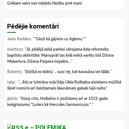
Grēkam vairs nav nekādu tiesību pret mani
Pēdējie komentāri
Janis Karklins
: “
"Gluži kā gājiens uz Aglonu.."
”
martinsz
: “
Jā, pēdējā laikā patiesi vērojama liela reformēto
baptistu aktivitāte. Manuprāt tas lielā mērā varētu būt Džona
Makartura, Džona Paipera nopelns…
”
Roberto
: “
līdzībā es teiktu: .. suņi rej, bet karavāna iet tālāk.
”
talyc
: “
…līdz ar luterāņu mācītāja Ulda Rožkalna aiziešanu mūžībā
šķiet nomiris arī beidzamais klausāmais gabals tajā radio
”
gviclo
: “
Starp citu, Holbeins ir pazīstams arī ar 1522. gada
kokgriezumu "Luters kā Hercules Germanicuss ".
”
e – POLEMIKA