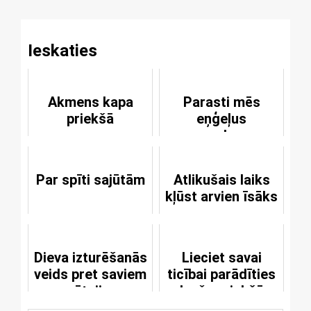
Ieskaties
Akmens kapa
Parasti mēs
priekšā
eņģeļus
neredzam
Par spīti sajūtām
Atlikušais laiks
kļūst arvien īsāks
Dieva izturēšanās
Lieciet savai
veids pret saviem
ticībai parādīties
svētajiem
ļaužu priekšā