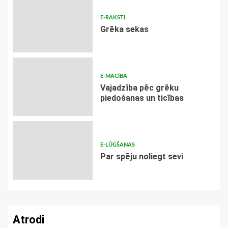
E-RAKSTI
Grēka sekas
E-MĀCĪBA
Vajadzība pēc grēku
piedošanas un ticības
E-LŪGŠANAS
Par spēju noliegt sevi
Atrodi