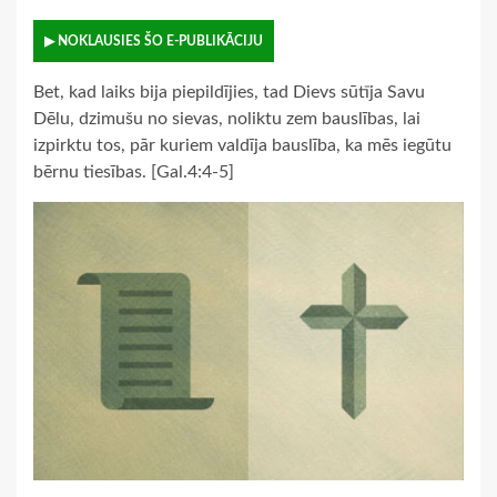
▶ NOKLAUSIES ŠO E-PUBLIKĀCIJU
Bet, kad laiks bija piepildījies, tad Dievs sūtīja Savu
Dēlu, dzimušu no sievas, noliktu zem bauslības, lai
izpirktu tos, pār kuriem valdīja bauslība, ka mēs iegūtu
bērnu tiesības. [Gal.4:4-5]