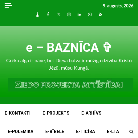
Skip
9. augusts, 2026
to
Draugiem
Facebook
Twitter
Instagram
LinkedIn
whatsapp
RSS
content
e – BAZNĪCA ✞
Grēka alga ir nāve, bet Dieva balva ir mūžīga dzīvība Kristū
Jēzū, mūsu Kungā.
E-KONTAKTI
E-PROJEKTS
E-ARHĪVS
E-POLEMIKA
E-BĪBELE
E-TICĪBA
E-LTA