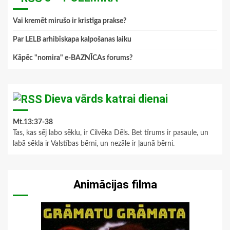
Vai kremēt mirušo ir kristīga prakse?
Par LELB arhibīskapa kalpošanas laiku
Kāpēc "nomira" e-BAZNĪCAs forums?
Dieva vārds katrai dienai
Mt.13:37-38
Tas, kas sēj labo sēklu, ir Cilvēka Dēls. Bet tīrums ir pasaule, un
labā sēkla ir Valstības bērni, un nezāle ir ļaunā bērni.
Animācijas filma