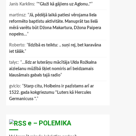
Janis Karklins
: “
"Gluži kā gājiens uz Aglonu.."
”
martinsz
: “
Jā, pēdējā laikā patiesi vērojama liela
reformēto baptistu aktivitāte. Manuprāt tas lielā
mērā varētu būt Džona Makartura, Džona Paipera
nopelns…
”
Roberto
: “
līdzībā es teiktu: .. suņi rej, bet karavāna
iet tālāk.
”
talyc
: “
…līdz ar luterāņu mācītāja Ulda Rožkalna
aiziešanu mūžībā šķiet nomiris arī beidzamais
klausāmais gabals tajā radio
”
gviclo
: “
Starp citu, Holbeins ir pazīstams arī ar
1522. gada kokgriezumu "Luters kā Hercules
Germanicuss ".
”
e – POLEMIKA