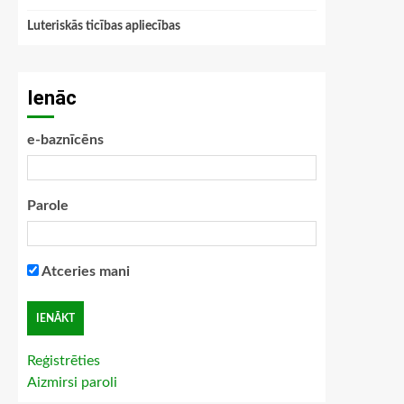
Luteriskās ticības apliecības
Ienāc
e-baznīcēns
Parole
Atceries mani
Reģistrēties
Aizmirsi paroli