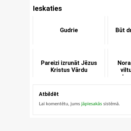
Ieskaties
Gudrie
Būt d
Pareizi izrunāt Jēzus
Nora
Kristus Vārdu
vil
bez
Atbildēt
Lai komentētu, jums
jāpiesakās
sistēmā.