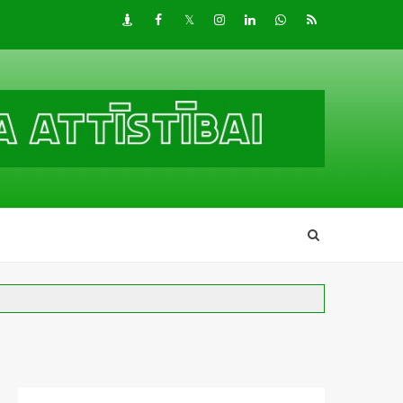
Draugiem
Facebook
Twitter
Instagram
LinkedIn
whatsapp
RSS