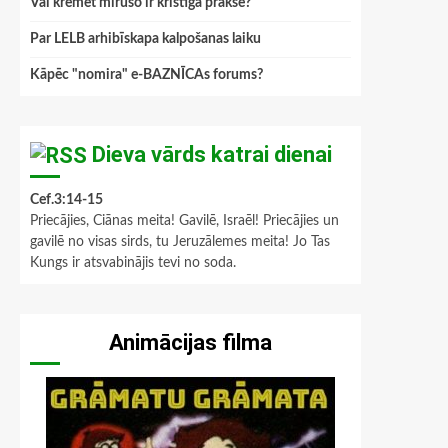
Vai kremēt mirušo ir kristīga prakse?
Par LELB arhibīskapa kalpošanas laiku
Kāpēc "nomira" e-BAZNĪCAs forums?
Dieva vārds katrai dienai
Cef.3:14-15
Priecājies, Ciānas meita! Gavilē, Israēl! Priecājies un
gavilē no visas sirds, tu Jeruzālemes meita! Jo Tas
Kungs ir atsvabinājis tevi no soda.
Animācijas filma