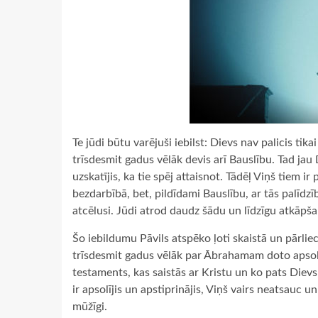
Te jūdi būtu varējuši iebilst: Dievs nav palicis ti
trīsdesmit gadus vēlāk devis arī Bauslību. Tad jau
uzskatījis, ka tie spēj attaisnot. Tādēļ Viņš tiem ir
bezdarbībā, bet, pildīdami Bauslību, ar tās palīdzī
atcēlusi. Jūdi atrod daudz šādu un līdzīgu atkāpša
Šo iebildumu Pāvils atspēko ļoti skaistā un pārliec
trīsdesmit gadus vēlāk par Ābrahamam doto apsolīj
testaments, kas saistās ar Kristu un ko pats Dievs 
ir apsolījis un apstiprinājis, Viņš vairs neatsauc
mūžīgi.