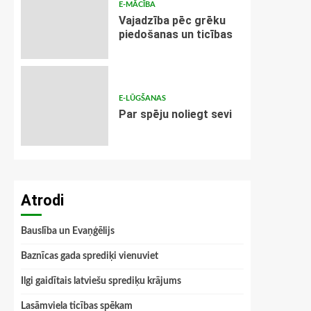
E-MĀCĪBA
Vajadzība pēc grēku
piedošanas un ticības
E-LŪGŠANAS
Par spēju noliegt sevi
Atrodi
Bauslība un Evaņģēlijs
Baznīcas gada sprediķi vienuviet
Ilgi gaidītais latviešu sprediķu krājums
Lasāmviela ticības spēkam