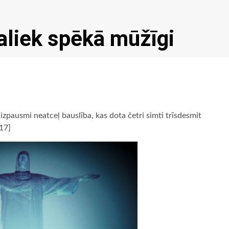
aliek spēkā mūžīgi
izpausmi neatceļ bauslība, kas dota četri simti trīsdesmit
:17]