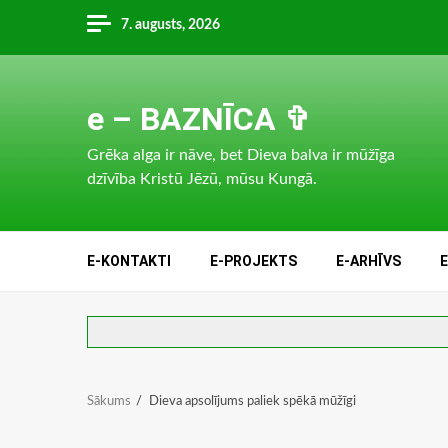
Skip
7. augusts, 2026
to
content
e – BAZNĪCA ✞
Grēka alga ir nāve, bet Dieva balva ir mūžīga
dzīvība Kristū Jēzū, mūsu Kungā.
E-KONTAKTI
E-PROJEKTS
E-ARHĪVS
Sākums
Dieva apsolījums paliek spēkā mūžīgi