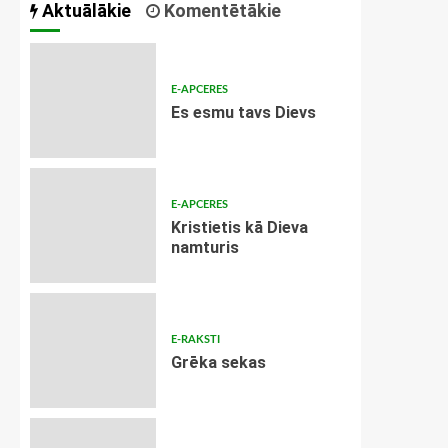
Aktuālākie
Komentētākie
E-APCERES
Es esmu tavs Dievs
E-APCERES
Kristietis kā Dieva
namturis
E-RAKSTI
Grēka sekas