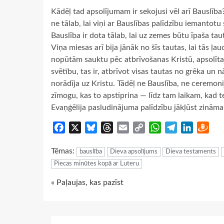
Kādēļ tad apsolījumam ir sekojusi vēl arī Bauslī
ne tālab, lai viņi ar Bauslības palīdzību iemantotu
Bauslība ir dota tālab, lai uz zemes būtu īpaša ta
Viņa miesas arī bija jānāk no šīs tautas, lai tās ļau
nopūtām sauktu pēc atbrīvošanas Kristū, apsolītaj
svētību, tas ir, atbrīvot visas tautas no grēka un 
norādīja uz Kristu. Tādēļ ne Bauslība, ne ceremoni
zīmogu, kas to apstiprina — līdz tam laikam, kad t
Evaņģēlija pasludinājuma palīdzību jākļūst zināma
Facebook
X
Bluesky
Threads
Email
Copy
WhatsApp
Telegram
LinkedIn
Dra
Link
Tēmas:
bauslība
Dieva apsolījums
Dieva testaments
Piecas minūtes kopā ar Luteru
Continue
« Paļaujas, kas pazīst
Reading