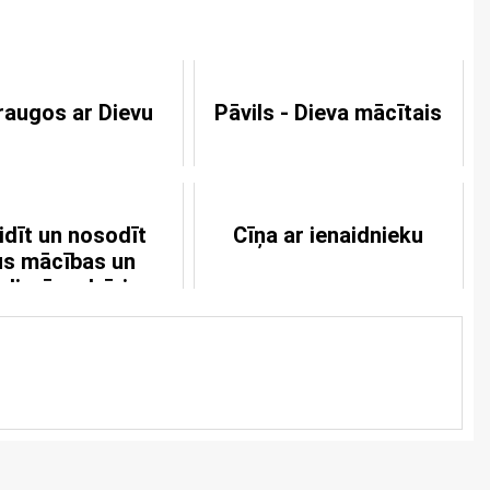
raugos ar Dievu
Pāvils - Dieva mācītais
idīt un nosodīt
Cīņa ar ienaidnieku
tus mācības un
dievīgu dzīvi