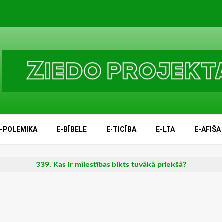
E-POLEMIKA
E-BĪBELE
E-TICĪBA
E-LTA
E-AFIŠA
339. Kas ir mīlestības bikts tuvākā priekšā?