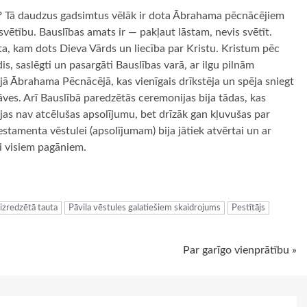
ba? Tā daudzus gadsimtus vēlāk ir dota Ābrahama pēcnācējiem
 svētību. Bauslības amats ir — pakļaut lāstam, nevis svētīt.
uta, kam dots Dieva Vārds un liecība par Kristu. Kristum pēc
dis, saslēgti un pasargāti Bauslības varā, ar ilgu pilnām
ā Ābrahama Pēcnācējā, kas vienīgais drīkstēja un spēja sniegt
nāves. Arī Bauslībā paredzētās ceremonijas bija tādas, kas
jas nav atcēlušas apsolījumu, bet drīzāk gan kļuvušas par
estamenta vēstulei (apsolījumam) bija jātiek atvērtai un ar
i visiem pagāniem.
ugiem
izredzētā tauta
Pāvila vēstules galatiešiem skaidrojums
Pestītājs
Par garīgo vienprātību »