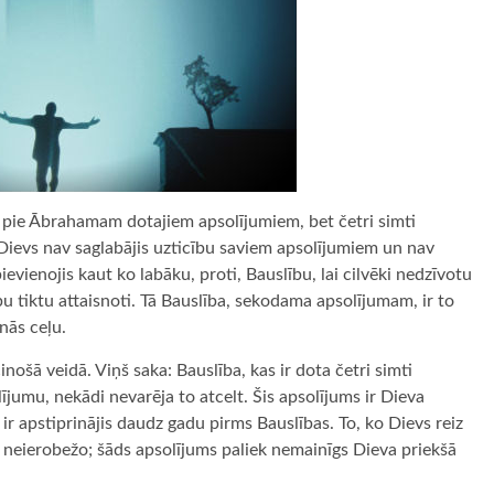
kai pie Ābrahamam dotajiem apsolījumiem, bet četri simti
 Dievs nav saglabājis uzticību saviem apsolījumiem un nav
 pievienojis kaut ko labāku, proti, Bauslību, lai cilvēki nedzīvotu
bu tiktu attaisnoti. Tā Bauslība, sekodama apsolījumam, ir to
nās ceļu.
inošā veidā. Viņš saka: Bauslība, kas ir dota četri simti
umu, nekādi nevarēja to atcelt. Šis apsolījums ir Dieva
ir apstiprinājis daudz gadu pirms Bauslības. To, ko Dievs reiz
 un neierobežo; šāds apsolījums paliek nemainīgs Dieva priekšā