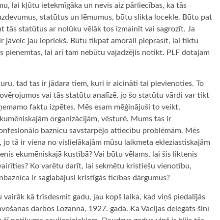
u, lai kļūtu ietekmīgāka un nevis aiz pārliecības, ka tās
uzdevumus, statūtus un lēmumus, būtu slikta locekle. Būtu pat
 tās statūtus ar nolūku vēlāk tos izmainīt vai sagrozīt. Ja
 jāveic jau iepriekš. Būtu tikpat amorāli pieprasīt, lai tiktu
as pieņemtas, lai arī tam nebūtu vajadzējis notikt. PLF dotajam
ru, tad tas ir jādara tiem, kuri ir aicināti tai pievienoties. To
vērojumos vai tās statūtu analīzē, jo šo statūtu vārdi var tikt
rā ņemamo faktu izpētes. Mēs esam mēģinājuši to veikt,
 ekumēniskajām organizācijām, vēsturē. Mums tas ir
konfesionālo baznīcu savstarpējo attiecību problēmām. Mēs
 jo tā ir viena no vislielākajām mūsu laikmeta ekleziastiskajām
enis ekumēniskajā kustībā? Vai būtu vēlams, lai šis liktenis
vairīties? Ko varētu darīt, lai sekmētu kristiešu vienotību,
aznīca ir saglabājusi kristīgās ticības dārgumus?
 vairāk kā trīsdesmit gadu, jau kopš laika, kad viņš piedalījās
avošanas darbos Lozannā, 1927. gadā. Kā Vācijas delegāts šinī