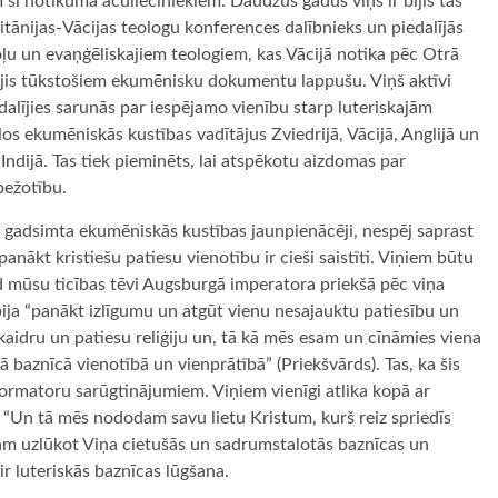
 šī notikuma aculieciniekiem. Daudzus gadus viņš ir bijis tās
ritānijas-Vācijas teologu konferences dalībnieks un piedalījās
oļu un evaņģēliskajiem teologiem, kas Vācijā notika pēc Otrā
iģējis tūkstošiem ekumēnisku dokumentu lappušu. Viņš aktīvi
dalījies sarunās par iespējamo vienību starp luteriskajām
los ekumēniskās kustības vadītājus Zviedrijā, Vācijā, Anglijā un
Indijā. Tas tiek pieminēts, lai atspēkotu aizdomas par
bežotību.
ūsu gadsimta ekumēniskās kustības jaunpienācēji, nespēj saprast
panākt kristiešu patiesu vienotību ir cieši saistīti. Viņiem būtu
d mūsu ticības tēvi Augsburgā imperatora priekšā pēc viņa
bija “panākt izlīgumu un atgūt vienu nesajauktu patiesību un
kaidru un patiesu reliģiju un, tā kā mēs esam un cīnāmies viena
gā baznīcā vienotībā un vienprātībā” (Priekšvārds). Tas, ka šis
eformatoru sarūgtinājumiem. Viņiem vienīgi atlika kopā ar
 “Un tā mēs nododam savu lietu Kristum, kurš reiz spriedīs
am uzlūkot Viņa cietušās un sadrumstalotās baznīcas un
ir luteriskās baznīcas lūgšana.