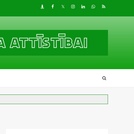
Draugiem
Facebook
Twitter
Instagram
LinkedIn
whatsapp
RSS