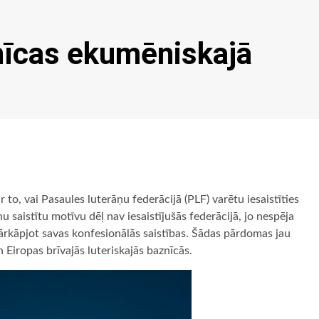
nīcas ekumēniskajā
to, vai Pasaules luterāņu federācijā (PLF) varētu iesaistīties
ņu saistītu motīvu dēļ nav iesaistījušās federācijā, jo nespēja
pārkāpjot savas konfesionālās saistības. Šādas pārdomas jau
 Eiropas brīvajās luteriskajās baznīcās.