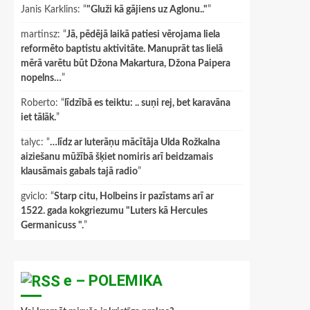
Janis Karklins
: “
"Gluži kā gājiens uz Aglonu.."
”
martinsz
: “
Jā, pēdējā laikā patiesi vērojama liela
reformēto baptistu aktivitāte. Manuprāt tas lielā
mērā varētu būt Džona Makartura, Džona Paipera
nopelns…
”
Roberto
: “
līdzībā es teiktu: .. suņi rej, bet karavāna
iet tālāk.
”
talyc
: “
…līdz ar luterāņu mācītāja Ulda Rožkalna
aiziešanu mūžībā šķiet nomiris arī beidzamais
klausāmais gabals tajā radio
”
gviclo
: “
Starp citu, Holbeins ir pazīstams arī ar
1522. gada kokgriezumu "Luters kā Hercules
Germanicuss ".
”
e – POLEMIKA