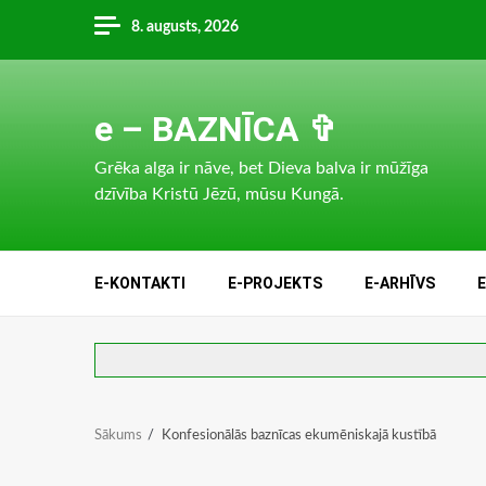
Skip
8. augusts, 2026
to
content
e – BAZNĪCA ✞
Grēka alga ir nāve, bet Dieva balva ir mūžīga
dzīvība Kristū Jēzū, mūsu Kungā.
E-KONTAKTI
E-PROJEKTS
E-ARHĪVS
Sākums
Konfesionālās baznīcas ekumēniskajā kustībā