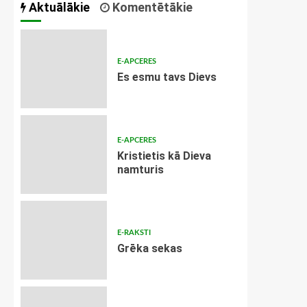
Aktuālākie
Komentētākie
E-APCERES
Es esmu tavs Dievs
E-APCERES
Kristietis kā Dieva
namturis
E-RAKSTI
Grēka sekas