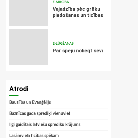
E-MĀCĪBA
Vajadzība pēc grēku
piedošanas un ticības
E-LŪGŠANAS
Par spēju noliegt sevi
Atrodi
Bauslība un Evaņģēlijs
Baznīcas gada sprediķi vienuviet
Ilgi gaidītais latviešu sprediķu krājums
Lasāmviela ticības spēkam