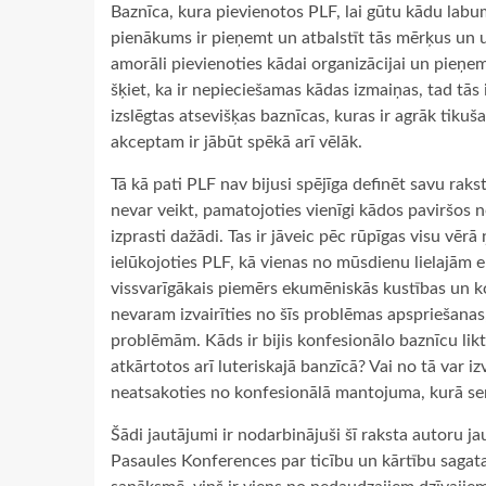
Baznīca, kura pievienotos PLF, lai gūtu kādu labum
pienākums ir pieņemt un atbalstīt tās mērķus un 
amorāli pievienoties kādai organizācijai un pieņemt
šķiet, ka ir nepieciešamas kādas izmaiņas, tad tās ir
izslēgtas atsevišķas baznīcas, kuras ir agrāk tikuš
akceptam ir jābūt spēkā arī vēlāk.
Tā kā pati PLF nav bijusi spējīga definēt savu rakstu
nevar veikt, pamatojoties vienīgi kādos paviršos no
izprasti dažādi. Tas ir jāveic pēc rūpīgas visu vē
ielūkojoties PLF, kā vienas no mūsdienu lielajām
vissvarīgākais piemērs ekumēniskās kustības un 
nevaram izvairīties no šīs problēmas apspriešanas,
problēmām. Kāds ir bijis konfesionālo baznīcu likt
atkārtotos arī luteriskajā banzīcā? Vai no tā var iz
neatsakoties no konfesionālā mantojuma, kurā senb
Šādi jautājumi ir nodarbinājuši šī raksta autoru jau
Pasaules Konferences par ticību un kārtību sagat