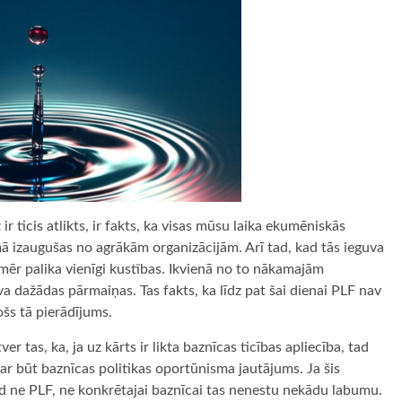
r ticis atlikts, ir fakts, ka visas mūsu laika ekumēniskās
osmā izaugušas no agrākām organizācijām. Arī tad, kad tās ieguva
mēr palika vienīgi kustības. Ikvienā no to nākamajām
 dažādas pārmaiņas. Tas fakts, ka līdz pat šai dienai PLF nav
košs tā pierādījums.
 tas, ka, ja uz kārts ir likta baznīcas ticības apliecība, tad
r būt baznīcas politikas oportūnisma jautājums. Ja šis
ad ne PLF, ne konkrētajai baznīcai tas nenestu nekādu labumu.