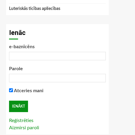
Luteriskās ticības apliecības
Ienāc
e-baznīcēns
Parole
Atceries mani
Reģistrēties
Aizmirsi paroli