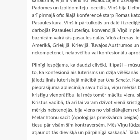
sanāksmē, viņš ir viens no nedaudzajiem dzīvajiem
Padomes un Izpildomiteju loceklis. Viņš bija Lielb
arī pirmajā oficiālajā konferencē starp Romas kat
Pasaules kara. Viņš ir pārtulkojis un daļēji izred
darbojās Pasaules luterāņu konvencijā. Viņš ir pie
baznīcām vairākās pasaules daļās. Viņš atceras lie
Amerikā, Grieķijā, Krievijā, Tuvajos Austrumos un 
nekompetenci, nelabvēlību vai konfesionālu apro
Pilnīgi iespējams, ka daudzi cilvēki, it īpaši – m
to, ka konfesionālais luterisms un dziļa vēlēšanās 
jāiedziļinās luteriskajā mācībā par
Una Sancta
. Ka
pieprasījuma apliecināja savu ticību, viņu mērķis 
kristīgu vienprātību, lai mēs tomēr mācītu vienu s
Kristus vadībā, tā arī lai varam dzīvot vienā kristī
mērķis neīstenojās, bija viens no vislielākajiem r
Melanhtonu sacīt (Apoloģijas priekšvārda beigās):
tiesu pār visām šīm kontraversēm. Mēs Viņu lūdz
atjaunot tās dievišķā un pārpilnīgā saskaņā.” Tāda 