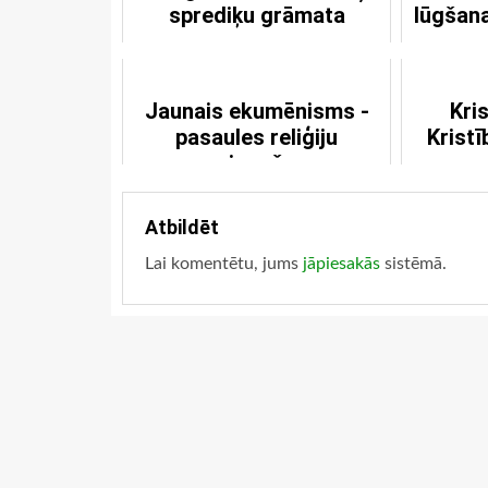
sprediķu grāmata
lūgšana
Jaunais ekumēnisms -
Kri
pasaules reliģiju
Kristī
apvienošana
Atbildēt
Lai komentētu, jums
jāpiesakās
sistēmā.