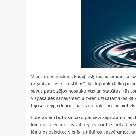
Viens no iemesliem, kādēļ izšķirošais lēmums allaž i
organizācijas ir “kustības”. Tās ir garākā laika p
savus patreizējos nosaukumus un statūtus, tās to
vispasaules sanāksmēm aizvien uzskatāmākas kļuva
bijusi spējīga definēt pati savu raksturu, ir pietie
Luterāņiem būtu kā pašu par sevi saprotamu jāuztver
lēmums pievienoties vai nepievienoties nekad neva
lēmums balstītos vienīgi utilitāros apsvērumos, t