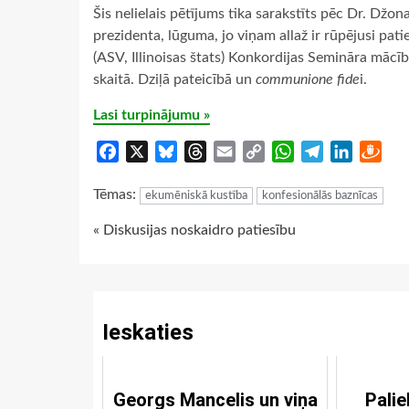
Šis nelielais pētījums tika sarakstīts pēc Dr. Džo
prezidenta, lūguma, jo viņam allaž ir rūpējusi pati
(ASV, Illinoisas štats) Konkordijas Semināra mācī
skaitā. Dziļā pateicībā un
communione fide
i.
Lasi turpinājumu »
Facebook
X
Bluesky
Threads
Email
Copy
WhatsApp
Telegram
LinkedIn
Dra
Link
Tēmas:
ekumēniskā kustība
konfesionālās baznīcas
Continue
« Diskusijas noskaidro patiesību
Reading
Ieskaties
Georgs Mancelis un viņa
Palie