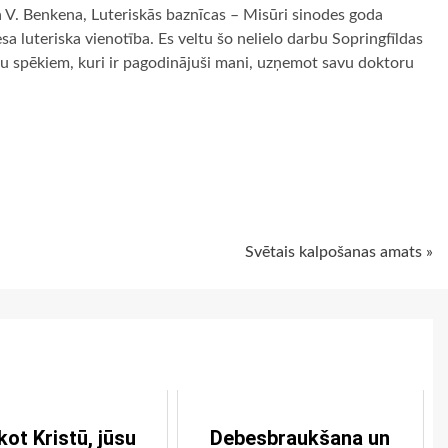
na V. Benkena, Luteriskās baznīcas – Misūri sinodes goda
esa luteriska vienotība. Es veltu šo nelielo darbu Sopringfīldas
bu spēkiem, kuri ir pagodinājuši mani, uzņemot savu doktoru
ugiem
Svētais kalpošanas amats »
kot Kristū, jūsu
Debesbraukšana un