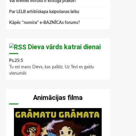
Vai kremēt mirušo ir kristīga prakse?
Par LELB arhibīskapa kalpošanas laiku
Kāpēc "nomira" e-BAZNĪCAs forums?
Dieva vārds katrai dienai
Ps.25:5
Tu esi mans Dievs, kas palīdz. Uz Tevi es gaidu
vienumēr.
Animācijas filma