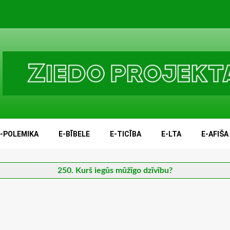
E-POLEMIKA
E-BĪBELE
E-TICĪBA
E-LTA
E-AFIŠA
250. Kurš iegūs mūžīgo dzīvību?