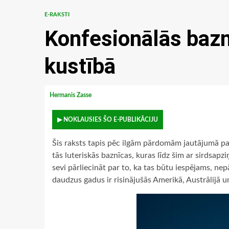
E-RAKSTI
Konfesionālās baz
kustībā
Hermanis Zasse
▶ NOKLAUSIES ŠO E-PUBLIKĀCIJU
Šis raksts tapis pēc ilgām pārdomām jautājumā par 
tās luteriskās baznīcas, kuras līdz šim ar sirdsapzi
sevi pārliecināt par to, ka tas būtu iespējams, ne
daudzus gadus ir risinājušās Amerikā, Austrālijā un