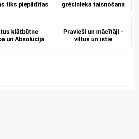
s tiks piepildītas
grēcinieka taisnošana
stus klātbūtne
Pravieši un mācītāji -
bā un Absolūcijā
viltus un īstie