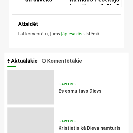
ir patiess cilvēks?
Atbildēt
Lai komentētu, jums
jāpiesakās
sistēmā.
Aktuālākie
Komentētākie
E-APCERES
Es esmu tavs Dievs
E-APCERES
Kristietis kā Dieva namturis