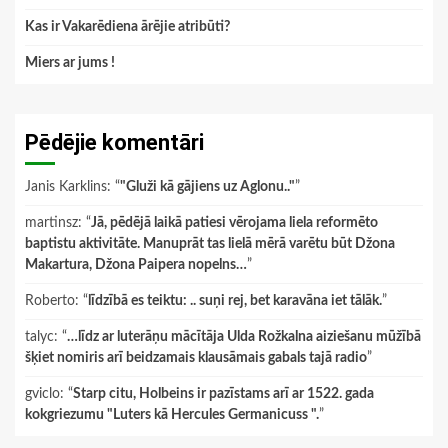
Kas ir Vakarēdiena ārējie atribūti?
Miers ar jums !
Pēdējie komentāri
Janis Karklins
: “
"Gluži kā gājiens uz Aglonu.."
”
martinsz
: “
Jā, pēdējā laikā patiesi vērojama liela reformēto
baptistu aktivitāte. Manuprāt tas lielā mērā varētu būt Džona
Makartura, Džona Paipera nopelns…
”
Roberto
: “
līdzībā es teiktu: .. suņi rej, bet karavāna iet tālāk.
”
talyc
: “
…līdz ar luterāņu mācītāja Ulda Rožkalna aiziešanu mūžībā
šķiet nomiris arī beidzamais klausāmais gabals tajā radio
”
gviclo
: “
Starp citu, Holbeins ir pazīstams arī ar 1522. gada
kokgriezumu "Luters kā Hercules Germanicuss ".
”