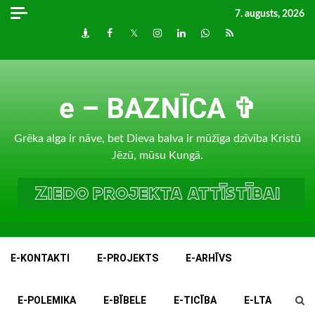
Skip
7. augusts, 2026
to
Draugiem
Facebook
Twitter
Instagram
LinkedIn
whatsapp
RSS
content
e – BAZNĪCA ✞
Grēka alga ir nāve, bet Dieva balva ir mūžīga dzīvība Kristū
Jēzū, mūsu Kungā.
E-KONTAKTI
E-PROJEKTS
E-ARHĪVS
E-POLEMIKA
E-BĪBELE
E-TICĪBA
E-LTA