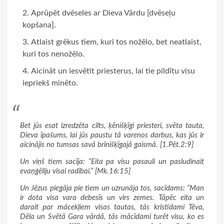
Aprūpēt dvēseles ar Dieva Vārdu [dvēseļu
kopšana].
Atlaist grēkus tiem, kuri tos nožēlo, bet neatlaist,
kuri tos nenožēlo.
Aicināt un iesvētīt priesterus, lai tie pildītu visu
iepriekš minēto.
Bet jūs esat izredzēta cilts, ķēnišķīgi priesteri, svēta tauta,
Dieva īpašums, lai jūs paustu tā varenos darbus, kas jūs ir
aicinājis no tumsas savā brīnišķīgajā gaismā. [1.Pēt.2:9]
Un viņš tiem sacīja: “Eita pa visu pasauli un pasludinait
evaņģēliju visai radībai.” [Mk.16:15]
Un Jēzus piegāja pie tiem un uzrunāja tos, sacīdams: “Man
ir dota visa vara debesīs un virs zemes. Tāpēc eita un
darait par mācekļiem visas tautas, tās kristīdami Tēva,
Dēla un Svētā Gara vārdā, tās mācīdami turēt visu, ko es