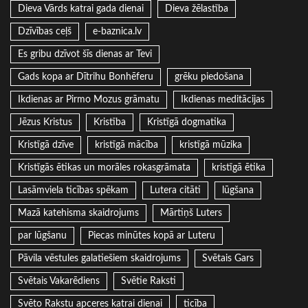
Dieva Vārds katrai gada dienai
Dieva žēlastība
Dzīvības ceļš
e-baznica.lv
Es gribu dzīvot šīs dienas ar Tevi
Gads kopa ar Dītrihu Bonhēferu
grēku piedošana
Ikdienas ar Pirmo Mozus grāmatu
Ikdienas meditācijas
Jēzus Kristus
Kristība
Kristīgā dogmatika
Kristīgā dzīve
kristīgā mācība
kristīgā mūzika
Kristīgās ētikas un morāles rokasgrāmata
kristīgā ētika
Lasāmviela ticības spēkam
Lutera citāti
lūgšana
Mazā katehisma skaidrojums
Mārtiņš Luters
par lūgšanu
Piecas minūtes kopā ar Luteru
Pāvila vēstules galatiešiem skaidrojums
Svētais Gars
Svētais Vakarēdiens
Svētie Raksti
Svēto Rakstu apceres katrai dienai
ticība