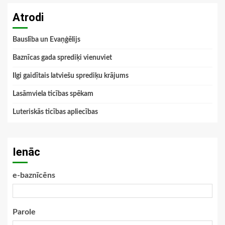
Atrodi
Bauslība un Evaņģēlijs
Baznīcas gada sprediķi vienuviet
Ilgi gaidītais latviešu sprediķu krājums
Lasāmviela ticības spēkam
Luteriskās ticības apliecības
Ienāc
e-baznīcēns
Parole