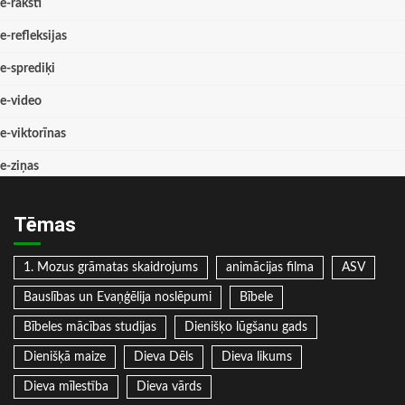
e-raksti
e-refleksijas
e-sprediķi
e-video
e-viktorīnas
e-ziņas
Tēmas
1. Mozus grāmatas skaidrojums
animācijas filma
ASV
Bauslības un Evaņģēlija noslēpumi
Bībele
Bībeles mācības studijas
Dienišķo lūgšanu gads
Dienišķā maize
Dieva Dēls
Dieva likums
Dieva mīlestība
Dieva vārds