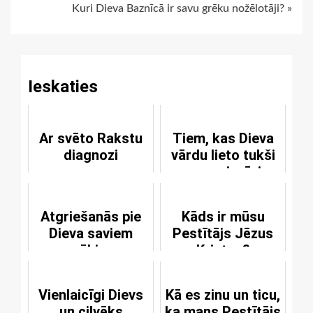
Kuri Dieva Baznīcā ir savu grēku nožēlotāji? »
Reading
Ieskaties
Ar svēto Rakstu
Tiem, kas Dieva
diagnozi
vārdu lieto tukši
un necienīgi
Atgriešanās pie
Kāds ir mūsu
Dieva saviem
Pestītājs Jēzus
spēkiem
Kristus?
Vienlaicīgi Dievs
Kā es zinu un ticu,
un cilvēks
ka mans Pestītājs