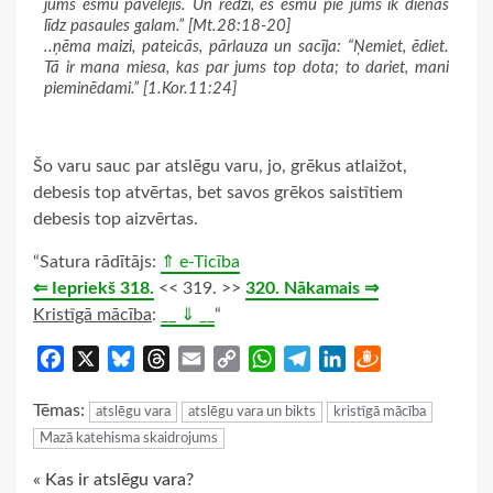
jums esmu pavēlējis. Un redzi, es esmu pie jums ik dienas
līdz pasaules galam.” [Mt.28:18-20]
..ņēma maizi, pateicās, pārlauza un sacīja: “Ņemiet, ēdiet.
Tā ir mana miesa, kas par jums top dota; to dariet, mani
pieminēdami.” [1.Kor.11:24]
Šo varu sauc par atslēgu varu, jo, grēkus atlaižot,
debesis top atvērtas, bet savos grēkos saistītiem
debesis top aizvērtas.
“Satura rādītājs:
⇑ e-Ticība
⇐ Iepriekš 318.
<< 319. >>
320. Nākamais ⇒
Kristīgā mācība
:
__ ⇓ __
“
Facebook
X
Bluesky
Threads
Email
Copy
WhatsApp
Telegram
LinkedIn
Draugiem
Link
Tēmas:
atslēgu vara
atslēgu vara un bikts
kristīgā mācība
Mazā katehisma skaidrojums
Continue
« Kas ir atslēgu vara?