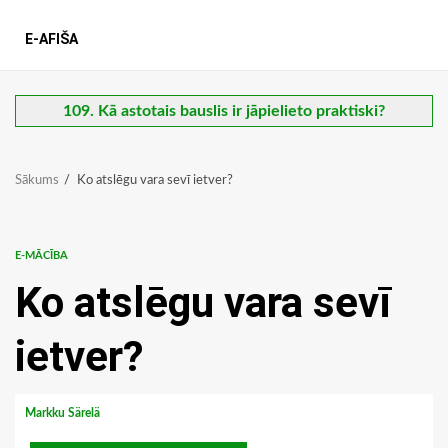
E-AFIŠA
109. Kā astotais bauslis ir jāpielieto praktiski?
Sākums
Ko atslēgu vara sevī ietver?
E-MĀCĪBA
Ko atslēgu vara sevī
ietver?
Markku Särelä