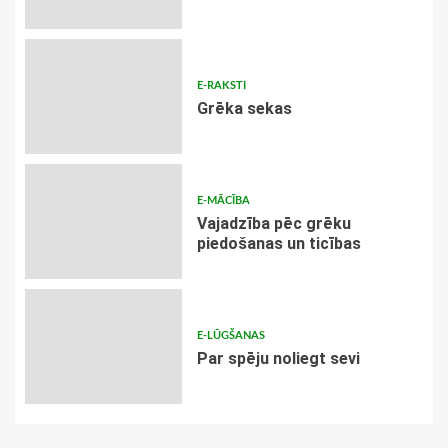
E-RAKSTI
Grēka sekas
E-MĀCĪBA
Vajadzība pēc grēku
piedošanas un ticības
E-LŪGŠANAS
Par spēju noliegt sevi