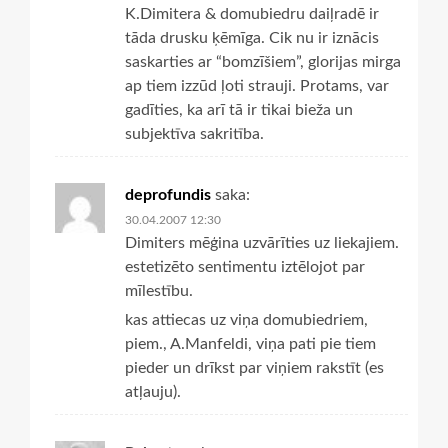
K.Dimitera & domubiedru daiļradē ir
tāda drusku ķēmīga. Cik nu ir iznācis
saskarties ar “bomzīšiem”, glorijas mirga
ap tiem izzūd ļoti strauji. Protams, var
gadīties, ka arī tā ir tikai bieža un
subjektīva sakritība.
deprofundis
saka:
30.04.2007 12:30
Dimiters mēģina uzvārīties uz liekajiem.
estetizēto sentimentu iztēlojot par
mīlestību.
kas attiecas uz viņa domubiedriem,
piem., A.Manfeldi, viņa pati pie tiem
pieder un drīkst par viņiem rakstīt (es
atļauju).