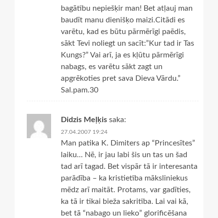
bagātību nepiešķir man! Bet atļauj man
baudīt manu dienišķo maizi.Citādi es
varētu, kad es būtu pārmērīgi paēdis,
sākt Tevi noliegt un sacīt:”Kur tad ir Tas
Kungs?” Vai arī, ja es kļūtu pārmērīgi
nabags, es varētu sākt zagt un
apgrēkoties pret sava Dieva Vārdu.”
Sal.pam.30
Didzis Meļķis
saka:
27.04.2007 19:24
Man patika K. Dimiters ap “Princesītes”
laiku… Nē, ir jau labi šis un tas un šad
tad arī tagad. Bet vispār tā ir interesanta
parādība – ka kristietība māksliniekus
mēdz arī maitāt. Protams, var gadīties,
ka tā ir tikai bieža sakritība. Lai vai kā,
bet tā “nabago un lieko” glorificēšana