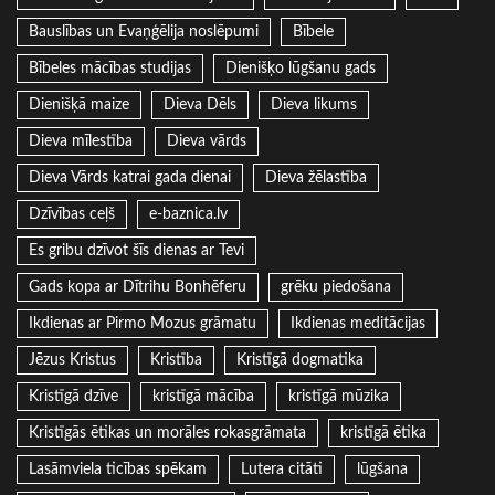
Bauslības un Evaņģēlija noslēpumi
Bībele
Bībeles mācības studijas
Dienišķo lūgšanu gads
Dienišķā maize
Dieva Dēls
Dieva likums
Dieva mīlestība
Dieva vārds
Dieva Vārds katrai gada dienai
Dieva žēlastība
Dzīvības ceļš
e-baznica.lv
Es gribu dzīvot šīs dienas ar Tevi
Gads kopa ar Dītrihu Bonhēferu
grēku piedošana
Ikdienas ar Pirmo Mozus grāmatu
Ikdienas meditācijas
Jēzus Kristus
Kristība
Kristīgā dogmatika
Kristīgā dzīve
kristīgā mācība
kristīgā mūzika
Kristīgās ētikas un morāles rokasgrāmata
kristīgā ētika
Lasāmviela ticības spēkam
Lutera citāti
lūgšana