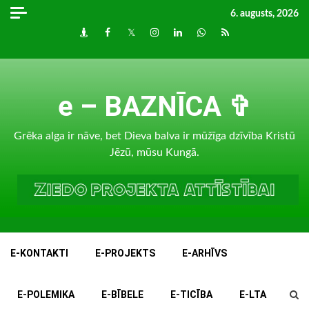
Skip
6. augusts, 2026
to
Draugiem
Facebook
Twitter
Instagram
LinkedIn
whatsapp
RSS
content
e – BAZNĪCA ✞
Grēka alga ir nāve, bet Dieva balva ir mūžīga dzīvība Kristū
Jēzū, mūsu Kungā.
E-KONTAKTI
E-PROJEKTS
E-ARHĪVS
E-POLEMIKA
E-BĪBELE
E-TICĪBA
E-LTA