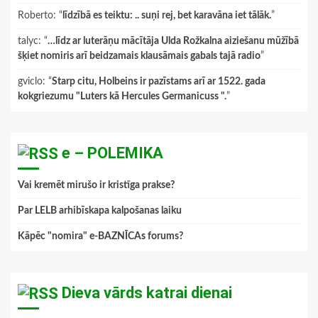
Roberto
: “
līdzībā es teiktu: .. suņi rej, bet karavāna iet tālāk.
”
talyc
: “
…līdz ar luterāņu mācītāja Ulda Rožkalna aiziešanu mūžībā
šķiet nomiris arī beidzamais klausāmais gabals tajā radio
”
gviclo
: “
Starp citu, Holbeins ir pazīstams arī ar 1522. gada
kokgriezumu "Luters kā Hercules Germanicuss ".
”
e – POLEMIKA
Vai kremēt mirušo ir kristīga prakse?
Par LELB arhibīskapa kalpošanas laiku
Kāpēc "nomira" e-BAZNĪCAs forums?
Dieva vārds katrai dienai