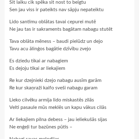
Sit laiku cik spēka sit nost to beigtu
Sen jau viss ir pateikts nav sāpju nepateiktu
Lido santīmu oblātas tavai cepurei mutē
Ne jau tas ir sakraments bagātam nabagu stutēt
Tava oblāta mēness – baudi pielūdz un dejo
Tavu acu ālinģos bagātie dzīvību zvejo
Es dziedu tikai ar nabagiem
Es dejoju tikai ar liekajiem
Re kur dzejnieki dzejo nabagu ausīm garām
Re kur skaņraži kaifo sveši nabagu garam
Lieko cilvēku armija lido miskastēs zilās
Velti pasaule mūs meklēs un kapu vākus cilās
Ar liekajiem pilna debess – jau ieliekušās sijas
Ne enģeļi tur bazūnes pūtīs –
Nabagi savas melodijas