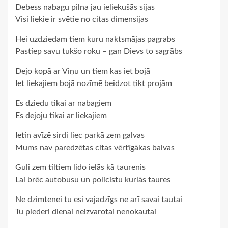
Debess nabagu pilna jau ieliekušās sijas
Visi liekie ir svētie no citas dimensijas
Hei uzdziedam tiem kuru naktsmājas pagrabs
Pastiep savu tukšo roku – gan Dievs to sagrābs
Dejo kopā ar Viņu un tiem kas iet bojā
Iet liekajiem bojā nozīmē beidzot tikt projām
Es dziedu tikai ar nabagiem
Es dejoju tikai ar liekajiem
Ietin avīzē sirdi liec parkā zem galvas
Mums nav paredzētas citas vērtīgākas balvas
Guli zem tiltiem lido ielās kā taurenis
Lai brēc autobusu un policistu kurlās taures
Ne dzimtenei tu esi vajadzīgs ne arī savai tautai
Tu piederi dienai neizvarotai nenokautai