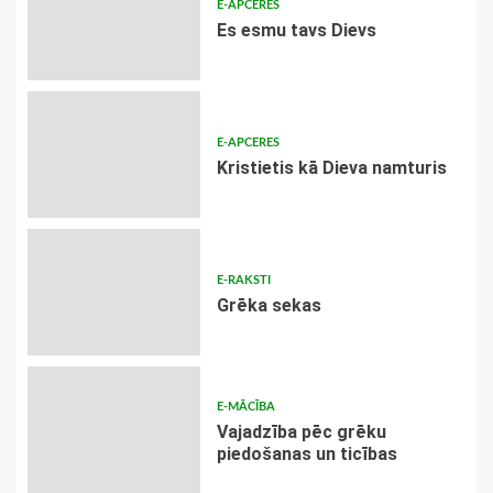
E-APCERES
Es esmu tavs Dievs
E-APCERES
Kristietis kā Dieva namturis
E-RAKSTI
Grēka sekas
E-MĀCĪBA
Vajadzība pēc grēku
piedošanas un ticības