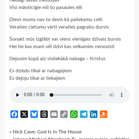
Visi māņticīgie mīl šo pasaules elli
Dievs mums nav to devis kā paliekamu celli
Veraties cietumu vārti veraties pagrabu durvis
Šonakt mūs izglābt var viens vienīgais dzīvais burvis
Hei tie kas esam vēl dzīvi kas velkamies nenosisti
Dejosim kopā aiz visliekākā nabaga – Kristus
Es dziedu tikai ar nabagajiem
Es dejoju tikai ar liekajiem
Facebook
X
Bluesky
Threads
Email
Copy
WhatsApp
Telegram
LinkedIn
Draugiem
Link
Continue
« Nick Cave: God Is In The House