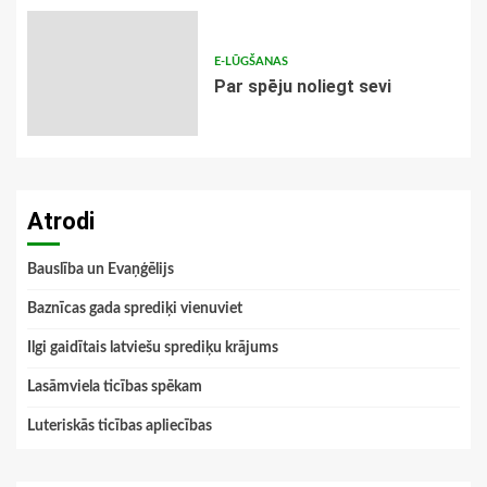
E-LŪGŠANAS
Par spēju noliegt sevi
Atrodi
Bauslība un Evaņģēlijs
Baznīcas gada sprediķi vienuviet
Ilgi gaidītais latviešu sprediķu krājums
Lasāmviela ticības spēkam
Luteriskās ticības apliecības