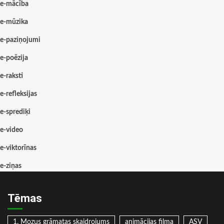
e-mācība
e-mūzika
e-paziņojumi
e-poēzija
e-raksti
e-refleksijas
e-sprediķi
e-video
e-viktorīnas
e-ziņas
Tēmas
1. Mozus grāmatas skaidrojums
animācijas filma
ASV