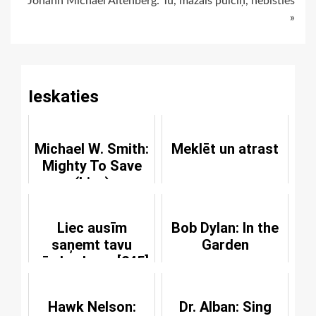
Johann Michael Altenberg: Tu, mazais pulciņ, nebīsties
Reading
»
Ieskaties
Michael W. Smith:
Meklēt un atrast
Mighty To Save
(Live)
Liec ausīm
Bob Dylan: In the
saņemt tavu
Garden
vārdu skaņu [245]
Hawk Nelson:
Dr. Alban: Sing