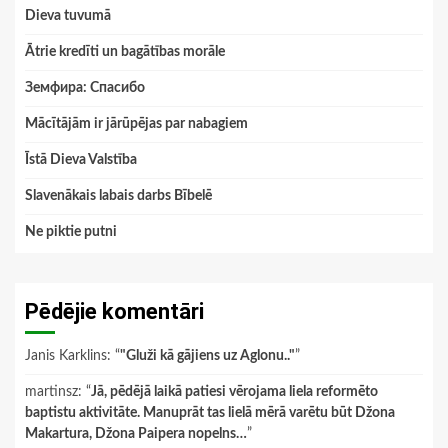
Dieva tuvumā
Ātrie kredīti un bagātības morāle
Земфира: Спасибо
Mācītājām ir jārūpējas par nabagiem
Īstā Dieva Valstība
Slavenākais labais darbs Bībelē
Ne piktie putni
Pēdējie komentāri
Janis Karklins
: “
"Gluži kā gājiens uz Aglonu.."
”
martinsz
: “
Jā, pēdējā laikā patiesi vērojama liela reformēto
baptistu aktivitāte. Manuprāt tas lielā mērā varētu būt Džona
Makartura, Džona Paipera nopelns…
”