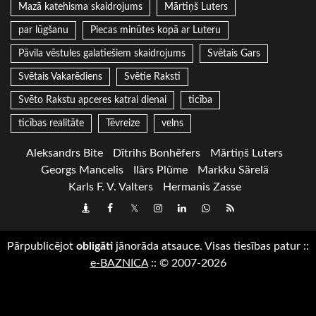
Mazā katehisma skaidrojums
Mārtiņš Luters
par lūgšanu
Piecas minūtes kopā ar Luteru
Pāvila vēstules galatiešiem skaidrojums
Svētais Gars
Svētais Vakarēdiens
Svētie Raksti
Svēto Rakstu apceres katrai dienai
ticība
ticības realitāte
Tēvreize
velns
Aleksandrs Bite
Dītrihs Bonhēfers
Mārtiņš Luters
Georgs Mancelis
Ilārs Plūme
Markku Särelä
Karls F. V. Valters
Hermanis Zasse
Draugiem
Facebook
Twitter
Instagram
LinkedIn
whatsapp
RSS
Pārpublicējot
obligāti
jānorāda atsauce. Visas tiesības patur
::
e-BAZNICA
::
© 2007-2026