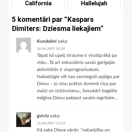
California
Hallelujah
5 komentāri par “
Kaspars
Dimiters: Dziesma liekajiem
”
Kundalini
saka:
26.04.2007 10:39
Tāpat kā upeij straume ir visstiprākā pa
vidu…Tā arī vidusslānis savās garīgajās
aktivitātēs ir visprogresīvakais.
Nabadzigie vēl nav sasnieguši apjēgu par
Dievu – jo viņu prātos dominē cīņa par
maizi un izdzīvošanu…Savukārt bagātie
mēģina Dievu pakļaut savām iegribām…
gviclo
saka:
26.04.2007 11:23
Kā saka Dieva vārds: “nabadzību un